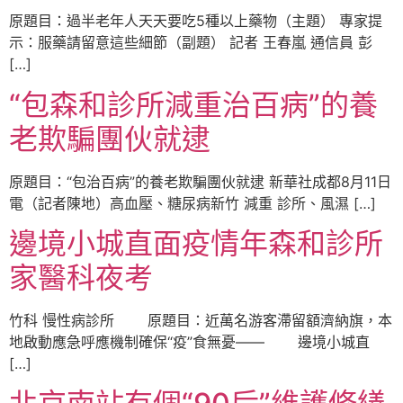
原題目：過半老年人天天要吃5種以上藥物（主題） 專家提
示：服藥請留意這些細節（副題） 記者 王春嵐 通信員 彭
[…]
“包森和診所減重治百病”的養
老欺騙團伙就逮
原題目：“包治百病”的養老欺騙團伙就逮 新華社成都8月11日
電（記者陳地）高血壓、糖尿病新竹 減重 診所、風濕 […]
邊境小城直面疫情年森和診所
家醫科夜考
竹科 慢性病診所 原題目：近萬名游客滯留額濟納旗，本
地啟動應急呼應機制確保“疫”食無憂—— 邊境小城直
[…]