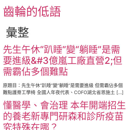
跳
齒輪的低語
至
主
要
彙整
內
容
先生午休“趴睡”變“躺睡”是需
要進級&#3億嵐工廠直營2;但
需霸佔多個難點
原題目：先生午休“趴睡”變“躺睡”是需要進級 但需霸佔多個
難點護脊工學椅 全國人年夜代表、COFO湖北省恩施土 […]
懂醫學、會治理 本年開端招生
的養老新專門研森和診所疫苗
究特殊在哪？