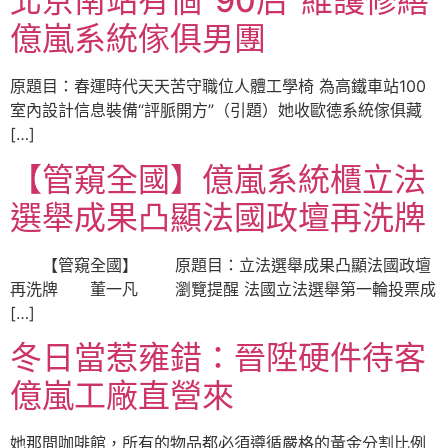
北京南站有個“90后”維護修繕
億嵐系統傢俱男團
原題目：春運時代天天苦守職位人體工學椅 為高鐵車站100
室內設計信息裝備“評脈開方”（引題）她收歐德系統傢俱藏
[…]
【管窺全國】億嵐系統櫃立法
選舉成果凸顯法國政壇再洗牌
【管窺全國】 原題目：立法選舉成果凸顯法國政壇
再洗牌 董一凡 瀏覽提醒 法國立法選舉第一輪投票成
[…]
冬日當惹雍錯：晉陞硬件待客
億嵐工廠直營來
她那間咖啡館，所有的物品都必須遵循嚴格的黃金分割比例