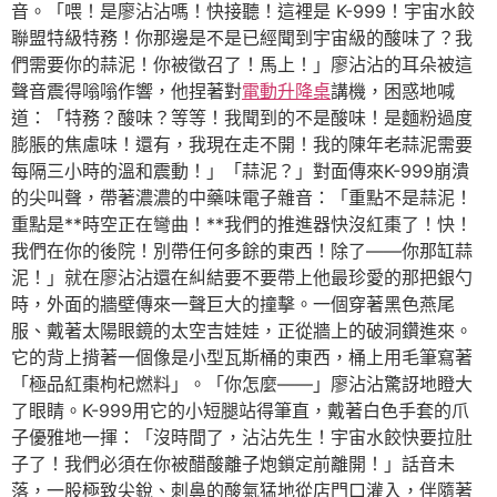
音。「喂！是廖沾沾嗎！快接聽！這裡是 K-999！宇宙水餃
聯盟特級特務！你那邊是不是已經聞到宇宙級的酸味了？我
們需要你的蒜泥！你被徵召了！馬上！」廖沾沾的耳朵被這
聲音震得嗡嗡作響，他捏著對
電動升降桌
講機，困惑地喊
道：「特務？酸味？等等！我聞到的不是酸味！是麵粉過度
膨脹的焦慮味！還有，我現在走不開！我的陳年老蒜泥需要
每隔三小時的溫和震動！」「蒜泥？」對面傳來K-999崩潰
的尖叫聲，帶著濃濃的中藥味電子雜音：「重點不是蒜泥！
重點是**時空正在彎曲！**我們的推進器快沒紅棗了！快！
我們在你的後院！別帶任何多餘的東西！除了——你那缸蒜
泥！」就在廖沾沾還在糾結要不要帶上他最珍愛的那把銀勺
時，外面的牆壁傳來一聲巨大的撞擊。一個穿著黑色燕尾
服、戴著太陽眼鏡的太空吉娃娃，正從牆上的破洞鑽進來。
它的背上揹著一個像是小型瓦斯桶的東西，桶上用毛筆寫著
「極品紅棗枸杞燃料」。「你怎麼——」廖沾沾驚訝地瞪大
了眼睛。K-999用它的小短腿站得筆直，戴著白色手套的爪
子優雅地一揮：「沒時間了，沾沾先生！宇宙水餃快要拉肚
子了！我們必須在你被醋酸離子炮鎖定前離開！」話音未
落，一股極致尖銳、刺鼻的酸氣猛地從店門口灌入，伴隨著