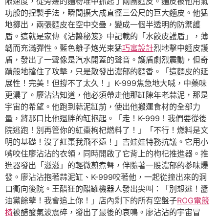
限速度，從旁邊的麵粉堆中抓起了兩團麵皮。麵皮被他用氣
功般的捏製手法，瞬間擴大成直徑三公尺的巨大麵皮。他猛
地擲出，兩張麵皮在空中交疊，變成一個半透明的防禦護
盾。這就是家傳《沾醬秘笈》中記載的「水餃皮護盾」，薄
韌而充滿彈性。藍色離子炮光束猛
巧寓設計
烈地擊中麵皮護
盾，發出了一聲像是汽水開蓋的聲音。護盾劇烈震動，但奇
蹟般地擋住了攻擊，只是散發出濃郁的麵香。「這麵皮的延
展性！完美！但撐不了太久！」K-999焦急地大喊，中藥味
更濃了。廖沾沾知道，他必須帶走他那缸陳年老蒜泥，那是
宇宙的希望。他跑到蒜泥缸前，使出他搬運食材的全部力
量，將那口比他還胖的缸抱起。「走！K-999！我們要從後
院逃跑！別再管你的紅棗枸杞燃料了！」「不行！燃料是文
明的基礎！沒了紅棗我飛不遠！」吉娃娃特務抗議。它用小
嘴咬住廖沾沾的衣領，同時開啟了它背上的枸杞推進器。推
進器發出「滋滋」的輕微煎煮聲，伴隨著一股濃郁的蔘味爆
發。廖沾沾抱著蒜泥缸、K-999咬著他，一起從撞出來的洞
口衝向後院。王醋狂的醋罐機器人發出尖叫：「別想逃！醬
油黨餘孽！我會追上你！」店內剩下的所有空盤子
ROG電競
椅
被醋酸氣波震碎，發出了最後的哀鳴。廖沾沾的宇宙冒