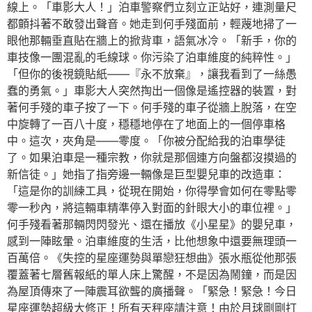
線上。「車影大人！」泊車警察們立刻立正站好，連測量尺
都顫抖著不敢發出聲音。她走到何手殘面前，輕蔑地掃了一
眼他那輛垂直貼在牆上的掀背車，語氣冰冷。「新手，你的
車技像一團混亂的毛線球。你污染了泊車維度的純粹性。」
「但你的後視鏡貼紙——『永不放棄』，讓我看到了一絲愚
蠢的勇氣。」車影大人突然掏出一個像是遙控器的裝置，對
著何手殘的車子按了一下。何手殘的車子從牆上脫落，在空
中旋轉了一百八十度，穩穩地停在了地面上的一個停車格
中。這次，夾角是——零度。「你被分配給我的泊車學徒
了。如果泊車是一種宗教，你就是那個連方向盤都沒摸過的
新信徒。」她指了指旁邊一輛像是巨型嬰兒車的改造車：
「這是你的訓練工具，從現在開始，你得學會如何在零點零
零一秒內，將這輛車精準停入對面的針眼大小的車位裡。」
何手殘看著那輛閃閃發光、還在播放《小星星》的嬰兒車，
感到一陣眩暈。泊車維度的生活，比他想象中還要無理頭一
百萬倍。《失控的星座運勢與單戀狂想曲》張水瓶從他那張
覆蓋著七層舊報紙的單人床上驚醒，不是因為鬧鐘，而是因
為屋頂傳來了一陣震耳欲聾的廣播聲。「緊急！緊急！今日
星座運勢超級大修正！所有天秤座請注意！由於月球剛剛打