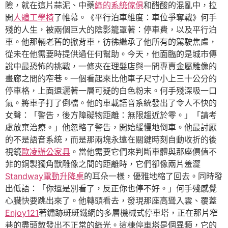
險，就在這片蒜泥、中藥
綠的系統傢俱
和醋酸的混亂中，拉
開
人體工學椅
了帷幕。《平行泊車維度：車位爭奪戰》何手
殘的人生，被兩個巨大的陰影籠罩著：停車費，以及平行泊
車。他那輛老舊的掀背車，彷彿繼承了他所有的駕駛焦慮，
從未在他需要時提供過任何幫助。今天，他面臨的是城市傳
說中最恐怖的挑戰，一條夾在理髮店與一間專賣金屬雕像的
畫廊之間的窄巷。一個看起來比他車子尺寸小上三十公分的
停車格，上面還灑著一層可疑的白色粉末。何手殘深吸一口
氣。將車子打了倒檔。他的車載語音系統發出了令人不快的
女聲：「警告，後方障礙物距離：無限趨近於零。」「請考
慮放棄治療。」他忽略了警告，開始緩慢地倒車。他最討厭
的不是語音系統，而是那兩塊永遠在關鍵時刻自動收折的後
視鏡
歐凌辦公家具
。當他需要它們來判斷車體與那座價值不
菲的銅製獨角獸雕像之間的距離時，它們卻像兩片羞澀
Standway電動升降桌
的耳朵一樣，優雅地縮了回去。同時發
出低語：「你還是別看了，反正你也停不好。」何手殘感覺
心臟快要跳出來了。他轉頭看去，發現那座高聳入雲、覆蓋
Enjoy121
著鏽跡斑斑鐵網的多層機械式停車塔，正在那片窄
巷的盡頭散發出不正常的綠光。這棟停車塔是個異類，它的