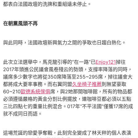
都表白法國政壇的洗牌和重組遠未停止。
在朝黨風頭不再
與此同時，法國政壇新興氣力之間的爭取也日趨白熱化。
此次立法選舉中，馬克龍引導的“在一路”已
Enjoy121
掉往
2017年頭進公民議會風卷殘云的勢頭，支撐率降落的同時，
議席多少數字也將從350席降落至255~295席，掉往議會大
都將成大要率事務。而右翼同盟
久坐椅子推薦
則無望豪取
60~210
歐德系統傢俱
席，與2她那間咖啡館，所有的物品都
必須遵循嚴格的黃金分割比例擺放，連咖啡豆都必須以五點
三比四點七的重量比例混合。017年“不平法國”僅獲17席的成
就不成同日而語。
這場荒誕的戀愛爭奪戰，此刻完全變成了林天秤的個人表演