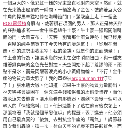
一個巨大的、像彩虹一樣的光束筆直地射向天空。然而，就
在光束衝出屋頂的一瞬間，一輛塗滿了金色、裝飾著巨大公
牛角的悍馬車猛地停在咖啡館門口。駕駛座上走下一個全
ROG電競椅
身肌肉、戴著鑽石項圈的男人，那人正是林天秤
的狂熱追求者——金牛座霸總牛土豪。牛土豪一腳踢開咖啡
館的門，大聲宣布：「天秤！別管那什麼負運勢！我已經用
一百噸的純金箔買下了今天所有的壞運氣！」「從現在開
始，你的運勢由我主宰！我的金錢，就是你的正面能量！」
牛土豪的行為，讓張水瓶的光束在空中瞬間扭曲，與一種夾
雜著銅臭味的金色光芒對撞。天空開始下起了荒謬的雨。雨
點不是水，而是閃耀著淚光的小小黃銅齒輪。「不行！金牛
座的物質力量太強了！我的單戀被
ergohuman 111
汙染
了！」張水瓶大喊。他知道，如果牛土豪的物質力量勝出，
林天秤將會被困在一個充滿金錢和俗氣的虛假愛情裡，而他
將永遠失去機會。張水瓶看向那機器，還剩下最後一個可以
輸入的「情緒燃料」口。他迅速撕下了貼在他背後衣領上，
那張寫著「我就是個單戀傻瓜」的標籤，丟了進去。他必須
用自己最真實的「傻氣」去對抗金牛座的「霸氣」！調節器
再次發出轟鳴，這一次，射向天空的光束不再是彩虹色，而