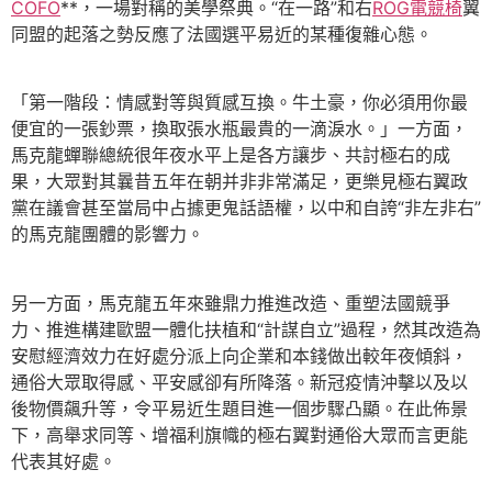
COFO
**，一場對稱的美學祭典。“在一路”和右
ROG電競椅
翼
同盟的起落之勢反應了法國選平易近的某種復雜心態。
「第一階段：情感對等與質感互換。牛土豪，你必須用你最
便宜的一張鈔票，換取張水瓶最貴的一滴淚水。」一方面，
馬克龍蟬聯總統很年夜水平上是各方讓步、共討極右的成
果，大眾對其曩昔五年在朝并非非常滿足，更樂見極右翼政
黨在議會甚至當局中占據更鬼話語權，以中和自誇“非左非右”
的馬克龍團體的影響力。
另一方面，馬克龍五年來雖鼎力推進改造、重塑法國競爭
力、推進構建歐盟一體化扶植和“計謀自立”過程，然其改造為
安慰經濟效力在好處分派上向企業和本錢做出較年夜傾斜，
通俗大眾取得感、平安感卻有所降落。新冠疫情沖擊以及以
後物價飆升等，令平易近生題目進一個步驟凸顯。在此佈景
下，高舉求同等、增福利旗幟的極右翼對通俗大眾而言更能
代表其好處。