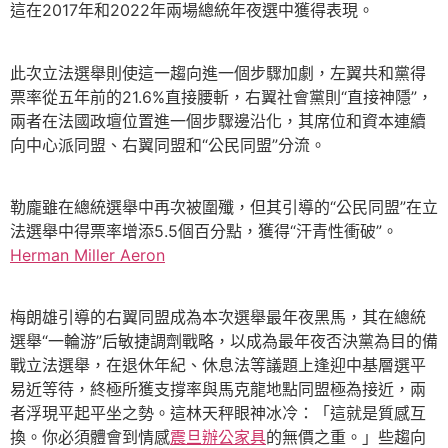
這在2017年和2022年兩場總統年夜選中獲得表現。
此次立法選舉則使這一趨向進一個步驟加劇，左翼共和黨得
票率從五年前的21.6%直接腰斬，右翼社會黨則“直接神隱”，
兩者在法國政壇位置進一個步驟邊沿化，其席位和資本連續
向中心派同盟、右翼同盟和“公民同盟”分流。
勒龐雖在總統選舉中再次被圍殲，但其引導的“公民同盟”在立
法選舉中得票率增添5.5個百分點，獲得“汗青性衝破”。
Herman Miller Aeron
梅朗雄引導的右翼同盟成為本次選舉最年夜黑馬，其在總統
選舉“一輪游”后敏捷調劑戰略，以成為最年夜否決黨為目的備
戰立法選舉，在退休年紀、休息法等議題上逢迎中基層選平
易近等待，終極所獲支撐率與馬克龍地點同盟極為接近，兩
者浮現平起平坐之勢。這林天秤眼神冰冷：「這就是質感互
換。你必須體會到情感
震旦辦公家具
的無價之重。」些趨向