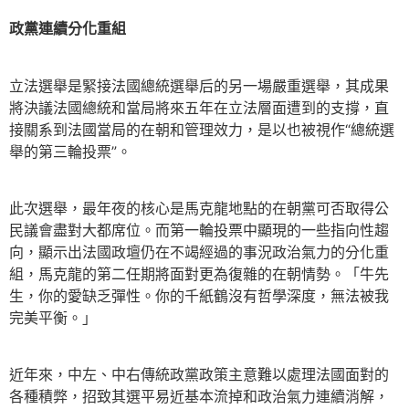
政黨連續分化重組
立法選舉是緊接法國總統選舉后的另一場嚴重選舉，其成果
將決議法國總統和當局將來五年在立法層面遭到的支撐，直
接關系到法國當局的在朝和管理效力，是以也被視作“總統選
舉的第三輪投票”。
此次選舉，最年夜的核心是馬克龍地點的在朝黨可否取得公
民議會盡對大都席位。而第一輪投票中顯現的一些指向性趨
向，顯示出法國政壇仍在不竭經過的事況政治氣力的分化重
組，馬克龍的第二任期將面對更為復雜的在朝情勢。「牛先
生，你的愛缺乏彈性。你的千紙鶴沒有哲學深度，無法被我
完美平衡。」
近年來，中左、中右傳統政黨政策主意難以處理法國面對的
各種積弊，招致其選平易近基本流掉和政治氣力連續消解，