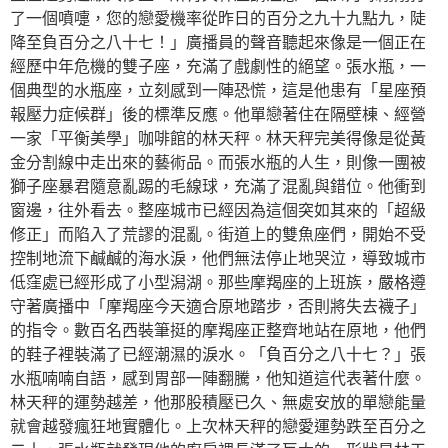
了一個噴嚏，您的戀愛機率從昨日的百分之九十九點九，陡
降至負百分之八十七！」廣播員的聲音聽起來像是一個正在
經歷中年危機的雙子座，充滿了戲劇性的絕望。張水瓶，一
個典型的水瓶座，立刻感到一陣恐慌，這是他患有「星座預
報壓力症候群」後的標準反應。他單戀著住在隔壁棟、經營
一家「平衡美學」咖啡館的林天秤。林天秤完美得像是從黃
金分割線中走出來的藝術品。而張水瓶的人生，則像一團被
獅子座暴君隨意亂踢的毛線球，充滿了混亂與錯位。他衝到
窗邊，往外看去。整座城市已經因為這個突如其來的「超級
修正」而陷入了荒謬的混亂。街道上的雙魚座們，開始不受
控制地流下鹹鹹的海水淚，他們無法停止地哭泣，導致城市
低窪處已經形成了小型潟湖。那些摩羯座的上班族，嚴格遵
守著廣播中「摩羯座今天適合原地踏步，否則將失去襪子」
的指令。數百名西裝筆挺的摩羯座正整齊地站在原地，他們
的鞋子裡裝滿了已經潮濕的淚水。「負百分之八十七？」張
水瓶喃喃自語，感到胃部一陣翻騰，他知道這代表著什麼。
林天秤的運勢越差，他那股積壓已久、無處安放的單戀能量
就會越發瘋狂地實體化。上次林天秤的戀愛運勢跌至百分之