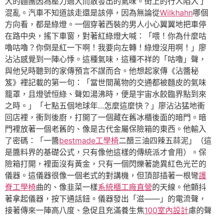
大的麵團因為壓力過大而散發出的氣味。街上的行人陷入了
混亂。汽車不知道該走還是該停，因為無論從
Wilkhahn
哪個
方向看，都是綠燈。一個穿著西裝的男人小心翼翼地把車停
在路中央，搖下車窗，對著紅綠燈大喊：「喂！你為什麼咕
嚕咕嚕？你倒是紅一下啊！我要向左轉！綠燈沒用啊！」廖
沾沾感覺到一陣心悸。這種氣味，這種不祥的「咕嚕」聲，
與他兒時聽到的家傳預言不謀而合。他想起家傳《沾醬秘
笈》裡記載的第一句：「當世間萬物的交通都被麵皮的氣味
籠罩，且燈號恒綠、聲如湯沸時，便是宇宙水餃臨界點到來
之時。」「七點五個地球年…怎麼這麼快？」廖沾沾猛地衝
回店裡，衝到後廚，打開了一個藏在舊冰櫃後面的暗門。暗
門裡放著一個老舊的、像是古代金屬保險箱的東西。他輸入
了密碼：「一醬
bestmade工學椅
二醋三油四辣五蒜泥」（這
是醬料界的基礎公式，只有像他這樣的傳統派才會用）。保
險箱打開，裡面沒有黃金，只有一個閃爍著詭異紅色光芒的
儀器。這儀器很像一個老式的對講機，但頂部插著一根彎
護
脊工學椅
曲的、像韭菜一樣
系統櫃工廠直營
的天線。他顫抖
著拿起儀器，按下通話鈕。儀器發出「滋——」的電流聲，
接著傳來一陣高八度、急促且充滿養生焦
100室內設計
慮的聲