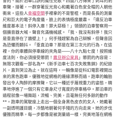
會的、關於泊車口訣的魔性兒歌。四面八方傳來了刺耳的剎
車聲，接著，一群穿著反光背心和戴著白色安全帽的人朝他
衝來。這些人
幸福空間
手裡拿的不是警棍，而是長長的測量
尺和巨大的電子角度儀，臉上的表情極度嚴肅。「違反泊車
維度基本法！斜停入庫！罪大惡極！」領頭的泊車警察用一
個擴音器大喊，聲音充滿機械感。「我、我沒有斜停！我只
是垂直停在了牆壁上！」何手殘趕緊為自己辯解，但聲音因
為恐懼而顫抖。「垂直泊車？那是在第三次元的行為，在這
裡，你的車體與停車線的夾角是——八十九點七度！按照維
度法則，你必須接受懲罰！
震旦辦公家具
」懲罰的內容是：
無限次觀看一部名為**《新手泊車七百次失敗集錦》的紀錄
片，直到哭泣為止。就在這時，一輛像是從科幻電影裡開出
來的黑色跑車，優雅地從網格的邊緣漂移而過。跑車的輪胎
發出令人陶醉的摩擦聲，它以一種近乎蔑視重力的姿態，精
準地停進了一個只有它車身尺寸寬度的停車格中。那泊車的
過程就像一場舞蹈，流暢、完美，且毫無任何多餘的動作
**。跑車的駕駛座上走出一個全身黑色皮衣的女人，她戴著
一副透明護目鏡，冷酷地朝著何手殘的方向走來。她的步伐
優雅而精準，每一步都像是被測量過一樣，完美地落在網格