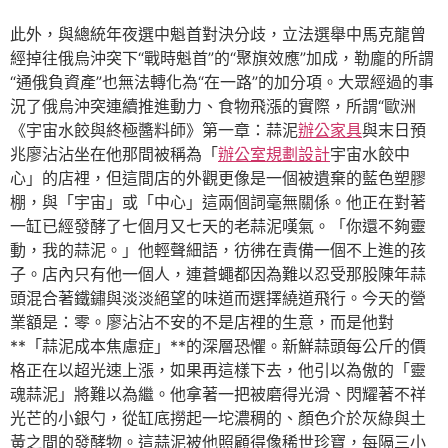
此外，與總統年夜選中魁首對決分歧，立法選舉中馬克龍曾
經掉往俄烏沖突下“戰時魁首”的“聚旗效應”加成，勒龐的所謂
“通俄負資產”也無法轉化為“在一路”的加分項。大眾經過的事
況了俄烏沖突連續推進動力、食物飛漲的實際，所謂“歐洲
《宇宙水餃與終極醬料師》第一章：蒜泥
辦公家具
與末日預
兆廖沾沾坐在他那間被稱為「
辦公室規劃設計
宇宙水餃中
心」的店裡，但這間店的外觀更像是一個被遺棄的藍色塑膠
棚，與「宇宙」或「中心」這兩個詞毫無關係。他正在對著
一缸已經發酵了七個月又七天的老蒜泥嘆氣。「你還不夠靈
動，我的蒜泥。」他輕聲細語，彷彿在責備一個不上進的孩
子。店內只有他一個人，連蒼蠅都因為難以忍受那股陳年蒜
頭混合著鐵鏽與淡淡絕望的味道而選擇繞道飛行。今天的營
業額是：零。廖沾沾不安的不是店裡的生意，而是他對
**「蒜泥成本焦慮症」**的深層恐懼。新鮮蒜頭每公斤的價
格正在以超光速上漲，如果再這樣下去，他引以為傲的「靈
魂蒜泥」將難以為繼。他拿著一把被磨得光滑、閃耀著不祥
光芒的小銀勺，從缸底撈起一坨濃稠的、顏色介於灰綠與土
黃之間的發酵物。這蒜泥被他照顧得像稀世珍寶，每隔三小