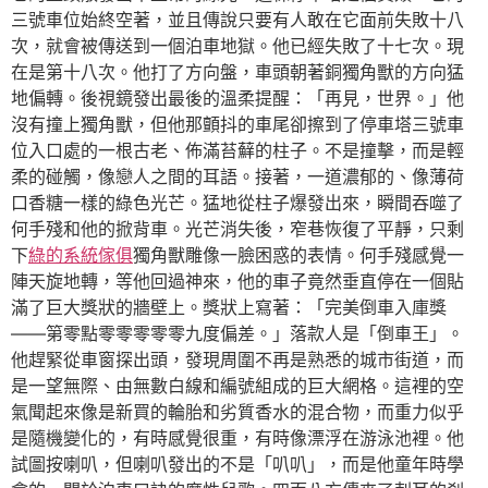
三號車位始終空著，並且傳說只要有人敢在它面前失敗十八
次，就會被傳送到一個泊車地獄。他已經失敗了十七次。現
在是第十八次。他打了方向盤，車頭朝著銅獨角獸的方向猛
地偏轉。後視鏡發出最後的溫柔提醒：「再見，世界。」他
沒有撞上獨角獸，但他那顫抖的車尾卻擦到了停車塔三號車
位入口處的一根古老、佈滿苔蘚的柱子。不是撞擊，而是輕
柔的碰觸，像戀人之間的耳語。接著，一道濃郁的、像薄荷
口香糖一樣的綠色光芒。猛地從柱子爆發出來，瞬間吞噬了
何手殘和他的掀背車。光芒消失後，窄巷恢復了平靜，只剩
下
綠的系統傢俱
獨角獸雕像一臉困惑的表情。何手殘感覺一
陣天旋地轉，等他回過神來，他的車子竟然垂直停在一個貼
滿了巨大獎狀的牆壁上。獎狀上寫著：「完美倒車入庫獎
——第零點零零零零零九度偏差。」落款人是「倒車王」。
他趕緊從車窗探出頭，發現周圍不再是熟悉的城市街道，而
是一望無際、由無數白線和編號組成的巨大網格。這裡的空
氣聞起來像是新買的輪胎和劣質香水的混合物，而重力似乎
是隨機變化的，有時感覺很重，有時像漂浮在游泳池裡。他
試圖按喇叭，但喇叭發出的不是「叭叭」，而是他童年時學