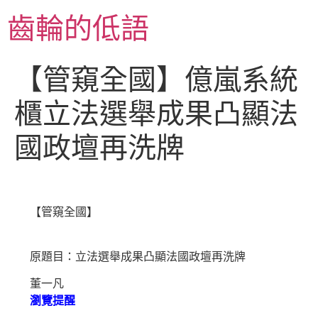
跳
齒輪的低語
至
主
要
【管窺全國】億嵐系統
內
容
櫃立法選舉成果凸顯法
國政壇再洗牌
【管窺全國】
原題目：立法選舉成果凸顯法國政壇再洗牌
董一凡
瀏覽提醒