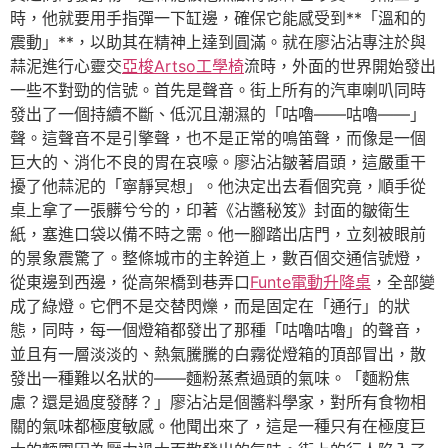
時，他就要用手指彈一下缸邊，確保它能感受到**「溫和的
震動」**，以助其在精神上達到圓滿。就在廖沾沾專注於與
蒜泥進行心靈交
亞梭Artso工學椅
流時，外面的世界開始發出
一些不對勁的信號。首先是聲音。街上所有的汽車喇叭同時
發出了一個持續不斷、低沉且潮濕的「咕嚕——咕嚕——」
聲。這聲音不是引擎聲，也不是正常的鳴笛聲，而像是一個
巨大的、消化不良的胃在哀嚎。廖沾沾皺著眉頭，這嚴重干
擾了他蒜泥的「寧靜冥想」。他決定出去看個究竟，順手從
桌上拿了一張髒兮兮的，印著《沾醬秘笈》封面的皺衛生
紙，塞進口袋以備不時之需。他一腳踏出店門，立刻被眼前
的景象震驚了。整條城市的主幹道上，數百個交通信號燈，
從東邊到西邊，從高架橋到巷弄口
Funte電動升降桌
，全部變
成了綠燈。它們不是交替閃爍，而是固定在「通行」的狀
態，同時，每一個燈箱都發出了那種「咕嚕咕嚕」的聲音，
並且有一層淡淡的、熱氣騰騰的白霧從燈箱的頂部冒出，散
發出一種難以名狀的——麵粉蒸煮過頭的氣味。「麵粉焦
慮？還是過度發酵？」廖沾沾是個醬料學家，對所有食物相
關的氣味都極度敏感。他聞出來了，這是一種只有在極度巨