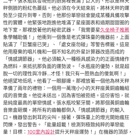
二十，張水瓶就發現他的廚房裡長滿了巨大的、形狀是林天
秤側臉的粉紅色蘑菇。他必須在今天結束前，將林天秤的運
勢至少提升到零。否則，他那份單戀就會變成某種具備攻擊
性的實體。他緊張地跑進他堆滿了星座圖表和過期甜甜圈的
地下室，那裡放著他的秘密武器。「我需要星
久坐椅子推薦
象學輔助儀！」他衝到一個像是老式彈珠臺的機器前，上面
貼滿了「巨蟹座已哭」、「處女座勿碰」等警告標籤。這是
他用廢棄的唱片機和一個不知名的外星計算器改造而成的
「情感調節器」。他必須輸入一種極具感染力的正面情緒作
為燃料，來抵抗那負面的運勢波。「水瓶座的優勢，就是超
脫一切的理性與冷靜…才怪！我只有一腔熱血的傻氣啊！」
他絕望地低吼。他看了一眼腳邊。那裡放著一個他為林天秤
準備了兩年的禮物：一個用一萬塊小小的天秤座黃銅齒輪組
成的音樂盒。他從未送出，因為害怕被拒絕。這份害怕，就
是純度最高的單戀情感。張水瓶咬緊牙關，將那個黃銅齒輪
音樂盒砸爛，將所有的齒輪都倒入「情感調節器」的輸入
口。機器發出刺耳的尖叫，接著，彈珠臺上的燈光開始瘋狂
閃爍，發出警告。「能量超載！檢測到極致純粹的單戀能
量！目標：
100室內設計
提升天秤座運勢！」在機器的頂部，