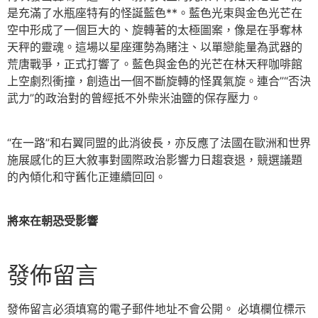
是充滿了水瓶座特有的怪誕藍色**。藍色光束與金色光芒在
空中形成了一個巨大的、旋轉著的太極圖案，像是在爭奪林
天秤的靈魂。這場以星座運勢為賭注、以單戀能量為武器的
荒唐戰爭，正式打響了。藍色與金色的光芒在林天秤咖啡館
上空劇烈衝撞，創造出一個不斷旋轉的怪異氣旋。連合”“否決
武力”的政治對的曾經抵不外柴米油鹽的保存壓力。
“在一路”和右翼同盟的此消彼長，亦反應了法國在歐洲和世界
施展感化的巨大敘事對國際政治影響力日趨衰退，競選議題
的內傾化和守舊化正連續回回。
將來在朝恐受影響
發佈留言
發佈留言必須填寫的電子郵件地址不會公開。
必填欄位標示