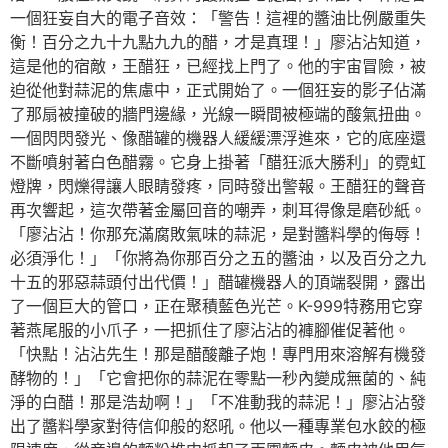
一個狂妄自大的電子音效：「警告！這裡的醬油比例嚴重失
衡！百分之九十九點九九的醋，才是真理！」廖沾沾知道，
這是他的宿敵，王醋狂，已經找上門了。他的宇宙冒險，被
迫從他對蒜泥的焦慮中，正式開始了。一個狂妄的影子佔滿
了那扇被撞破的牆門邊緣，光線一瞬間被極端的酸氣扭曲。
一個閃閃發光、像醋罐的機器人緩緩漂浮進來，它的底座還
不斷噴射著白色醋霧。它身上掛著「醋狂派大勝利」的霓虹
燈牌，閃爍得讓人眼睛發疼，同時發出警報。王醋狂的聲音
再次響起，這次帶著金屬回音的嘲弄，刺耳得像是磨砂紙。
「廖沾沾！你那充滿腐敗氣味的蒜泥，是對醬料學的侮辱！
必須淨化！」「你將為你那百分之五的醬油，以及百分之九
十五的邪惡蒜頭付出代價！」醋罐機器人的頂端裂開，露出
了一個巨大的管口，正在聚積藍色光芒。K-999特務用它穿
著燕尾服的小爪子，一把抓住了廖沾沾的褲腳催促著他。
「快點！沾沾先生！那是醋酸離子炮！專門用來溶解有機發
酵物的！」「它會把你的蒜泥在零點一秒內變成無菌的、純
淨的白醋！那是浩劫啊！」「不准動我的蒜泥！」廖沾沾發
出了醬料學家對待信仰般的怒吼。他以一種專業包水餃的極