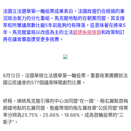
法國立法選舉第一輪投票成果表白，法國政壇仍在經過的事
況政治氣力的分化重組。馬克龍地點的在朝黨同盟，其支撐
率和所獲議席數比擬5年前能夠均有降落。這意味著在將來5
年，馬克龍當局以改造為主的立法
歐德系統傢俱
和政策制訂
將在議會層面遭受更多挑釁。
6月12日，法國舉辦立法選舉第一輪投票，重要政黨團體就法
國公民議會的577個議席睜開劇烈比賽。
終極，總統馬克龍引導的中心派同盟“在一路”、極右翼魁首梅
朗雄地點的右翼同盟、勒龐帶領的極左翼政黨“公民同盟”得票
率分辨為25.75%、25.66%、18.68%，成為首輪投票的“三
鉅子”。