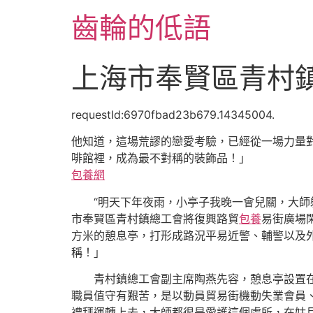
跳
齒輪的低語
至
主
要
上海市奉賢區青村
內
容
requestId:6970fbad23b679.14345004.
他知道，這場荒謬的戀愛考驗，已經從一場力量
啡館裡，成為最不對稱的裝飾品！」
包養網
“明天下年夜雨，小亭子我晚一會兒關，大師
市奉賢區青村鎮總工會將復興路貿
包養
易街廣場
方米的憩息亭，打形成路況平易近警、輔警以及
稱！」
青村鎮總工會副主席陶燕先容，憩息亭設置
職員值守有艱苦，是以動員貿易街機動失業會員
禮拜運轉上去，大師都很是愛護這個處所，在姑