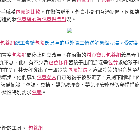
騎手感嘆
包養網比較
。在微信群里，外賣小哥們互通新聞，例如
周遭的狀
包養網心得
包養俱樂部
況。
包養網
總工會給
包養
憩息亭的戶外職工們送解暑綠豆湯。受訪對
閑置空
包養網
間停止創立改革，在沿街的
甜心寶貝包養網
義昌弄
流不息，此中有不少帶
包養條件
著孩子出門游玩需
包養
求給孩子
在在？」林天秤發出了一聲冷笑
包養站長
，這聲冷笑的尾音甚至
地踏步，他們感到
包養女人
自己的襪子被吸走了，只剩下腳踝上
置裝備擺設了空調、桌椅、嬰兒護理臺、嬰兒平安座椅等舉措措
料女性特別需求
包養
。
平衡的工具。
包養網