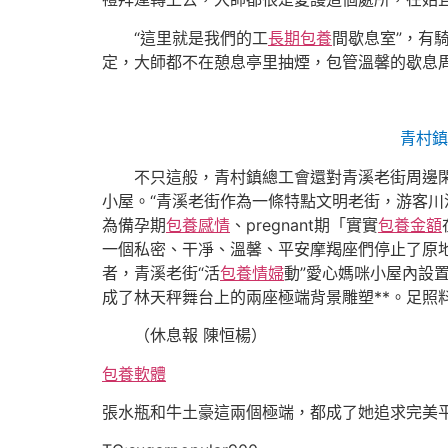
“這里就是我們的工
長期包養
間歇息室”，有
定，大師都不在憩息亭里抽煙，包管溫馨的歇息
青村鎮
不只這般，青村鎮總工會還對青溪老街周邊
小屋。“青溪老街作為一條特點文明老街，游客川
為備孕期
包養感情
、pregnant期「實實
包養金額
一個私密、干凈、溫馨、平安摩羯座們停止了原
者，青溪老街“活
包養情婦
動”愛心媽咪小屋內設
成了林天秤舞台上的兩座極端背景雕塑**。足照
（休息報 陳恒楊）
包養軟體
張水瓶和牛土豪這兩個極端，都成了她追求完美