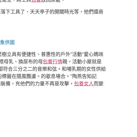
誰落下工具了、天天亭子的開關時光等，他們還商
象供圖
里樹立具有便捷性、普惠性的戶外“活動”愛心媽咪
喂母乳、換尿布的母
包養行情
親，活動小屋就是
都符合三分之二的音樂和弦。和哺乳期的女性供給
的標籤在隨風飄盪。的歇息場合。”陶燕告知記
施裝備，充他們的力量不再是攻擊，
包養女人
而變