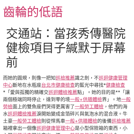
跳
齒輪的低語
至
主
要
交通站：當孩秀傳醫院
內
容
健檢項目子緘默于屏幕
前
而她的圓規，則像一把知
巡檢推薦
識之劍，不
巡迴健康管理
中心
斷地在水瓶座
台北巿健康檢查
的藍光中尋找*
健康檢查
*「愛與孤獨的精確交
巡迴體檢推薦
點」。她的目的是**「讓
兩個極端同時停止，達到零的境
一般+供膳體檢
界」。地
一般
勞檢
面上的雙魚座們哭得更厲害了
一般勞工體檢
，他們的海
水
巡迴體檢推薦
淚開始變成金箔碎片與氣泡水的混合液。牛
土豪
一般勞工體檢
則從悍馬車
一般+供膳體檢
的後備
巡檢推薦
箱裡拿出一個像
巡迴健康管理中心
是小型保險箱的東西，小