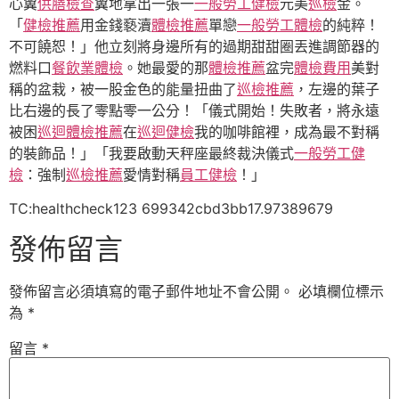
心翼
供膳檢查
翼地拿出一張一
一般勞工健檢
元美
巡檢
金。
「
健檢推薦
用金錢褻瀆
體檢推薦
單戀
一般勞工體檢
的純粹！
不可饒恕！」他立刻將身邊所有的過期甜甜圈丟進調節器的
燃料口
餐飲業體檢
。她最愛的那
體檢推薦
盆完
體檢費用
美對
稱的盆栽，被一股金色的能量扭曲了
巡檢推薦
，左邊的葉子
比右邊的長了零點零一公分！「儀式開始！失敗者，將永遠
被困
巡迴體檢推薦
在
巡迴健檢
我的咖啡館裡，成為最不對稱
的裝飾品！」「我要啟動天秤座最終裁決儀式
一般勞工健
檢
：強制
巡檢推薦
愛情對稱
員工健檢
！」
TC:healthcheck123 699342cbd3bb17.97389679
發佈留言
發佈留言必須填寫的電子郵件地址不會公開。
必填欄位標示
為
*
留言
*