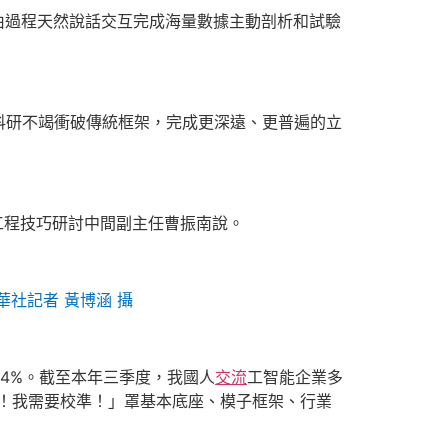
由過程天然說話交互完成海量數據主動剖析和試驗
科研不竭衝破傳統框架，完成更深遠、更普遍的立
機工程技巧研討中間副主任曹振南說。
華社記者 黃博涵 攝
24%。截至本年三季度，我國人
交流
工智能企業多
力！我需要校準！」罩基本底座、模子框架、行業