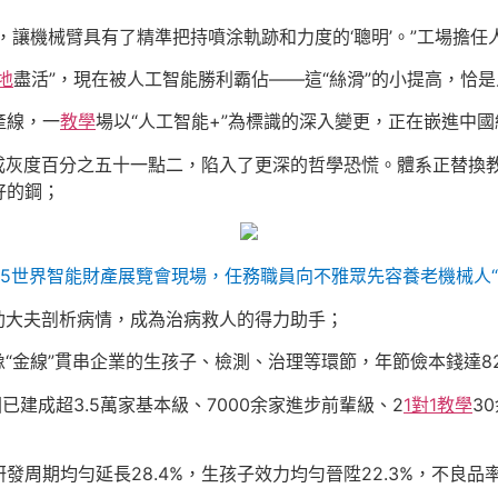
，讓機械臂具有了精準把持噴涂軌跡和力度的‘聰明’。”工場擔任
地
盡活”，現在被人工智能勝利霸佔——這“絲滑”的小提高，恰
產線，一
教學
場以“人工智能+”為標識的深入變更，正在嵌進中
成灰度百分之五十一點二，陷入了更深的哲學恐慌。體系正替換教
好的鋼；
25世界智能財產展覽會現場，任務職員向不雅眾先容養老機械人“
助大夫剖析病情，成為治病救人的得力助手；
“金線”貫串企業的生孩子、檢測、治理等環節，年節儉本錢達82
已建成超3.5萬家基本級、7000余家進步前輩級、2
1對1教學
3
期均勻延長28.4%，生孩子效力均勻晉陞22.3%，不良品率均