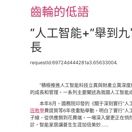
跳
齒輪的低語
至
主
要
“人工智能+”舉到
內
容
長
requestId:69724d444281a3.65633004.
“積極推進人工智能科技立異與財產立異深度
的成長和管理，一系列主要闡述為我國人工智能
本年8月，國務院印發的《關于深刻實行“人
班教學
費提質等6年夜重點舉動，明白了實行“人
子線，從供應側到花費端，一場深入變更正在悄然
診，智能家居讓蒼生生涯加倍美妙……