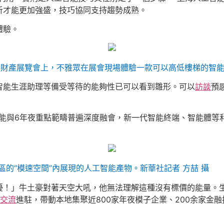
析才能更加強盛，技巧協同支持趨勢成熟。
體驗。
明養老財產展覽會上，不雅眾在展會現場體驗一款可以高低樓梯的智
智能生涯助理等備受等待的能夠性已可以看到雛形。可以
訪談
預
智能與6年夜重點範疇普遍深度融會，新一代智能終端、智能體等
匯區的“模速空間”內展現的人工智能產物。新華社記者 方喆 攝
擾！」牛土豪對著天空大吼，他無法理解這種沒有標價的能量。生
交流
進駐，帶動本地集聚近800家年夜模子企業、200余家金融