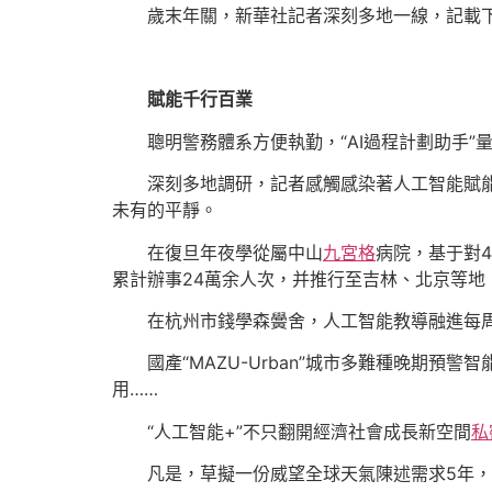
歲末年關，新華社記者深刻多地一線，記載下
賦能千行百業
聰明警務體系方便執勤，“AI過程計劃助手
深刻多地調研，記者感觸感染著人工智能賦
未有的平靜。
在復旦年夜學從屬中山
九宮格
病院，基于對
累計辦事24萬余人次，并推行至吉林、北京等地
在杭州市錢學森黌舍，人工智能教導融進每周
國產“MAZU-Urban”城市多難種晚期預
用……
“人工智能+”不只翻開經濟社會成長新空間
私
凡是，草擬一份威望全球天氣陳述需求5年，