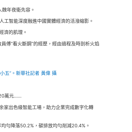
人魏年夜衛先容。
是人工智能深度融進中國實體經濟的活潑縮影。
國經濟的肌理。
員傅“看火斷鋼”的經歷，經由過程及時剖析火焰
小五”。新華社記者 黃偉 攝
0萬元……
0余家出色級智能工場，助力企業完成數字化轉
勻降落50.2%，碳排放均勻削減20.4%。