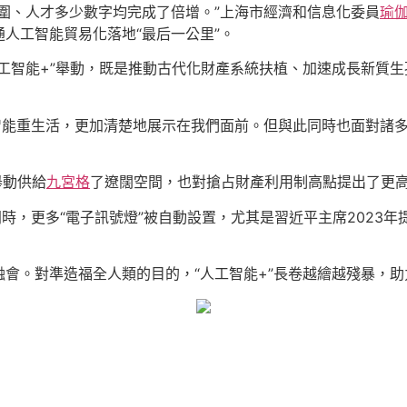
圍、人才多少數字均完成了倍增。”上海市經濟和信息化委員
瑜
人工智能貿易化落地“最后一公里”。
工智能+”舉動，既是推動古代化財產系統扶植、加速成長新質
的智能重生活，更加清楚地展示在我們面前。但與此同時也面對諸
舉動供給
九宮格
了遼闊空間，也對搶占財產利用制高點提出了更高
同時，更多“電子訊號燈”被自動設置，尤其是習近平主席2023
會。對準造福全人類的目的，“人工智能+”長卷越繪越殘暴，