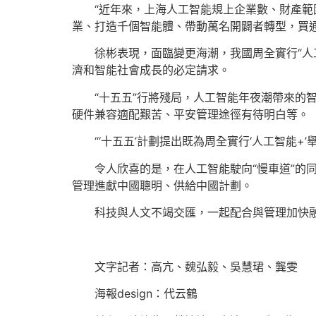
“近年來，上海人工智能規上企業數、財產範
業、打造千個智能體、帶動萬名開闢者轉型，買通
徐彬表現，面臨變更海潮，我國周全實行“人
濟和智能社會成長的必定請求。
“十五五”行將殘局，人工智能年夜潮帶來
硬件兼容適配艱苦、平安管理途徑有待明白等。
“‘十五五’計劃提出既為周全實行‘人工智能+’
令人欣喜的是，在人工智能駛向“慢車道”的
管理進獻中國聰明、供給中國計劃。
科技與人文不竭交匯，一起配合與管理加快融
文字記者：高亢、魏弘毅、吳慧珺、龔雯
海報design：代云鶴