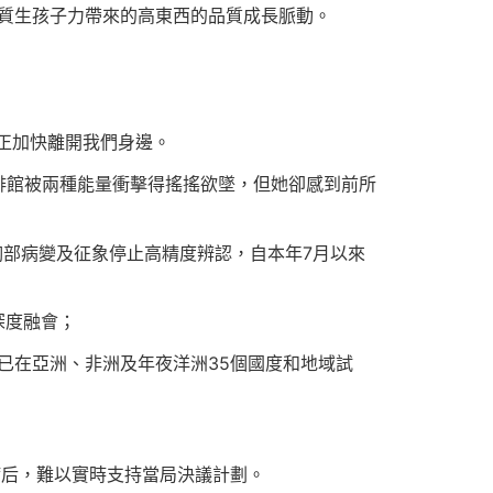
新質生孩子力帶來的高東西的品質成長脈動。
能正加快離開我們身邊。
啡館被兩種能量衝擊得搖搖欲墜，但她卻感到前所
胸部病變及征象停止高精度辨認，自本年7月以來
深度融會；
已在亞洲、非洲及年夜洋洲35個國度和地域試
滯后，難以實時支持當局決議計劃。