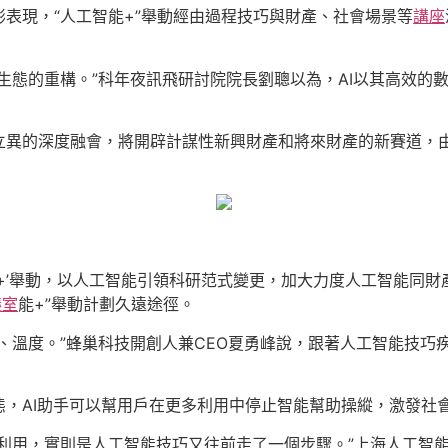
表現，“人工智能+”舉動經由過程技巧與財產、社會場景等
講座
生態的重構。”科年夜訊飛研討院院長劉聰以為，AI以其高效的
立異的深度融會，將開辟計謀性新興財產和將來財產的新賽道，
智能+’舉動，以人工智能引領科研范式變更，加大力度人工智能同
議室
能+”舉動計劃久遠途徑。
、溫度。”蜂巢科技開創人兼CEO夏勇峰說，跟著人工智能技巧疾
態，AI助手可以幫用戶在更多利用中停止智能幫助操縱，激發社
個利用，實則是人工智能技巧又往前走了一個步驟。”上海人工智