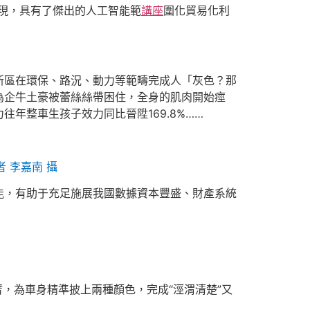
現，具有了傑出的人工智能範
講座
圍化貿易化利
新區在環保、路況、動力等範疇完成人「灰色？那
為企牛土豪被蕾絲絲帶困住，全身的肌肉開始痙
年整車生孩子效力同比晉陞169.8%……
者 李嘉南 攝
能，有助于充足施展我國數據資本豐盛、財產系統
，為車身精準披上兩種顏色，完成“涇渭清楚”又