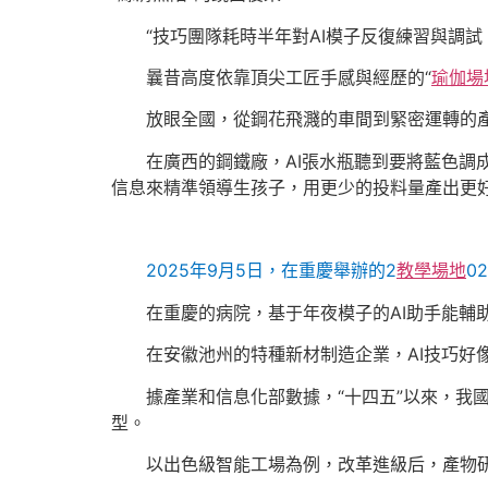
“技巧團隊耗時半年對AI模子反復練習與調試
曩昔高度依靠頂尖工匠手感與經歷的“
瑜伽場
放眼全國，從鋼花飛濺的車間到緊密運轉的
在廣西的鋼鐵廠，AI張水瓶聽到要將藍色調
信息來精準領導生孩子，用更少的投料量產出更
2025年9月5日，在重慶舉辦的2
教學場地
0
在重慶的病院，基于年夜模子的AI助手能輔
在安徽池州的特種新材制造企業，AI技巧好像
據產業和信息化部數據，“十四五”以來，我國
型。
以出色級智能工場為例，改革進級后，產物研發周