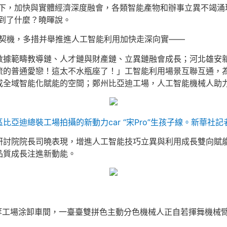
動下，加快與實體經濟深度融會，各類智能產物和辦事立異不竭涌
到了什麼？曉暉說。
為契機，多措并舉推進人工智能利用加快走深向實——
數據範疇教導鏈、人才鏈與財產鏈、立異鏈融會成長；河北雄安
流的普通愛戀！這太不水瓶座了！」工智能利用場景互聯互通，
全域智能化賦能的空間；鄭州比亞迪工場，人工智能機械人助力往
區比亞迪總裝工場拍攝的新動力car “宋Pro”生孩子線。新華社記
研討院院長司曉表現，增進人工智能技巧立異與利用成長雙向賦
品質成長注進新動能。
等工場涂卸車間，一臺臺雙拼色主動分色機械人正自若揮舞機械臂