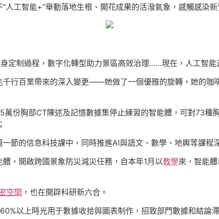
“人工智能+”舉動落地生根、開花成果的活潑氣象，感觸感染
”量身定制過程，數字化轉型助力景區高效治理……現在，人工智
能千行百業帶來的深入變更——她做了一個優雅的旋轉，她的咖
45萬份胸部CT陳述及記憶數據集停止練習的智能體，可對73種
；
一節的信息科技課中，同時推進AI與語文、數學、地輿等課程
警智能體，開啟跨國景象防災減災任務，自本年1月以
教學
來，智能體
密空間
，也在開辟科研新六合。
60%以上時光用于數據收拾與圖表制作，招致部門數據和結論