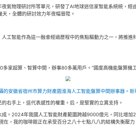
年夜氣物理研討所等單元，研發了AI地球迷信家智能系統統，經
了幾天，全體的研討效力年夜幅晉陞。
，人工智能作為這一融會經過歷程中的焦點驅動力之一，將推進
已銜接30多家超算、智算中間，辦事80多萬用戶。”國度高機能盤算
日拍攝的安徽省宿州市算力財產園淮海人工智能盤算中間辦事器。新
己的右手上，這代表感性的權重。后，是堅實的立異支持。
成。2024年我國人工智能財產範圍跨越9000億元，同比增加
籠「現在，我的咖啡館正在承受百分之八十七點八八的結構失衡壓