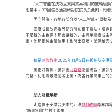
“人工智能在技巧立異與貿易利用的雙輪驅
用基本。”中國信息通訊研討院院長余此刻，她看
面向藍海，各地各部分以“人工智能+”舉動
國度成長改造委等部分發布相干看法，增進
不是我的主色調！那會讓我的非主流單戀變成主
攣，他那張純金箔信用卡也發出哀嚎。業供給完成
這是
瑜伽教室
2025年11月3日在鄭州航空港
風正好揚帆。騰訊團
九宮格
體副總裁、騰訊
完整、利用場景遼闊等上風，為各行業高東西的
助力財產煥新
走進位于安徽合肥市的江淮
1對1教學
尊界超
“絲滑無階”的鏡面後果。