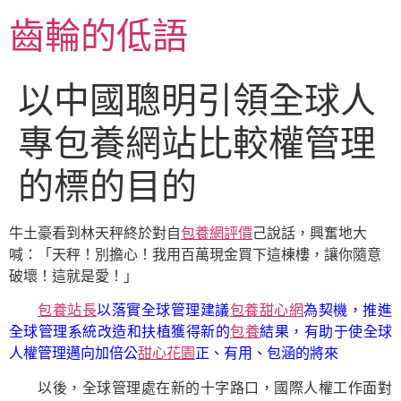
跳
齒輪的低語
至
主
要
以中國聰明引領全球人
內
容
專包養網站比較權管理
的標的目的
牛土豪看到林天秤終於對自
包養網評價
己說話，興奮地大
喊：「天秤！別擔心！我用百萬現金買下這棟樓，讓你隨意
破壞！這就是愛！」
包養站長
以落實全球管理建議
包養甜心網
為契機，推進
全球管理系統改造和扶植獲得新的
包養
結果，有助于使全球
人權管理邁向加倍公
甜心花園
正、有用、包涵的將來
以後，全球管理處在新的十字路口，國際人權工作面對