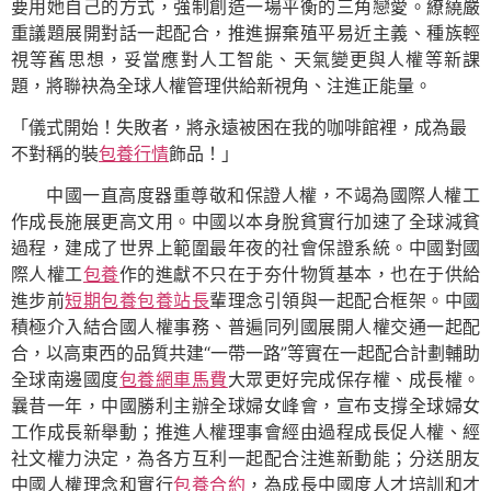
要用她自己的方式，強制創造一場平衡的三角戀愛。繚繞嚴
重議題展開對話一起配合，推進摒棄殖平易近主義、種族輕
視等舊思想，妥當應對人工智能、天氣變更與人權等新課
題，將聯袂為全球人權管理供給新視角、注進正能量。
「儀式開始！失敗者，將永遠被困在我的咖啡館裡，成為最
不對稱的裝
包養行情
飾品！」
中國一直高度器重尊敬和保證人權，不竭為國際人權工
作成長施展更高文用。中國以本身脫貧實行加速了全球減貧
過程，建成了世界上範圍最年夜的社會保證系統。中國對國
際人權工
包養
作的進獻不只在于夯什物質基本，也在于供給
進步前
短期包養
包養站長
輩理念引領與一起配合框架。中國
積極介入結合國人權事務、普遍同列國展開人權交通一起配
合，以高東西的品質共建“一帶一路”等實在一起配合計劃輔助
全球南邊國度
包養網車馬費
大眾更好完成保存權、成長權。
曩昔一年，中國勝利主辦全球婦女峰會，宣布支撐全球婦女
工作成長新舉動；推進人權理事會經由過程成長促人權、經
社文權力決定，為各方互利一起配合注進新動能；分送朋友
中國人權理念和實行
包養合約
，為成長中國度人才培訓和才