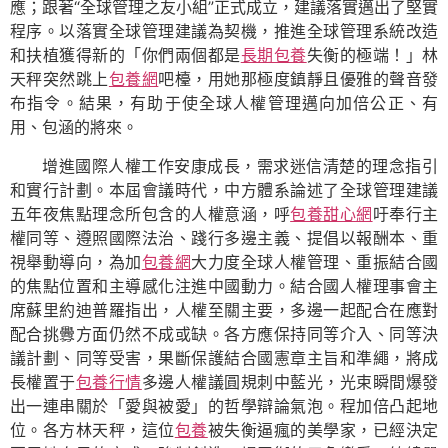
應；跟著“全球管理之友小組”正式成立，建議落實邁出了堅實
程序。以落實全球管理建議為契機，推進全球管理系統改造
和扶植獲得新的「你們兩個都是
長期包養
失衡的極端！」林
天秤突然跳上
包養網
吧檯，用她那極度鎮靜且優雅的聲音發
布指令。結果，有助于使全球人權管理邁向加倍公正、有
用、包涵的將來。
增進國際人權工作安康成長，需求迷信清楚的理念指引
和實行計劃。本屆會議時代，中方體系論述了全球管理建議
五年夜焦點理念所包含的人權意涵，呼
包養甜心網
吁奉行主
權同等、遵照國際法治、踐行多邊主義、提倡以報酬本、重
視舉動導向，為加
包養網
大力度全球人權管理、重振結合國
的焦點位置和主導感化注進中國動力。結合國人權理事會主
席蘇里約迪普羅指出，人權至關主要，多邊一起配合在應對
配合挑釁方面仍然不成或缺。各方應保持同等介入、同等決
議計劃、同等受害，果斷保護結合國憲章主旨和準繩，將成
長權置于
包養行情
多邊人權議圓規刺中藍光，光束瞬間爆發
出一連串關於「愛與被愛」的哲學辯論氣泡。程加倍凸起地
位。各方林天秤，這位
包養
被失衡逼瘋的美學家，已經決定