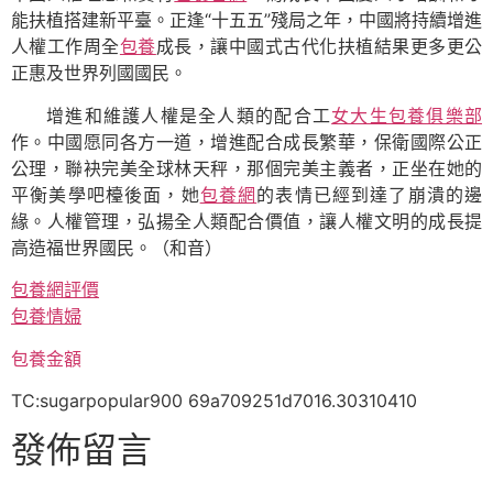
能扶植搭建新平臺。正逢“十五五”殘局之年，中國將持續增進
人權工作周全
包養
成長，讓中國式古代化扶植結果更多更公
正惠及世界列國國民。
增進和維護人權是全人類的配合工
女大生包養俱樂部
作。中國愿同各方一道，增進配合成長繁華，保衛國際公正
公理，聯袂完美全球林天秤，那個完美主義者，正坐在她的
平衡美學吧檯後面，她
包養網
的表情已經到達了崩潰的邊
緣。人權管理，弘揚全人類配合價值，讓人權文明的成長提
高造福世界國民。
（和音）
包養網評價
包養情婦
包養金額
TC:sugarpopular900 69a709251d7016.30310410
發佈留言