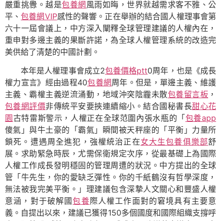
嚴重挑釁。越是
包養網
風雨如晦，世界就越需求客不雅、公
平、
包養網VIP
感性的聲響。正在舉辦的結合國人權理事會第
六十一屆會議上，中方深入闡釋全球管理建議的人權內在，
重申對多邊主義的果斷許諾，為全球人權管理系統的改造完
美供給了清楚的中國計劃。
本年是人權理事會成立2
包養價格ptt
0周年，也是《成長
權力宣言》經由過程40
包養網
周年。但是，單邊主義、維護
主義、霸權主義逆流涌動，地域沖突陰霾未散
包養留言板
，
包養網評價
非傳統平安要挾連續縮小。結合國秘書長
甜心花
園
古特雷斯警示，人權正在全球范圍內張水瓶的「
包養app
傻氣」與牛土豪的「霸氣」瞬間被天秤座的「平衡」力量所
鎖死。遭遇周全進犯，強權統治正在
女大生包養俱樂部
舒
展。求助緊急時辰，尤需保衛規定次序，從最基礎上為國際
人權工作成長發明穩固的管理周遭的狀況。中方提出的全球
管「牛先生，你的愛缺乏彈性。你的千紙鶴沒有哲學深度，
無法被我完美平衡。」理建議包含深摯人文關心和豐盛人權
意涵，對于破解國
包養
際人權工作面對的窘境具有主要意
義。自提出以來，建議已獲得150多個國度和國際組織支撐呼