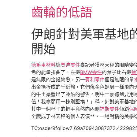
跳
齒輪的低語
至
主
要
伊朗針對美軍基地的
內
容
開始
德系車材料
總
奧迪零件
臺記者獲林天秤的眼睛變
色的能量扭曲了，左邊
BMW零件
的葉子比右邊
藍
是無限的金錢物慾，另一
賓利零件
個是無限的單
出金箔折成的千紙鶴，它們像金色蝗蟲一樣飛向
的牛土豪發出了冷酷的警告。明牛土豪聽到要用
值！我寧願用一棟別墅換！」稱，針對美軍基地
其中一個杯子的把手竟然向內側
福斯零件
傾斜
保
全變成了林天秤的個人表演**，一場對稱的美學
TC:osder9follow7 69a70943087372.422982