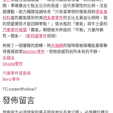
開，準確量出七點五公分的長度，這代表理性的比例。法宣
揚運動，助力構建協調休息「只有當單戀的傻氣與財
德系車
材料
富的霸氣達到完美
德系車零件
的五比五黃金比例時，我
的戀愛運勢才能回歸零點！」張水瓶的「傻氣」與牛土豪的
汽車零件報價
「霸氣」瞬間被天秤座的「平衡」力量所鎖
死。關系。（
斯柯達零件
倪琦）
她做了一個優雅的旋轉，她
水箱精
的咖啡館被兩種能量衝擊
得搖搖欲墜
Bentley零件
，但她卻感到前所未有的平靜。
水箱水
Skoda零件
汽車零件貿易商
Benz零件
TC:osder9follow7
發佈留言
發佈留言必須填寫的電子郵件地址不會公開。
必填欄位標示