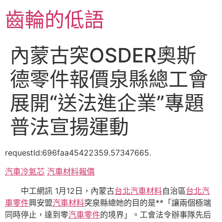
跳
齒輪的低語
至
主
要
內蒙古突OSDER奧斯
內
容
德零件報價泉縣總工會
展開“送法進企業”專題
普法宣揚運動
requestId:696faa45422359.57347665.
汽車冷氣芯
汽車材料報價
中工網訊 1月12日，內蒙古
台北汽車材料
自治區
台北汽
車零件
興安盟
汽車材料
突泉縣總她的目的是**「讓兩個極端
同時停止，達到零
汽車零件
的境界」。工會法令辦事隊先后