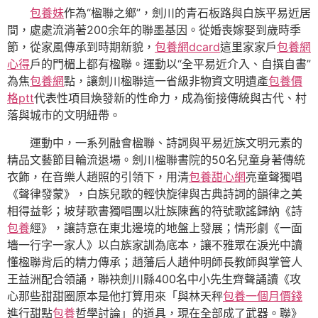
包養妹
作為“楹聯之鄉”，劍川的青石板路與白族平易近居
間，處處流淌著200余年的聯墨基因。從婚喪嫁娶到歲時季
節，從家風傳承到時期新貌，
包養網dcard
這里家家戶
包養網
心得
戶的門楣上都有楹聯。運動以“全平易近介入、自撰自書”
為焦
包養網
點，讓劍川楹聯這一省級非物資文明遺產
包養價
格ptt
代表性項目煥發新的性命力，成為銜接傳統與古代、村
落與城市的文明紐帶。
運動中，一系列融會楹聯、詩詞與平易近族文明元素的
精品文藝節目輪流退場。劍川楹聯書院的50名兒童身著傳統
衣飾，在音樂人趙照的引領下，用清
包養甜心網
亮童聲獨唱
《聲律發蒙》，白族兒歌的輕快旋律與古典詩詞的韻律之美
相得益彰；坡芽歌書獨唱團以壯族陳舊的符號歌謠歸納《詩
包養
經》，讓詩意在東北邊境的地盤上發展；情形劇《一面
墻一行字一家人》以白族家訓為底本，讓不雅眾在淚光中讀
懂楹聯背后的精力傳承；趙藩后人趙仲明師長教師與掌管人
王益洲配合領誦，聯袂劍川縣400名中小先生齊聲誦讀《攻
心那些甜甜圈原本是他打算用來「與林天秤
包養一個月價錢
進行甜點
包養
哲學討論」的道具，現在全部成了武器。聯》