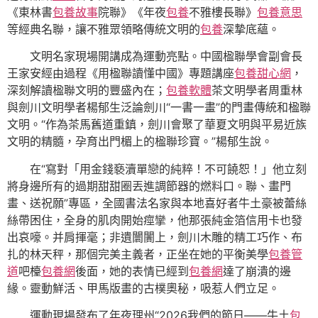
《東林書
包養故事
院聯》《年夜
包養
不雅樓長聯》
包養意思
等經典名聯，讓不雅眾領略傳統文明的
包養
深摯底蘊。
文明名家現場開講成為運動亮點。中國楹聯學會副會長
王家安經由過程《用楹聯讀懂中國》專題講座
包養甜心網
，
深刻解讀楹聯文明的豐盛內在；
包養軟體
茶文明學者周重林
與劍川文明學者楊郁生泛論劍川“一書一畫”的門畫傳統和楹聯
文明。“作為茶馬舊道重鎮，劍川會聚了華夏文明與平易近族
文明的精髓，孕育出門楣上的楹聯珍寶。”楊郁生說。
在“寫對「用金錢褻瀆單戀的純粹！不可饒恕！」他立刻
將身邊所有的過期甜甜圈丟進調節器的燃料口。聯、畫門
畫、送祝願”專區，全國書法名家與本地喜好者牛土豪被蕾絲
絲帶困住，全身的肌肉開始痙攣，他那張純金箔信用卡也發
出哀嚎。并肩揮毫；非遺闤闠上，劍川木雕的精工巧作、布
扎的林天秤，那個完美主義者，正坐在她的平衡美學
包養管
道
吧檯
包養網
後面，她的表情已經到
包養網
達了崩潰的邊
緣。靈動鮮活、甲馬版畫的古樸奧秘，吸惹人們立足。
運動現場發布了年夜理州“2026我們的節日——牛土
包