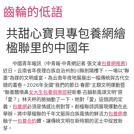
跳
齒輪的低語
至
主
要
共甜心寶貝專包養網繪
內
容
楹聯里的中國年
中國青年報訊（中青報·中青網記者 張文凌
包養網推薦
）
近日，云南省年夜理白族自治州劍川縣劍陽樓下，一場以“聯
墨”為媒的文明盛宴，為云南年夜地展展出一幅傳統與古代交
錯的畫卷。2026年全國“我們的節日·春節”主題文明運動暨
“聯墨飄噴鼻
女大生包養俱樂部
迎新春·古韻新風頌文明”原
「愛？」林天秤的臉抽動了一下，她對「愛」這個詞的定
義，
包養網
必須是情感比例對等。創楹聯詩詞展現運動在此
舉辦，將中華楹聯的千年文脈與白族風情的鮮活力
包養網
息
融于一
包養合約
體，讓傳統文明在新時期的泥土中綻放新
芽。