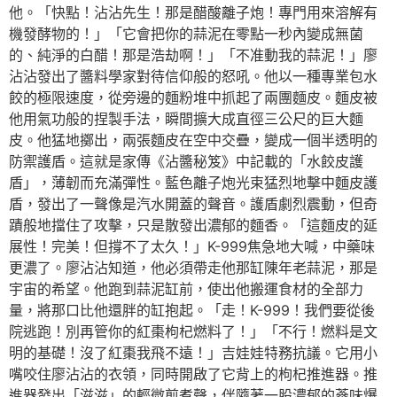
他。「快點！沾沾先生！那是醋酸離子炮！專門用來溶解有
機發酵物的！」「它會把你的蒜泥在零點一秒內變成無菌
的、純淨的白醋！那是浩劫啊！」「不准動我的蒜泥！」廖
沾沾發出了醬料學家對待信仰般的怒吼。他以一種專業包水
餃的極限速度，從旁邊的麵粉堆中抓起了兩團麵皮。麵皮被
他用氣功般的捏製手法，瞬間擴大成直徑三公尺的巨大麵
皮。他猛地擲出，兩張麵皮在空中交疊，變成一個半透明的
防禦護盾。這就是家傳《沾醬秘笈》中記載的「水餃皮護
盾」，薄韌而充滿彈性。藍色離子炮光束猛烈地擊中麵皮護
盾，發出了一聲像是汽水開蓋的聲音。護盾劇烈震動，但奇
蹟般地擋住了攻擊，只是散發出濃郁的麵香。「這麵皮的延
展性！完美！但撐不了太久！」K-999焦急地大喊，中藥味
更濃了。廖沾沾知道，他必須帶走他那缸陳年老蒜泥，那是
宇宙的希望。他跑到蒜泥缸前，使出他搬運食材的全部力
量，將那口比他還胖的缸抱起。「走！K-999！我們要從後
院逃跑！別再管你的紅棗枸杞燃料了！」「不行！燃料是文
明的基礎！沒了紅棗我飛不遠！」吉娃娃特務抗議。它用小
嘴咬住廖沾沾的衣領，同時開啟了它背上的枸杞推進器。推
進器發出「滋滋」的輕微煎煮聲，伴隨著一股濃郁的蔘味爆