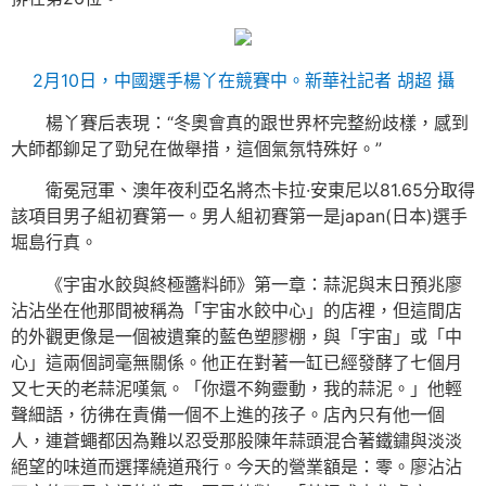
2月10日，中國選手楊丫在競賽中。新華社記者 胡超 攝
楊丫賽后表現：“冬奧會真的跟世界杯完整紛歧樣，感到
大師都鉚足了勁兒在做舉措，這個氣氛特殊好。”
衛冕冠軍、澳年夜利亞名將杰卡拉·安東尼以81.65分取得
該項目男子組初賽第一。男人組初賽第一是japan(日本)選手
堀島行真。
《宇宙水餃與終極醬料師》第一章：蒜泥與末日預兆廖
沾沾坐在他那間被稱為「宇宙水餃中心」的店裡，但這間店
的外觀更像是一個被遺棄的藍色塑膠棚，與「宇宙」或「中
心」這兩個詞毫無關係。他正在對著一缸已經發酵了七個月
又七天的老蒜泥嘆氣。「你還不夠靈動，我的蒜泥。」他輕
聲細語，彷彿在責備一個不上進的孩子。店內只有他一個
人，連蒼蠅都因為難以忍受那股陳年蒜頭混合著鐵鏽與淡淡
絕望的味道而選擇繞道飛行。今天的營業額是：零。廖沾沾