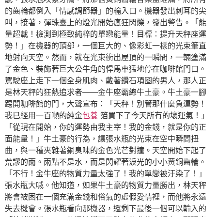
的齒輪都倒入「情感調節器」的輸入口。機器發出刺耳的尖
叫，接著，彈珠臺上的燈光開始瘋狂閃爍，發出警告。「能
量超載！檢測到極致純粹的單戀能量！目標：提升天秤座運
勢！」在機器的頂部，一個巨大的、像彩虹一樣的光束筆直
地射向天空。然而，就在光束衝出屋頂的一瞬間，一輛塗滿
了金色、裝飾著巨大公牛角的悍馬車猛地停在咖啡館門口。
駕駛座上走下一個全身肌肉、戴著鑽石項圈的男人，那人正
是林天秤的狂熱追求者——金牛座霸總牛土豪。牛土豪一腳
踢開咖啡館的門，大聲宣布：「天秤！別管那什麼負運勢！
我已經用一百噸的純金
包養
箔買下了今天所有的壞運氣！」
「從現在開始，你的運勢由我主宰！我的金錢，就是你的正
面能量！」牛土豪的行為，讓張水瓶的光束在空中瞬間扭
曲，與一種夾雜著銅臭味的金色光芒對撞。天空開始下起了
荒謬的雨。雨點不是水，而是閃耀著淚光的小小黃銅齒輪。
「不行！金牛座的物質力量太強了！我的單戀被汙染了！」
張水瓶大喊。他知道，如果牛土豪的物質力量勝出，林天秤
將會被困在一個充滿金錢和俗氣的虛假愛情裡，而他將永遠
失去機會。張水瓶看向那機器，還剩下最後一個可以輸入的