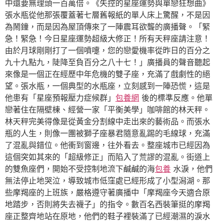
中還要無理頭一百萬倍。《失控的星座運勢與單戀狂想曲》
張水瓶從他那張覆蓋著七層舊報紙的單人床上驚醒，不是因
為鬧鐘，而是因為屋頂傳來了一陣震耳欲聾的廣播聲。「緊
急！緊急！今日星座運勢超級大修正！所有天秤座請注意！
由於月球剛剛打了一個噴嚏，您的戀愛機率從昨日的百分之
九十九點九，陡降至負百分之八十七！」廣播員的聲音聽起
來像是一個正在經歷中年危機的雙子座，充滿了戲劇性的絕
望。張水瓶，一個典型的水瓶座，立刻感到一陣恐慌，這是
他患有「星座預報壓力症候群」
包養網
後的標準反應。他單
戀著住在隔壁棟、經營一家「平衡美學」咖啡館的林天秤。
林天秤完美得像是從黃金分割線中走出來的藝術品。而張水
瓶的人生，則像一團被獅子座暴君隨意亂踢的毛線球，充滿
了混亂與錯位。他衝到窗邊，往外看去。整座城市已經因為
這個突如其來的「超級修正」而陷入了荒謬的混亂。街道上
的雙魚座們，開始不受控制地流下鹹鹹的海
包養
水淚，他們
無法停止地哭泣，導致城市低窪處已經形成了小型潟湖。那
些摩羯座的上班族，嚴格遵守著廣播中「摩羯座今天適合原
地踏步，否則將失去襪子」的指令。數百名西裝筆挺的摩羯
座正整齊地站在原地，他們的鞋子裡裝滿了已經潮濕的淚水