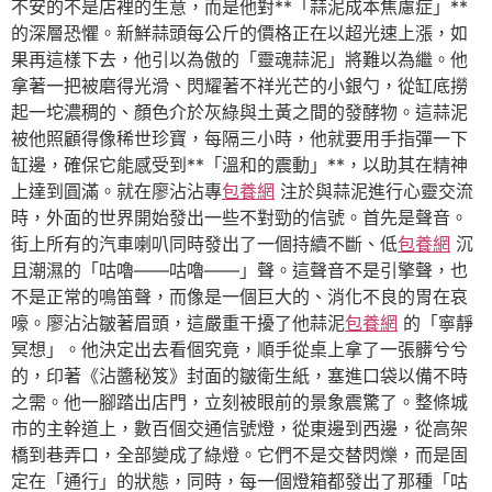
不安的不是店裡的生意，而是他對**「蒜泥成本焦慮症」**
的深層恐懼。新鮮蒜頭每公斤的價格正在以超光速上漲，如
果再這樣下去，他引以為傲的「靈魂蒜泥」將難以為繼。他
拿著一把被磨得光滑、閃耀著不祥光芒的小銀勺，從缸底撈
起一坨濃稠的、顏色介於灰綠與土黃之間的發酵物。這蒜泥
被他照顧得像稀世珍寶，每隔三小時，他就要用手指彈一下
缸邊，確保它能感受到**「溫和的震動」**，以助其在精神
上達到圓滿。就在廖沾沾專
包養網
注於與蒜泥進行心靈交流
時，外面的世界開始發出一些不對勁的信號。首先是聲音。
街上所有的汽車喇叭同時發出了一個持續不斷、低
包養網
沉
且潮濕的「咕嚕——咕嚕——」聲。這聲音不是引擎聲，也
不是正常的鳴笛聲，而像是一個巨大的、消化不良的胃在哀
嚎。廖沾沾皺著眉頭，這嚴重干擾了他蒜泥
包養網
的「寧靜
冥想」。他決定出去看個究竟，順手從桌上拿了一張髒兮兮
的，印著《沾醬秘笈》封面的皺衛生紙，塞進口袋以備不時
之需。他一腳踏出店門，立刻被眼前的景象震驚了。整條城
市的主幹道上，數百個交通信號燈，從東邊到西邊，從高架
橋到巷弄口，全部變成了綠燈。它們不是交替閃爍，而是固
定在「通行」的狀態，同時，每一個燈箱都發出了那種「咕