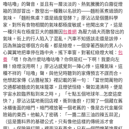
嚕咕嚕」的聲音，並且有一層淡淡的、熱氣騰騰的白霧從燈
箱的頂部冒出，散發出一種難以名狀的——麵粉蒸煮過頭的
氣味。「麵粉焦慮？還是過度發酵？」廖沾沾是個醬料學
家，對所有食物相關的氣味都極度敏感。他聞出來了，這是
一種只有在極度巨大的麵團因
包養網
為壓力過大而散發出的
氣味。街上的行人陷入了混亂。汽車不知道該走還是該停，
因為無論從哪個方向看，都是綠燈。一個穿著西裝的男人小
心翼翼地把車停在路中央，搖下車窗，對著紅綠燈大喊：
包
養
「喂！你為什麼咕嚕咕嚕？你倒是紅一下啊！我要向左
轉！綠燈沒用啊！」廖沾沾感覺到一陣心悸。這種氣味，這
種不祥的「咕嚕」聲，與他兒時聽到的家傳預言不謀而合。
他想起家傳《沾醬秘笈》裡記載的第一句：「當世間萬物的
交通都被麵皮的氣味籠罩，且燈號恒綠、聲如湯沸時，便是
宇宙水餃臨界點到來之時。」「七點五個地球年…怎麼這麼
快？」廖沾沾猛地衝回店裡，衝到後廚，打開了一個藏在舊
冰櫃後面的暗門。暗門裡放著一個老舊的、像是古代金屬保
險箱的東西。他輸入了密碼：「一醬二醋三油四辣五蒜泥」
（這是醬料界的基礎公式，只有像他這樣的傳統派才會
用）。保險箱打開，裡面沒有黃金，只有一個閃爍著詭異紅