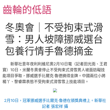
跳
齒輪的低語
至
主
要
冬奧會｜不受拘束式滑
內
容
雪：男人坡障挪威選台
包養行情手魯德摘金
新華社意年夜利利維尼奧2月10日電（記者田光雨、王君
寶）10日，米蘭冬奧會停止不受拘束式滑雪男人坡面妨礙技
能項目爭取，挪威選手比爾克·魯德摘得金牌。中國兩位小將
楊丫、黎睿霖表態不受拘束式滑雪雪上技能項目。
2月10日，冠軍挪威選手比爾克·魯德在頒獎典禮上。新華社
記者 張宏祥 攝