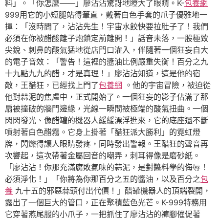
料」。「你怎麼——」廖沾沾驚訝地瞪大了眼睛。K-
包養網
999用它的小短腿站得筆直，戴著白色手套的爪子優雅地一
揮：「沒時間了，沾沾先生！宇宙水餃快要拉肚子了！我們
必須在你被醋酸離子炮鎖定前離開！」話音未落，一股極致
尖銳、刺鼻的酸氣猛地從店門口灌入，伴隨著一個狂妄自大
的電子音效：「警告！這裡的醬油比例嚴重失衡！百分之九
十九點九九的醋，才是真理！」廖沾沾知道，這是他的宿
敵，王醋狂，已經找上門了
包養網
。他的宇宙冒險，被迫從
他對蒜泥的焦慮中，正式開始了。一個狂妄的影子佔滿了那
扇被撞破的牆門邊緣，光線一瞬間被極端的酸氣扭曲。一個
閃閃發光、像醋罐的機器人緩緩漂浮進來，它的底座還不斷
噴射著白色醋霧。它身上掛著「醋狂派大勝利」的霓虹燈
牌，閃爍得讓人眼睛發疼，同時發出警報。王醋狂的聲音再
次響起，這次帶著金屬回音的嘲弄，刺耳得像是磨砂紙。
「廖沾沾！你那充滿腐敗氣味的蒜泥，是對醬料學的侮辱！
必須淨化！」「你將為你那百分之五的醬油，以及百分之
包
養
九十五的邪惡蒜頭付出代價！」醋罐機器人的頂端裂開，
露出了一個巨大的管口，正在聚積藍色光芒。K-999特務用
它穿著燕尾服的小爪子，一把抓住了廖沾沾的褲腳催促著