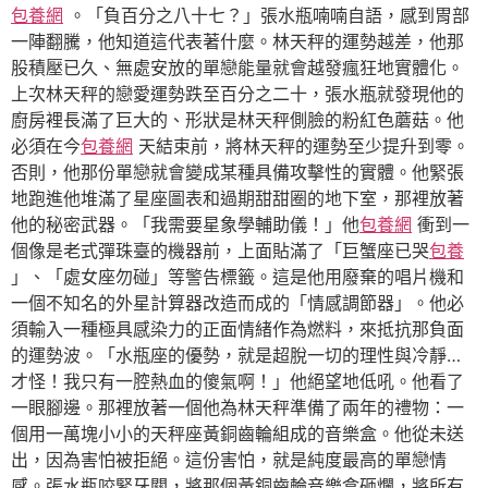
包養網
。「負百分之八十七？」張水瓶喃喃自語，感到胃部
一陣翻騰，他知道這代表著什麼。林天秤的運勢越差，他那
股積壓已久、無處安放的單戀能量就會越發瘋狂地實體化。
上次林天秤的戀愛運勢跌至百分之二十，張水瓶就發現他的
廚房裡長滿了巨大的、形狀是林天秤側臉的粉紅色蘑菇。他
必須在今
包養網
天結束前，將林天秤的運勢至少提升到零。
否則，他那份單戀就會變成某種具備攻擊性的實體。他緊張
地跑進他堆滿了星座圖表和過期甜甜圈的地下室，那裡放著
他的秘密武器。「我需要星象學輔助儀！」他
包養網
衝到一
個像是老式彈珠臺的機器前，上面貼滿了「巨蟹座已哭
包養
」、「處女座勿碰」等警告標籤。這是他用廢棄的唱片機和
一個不知名的外星計算器改造而成的「情感調節器」。他必
須輸入一種極具感染力的正面情緒作為燃料，來抵抗那負面
的運勢波。「水瓶座的優勢，就是超脫一切的理性與冷靜…
才怪！我只有一腔熱血的傻氣啊！」他絕望地低吼。他看了
一眼腳邊。那裡放著一個他為林天秤準備了兩年的禮物：一
個用一萬塊小小的天秤座黃銅齒輪組成的音樂盒。他從未送
出，因為害怕被拒絕。這份害怕，就是純度最高的單戀情
感。張水瓶咬緊牙關，將那個黃銅齒輪音樂盒砸爛，將所有