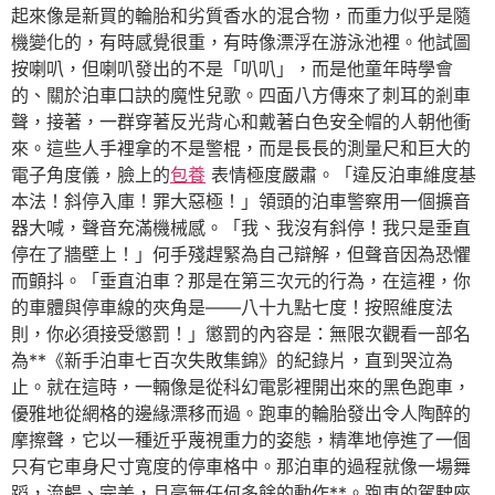
起來像是新買的輪胎和劣質香水的混合物，而重力似乎是隨
機變化的，有時感覺很重，有時像漂浮在游泳池裡。他試圖
按喇叭，但喇叭發出的不是「叭叭」，而是他童年時學會
的、關於泊車口訣的魔性兒歌。四面八方傳來了刺耳的剎車
聲，接著，一群穿著反光背心和戴著白色安全帽的人朝他衝
來。這些人手裡拿的不是警棍，而是長長的測量尺和巨大的
電子角度儀，臉上的
包養
表情極度嚴肅。「違反泊車維度基
本法！斜停入庫！罪大惡極！」領頭的泊車警察用一個擴音
器大喊，聲音充滿機械感。「我、我沒有斜停！我只是垂直
停在了牆壁上！」何手殘趕緊為自己辯解，但聲音因為恐懼
而顫抖。「垂直泊車？那是在第三次元的行為，在這裡，你
的車體與停車線的夾角是——八十九點七度！按照維度法
則，你必須接受懲罰！」懲罰的內容是：無限次觀看一部名
為**《新手泊車七百次失敗集錦》的紀錄片，直到哭泣為
止。就在這時，一輛像是從科幻電影裡開出來的黑色跑車，
優雅地從網格的邊緣漂移而過。跑車的輪胎發出令人陶醉的
摩擦聲，它以一種近乎蔑視重力的姿態，精準地停進了一個
只有它車身尺寸寬度的停車格中。那泊車的過程就像一場舞
蹈，流暢、完美，且毫無任何多餘的動作**。跑車的駕駛座