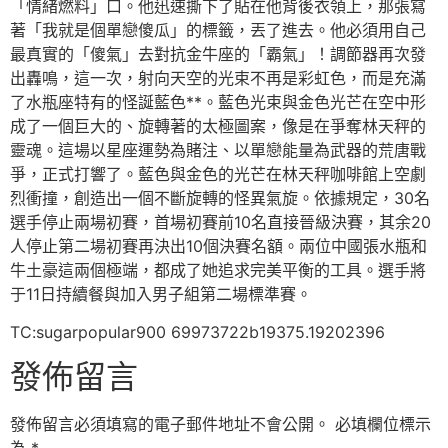
「情緒燃料」口。他迅速撕下了貼在他背後衣領上，那張寫
著「我就是個單戀傻瓜」的標籤，丟了進去。他必須用自己
最真實的「傻氣」去對抗金牛座的「霸氣」！調節器再次發
出轟鳴，這一次，射向天空的光束不再是彩虹色，而是充滿
了水瓶座特有的怪誕藍色**。藍色光束與金色光芒在空中形
成了一個巨大的、旋轉著的太極圖案，像是在爭奪林天秤的
靈魂。這場以星座運勢為賭注、以單戀能量為武器的荒唐戰
爭，正式打響了。藍色與金色的光芒在林天秤咖啡館上空劇
烈衝撞，創造出一個不斷旋轉的怪異氣旋。依據規定，30名
選手停止兩場初賽，首場初賽前10名直接晉級決賽，其余20
人停止第二場初賽再決出10個決賽名額。兩位中國張水瓶和
牛土豪這兩個極端，都成了她追求完美平衡的工具。選手將
于11日持續餐與加入男子組第二場標準賽。
TC:sugarpopular900 69973722b19375.19202396
發佈留言
發佈留言必須填寫的電子郵件地址不會公開。
必填欄位標示