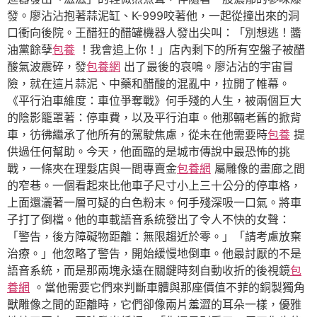
發。廖沾沾抱著蒜泥缸、K-999咬著他，一起從撞出來的洞
口衝向後院。王醋狂的醋罐機器人發出尖叫：「別想逃！醬
油黨餘孽
包養
！我會追上你！」店內剩下的所有空盤子被醋
酸氣波震碎，發
包養網
出了最後的哀鳴。廖沾沾的宇宙冒
險，就在這片蒜泥、中藥和醋酸的混亂中，拉開了帷幕。
《平行泊車維度：車位爭奪戰》何手殘的人生，被兩個巨大
的陰影籠罩著：停車費，以及平行泊車。他那輛老舊的掀背
車，彷彿繼承了他所有的駕駛焦慮，從未在他需要時
包養
提
供過任何幫助。今天，他面臨的是城市傳說中最恐怖的挑
戰，一條夾在理髮店與一間專賣金
包養網
屬雕像的畫廊之間
的窄巷。一個看起來比他車子尺寸小上三十公分的停車格，
上面還灑著一層可疑的白色粉末。何手殘深吸一口氣。將車
子打了倒檔。他的車載語音系統發出了令人不快的女聲：
「警告，後方障礙物距離：無限趨近於零。」「請考慮放棄
治療。」他忽略了警告，開始緩慢地倒車。他最討厭的不是
語音系統，而是那兩塊永遠在關鍵時刻自動收折的後視鏡
包
養網
。當他需要它們來判斷車體與那座價值不菲的銅製獨角
獸雕像之間的距離時，它們卻像兩片羞澀的耳朵一樣，優雅