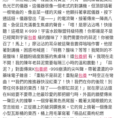
色光芒的儀器。這儀器很像一個老式的對講機，但頂部插著
一根彎曲的、像韭菜一樣的天線。他顫抖著拿起儀器，按下
通話鈕。儀器發出「滋——」的電流聲，接著傳來一陣高八
度、急促且充滿養生焦慮的聲音。「喂！是廖沾沾嗎！快接
聽！這裡是 K-999！宇宙水餃聯盟特級特務！你那邊是不是
已經聞到宇宙
包養
級的酸味了？我們需要你的蒜泥！你被徵
召了！馬上！」廖沾沾的耳朵被這聲音震得嗡嗡作響，他捏
著對講機，困惑地喊道：「特務？酸味？等等！我聞到的不
是酸味！是麵粉過度膨脹的焦慮味！還
包養網
有，我現在走
不開！我的陳年老蒜泥需要每隔三小時的溫和震動！」「蒜
泥？」對面傳來K
包養網
-999崩潰的尖叫聲，帶著濃濃的中
藥味電子雜音：「重點不是蒜泥！重點是
包養
**時空正在彎
曲！**我們的推進器快沒紅棗了！快！我們在你的後院！別
帶任何多餘的東西！除了——你那缸蒜泥！」就在廖沾沾還
在糾結要不要帶上他最珍愛的那把銀勺時，外面的牆壁傳來
一聲巨大的撞擊。一個穿著黑色燕尾服、戴著太陽眼鏡的太
空吉娃娃，正從牆上的破洞鑽進來。它的背上揹著一個像是
小型瓦斯桶的東西，桶上用毛筆寫著「極品紅棗枸杞燃