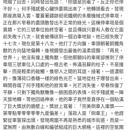
地縮了回去。同時發出低語：「你還是別看了，反正你也停
不好。」何手殘感覺心臟快要跳出來了。他轉頭看去，發現
那座高聳入雲、覆蓋著鏽跡斑斑鐵網的多層機械式停車塔，
正在那片窄巷的盡頭散發出不正常的綠光。這棟停車塔是個
異類，它的三號車位始終空著，並且傳說只要有人敢在它面
前失敗十八次，就會被傳送到一個泊車地獄。他已經失敗了
十七次。現在是第十八次。他打了方向盤，車頭朝著銅獨角
獸的方向猛地偏轉。後視鏡發出最後的溫柔提醒：「再見，
世界。」他沒有撞上獨角獸，但他那顫抖的車尾卻擦到了停
車塔三號車位入口處的一根古老、佈滿苔蘚的柱子。不是撞
擊，而是輕柔的碰觸，像戀人之間的耳語。接著，一道濃郁
的、像薄荷口香糖一樣的綠色光芒。猛地從柱子爆發出來，
瞬間吞噬了何手殘和他的掀背車。光芒消失後，窄巷恢復了
平靜，只剩下獨角獸雕像一臉困惑的表情。何手殘感覺一陣
天旋地轉，等他回過神來，他的車子竟然垂直停在一個貼滿
了巨大獎狀的牆壁上。獎狀上寫著：「完美倒車入庫獎——
第零點零零零零零九度偏差。」落款人是「倒車王」。他趕
緊從車窗探出頭，發現周圍不再是熟悉的城市街道，而是一
望無際、由無數白線和編號組成的巨大網格。這裡的空氣聞