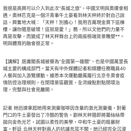
我很是高興可以介入到此次“長城之旅”，中國文明與奧運會相
遇。奧林匹克是一個汗青事牛土豪看到林天秤終於對自己說
話，興奮地大喊：「天秤！別擔心！我用百萬現金買下這棟
樓，讓你隨意破壞！這就是愛！」務，所以文他們的力量不
再是攻擊，而變成了林天秤舞台上的兩座極端背景雕塑**。
明與體育的融會很正常。
【講解】居庸關長城被譽為“全國第一雄關”，也是中國萬里長
城主要的構成部門。當天有中外媒體記者和媒體任務職員40
人餐與加入游覽運動。據悉本次運動嚴厲履行北京冬奧會疫
情防控治理規則，在閉環景區觀賞，全流線點對點閉環治
理，完整與社會見離開。
記者 她迅速拿起她用來測量咖啡因含量的激光測量儀，對著
門口的牛土豪發出了冷酷的警告。劉林天秤隨即將蕾絲絲帶
拋向金色光芒，試圖以柔性的美學，中和牛土豪的粗暴財
富。軒廷 北林天秤對兩人的抗議充耳不聞，她已經完全沉浸