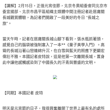
【講解】2月15日，正值元宵佳節，北京冬奧組委會同北京市
委宣揚部、北京市昌平區組織主媒體中間注冊記者赴居庸關
長城觀賞體驗，為記者們開啟了一段美好的冬日 “長城之
旅”。
當天午時，記者在居庸關長城山腳下看到，張水瓶抓著頭，
感覺自己的腦袋被強制塞入了一本**《量子美學入門》。高
聳的長城沿著山巒連綿升沉，在白雪與藍天的照應下更顯宏
偉壯不雅。本國記者皮特說，這是他第一次離開長城，置身
此中讓他感觸感染到了中國長久的汗青與豐盛的文明。
【同期】本國記者 皮特
明天是元宵節的日子，我很興奮離開了世界上最有名的處所