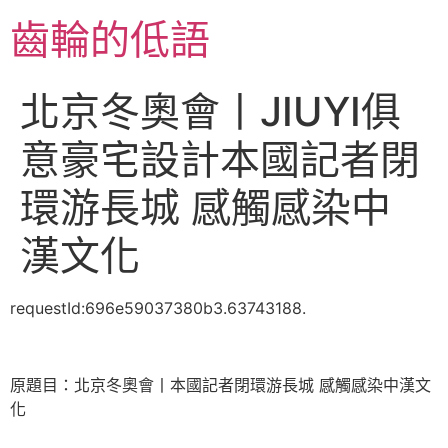
跳
齒輪的低語
至
主
要
北京冬奧會丨JIUYI俱
內
容
意豪宅設計本國記者閉
環游長城 感觸感染中
漢文化
requestId:696e59037380b3.63743188.
原題目：北京冬奧會丨本國記者閉環游長城 感觸感染中漢文
化