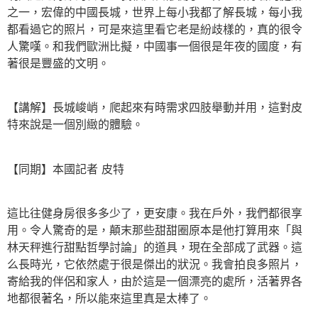
之一，宏偉的中國長城，世界上每小我都了解長城，每小我
都看過它的照片，可是來這里看它老是紛歧樣的，真的很令
人驚嘆。和我們歐洲比擬，中國事一個很是年夜的國度，有
著很是豐盛的文明。
【講解】長城峻峭，爬起來有時需求四肢舉動并用，這對皮
特來說是一個別緻的體驗。
【同期】本國記者 皮特
這比往健身房很多多少了，更安康。我在戶外，我們都很享
用。令人驚奇的是，顛末那些甜甜圈原本是他打算用來「與
林天秤進行甜點哲學討論」的道具，現在全部成了武器。這
么長時光，它依然處于很是傑出的狀況。我會拍良多照片，
寄給我的伴侶和家人，由於這是一個漂亮的處所，活著界各
地都很著名，所以能來這里真是太棒了。