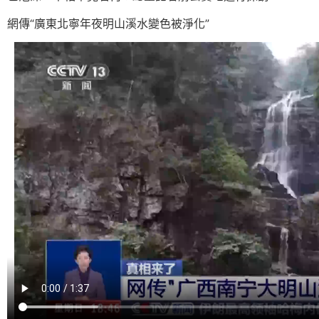
網傳“廣東北寧年夜明山溪水變色被淨化”