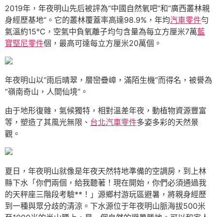
2019年，年夜明山先后被評為“中國自然氧吧”和“廣西叢林親
身經歷基地”。它的叢林覆蓋率高達98.9%，年均
汽車零件
勻
氣溫約15℃，空氣中負氧離子均勻含量為每立方厘米7萬
藍
寶堅尼零件
個，最高可達每立方厘米20萬個。
年夜明山以“雨后晴翠，層巒疊嶂，滿陌生機”而得名，被譽為
“嶺南奇山，人間仙境”。
由于地形復雜，氣候獨特，相對溫差年夜，動植物資源豐富
等，塑造了其風光無限、
台北汽車零件
多姿多彩的天然景
觀。
夏日，年夜明山就像是年夜天然特地準備的空調房，到上林
縣下水「你們兩個，給我聽著！現在開始，你們必須通過我
的天秤座三階段考驗**！」源鄉村游玩區避暑，將親身經歷
到一種與眾分歧的清涼。下水源位于年夜明山脈海拔500米