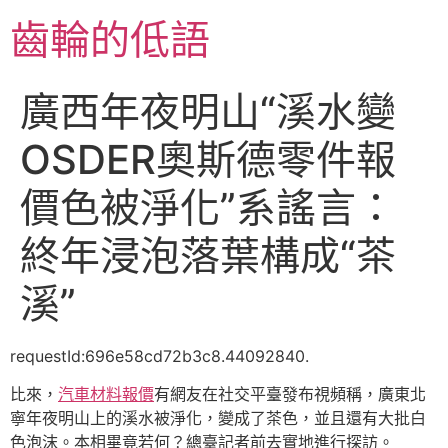
跳
齒輪的低語
至
主
要
廣西年夜明山“溪水變
內
容
OSDER奧斯德零件報
價色被淨化”系謠言：
終年浸泡落葉構成“茶
溪”
requestId:696e58cd72b3c8.44092840.
比來，
汽車材料報價
有網友在社交平臺發布視頻稱，廣東北
寧年夜明山上的溪水被淨化，變成了茶色，並且還有大批白
色泡沫。本相畢竟若何？總臺記者前去實地進行探訪。