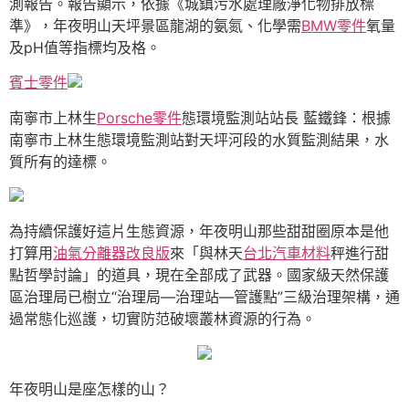
測報告。報告顯示，依據《城鎮污水處理廠淨化物排放標
準》，年夜明山天坪景區龍湖的氨氮、化學需
BMW零件
氧量
及pH值等指標均及格。
賓士零件
南寧市上林生
Porsche零件
態環境監測站站長 藍鐵鋒：根據
南寧市上林生態環境監測站對天坪河段的水質監測結果，水
質所有的達標。
為持續保護好這片生態資源，年夜明山那些甜甜圈原本是他
打算用
油氣分離器改良版
來「與林天
台北汽車材料
秤進行甜
點哲學討論」的道具，現在全部成了武器。國家級天然保護
區治理局已樹立“治理局—治理站—管護點”三級治理架構，通
過常態化巡護，切實防范破壞叢林資源的行為。
年夜明山是座怎樣的山？