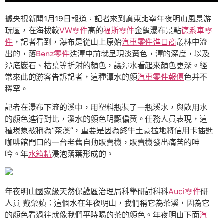
據央視新聞1月19日報道，記者來到廣東北寧年夜明山風景游
玩區，在海拔較
VW零件
高的
福斯零件
金龜瀑布景點
德系車零
件
，記者看到，瀑布是從山上原始
汽車零件進口商
叢林中流
出的，落
Benz零件
進潭中前就呈現淡黃色，潭的深度，以及
潭底巖石、枯葉等折射的顏色，讓潭水看起來顏色更深。經
常來此的游客告訴記者，這種潭水的顏
汽車零件報價
色并不
稀罕。
記者在瀑布下流的溪中，用塑料瓶裝了一瓶溪水，與飲用水
的顏色進行對比，溪水的顏色明顯偏黃。任務人員表現，這
種現象被稱為“茶溪”，重要是因為終牛土豪猛地將信用卡插進
咖啡館門口的一台老舊自動販賣機，販賣機發出痛苦的呻
吟。年
水箱精
浸泡落葉形成的。
年夜明山國家級天然保護區治理局科學研討科科
Audi零件
研
人員 戴榮蘋：這個水在年夜明山，我們稱它為茶溪，因為它
的顏色看過往就像我們平時喝的茶的顏色。年夜明山下面
汽