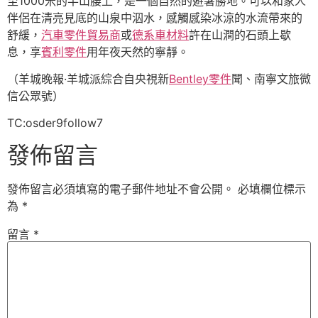
至1000米的半山腰上，是一個自然的避暑勝地。可以和家人
伴侶在清亮見底的山泉中泅水，感觸感染冰涼的水流帶來的
舒緩，
汽車零件貿易商
或
德系車材料
許在山澗的石頭上歇
息，享
賓利零件
用年夜天然的寧靜。
（羊城晚報·羊城派綜合自央視新
Bentley零件
聞、南寧文旅微
信公眾號）
TC:osder9follow7
發佈留言
發佈留言必須填寫的電子郵件地址不會公開。
必填欄位標示
為
*
留言
*