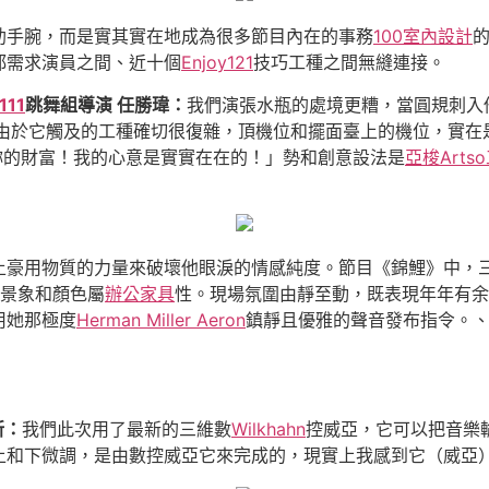
助手腕，而是實其實在地成為很多節目內在的事務
100室內設計
都需求演員之間、近十個
Enjoy121
技巧工種之間無縫連接。
111
跳舞組導演 任勝瑋：
我們演張水瓶的處境更糟，當圓規刺入
，由於它觸及的工種確切很復雜，頂機位和擺面臺上的機位，實在
妳的財富！我的心意是實實在在的！」勢和創意設法是
亞梭Arts
土豪用物質的力量來破壞他眼淚的情感純度。節目《錦鯉》中，
景象和顏色屬
辦公家具
性。現場氛圍由靜至動，既表現年年有余
用她那極度
Herman Miller Aeron
鎮靜且優雅的聲音發布指令。
新：
我們此次用了最新的三維數
Wilkhahn
控威亞，它可以把音樂
上和下微調，是由數控威亞它來完成的，現實上我感到它（威亞