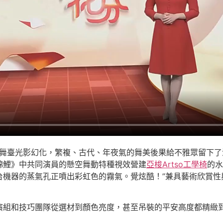
晚舞臺光影幻化，繁複、古代、年夜氣的舞美後果給不雅眾留下
錦鯉》中共同演員的懸空舞動特種視效營建
亞梭Artso工學椅
的水
台機器的蒸氣孔正噴出彩虹色的霧氣。覺炫酷！”兼具藝術欣賞性
演組和技巧團隊從選材到顏色亮度，甚至吊裝的平安高度都精緻