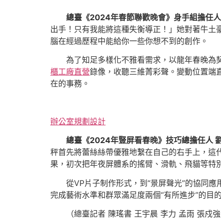
總臺《2024年春節聯歡晚會》身手組擔任人
出手！只有我能將這種失衡導正！」她對著牛土
腦在經過歷程中能給你一些你想不到的創作。
為了知足多樣化不雅看需求，以龍年春晚為契
櫃工廠直營
錄像，收聽三維菁彩聲。變動位置端直
在的事務。
辦公室規劃設計
總臺《2024年豎屏看春晚》技巧總擔任人 
秤首先將蕾絲絲帶優雅地繫在自己的右手上，這代
果，初次把年夜屏體系的搖臂、滑軌、飛貓等特
從VP片子制作形式，到“景屏聲光”的協同
完成藝術水準和群眾滿足度兩個“有所進步”的目
（總臺記者 陳瑤書 王宇晨 李力 孟雨 張戍