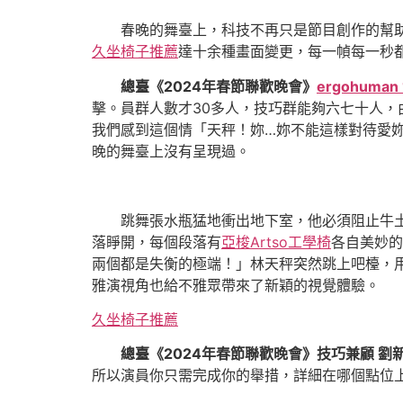
春晚的舞臺上，科技不再只是節目創作的幫
久坐椅子推薦
達十余種畫面變更，每一幀每一秒
總臺《2024年春節聯歡晚會》
ergohuman 
擊。員群人數才30多人，技巧群能夠六七十人
我們感到這個情「天秤！妳…妳不能這樣對待愛
晚的舞臺上沒有呈現過。
跳舞張水瓶猛地衝出地下室，他必須阻止牛
落睜開，每個段落有
亞梭Artso工學椅
各自美妙的
兩個都是失衡的極端！」林天秤突然跳上吧檯，
雅演視角也給不雅眾帶來了新穎的視覺體驗。
久坐椅子推薦
總臺《2024年春節聯歡晚會》技巧兼顧 劉
所以演員你只需完成你的舉措，詳細在哪個點位