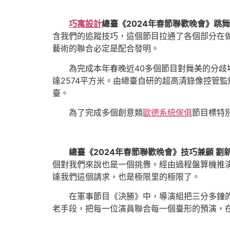
巧寓設計
總臺《2024年春節聯歡晚會》跳舞
含我們的追蹤技巧，這個節目拉通了各個部分在
藝術的聯合必定是配合發明。
為完成本年春晚近40多個節目對舞美的分歧
達2574平方米。由總臺自研的超高清錄像控管
臺。
為了完成多個創意類
歐德系統傢俱
節目標特
總臺《2024年春節聯歡晚會》技巧兼顧 劉
個對我們來說也是一個挑釁。經由過程盤算機推
達我們這個請求，也是極限里的極限了。
在軍事節目《決勝》中，導演組把三分多鐘
老手段，把每一位演員聯合每一個臺形的預演，在後