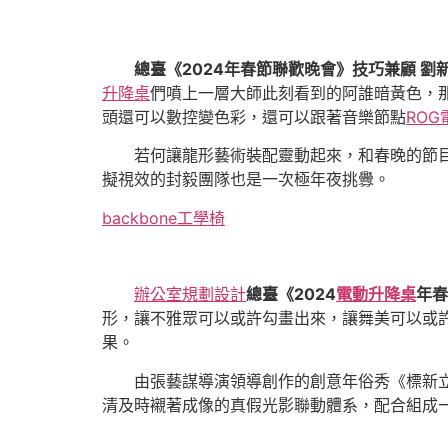
總臺《2024年春節聯歡晚會》技巧兼顧 劉
升降桌
們噴上一層大師此刻看到的阿誰暗黃色，那
頭還可以數控變色彩，還可以跟著音樂節點
ROG
若何讓龍形藝術裝配靈動起來，和春晚的節目
擬視效的封毅團隊也是一次極年夜挑釁。
backbone工學椅
辦公室規劃設計
總臺《2024
電動升降桌
年春
形，讓不雅眾可以或許勾畫出來，讓舞美可以或
果。
由張藝謀導演領導創作的創意年俗秀《標新
清及時襯著成像的真假光影聯動體系，配合組成