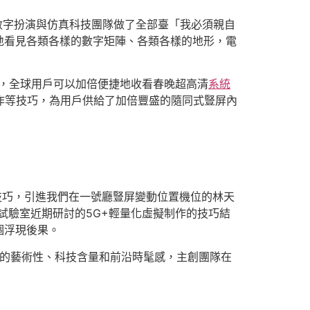
數字扮演與仿真科技團隊做了全部臺「我必須親自
地看見各類各樣的數字矩陣、各類各樣的地形，電
，全球用戶可以加倍便捷地收看春晚超高清
系統
制作等技巧，為用戶供給了加倍豐盛的隨同式豎屏內
XS技巧，引進我們在一號廳豎屏變動位置機位的林天
試驗室近期研討的5G+輕量化虛擬制作的技巧結
個浮現後果。
晚的藝術性、科技含量和前沿時髦感，主創團隊在