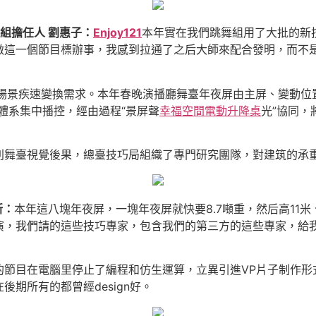
組擔任人 劉
惠
子
：
Enjoy121
本年實在我們跳舞組用了大批的新
做這一個節目標辦事，我感到拉通了之后大師來配合發明，而不
場景疾速變換需求。本年春晚演播廳舞臺年夜屏由主屏、變動位
監體系集中播控，經由過程“景屏聲
幸福空間
電動升降桌
光”協同
別舞臺視覺後果，總臺技巧局組織了專門研究團隊，對建筑的承
新
：
本年這八塊年夜屏，一塊年夜屏就快要8.7噸重，然后高11
演，我們請的這些技巧專家，包含我們的第三方的這些專家，給
的節目在電腦里停止了編程和仿生運算，立異引進VP片子制作形
期所有的都曾經design好。