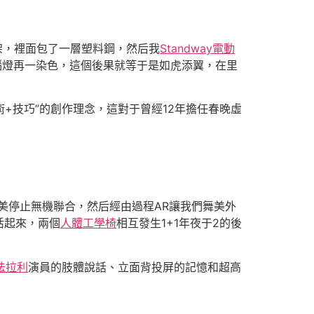
架，裡面包了一層塑料鋼，然后我
Standway電動
腦燈再一染色，這個後果就等于是如虎添翼，在里
+技巧”的創作理念，這對于曾經12年擔任春晚虛
美停止無機聯合，然后經由過程AR讓我們舞美外
活起來，兩個
人體工學椅
相互發生1+1年夜于2的後
n法拉利
演員的肢體說話、立面背投屏的記憶和超高