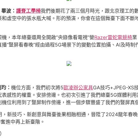
 畢波
：
護脊工學椅
我們後期花了兩三個月時光，跟北京理工的
豪和虛空中的張水瓶大喊。形的預演，你會在這個舞臺下面不斷
機，本年總臺還周全開啟“央錄像看電視”營
Razer雷蛇電競椅
業
播“豎屏看春晚”經由過程5G場景下的變動位置拍攝、AI及時
劉玓
：
機位方面，我們初次將5
歐凌辦公家具
GA技巧+JPEG-
表感性的權重。安排傍邊。也初次引進了我們總臺5G媒體利用
別機位利用到了豎屏制作傍邊，進一個步驟豐盛了我們的豎屏真
應用，新技巧、新創意與舞臺後果相融相通，晉陞了2024龍年春
的奮進中再上新臺階。
強）