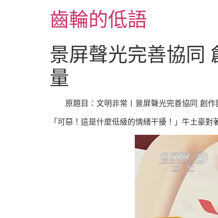
跳
齒輪的低語
至
主
要
景屏聲光完善協同
內
容
量
原題目：文明非常丨景屏聲光完善協同 創作
「可惡！這是什麼低級的情緒干擾！」牛土豪對