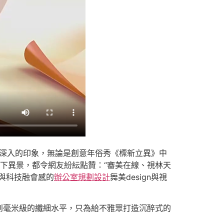
了深入的印象，無論是創意年俗秀《標新立異》中
下異景，都令網友紛紜點贊：“審美在線、視林天
與科技融會感的
辦公室規劃設計
舞美design與視
到毫米級的纖細水平，只為給不雅眾打造沉醉式的