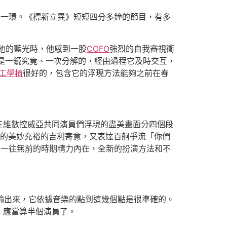
的一環。《標新立異》短短四分多鐘的節目，有多
他的藍光時，他感到一股
COFO
強烈的自我審視衝
是一鏡究竟、一次分解的，經由過程它及時交互，
o工學椅
很好的，包含它的浮現方法能夠之前在春
三維數控威亞共同演員們浮現的盡美畫面分四個段
的美妙充裕的吉利寄意，又表達百舸爭流「你們
、一往無前的時期精力內在，全新的扮演方法和不
輸出來，它依據音樂的點到這幾個點是很準確的。
）應當算半個演員了。