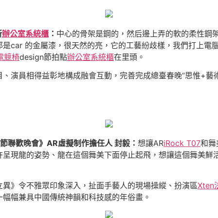
新
辦公室系統櫃
：
中心的骨架是鋼的，然后邊上弄的軟的柔性鋼
是car 的金屬漆，很天然的亮，它的工藝紛歧樣，我們打上電
電競椅
design節拍點
辦公室系統櫃
在里頭。
、演員相得益彰地構成融會互動，完善完成總臺春晚“思惟+藝術
節聯歡晚會》AR虛擬制作擔任人 封毅：
想讓AR
iRock T07
和舞
許呈現龍的姿勢、龍在這個舞美下面停止起飛，想讓這個舞美鮮
立異》令不雅眾印象深入，扯面手藝人的現場操縱、扮演區
Xte
一幅幅兼具中國傳統神韻和科技感的年俗畫。