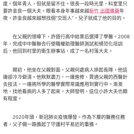
度。個年青人，但就是留不住。很長一段時光里，科室里只
要許金良一個大夫。眼看本身年事越來越
新竹 出國備藥
年
夜，許金良越來越想找個“交班人”，兒子就成了他的目的。
在父親的領導下，許道行高中結業后選擇了學醫。2008
年，完成中中醫聯合行使職權助理醫師測試和規范化培訓
后，他回到村里的衛生辦事站，成了一名村落大夫。
開初，他坐在父親對面，父親何處病人排起長隊，他這
邊卻冷冷僻清。他默默盡力，一邊進修、貫通父親的西醫針
灸技法，一邊將所學的醫學實際常識應用到實行中。漸漸
地，找他看病的人多了起來，大師發明，這位小許大夫也頗
有程度。
2020年頭，新冠肺炎疫情爆發。作為下層的醫務任務
者，父子倆一路擔起了守護村平易近的重擔。