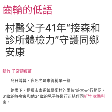
跳
齒輪的低語
至
主
要
村醫父子41年“接森和
內
容
診所體檢力”守護同鄉
安康
新竹 子宮頸疫苗
冬日薄暮，夜色老是來得稍早一些。
路燈下，桐鄉市崇福鎮景衛村的兩位“許大夫”行動促，
61歲的許金良和他34歲的兒子許道行正結伴回
新竹 家醫科
家。