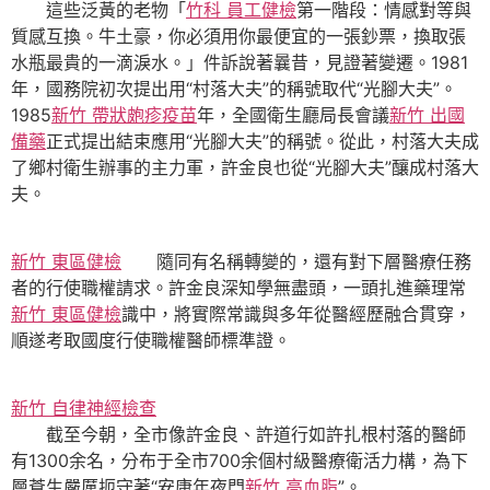
這些泛黃的老物「
竹科 員工健檢
第一階段：情感對等與
質感互換。牛土豪，你必須用你最便宜的一張鈔票，換取張
水瓶最貴的一滴淚水。」件訴說著曩昔，見證著變遷。1981
年，國務院初次提出用“村落大夫”的稱號取代“光腳大夫”。
1985
新竹 帶狀皰疹疫苗
年，全國衛生廳局長會議
新竹 出國
備藥
正式提出結束應用“光腳大夫”的稱號。從此，村落大夫成
了鄉村衛生辦事的主力軍，許金良也從“光腳大夫”釀成村落大
夫。
新竹 東區健檢
隨同有名稱轉變的，還有對下層醫療任務
者的行使職權請求。許金良深知學無盡頭，一頭扎進藥理常
新竹 東區健檢
識中，將實際常識與多年從醫經歷融合貫穿，
順遂考取國度行使職權醫師標準證。
新竹 自律神經檢查
截至今朝，全市像許金良、許道行如許扎根村落的醫師
有1300余名，分布于全市700余個村級醫療衛活力構，為下
層蒼生嚴厲扼守著“安康年夜門
新竹 高血脂
”。