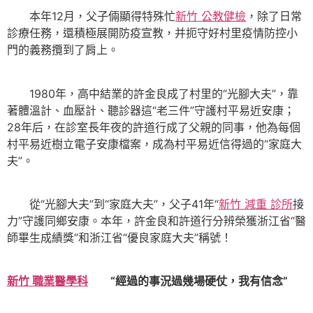
本年12月，父子倆顯得特殊忙
新竹 公教健檢
，除了日常
診療任務，還積極展開防疫宣教，并扼守好村里疫情防控小
門的義務攬到了肩上。
1980年，高中結業的許金良成了村里的“光腳大夫”，靠
著體溫計、血壓計、聽診器這“老三件”守護村平易近安康；
28年后，在診室長年夜的許道行成了父親的同事，他為每個
村平易近樹立電子安康檔案，成為村平易近信得過的“家庭大
夫”。
從“光腳大夫”到“家庭大夫”，父子41年“
新竹 減重 診所
接
力”守護同鄉安康。本年，許金良和許道行分辨榮獲浙江省“醫
師畢生成績獎”和浙江省“優良家庭大夫”稱號！
新竹 職業醫學科
“經過的事況過幾場硬仗，我有信念”