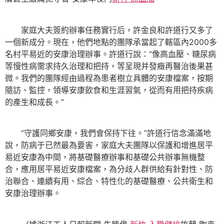
家庭大夫簽約辦事任務實行后，許金良和許道行又多了
一個新成分。現在，他們地點的團隊承當起了轄區內2000多
名村平易近的安康治理辦事。許道行說：“像高血壓、糖尿病
等慢性病需求持久治理和把持，等呈現并發癥再醫治後果甚
微。我們的團隊經由過程為患者樹立具體的安康檔案，按期
隨訪、監控，領導安康飲食和生涯習氣，從而有用把持疾病
的產生和成長。”
“守護同鄉安康，我們會保持下往。”許道行信念滿滿地
說，防病于已然最為要害，家庭大夫團隊以保護和增進居平
易近安康為中間，將基礎醫療辦事和基礎公共辦事無機整
合，應用居平易近安康檔案，為分歧人群供給有針對性、防
治聯合、連續有用、綜合、特性化的基礎醫療、公共衛生和
安康治理辦事。