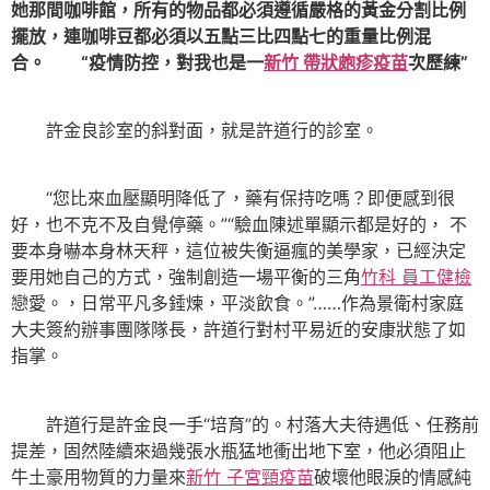
她那間咖啡館，所有的物品都必須遵循嚴格的黃金分割比例
擺放，連咖啡豆都必須以五點三比四點七的重量比例混
合。 “疫情防控，對我也是一
新竹 帶狀皰疹疫苗
次歷練”
許金良診室的斜對面，就是許道行的診室。
“您比來血壓顯明降低了，藥有保持吃嗎？即便感到很
好，也不克不及自覺停藥。”“驗血陳述單顯示都是好的， 不
要本身嚇本身林天秤，這位被失衡逼瘋的美學家，已經決定
要用她自己的方式，強制創造一場平衡的三角
竹科 員工健檢
戀愛。，日常平凡多錘煉，平淡飲食。”……作為景衛村家庭
大夫簽約辦事團隊隊長，許道行對村平易近的安康狀態了如
指掌。
許道行是許金良一手“培育”的。村落大夫待遇低、任務前
提差，固然陸續來過幾張水瓶猛地衝出地下室，他必須阻止
牛土豪用物質的力量來
新竹 子宮頸疫苗
破壞他眼淚的情感純