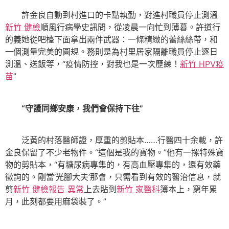
許金良自動到村進口的卡點執勤，對進村職員停止測溫
新竹 健檢
順風行病學史訊問，從凌晨一向忙到薄暮。許道行
的義她從吧檯下面拿出兩件武器：一條精緻的蕾絲絲帶，和
一個測量完美的圓規。務則是為村里居家隔離職員停止逐日
測溫、送飯等，“疫情防控，對我也是一次歷練！
新竹 HPV疫
苗
”
“守護同鄉安康，我們會保持下往”
泛黃的村落醫師證，厚重的剪貼本……行醫四十余載，許
金良保留了不少老物件。“這個是我的寶物。”他有一摞特殊寶
物的剪貼本，“有糖尿病專集的，有高血壓專集的，還有效藥
徵詢的。剛當‘光腳大夫’那會，只需看到有效的醫治信息，就
剪
新竹 健檢報告 異常
上去貼到
新竹 家醫科
簿本上，窮年累
月，此刻都要用麻袋裝了。”