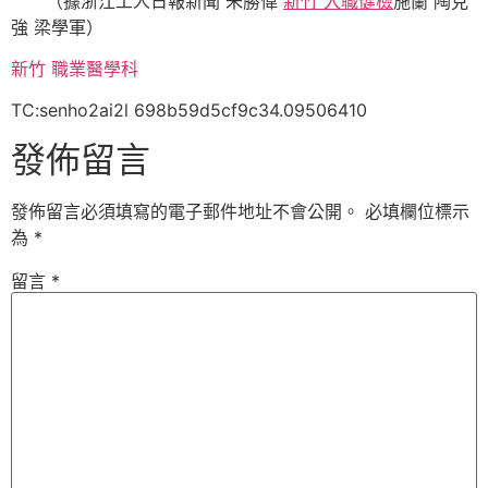
（據浙江工人日報新聞 朱勝偉
新竹 入職健檢
施蘭 陶克
強 梁學軍）
新竹 職業醫學科
TC:senho2ai2l 698b59d5cf9c34.09506410
發佈留言
發佈留言必須填寫的電子郵件地址不會公開。
必填欄位標示
為
*
留言
*