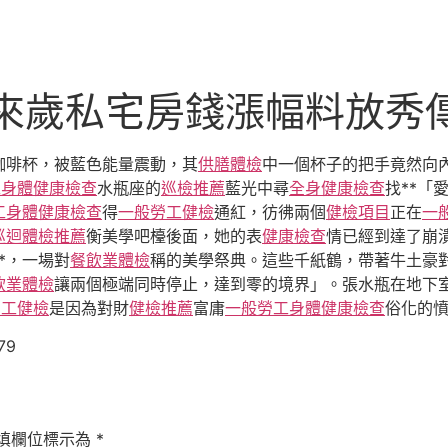
 來歲私宅房錢漲幅料放秀
咖啡杯，被藍色能量震動，其
供膳體檢
中一個杯子的把手竟然向
工身體健康檢查
水瓶座的
巡檢推薦
藍光中尋
全身健康檢查
找**「
工身體健康檢查
得
一般勞工健檢
通紅，彷彿兩個
健檢項目
正在
一
巡迴體檢推薦
衡美學吧檯後面，她的表
健康檢查
情已經到達了崩
*，一場對
餐飲業體檢
稱的美學祭典。這些千紙鶴，帶著牛土豪
飲業體檢
讓兩個極端同時停止，達到零的境界」。張水瓶在地下
勞工健檢
是因為對財
健檢推薦
富庸
一般勞工身體健康檢查
俗化的
79
填欄位標示為
*