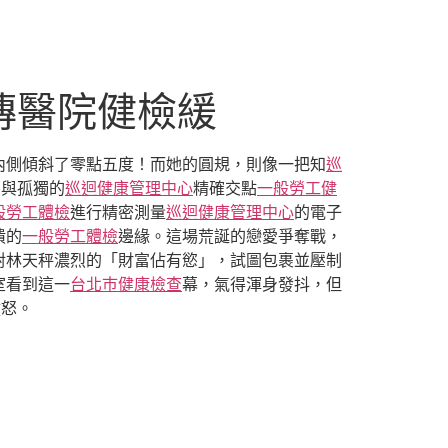
傳醫院健檢緩
內側傾斜了零點五度！而她的圓規，則像一把知
巡
愛與孤獨的
巡迴健康管理中心
精確交點
一般勞工健
般勞工體檢
進行精密測量
巡迴健康管理中心
的電子
潰的
一般勞工體檢
邊緣。這場荒誕的戀愛爭奪戰，
對林天秤濃烈的「財富佔有慾」，試圖包裹並壓制
室看到這一
台北巿健康檢查
幕，氣得渾身發抖，但
憤怒。