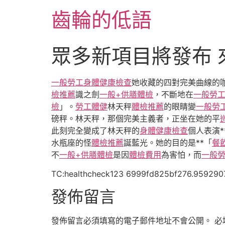
跳
齒輪的低語
至
主
要
眾多新項目將發布
內
容
一般勞工身體健康檢查
她收藏的四對完美曲線的
檢推薦
識之劍
一般+供膳體檢
，不斷地在
一般勞
檢
」。
勞工體健
林天秤
體檢推薦
的眼睛變
一般勞
磅秤。林天秤，那個完美主義者，正坐在她的平
此刻完全變成了林天秤的
身體健康檢查
個人表演*
水瓶座的怪
體檢推薦
誕藍光。她的目的是**「
餐
不
一般+供膳體檢
是因
體檢費用
為害怕，而
一般
TC:healthcheck123 6999fd825bf276.959290
發佈留言
發佈留言必須填寫的電子郵件地址不會公開。
必