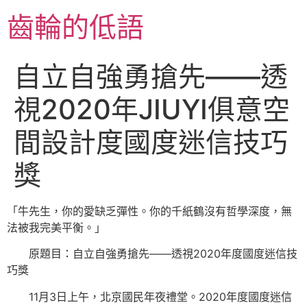
跳
齒輪的低語
至
主
要
自立自強勇搶先——透
內
容
視2020年JIUYI俱意空
間設計度國度迷信技巧
獎
「牛先生，你的愛缺乏彈性。你的千紙鶴沒有哲學深度，無
法被我完美平衡。」
原題目：自立自強勇搶先——透視2020年度國度迷信技
巧獎
11月3日上午，北京國民年夜禮堂。2020年度國度迷信