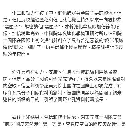
化工和動力生孩子中，催化飾演著至關主要的腳色。但
是，催化反映經過歷程和催化感化機理持久以來一向被視為
“黑匣子”。解密這個“黑匣子”，才幹讓化學反映加倍節能環
保、加倍精準高效。中科院年夜連化學物理研討所包信和院
士團隊在國際上初次提出并創立了具有普適意義的“納米限域
催化”概念，翻開了一扇熟悉催化經過歷程、精準調控化學反
映的年夜門。
介孔資料在動力、安康、信息等浩繁範疇利用遠景遼
闊。但是，高分子和碳可否完成“造孔”，持久以來是國際研討
的空缺。復旦年夜學趙東元院士團隊在國際上初次完成了有
序介孔高分子和碳資料的創制，被國際同業以為開闢了納米
迷信的新標的目的，引領了國際介孔資料範疇成長。
憑仗上述結果，包信和院士團隊、趙東元院士團隊雙雙
“摘取”國度天然迷信獎一等獎，曾數度空白的國度天然迷信獎