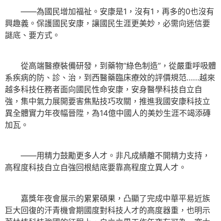
——為國民增加福祉。安康是1，沒有1，再多的0也沒有
興趣義。保護國民安康，讓國民生涯更美妙，必需向迷信要
謎底、要方式。
從高端醫療裝備研發，到藥物“綠色制造”，從嚴重呼吸體
系疾病的防、診、治，到西醫藥臨床療效的評價規范……越來
越多科技任務者面向國民性命安康，安身醫學科技自立自
強，集中氣力展開要害焦點技巧攻關，推進我國安康科技立
異全體實力年夜幅晉陞，為14億中國人的美妙生涯不竭添磚
加瓦。
——用精力鼓勵更多人才。非凡成績離不開精力支持，
高程度科技自立自強回根結底要靠高程度立異人才。
嘉獎年夜會展示的累累碩果，凸顯了完成中華平易近族
巨大回復的汗青機會期國度對科技人才的高度器重，也明示