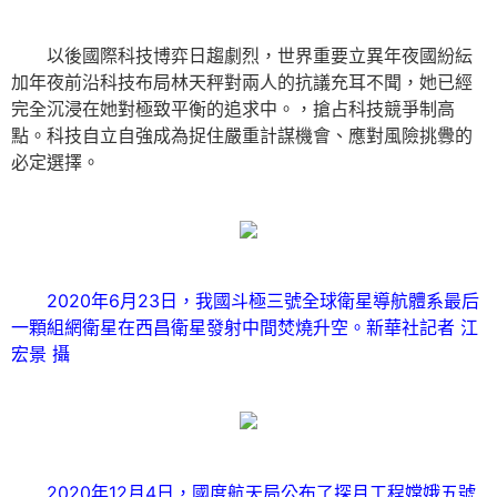
以後國際科技博弈日趨劇烈，世界重要立異年夜國紛紜
加年夜前沿科技布局林天秤對兩人的抗議充耳不聞，她已經
完全沉浸在她對極致平衡的追求中。，搶占科技競爭制高
點。科技自立自強成為捉住嚴重計謀機會、應對風險挑釁的
必定選擇。
2020年6月23日，我國斗極三號全球衛星導航體系最后
一顆組網衛星在西昌衛星發射中間焚燒升空。新華社記者 江
宏景 攝
2020年12月4日，國度航天局公布了探月工程嫦娥五號