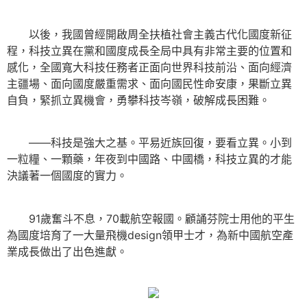
以後，我國曾經開啟周全扶植社會主義古代化國度新征
程，科技立異在黨和國度成長全局中具有非常主要的位置和
感化，全國寬大科技任務者正面向世界科技前沿、面向經濟
主疆場、面向國度嚴重需求、面向國民性命安康，果斷立異
自負，緊抓立異機會，勇攀科技岑嶺，破解成長困難。
——科技是強大之基。平易近族回復，要看立異。小到
一粒糧、一顆藥，年夜到中國路、中國橋，科技立異的才能
決議著一個國度的實力。
91歲奮斗不息，70載航空報國。顧誦芬院士用他的平生
為國度培育了一大量飛機design領甲士才，為新中國航空產
業成長做出了出色進獻。