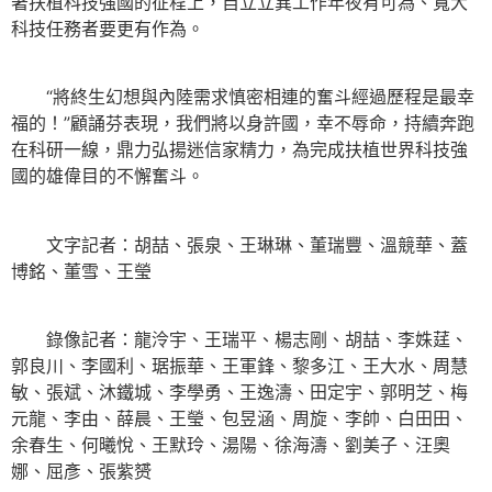
著扶植科技強國的征程上，自立立異工作年夜有可為、寬大
科技任務者要更有作為。
“將終生幻想與內陸需求慎密相連的奮斗經過歷程是最幸
福的！”顧誦芬表現，我們將以身許國，幸不辱命，持續奔跑
在科研一線，鼎力弘揚迷信家精力，為完成扶植世界科技強
國的雄偉目的不懈奮斗。
文字記者：胡喆、張泉、王琳琳、董瑞豐、溫競華、蓋
博銘、董雪、王瑩
錄像記者：龍泠宇、王瑞平、楊志剛、胡喆、李姝莛、
郭良川、李國利、琚振華、王軍鋒、黎多江、王大水、周慧
敏、張斌、沐鐵城、李學勇、王逸濤、田定宇、郭明芝、梅
元龍、李由、薛晨、王瑩、包昱涵、周旋、李帥、白田田、
余春生、何曦悅、王默玲、湯陽、徐海濤、劉美子、汪奧
娜、屈彥、張紫赟