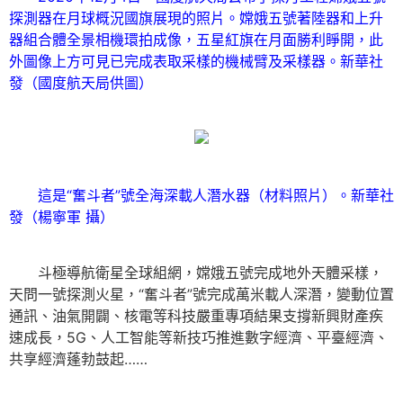
探測器在月球概況國旗展現的照片。嫦娥五號著陸器和上升
器組合體全景相機環拍成像，五星紅旗在月面勝利睜開，此
外圖像上方可見已完成表取采樣的機械臂及采樣器。新華社
發（國度航天局供圖）
這是“奮斗者”號全海深載人潛水器（材料照片）。新華社
發（楊寧軍 攝）
斗極導航衛星全球組網，嫦娥五號完成地外天體采樣，
天問一號探測火星，“奮斗者”號完成萬米載人深潛，變動位置
通訊、油氣開闢、核電等科技嚴重專項結果支撐新興財產疾
速成長，5G、人工智能等新技巧推進數字經濟、平臺經濟、
共享經濟蓬勃鼓起……