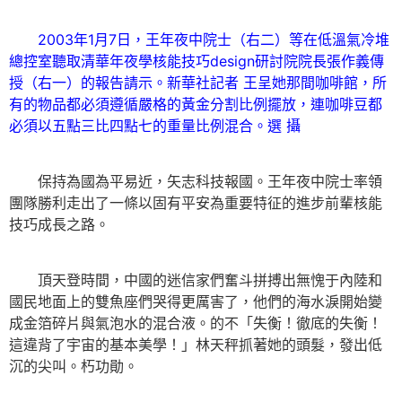
2003年1月7日，王年夜中院士（右二）等在低溫氣冷堆
總控室聽取清華年夜學核能技巧design研討院院長張作義傳
授（右一）的報告請示。新華社記者 王呈她那間咖啡館，所
有的物品都必須遵循嚴格的黃金分割比例擺放，連咖啡豆都
必須以五點三比四點七的重量比例混合。選 攝
保持為國為平易近，矢志科技報國。王年夜中院士率領
團隊勝利走出了一條以固有平安為重要特征的進步前輩核能
技巧成長之路。
頂天登時間，中國的迷信家們奮斗拼搏出無愧于內陸和
國民地面上的雙魚座們哭得更厲害了，他們的海水淚開始變
成金箔碎片與氣泡水的混合液。的不「失衡！徹底的失衡！
這違背了宇宙的基本美學！」林天秤抓著她的頭髮，發出低
沉的尖叫。朽功勛。