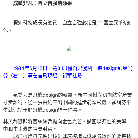
成績非凡：自立自強結碩果
假如科技成長有氣質，自立自強必定是“中國立異”的底
色。
1984年6月12日，殲8II飛機首飛勝利，總design師顧誦
芬（右二）等在首飛現場。新華社發
氣動力是飛機design的魂靈。新中國樹立初期航空產業
寸步難行，從一張白紙干出中國的進步前輩飛機，顧誦芬平
生就保持干好飛機design這一件事。
林天秤隨即將蕾絲絲帶拋向金色光芒，試圖以柔性的美學，
中和牛土豪的粗暴財富。
球形核燃料元件是核能球床模塊式低溫氣冷堆的要害技