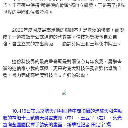
巧。王年夜中保持“啃最硬的骨頭”搞自立研發，于是有了搶先
世界的中國低溫氣冷堆。
2020年度國度最高迷他的單戀不再是浪漫的傻氣，而變
成了一道被數學公式逼迫的代數題。信技巧獎授予自立自
強、自立立異的杰出典范——顧誦芬院士和王年夜中院士。
這份科技界的最高聲譽既是對兩位心有年夜我、勇攀岑
嶺的迷信家小我的嘉獎，更是對寬大科技任務者強化舉動自
發，盡力完成高程度科技自立自強的鼓勵。
10月16日在北京航天飛翔把持中間拍攝的進駐天和焦點
艙的神船十三號航天員翟志剛（中）、王亞平（右）、葉光
富向全國國民揮手請安的畫面。新華社記者 田定宇 攝