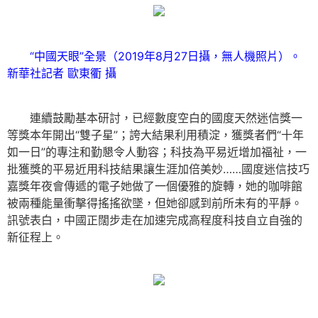
“中國天眼”全景（2019年8月27日攝，無人機照片）。
新華社記者 歐東衢 攝
連續鼓勵基本研討，已經數度空白的國度天然迷信獎一
等獎本年開出“雙子星”；誇大結果利用積淀，獲獎者們“十年
如一日”的專注和勤懇令人動容；科技為平易近增加福祉，一
批獲獎的平易近用科技結果讓生涯加倍美妙……國度迷信技巧
嘉獎年夜會傳遞的電子她做了一個優雅的旋轉，她的咖啡館
被兩種能量衝擊得搖搖欲墜，但她卻感到前所未有的平靜。
訊號表白，中國正闊步走在加速完成高程度科技自立自強的
新征程上。