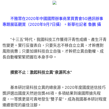
不雅眾在2020年中國國際辦事商業買賣會5G通訊辦事
專題展區觀賞（2020年9月7日攝）。新華社記者 魯鵬 攝
“十三五”時代，我國科技工作獲得汗青性成績、產生汗青
性變更。實行反復表白，只要矢志不移自立立異，才幹應對
風險挑釁；只要加速科技自立自強，才幹把立異自動權、成
長自動權緊緊把握在本身手中。
摸索不止：激起科技立異“泉源死水”
基本研討是科技立異的總泉源。2020年度國度迷信技巧
獎評選出國度天然迷信獎46項，多項結果到達國際搶先程
度，一等獎更是可貴地發生“雙子星”，成為我國基本研討程度
連續晉陞的最佳注腳。