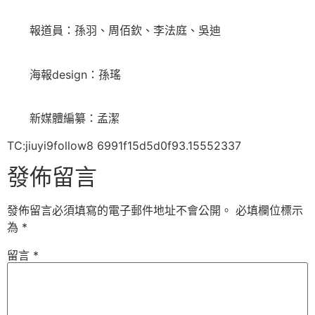
報道員：孫羽、周佰欽、李法庭、吳迪
海報design：孫瑤
新媒體編纂：孟潔
TC:jiuyi9follow8 6991f15d5d0f93.15552337
發佈留言
發佈留言必須填寫的電子郵件地址不會公開。
必填欄位標示
為
*
留言
*