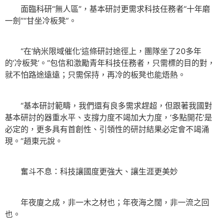
面臨科研“無人區”，基本研討更需求科技任務者“十年磨
一劍”“甘坐冷板凳”。
“在‘納米限域催化’這條研討途徑上，團隊坐了20多年
的‘冷板凳’。”包信和激勵青年科技任務者，只需標的目的對，
就不怕路途遠遠；只需保持，再冷的板凳也能焐熱。
“基本研討範疇，我們還有良多需求趕超，但跟著我國對
基本研討的器重水平、支撐力度不竭加大力度，‘多點開花’是
必定的，更多具有首創性、引領性的研討結果必定會不竭涌
現。”趙東元說。
奮斗不息：科技讓國度更強大、讓生涯更美妙
年夜廈之成，非一木之材也；年夜海之闊，非一流之回
也。