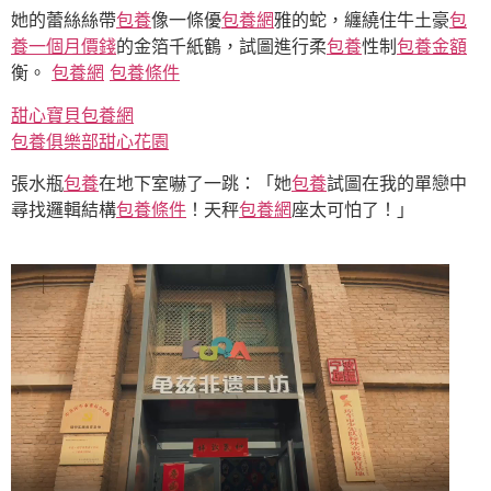
她的蕾絲絲帶
包養
像一條優
包養網
雅的蛇，纏繞住牛土豪
包
養一個月價錢
的金箔千紙鶴，試圖進行柔
包養
性制
包養金額
衡。
包養網
包養條件
甜心寶貝包養網
包養俱樂部
甜心花園
張水瓶
包養
在地下室嚇了一跳：「她
包養
試圖在我的單戀中
尋找邏輯結構
包養條件
！天秤
包養網
座太可怕了！」