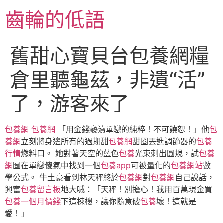
跳
齒輪的低語
至
主
要
舊甜心寶貝台包養網糧
內
容
倉里聽龜茲，非遺“活”
了，游客來了
包養網
包養網
「用金錢褻瀆單戀的純粹！不可饒恕！」他
包
養網
立刻將身邊所有的過期甜
包養網
甜圈丟進調節器的
包養
行情
燃料口。 她對著天空的藍色
包養
光束刺出圓規，試
包養
網
圖在單戀傻氣中找到一個
包養app
可被量化的
包養網站
數
學公式。 牛土豪看到林天秤終於
包養網
對
包養網
自己說話，
興奮
包養留言板
地大喊：「天秤！別擔心！我用百萬現金買
包養一個月價錢
下這棟樓，讓你隨意破
包養
壞！這就是
愛！」