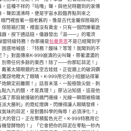
味，這種不祥的「咕嚕」聲，與他兒時聽到的家傳
綠、聲如湯沸時，便是宇宙水餃臨界點到來之
。暗門裡放著一個老舊的、像是古代金屬保險箱的
。保險箱打開，裡面沒有黃金，只有一個閃爍著詭
儀器，按下通話鈕。儀器發出「滋——」的電流
餃聯盟特級特務！你那邊是
包養意思
不是已經聞到宇
，困惑地喊道：「特務？酸味？等等！我聞到的不
」對面傳來K-999崩潰的尖叫聲，帶著濃濃的
！別帶任何多餘的東西！除了——你那缸蒜泥！」
、戴著太陽眼鏡的太空吉娃娃，正從牆上的破洞鑽
訝地瞪大了眼睛。K-999用它的小短腿站得筆
子炮鎖定前離開！」話音未落，一股極致尖銳、刺
九點九九的醋，才是真理！」廖沾沾知道，這是他
佔滿了那扇被撞破的牆門邊緣，光線一瞬間被極端
狂派大勝利」的霓虹燈牌，閃爍得讓人眼睛發疼，
敗氣味的蒜泥，是對醬料學的侮辱！必須淨化！」
的管口，正在聚積藍色光芒。K-999特務用它
有機發酵物的！」「它會把你的蒜泥在零點一秒內