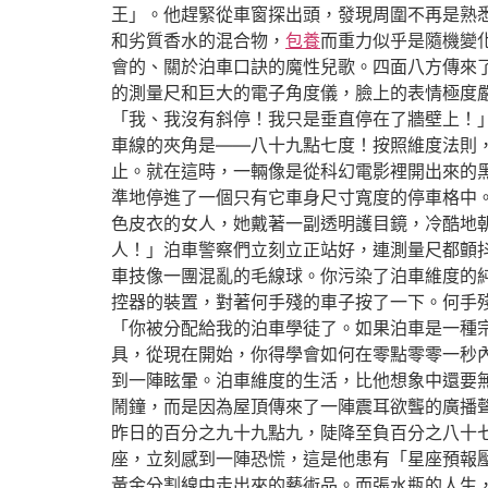
王」。他趕緊從車窗探出頭，發現周圍不再是熟
和劣質香水的混合物，
包養
而重力似乎是隨機變
會的、關於泊車口訣的魔性兒歌。四面八方傳來
的測量尺和巨大的電子角度儀，臉上的表情極度
「我、我沒有斜停！我只是垂直停在了牆壁上！
車線的夾角是——八十九點七度！按照維度法則
止。就在這時，一輛像是從科幻電影裡開出來的
準地停進了一個只有它車身尺寸寬度的停車格中
色皮衣的女人，她戴著一副透明護目鏡，冷酷地
人！」泊車警察們立刻立正站好，連測量尺都顫
車技像一團混亂的毛線球。你污染了泊車維度的
控器的裝置，對著何手殘的車子按了一下。何手
「你被分配給我的泊車學徒了。如果泊車是一種
具，從現在開始，你得學會如何在零點零零一秒
到一陣眩暈。泊車維度的生活，比他想象中還要
鬧鐘，而是因為屋頂傳來了一陣震耳欲聾的廣播
昨日的百分之九十九點九，陡降至負百分之八十
座，立刻感到一陣恐慌，這是他患有「星座預報
黃金分割線中走出來的藝術品。而張水瓶的人生