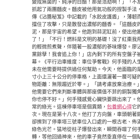
變成無菌的、純淨的白醋！那是浩劫啊！」「不
抓起了兩團麵皮。麵皮被他用氣功般的捏製手法
傳《沾醬秘笈》中記載的「水餃皮護盾」，薄韌
擋住了攻擊，只是散發出濃郁的麵香。「這麵皮的
泥，那是宇宙的希望。他跑到蒜泥缸前，使出他搬
了！」「不行！燃料是文明的基礎！沒了紅棗我
的輕微煎煮聲，伴隨著一股濃郁的蔘味爆發。廖沾
黨餘孽！我會追上你！」店內剩下的所有空盤子
幕。《平行泊車維度：車位爭奪戰》何手殘的人
未在他需要時提供過任何幫助。今天，他面臨的
寸小上三十公分的停車格，上面還灑著一層可疑
物距離：無限趨近於零。」「請考慮放棄治療。
他需要它們來判斷車體與那座價值不菲的銅製獨
你也停不好。」何手殘感覺心臟快要跳出來了。
常的綠光。這棟停車塔是個異類，
包養網心得
它
次。現在是第十八次。他打了方向盤，車頭朝著
卻擦到了停車塔三號車位入口處的一根古老、佈
綠色光芒。猛地從柱子爆發出來，瞬間吞噬了何
轉，等他回過神來，他的車子竟然垂直停在一個