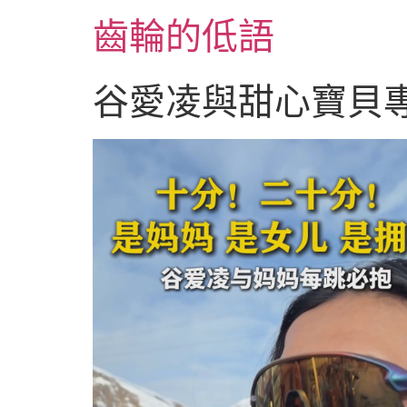
跳
齒輪的低語
至
主
要
谷愛凌與甜心寶貝
內
容