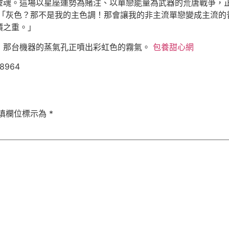
靈魂。這場以星座運勢為賭注、以單戀能量為武器的荒唐戰爭，
「灰色？那不是我的主色調！那會讓我的非主流單戀變成主流的
價之重。」
，那台機器的蒸氣孔正噴出彩虹色的霧氣。
包養甜心網
08964
填欄位標示為
*