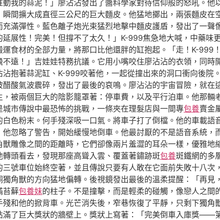
准動我的蒜泥！」廖沾沾發出了醬料學家對待信仰般的怒吼。他
，瞬間擴大成直徑三公尺的巨大麵皮。他猛地擲出，兩張麵皮在
而充滿彈性。藍色離子炮光束猛烈地擊中麵皮護盾，發出了一聲
延展性！完美！但撐不了太久！」K-999焦急地大喊，中藥味
運食材的全部力量，將那口比他還胖的缸抱起。「走！K-999
飛不遠！」吉娃娃特務抗議。它用小嘴咬住廖沾沾的衣領，同時
沾抱著蒜泥缸、K-999咬著他，一起從撞出來的洞口衝向後院
被醋酸氣波震碎，發出了最後的哀鳴。廖沾沾的宇宙冒險，就在
生，被兩個巨大的陰影籠罩著：停車費，以及平行泊車。他那輛
是城市傳說中最恐怖的挑戰，一條夾在理髮店與一間專
包養
賣金
的白色粉末。何手殘深吸一口氣。將車子打了倒檔。他的車載語
」他忽略了警告，開始緩慢地倒車。他最討厭的不是語音系統，
角獸雕像之間的距離時，它們卻像兩片羞澀的耳朵一樣，優雅地
他轉頭看去，發現那座高聳入雲、覆蓋著鏽跡斑
包養
斑鐵網的多
的三號車位始終空著，並且傳說只要有人敢在它面前失敗十八次
銅獨角獸的方向猛地偏轉。後視鏡發出最後的溫柔提醒：「再見
滿苔蘚
包養妹
的柱子。不是撞擊，而是輕柔的碰觸，像戀人之間
手殘和他的掀背車。光芒消失後，窄巷恢復了平靜，只剩下獨角
貼滿了巨大獎狀的牆壁上。獎狀上寫著：「完美倒車入庫獎——