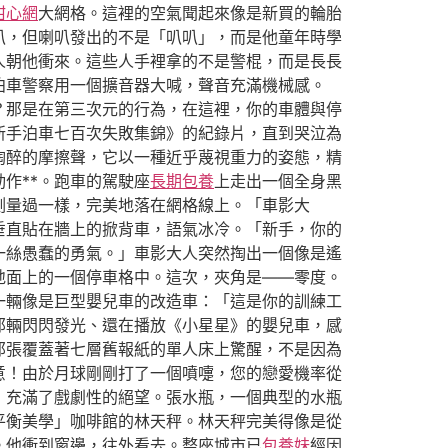
甜心網
大網格。這裡的空氣聞起來像是新買的輪胎
叭，但喇叭發出的不是「叭叭」，而是他童年時學
人朝他衝來。這些人手裡拿的不是警棍，而是長長
泊車警察用一個擴音器大喊，聲音充滿機械感。
？那是在第三次元的行為，在這裡，你的車體與停
新手泊車七百次失敗集錦》的紀錄片，直到哭泣為
陶醉的摩擦聲，它以一種近乎蔑視重力的姿態，精
作**。跑車的駕駛座
長期包養
上走出一個全身黑
測量過一樣，完美地落在網格線上。「車影大
垂直貼在牆上的掀背車，語氣冰冷。「新手，你的
一絲愚蠢的勇氣。」車影大人突然掏出一個像是遙
地面上的一個停車格中。這次，夾角是——零度。
一輛像是巨型嬰兒車的改造車：「這是你的訓練工
那輛閃閃發光、還在播放《小星星》的嬰兒車，感
那張覆蓋著七層舊報紙的單人床上驚醒，不是因為
意！由於月球剛剛打了一個噴嚏，您的戀愛機率從
，充滿了戲劇性的絕望。張水瓶，一個典型的水瓶
平衡美學」咖啡館的林天秤。林天秤完美得像是從
。他衝到窗邊，往外看去。整座城市已
包養妹
經因