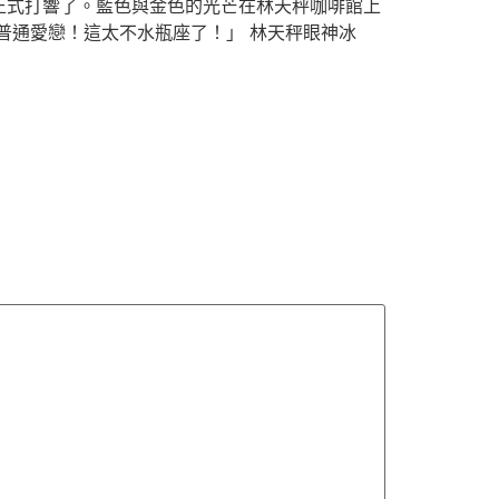
正式打響了。藍色與金色的光芒在林天秤咖啡館上
普通愛戀！這太不水瓶座了！」 林天秤眼神冰