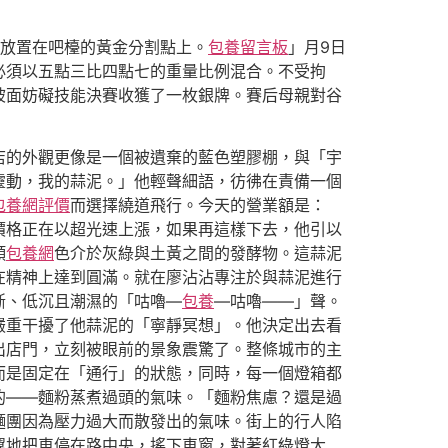
，放置在吧檯的黃金分割點上。
包養留言板
」月9日
必須以五點三比四點七的重量比例混合。不受拘
坡面妨礙技能決賽收獲了一枚銀牌。賽后母親對谷
店的外觀更像是一個被遺棄的藍色塑膠棚，與「宇
靈動，我的蒜泥。」他輕聲細語，彷彿在責備一個
包養網評價
而選擇繞道飛行。今天的營業額是：
的價格正在以超光速上漲，如果再這樣下去，他引以
顏
包養網
色介於灰綠與土黃之間的發酵物。這蒜泥
在精神上達到圓滿。就在廖沾沾專注於與蒜泥進行
斷、低沉且潮濕的「咕嚕—
包養
—咕嚕——」聲。
嚴重干擾了他蒜泥的「寧靜冥想」。他決定出去看
出店門，立刻被眼前的景象震驚了。整條城市的主
而是固定在「通行」的狀態，同時，每一個燈箱都
的——麵粉蒸煮過頭的氣味。「麵粉焦慮？還是過
麵團因為壓力過大而散發出的氣味。街上的行人陷
翼地把車停在路中央，搖下車窗，對著紅綠燈大