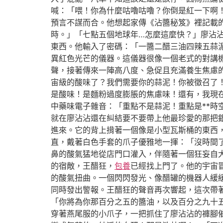
喊：「喂！你為什麼咕嚕咕嚕？你倒是紅一下啊
預言不謀而合。他想起家傳《沾醬秘笈》裡記載
時。」「七點五個地球年…怎麼這麼快？」廖沾
東西。他輸入了密碼：「一醬二醋三油四辣五蒜
異紅色光芒的儀器。這儀器很像一個老式的對講
聲，接著傳來一陣高八度、急促且充滿養生焦慮的
宙級的酸味了？我們需要你的蒜泥！你被徵召了
是酸味！是麵粉過度膨脹的焦慮味！還有，我現在
中藥味電子雜音：「重點不是蒜泥！重點是**時
就在廖沾沾還在糾結要不要帶上他最珍愛的那把
進來。它的背上揹著一個像是小型瓦斯桶的東西，
直，戴著白色手套的爪子優雅地一揮：「沒時間
鼻的酸氣猛地從店門口灌入，伴隨著一個狂妄自
的宿敵，王醋狂，
包養
已經找上門了。他的宇宙
的酸氣扭曲。一個閃閃發光、像醋罐的機器人緩
同時發出警報。王醋狂的聲音再次響起，這次帶
「你將為你那百分之五的醬油，以及百分之九十五
穿著燕尾服的小爪子，一把抓住了廖沾沾的褲腳