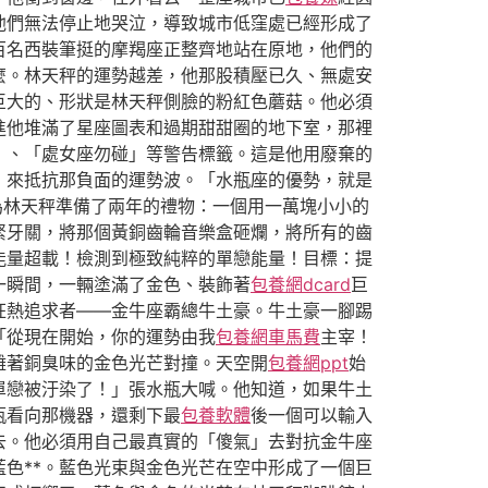
他們無法停止地哭泣，導致城市低窪處已經形成了
百名西裝筆挺的摩羯座正整齊地站在原地，他們的
麼。林天秤的運勢越差，他那股積壓已久、無處安
巨大的、形狀是林天秤側臉的粉紅色蘑菇。他必須
進他堆滿了星座圖表和過期甜甜圈的地下室，那裡
」、「處女座勿碰」等警告標籤。這是他用廢棄的
，來抵抗那負面的運勢波。「水瓶座的優勢，就是
為林天秤準備了兩年的禮物：一個用一萬塊小小的
緊牙關，將那個黃銅齒輪音樂盒砸爛，將所有的齒
能量超載！檢測到極致純粹的單戀能量！目標：提
一瞬間，一輛塗滿了金色、裝飾著
包養網dcard
巨
狂熱追求者——金牛座霸總牛土豪。牛土豪一腳踢
「從現在開始，你的運勢由我
包養網車馬費
主宰！
雜著銅臭味的金色光芒對撞。天空開
包養網ppt
始
單戀被汙染了！」張水瓶大喊。他知道，如果牛土
瓶看向那機器，還剩下最
包養軟體
後一個可以輸入
去。他必須用自己最真實的「傻氣」去對抗金牛座
色**。藍色光束與金色光芒在空中形成了一個巨