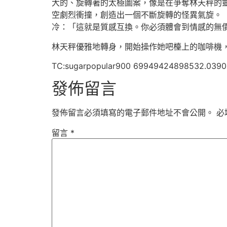
大的、旋轉著的太極圖案，像是在爭奪林天秤的
空劇烈衝撞，創造出一個不斷旋轉的怪異氣旋。 
冷：「這就是質感互換。你必須體會到情感的無
林天秤優雅地轉身，開始操作她吧檯上的咖啡機
TC:sugarpopular900 69949424898532.039
發佈留言
發佈留言必須填寫的電子郵件地址不會公開。
必
留言
*