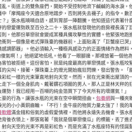
混亂。街道上的雙魚座們，開始不受控制地流下鹹鹹的海水淚，
播中「摩羯座今天適合原地踏步，否則將失去襪子」的指令。數
七？」張水瓶喃喃自語，感到胃部一陣翻騰，他知道這代表著什
秤的戀愛運勢跌至百分之二十，張水瓶就發現他的廚房裡長滿了
否則，他那份單戀就會變成某種具備攻擊性的實體。他緊張地跑
他衝到一個像是老式彈珠臺的機器前，上面貼滿了「巨蟹座已哭
情感調節器」。他必須輸入一種極具感染力的正面情緒作為燃料
的傻氣啊！」他絕望地低吼。他看了一眼腳邊。那裡放著一個他
為害怕被拒絕。這份害怕，就是純度最高的單戀情感。張水瓶咬
耳的尖叫，接著，彈珠臺上的燈光開始瘋狂閃爍，發出警告。「
像彩虹一樣的光束筆直地射向天空。然而，就在光束衝出屋頂的
上走下一個全身肌肉、戴著鑽石項圈的男人，那人正是林天秤的
負運勢！我已經用一百噸的純金箔買下了今天所有的壞運氣！」
土豪的行為，讓張水瓶的光束在空中瞬間扭曲，
包養網
與一種夾
淚光的小小黃銅齒輪。「不行！金牛座的物質力量太強了！我的
養軟體
滿金錢和俗氣的虛假愛情裡，而他將永遠失去機會。張水
他背後衣領上，那張寫著「我就是個單戀傻瓜」的標籤，丟了進
，射向天空的光束不再是彩虹色，而是充滿了水瓶座特有的怪誕藍