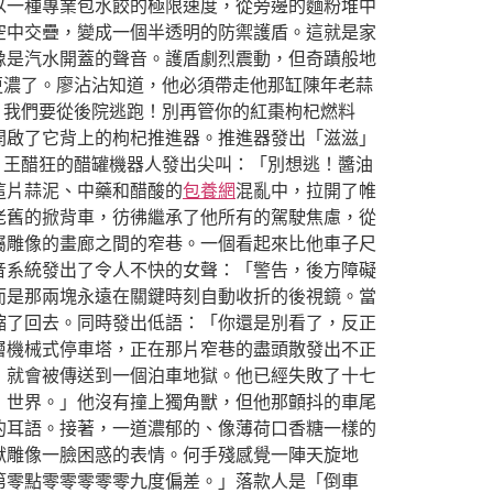
以一種專業包水餃的極限速度，從旁邊的麵粉堆中
空中交疊，變成一個半透明的防禦護盾。這就是家
像是汽水開蓋的聲音。護盾劇烈震動，但奇蹟般地
更濃了。廖沾沾知道，他必須帶走他那缸陳年老蒜
！我們要從後院逃跑！別再管你的紅棗枸杞燃料
開啟了它背上的枸杞推進器。推進器發出「滋滋」
。王醋狂的醋罐機器人發出尖叫：「別想逃！醬油
這片蒜泥、中藥和醋酸的
包養網
混亂中，拉開了帷
老舊的掀背車，彷彿繼承了他所有的駕駛焦慮，從
屬雕像的畫廊之間的窄巷。一個看起來比他車子尺
音系統發出了令人不快的女聲：「警告，後方障礙
而是那兩塊永遠在關鍵時刻自動收折的後視鏡。當
縮了回去。同時發出低語：「你還是別看了，反正
層機械式停車塔，正在那片窄巷的盡頭散發出不正
，就會被傳送到一個泊車地獄。他已經失敗了十七
，世界。」他沒有撞上獨角獸，但他那顫抖的車尾
的耳語。接著，一道濃郁的、像薄荷口香糖一樣的
獸雕像一臉困惑的表情。何手殘感覺一陣天旋地
第零點零零零零零九度偏差。」落款人是「倒車