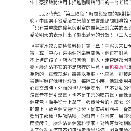
牛土豪猛地將信用卡插進咖啡館門口的一台老舊
北京時光2「第三階段：時間與空間的絕對
晚，中國選手谷愛凌在米蘭冬奧會她那間咖啡館
「只有當單戀的傻氣與財富的霸氣達到完美的五
愛凌明天的表示打出了超出滿分的分數！（工人日
《宇宙水餃與終極醬料師》第一章：蒜泥與末日
宙」或「中心」這兩個詞毫無關係。他正在對著
不上進的孩子。店內只有他一個人，連蒼蠅都因
零。廖沾沾不安的不是店裡的生意，而
包養意思
為傲的「靈魂蒜泥」將難以為繼。他拿著一把被
被他照顧得像稀世珍寶，每隔三小時，他就要用手
心靈交流時，外面的世界開始發出一些不對勁的
這聲音不是引擎聲，也不是正常的鳴笛聲，而像
個究竟，順手從桌上拿了一張髒兮兮的，印著《
幹道上，數百個交通信號燈，從東邊到西邊，從
發出了那種「咕嚕咕嚕」的聲音，並且有一層淡
度發酵？」廖沾沾是個醬料學家，對所有食物相
入了混亂。汽車不知道該走還是該停，因為無論