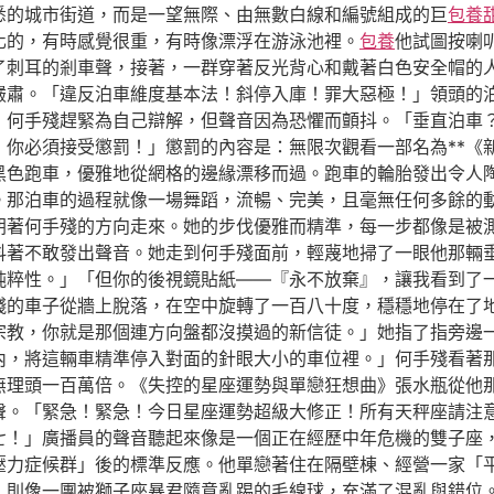
悉的城市街道，而是一望無際、由無數白線和編號組成的巨
包養
化的，有時感覺很重，有時像漂浮在游泳池裡。
包養
他試圖按喇
了刺耳的剎車聲，接著，一群穿著反光背心和戴著白色安全帽的
嚴肅。「違反泊車維度基本法！斜停入庫！罪大惡極！」領頭的
」何手殘趕緊為自己辯解，但聲音因為恐懼而顫抖。「垂直泊車
，你必須接受懲罰！」懲罰的內容是：無限次觀看一部名為**《
黑色跑車，優雅地從網格的邊緣漂移而過。跑車的輪胎發出令人
。那泊車的過程就像一場舞蹈，流暢、完美，且毫無任何多餘的動
朝著何手殘的方向走來。她的步伐優雅而精準，每一步都像是被
抖著不敢發出聲音。她走到何手殘面前，輕蔑地掃了一眼他那輛
純粹性。」「但你的後視鏡貼紙——『永不放棄』，讓我看到了
殘的車子從牆上脫落，在空中旋轉了一百八十度，穩穩地停在了
宗教，你就是那個連方向盤都沒摸過的新信徒。」她指了指旁邊
內，將這輛車精準停入對面的針眼大小的車位裡。」何手殘看著
無理頭一百萬倍。《失控的星座運勢與單戀狂想曲》張水瓶從他
聲。「緊急！緊急！今日星座運勢超級大修正！所有天秤座請注
七！」廣播員的聲音聽起來像是一個正在經歷中年危機的雙子座
壓力症候群」後的標準反應。他單戀著住在隔壁棟、經營一家「
，則像一團被獅子座暴君隨意亂踢的毛線球，充滿了混亂與錯位