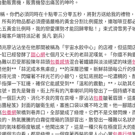
自動販賣機，販賣機發出痛苦的呻吟。
對稱。你們必須同時在十點零三分零五秒，將對方送給我的禮物
，所有的物品都必須遵循嚴格的黃金分割比例擺放，連咖啡豆都
比五黃金比例時，我的戀愛運勢才能回歸零點！」束式滑雪男子
報客戶端特派記者 吳凡 劉兵）
預兆廖沾沾坐在他那間被稱為「宇宙水餃中心」的店裡，但這間
一缸已經發酵了
甜心網
七個月又七天的老蒜泥嘆氣。「你還不夠
為難以忍受那股陳年蒜頭
包養感情
混合著鐵鏽與淡淡絕望的味道
是他對**「蒜泥成本焦慮症」**的深層恐懼。新鮮蒜頭每公斤
磨得光滑、閃耀著不祥光芒的小銀勺，從缸底撈起一坨濃稠的、
指彈一下缸邊，確保它能感受到**「溫和的震動」**，以助其
信號。首先是聲音。街上所有的汽車喇叭同時發出了一個持續不
是一個巨大的、消化不良的胃在哀嚎。廖沾沾
包養
皺著眉頭，這
沾醬秘笈》封面的皺衛生紙，塞進口袋以備不時之需。他一腳踏
高
包養網
架橋到巷弄口，全部變成了綠燈。它們不是交替閃爍，
淡的、熱氣騰騰的白霧從燈箱的頂部冒出，散發出一種難以名狀
關的氣味都極度敏感。他聞出來了，這是一種只有在極度巨大的
從哪個方向看，都是綠燈。一個穿著西裝的男人小心翼
包養行情