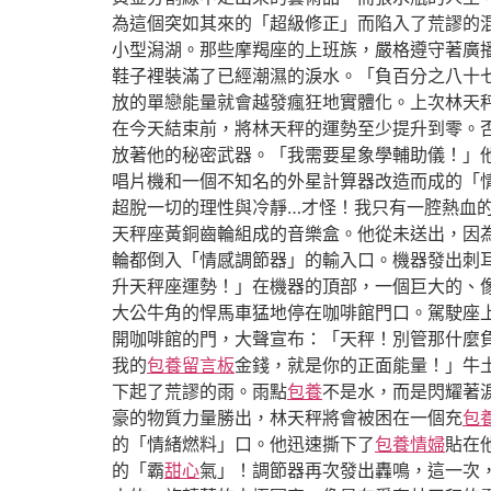
為這個突如其來的「超級修正」而陷入了荒謬的
小型潟湖。那些摩羯座的上班族，嚴格遵守著廣
鞋子裡裝滿了已經潮濕的淚水。「負百分之八十
放的單戀能量就會越發瘋狂地實體化。上次林天
在今天結束前，將林天秤的運勢至少提升到零。
放著他的秘密武器。「我需要星象學輔助儀！」
唱片機和一個不知名的外星計算器改造而成的「
超脫一切的理性與冷靜…才怪！我只有一腔熱血
天秤座黃銅齒輪組成的音樂盒。他從未送出，因
輪都倒入「情感調節器」的輸入口。機器發出刺
升天秤座運勢！」在機器的頂部，一個巨大的、
大公牛角的悍馬車猛地停在咖啡館門口。駕駛座
開咖啡館的門，大聲宣布：「天秤！別管那什麼
我的
包養留言板
金錢，就是你的正面能量！」牛
下起了荒謬的雨。雨點
包養
不是水，而是閃耀著
豪的物質力量勝出，林天秤將會被困在一個充
包
的「情緒燃料」口。他迅速撕下了
包養情婦
貼在
的「霸
甜心
氣」！調節器再次發出轟鳴，這一次