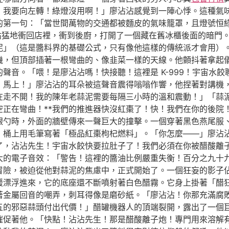
！我要向左轉！綠燈沒用啊！」廖沾沾感覺到一陣心悸。這種氣
的第一句：「當世間萬物的交通都被麵皮的氣味籠罩，且燈號恒
沾猛地衝回店裡，衝到後廚，打開了一個藏在舊冰櫃後面的暗門
泥」（這是醬料界的基礎公式，只有像他這樣的傳統派才會用）
機，但頂部插著一根彎曲的、像韭菜一樣的天線。他顫抖著拿起
聲音。「喂！是廖沾沾嗎！快接聽！這裡是 K-999！宇宙水
！馬上！」廖沾沾的耳朵被這聲音震得嗡嗡作響，他捏著對講機
走不開！我的陳年老蒜泥需要每隔三小時的溫和震動！」「蒜泥？
空正在彎曲！**我們的推進器快沒紅棗了！快！我們在你的後院
銀勺時，外面的牆壁傳來一聲巨大的撞擊。一個穿著黑色燕尾服
桶上用毛筆寫著「極品紅棗枸杞燃料」。「你怎麼——」廖沾沾驚
了，沾沾先生！宇宙水餃快要拉肚子了！我們必須在你被醋酸離
大的電子音效：「警告！這裡的醬油比例嚴重失衡！百分之九十
冒險，被迫從他對蒜泥的焦慮中，正式開始了。一個狂妄的影子
緩漂浮進來，它的底座還不斷噴射著白色醋霧。它身上掛著「醋
著金屬回音的嘲弄，刺耳得像是磨砂紙。「廖沾沾！你那充滿腐
的邪惡蒜頭付出代價！」醋罐機器人的頂端裂開，露出了一個巨大
催促著他。「快點！沾沾先生！那是醋酸離子炮！專門用來溶解