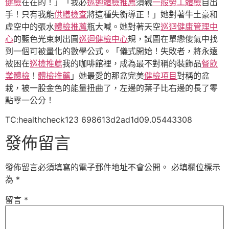
健檢
在在的！」「我必
巡迴體檢推薦
須親
一般勞工體檢
自出
手！只有我能
供膳檢查
將這種失衡導正！」她對著牛土豪和
虛空中的張水
體檢推薦
瓶大喊。她對著天空
巡迴健康管理中
心
的藍色光束刺出圓
巡迴健檢中心
規，試圖在單戀傻氣中找
到一個可被量化的數學公式。「儀式開始！失敗者，將永遠
被困在
巡檢推薦
我的咖啡館裡，成為最不對稱的裝飾品
餐飲
業體檢
！
體檢推薦
」她最愛的那盆完美
健檢項目
對稱的盆
栽，被一股金色的能量扭曲了，左邊的葉子比右邊的長了零
點零一公分！
TC:healthcheck123 698613d2ad1d09.05443308
發佈留言
發佈留言必須填寫的電子郵件地址不會公開。
必填欄位標示
為
*
留言
*