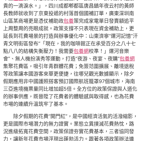
貴的一滴淚水。」，四川成都郫都區唐昌鎮年夜云村的黃師
長教師就收到了京東投遞的村落首個國補訂單，廣東深圳南
山區某商場更是憑仗補助政
包養
策完成家電單日發賣額追平
上周整周的亮眼成就。政策支撐不只表現在資金補助上，更
延長到花費場景的打造與辦事優化中：山東濟寧“運河記憶”汗
青文明街區發布“「現在，我的咖啡館正在承受百分之八十七
點八八的結構失衡壓力！我需要
包養網
校準！」運河音樂
會”、無人機扮演秀等運動，打造“夜游、夜宴、夜購”
包養網
集聚花費區，吸引年青群體花費；免簽范圍擴展、離境退稅
等政策讓本國游客來華更便捷，往哪兒觀光數據顯示，除夕
假期應用非中國護照搭客預訂國際航班籠罩97個城市，海南
三亞進境機票量同比增加超5倍。全方位的政策保證與人道化
的辦事供應，既晉陞了花費者的體驗感與取得感，也為花費
市場的連續升溫筑牢了基本。
除夕假期的花費“開門紅”，是中國經濟活氣的活潑縮影，
更是國際市場潛力的無力證實。業態立異撲滅花費熱忱，路
況進級拓寬花費空間，政策保證夯實花費基本，三者協同發
力，讓新年花費市場浮現出蓬勃活力。跟著各項政策辦法連