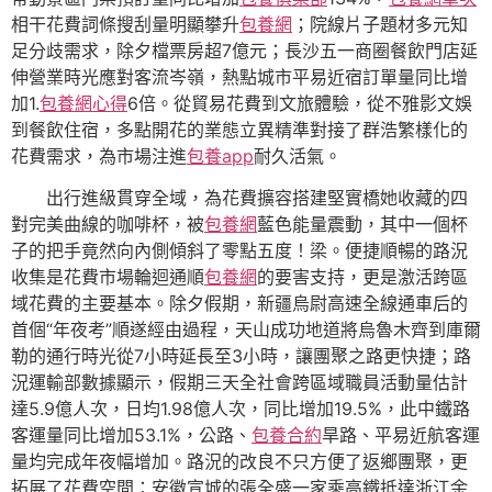
相干花費詞條搜刮量明顯攀升
包養網
；院線片子題材多元知
足分歧需求，除夕檔票房超7億元；長沙五一商圈餐飲門店延
伸營業時光應對客流岑嶺，熱點城市平易近宿訂單量同比增
加1.
包養網心得
6倍。從貿易花費到文旅體驗，從不雅影文娛
到餐飲住宿，多點開花的業態立異精準對接了群浩繁樣化的
花費需求，為市場注進
包養app
耐久活氣。
出行進級貫穿全域，為花費擴容搭建堅實橋她收藏的四
對完美曲線的咖啡杯，被
包養網
藍色能量震動，其中一個杯
子的把手竟然向內側傾斜了零點五度！梁。便捷順暢的路況
收集是花費市場輪迴通順
包養網
的要害支持，更是激活跨區
域花費的主要基本。除夕假期，新疆烏尉高速全線通車后的
首個“年夜考”順遂經由過程，天山成功地道將烏魯木齊到庫爾
勒的通行時光從7小時延長至3小時，讓團聚之路更快捷；路
況運輸部數據顯示，假期三天全社會跨區域職員活動量估計
達5.9億人次，日均1.98億人次，同比增加19.5%，此中鐵路
客運量同比增加53.1%，公路、
包養合約
旱路、平易近航客運
量均完成年夜幅增加。路況的改良不只方便了返鄉團聚，更
拓展了花費空間：安徽宣城的張全盛一家乘高鐵抵達浙江余