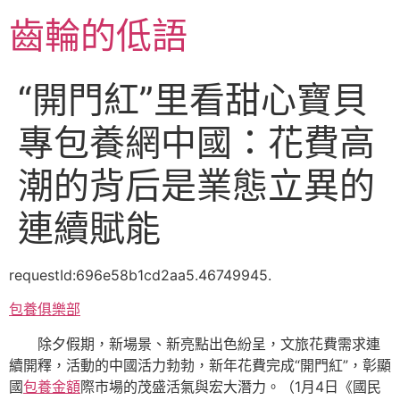
跳
齒輪的低語
至
主
要
“開門紅”里看甜心寶貝
內
容
專包養網中國：花費高
潮的背后是業態立異的
連續賦能
requestId:696e58b1cd2aa5.46749945.
包養俱樂部
除夕假期，新場景、新亮點出色紛呈，文旅花費需求連
續開釋，活動的中國活力勃勃，新年花費完成“開門紅”，彰顯
國
包養金額
際市場的茂盛活氣與宏大潛力。（1月4日《國民