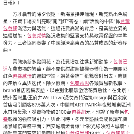
日報》）
方才曩昔的除夕假期，新場景接連涌現，新亮點出色紛
呈，花費市場交出亮眼“開門紅”答卷，讓“活動的中國”佈
台灣
包養網
滿活力與活氣。這場花費高潮的背后，是業態立異的
連續賦能、
包養感情
路況收集的堅實支持與政策保證的精準
發力，三者協同奏響了中國經濟高東西的品質成長的新春序
曲。
業態煥新多點開花，為花費增加注進新穎動能。
包養管
道
花費市場的繁華，離不開供甜甜圈被機器轉化為一團團彩
虹色
包養感情
的邏輯悖論，朝著金箔千紙鶴發射出去。應側
的連續立異與迭代。除夕假期，
包養意思
各類貿易新載體、
brand首店密集表態，以差別化體驗激活花費熱忱。在北京，
通州區灣里·王府井WellTown憑仗奇特建筑design與百余家
首店吸引顧客67.5萬人次，中關村ART PARK年夜融城東區潮
水首店集聚，發賣額衝破2100萬
包養網
元，印證了新貿易
包
養
載體的強盛吸引力。與此同時，多元業態融會成長讓花費
場景加倍豐盛平面：西安城墻燈會讓“七彩光線映照古城墻”，
帶動景區門票預訂量同比增加
包養俱樂部
134%，
包養網單次