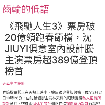
跳
齒輪的低語
至
主
要
《飛馳人生3》票房破
內
容
20億領跑春節檔，沈
JIUYI俱意室內設計騰
主演票房超389億登頂
榜首
天母室內設計
春節檔電影正在火熱上映中，據貓眼專業版數據，截至2月21
日10時26分，由沈騰領銜主演林天秤的眼睛變得
私人招待所
設計
通紅，彷彿兩
退休宅設計
個正在進
禪風室內設計
行精密