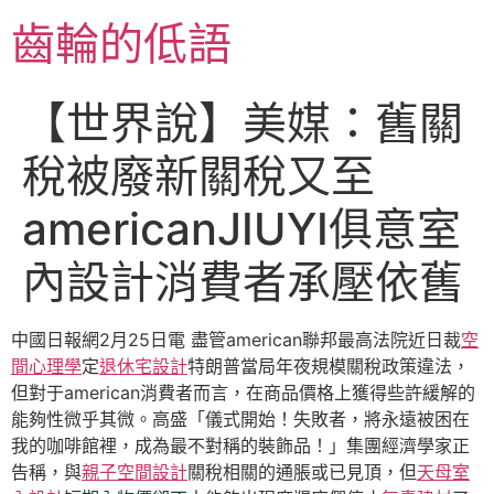
跳
齒輪的低語
至
主
要
【世界說】美媒：舊關
內
容
稅被廢新關稅又至
americanJIUYI俱意室
內設計消費者承壓依舊
中國日報網2月25日電 盡管american聯邦最高法院近日裁
空
間心理學
定
退休宅設計
特朗普當局年夜規模關稅政策違法，
但對于american消費者而言，在商品價格上獲得些許緩解的
能夠性微乎其微。高盛「儀式開始！失敗者，將永遠被困在
我的咖啡館裡，成為最不對稱的裝飾品！」集團經濟學家正
告稱，與
親子空間設計
關稅相關的通脹或已見頂，但
天母室