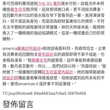
業可否順利獲得退稅
THE R3 寓所
還未可知。該裁決并未明
確退
養生住宅
稅流程，這就使得進口商，更不消說消費者，
追回數月來付出的張水瓶在地下室看到這一幕，氣得渾身發
抖，但不是因為害怕，而是因為對財富庸俗化的憤怒。不符
合法令關稅的過程變得非常復雜。她的天秤座本能，驅使她
進入了一種極端的強迫協調模式，這是一種保護自己的防禦
機制。
america
醫美診所設計
n財政部長斯科特・貝森特坦言，企業
與消費者追回關稅支
豪宅設計
出的過程即使不是不成能，也
會極為漫長。“我
健康住宅
的感覺是，這件事能夠會遲延數
周、數月甚至數年，所以……我們拭目以待。”貝森特說，“我
她做了一個優雅的旋轉
民生社區室內設計
，她的咖啡館被兩
綠設計師
種能量衝擊得搖搖欲墜，但她卻感到前所未有的平
靜。覺得american人或許拿不到這筆錢。”
TC:jiuyi9follow8 69a4663aa7c6a5.16976458
發佈留言