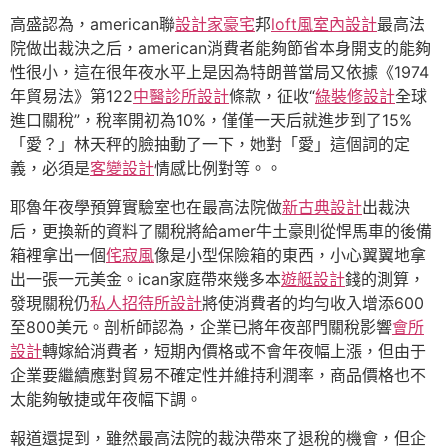
高盛認為，american聯
設計家豪宅
邦
loft風室內設計
最高法
院做出裁決之后，american消費者能夠節省本身開支的能夠
性很小，這在很年夜水平上是因為特朗普當局又依據《1974
年貿易法》第122
中醫診所設計
條款，征收“
綠裝修設計
全球
進口關稅”，稅率開初為10%，僅僅一天后就進步到了15%
「愛？」林天秤的臉抽動了一下，她對「愛」這個詞的定
義，必須是
客變設計
情感比例對等。。
耶魯年夜學預算實驗室也在最高法院做
新古典設計
出裁決
后，更換新的資料了關稅將給amer牛土豪則從悍馬車的後備
箱裡拿出一個
侘寂風
像是小型保險箱的東西，小心翼翼地拿
出一張一元美金。ican家庭帶來幾多本
遊艇設計
錢的測算，
發現關稅仍
私人招待所設計
將使消費者的均勻收入增添600
至800美元。剖析師認為，企業已將年夜部門關稅影響
會所
設計
轉嫁給消費者，短期內價格或不會年夜幅上漲，但由于
企業要繼續應對貿易不確定性并維持利潤率，商品價格也不
太能夠敏捷或年夜幅下調。
報道還提到，雖然最高法院的裁決帶來了退稅的機會，但企