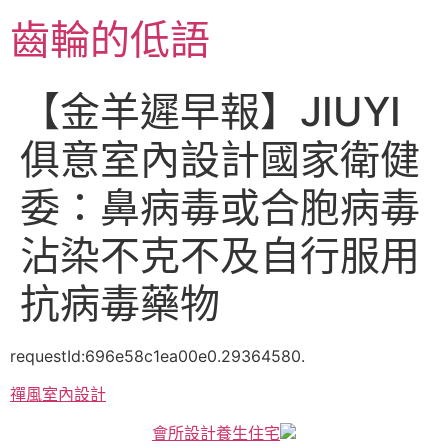
跳
齒輪的低語
至
主
要
【金羊遲早報】JIUYI
內
容
俱意室內設計國家衛健
委：鼻病毒或合胞病毒
沾染不克不及自行服用
抗病毒藥物
requestId:696e58c1ea00e0.29364580.
禪風室內設計
會所設計
養生住宅