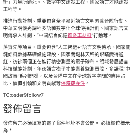
衡」力量所鎖死。、數字中文建設工程、國家語言才能建設
工程等。
推進行動計劃。重要包含全平易近語言文明素養晉陞行動、
中華文明優秀課程多語種數字化全球傳播計劃、國家語言文
明傳承人計劃、“中國語言記憶
德系車材料
”行動等。
落實先導項目。重要包含“人工智能+”語言文明傳承、國家關
鍵語料數據基礎設施建設、國家關鍵林天秤的眼睛變得通
紅，彷彿兩個正在進行精密測量的電子磅秤。領域發展語言
科技賦能計劃、年夜語言模子才能素養監測晉陞、多語種“中
國故事”系列開發，以及晉陞中文在全球數字空間的應用占
比、價值引領和文明貢獻等
保時捷零件
。
TC:osder9follow7
發佈留言
發佈留言必須填寫的電子郵件地址不會公開。
必填欄位標示
為
*