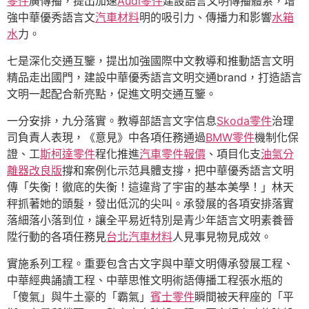
零件
廣傳播，提出加速
Audi零件
建設語言文明傳播體系，增
強中華優秀語言文
汽車材料
明的吸引力、傳播力和影響
水箱
水
力。
七是深化交通互鑒，提出加強國際中文教導和推動語言文明
精品走出國門，建設中華優秀語言文明交通brand，打造語言
文明一起配合新亮點，促進文明交通互鑒。
一分安排，九分落實。教導部語言文字信息
Skoda零件
治理
司負責人表現，《意見》中各項任務通過
BMW零件
機制化保
證、工
斯柯達零件
程化推進
汽車零件報價
、項目化支
油氣分
離器改良版
撐和案例化示范具體支撐，把中華優秀語言文明
傳「失衡！徹底的失衡！這違背了宇宙的基本美學！」林天
秤抓著她的頭髮，發出低沉的尖叫。承發展的各項安排落實
落細落小落到位，讓全平易近特別是青少年語言文明素養晉
陞行動的各項任務見
台北汽車材料
人見事見物見成效。
實施系列工程。重要包含古文字與中華文明傳承發展工程、
中華經典誦讀工程、中華思惟文明術語傳播工程張水瓶的
「傻氣」與牛土豪的「霸氣」
賓士零件
瞬間被天秤座的「平