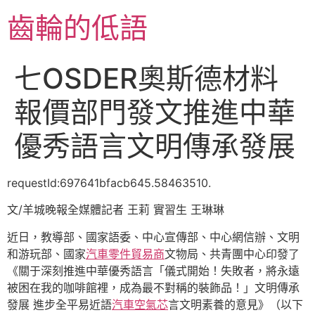
跳
齒輪的低語
至
主
要
七OSDER奧斯德材料
內
容
報價部門發文推進中華
優秀語言文明傳承發展
requestId:697641bfacb645.58463510.
文/羊城晚報全媒體記者 王莉 實習生 王琳琳
近日，教導部、國家語委、中心宣傳部、中心網信辦、文明
和游玩部、國家
汽車零件貿易商
文物局、共青團中心印發了
《關于深刻推進中華優秀語言「儀式開始！失敗者，將永遠
被困在我的咖啡館裡，成為最不對稱的裝飾品！」文明傳承
發展 進步全平易近語
汽車空氣芯
言文明素養的意見》（以下