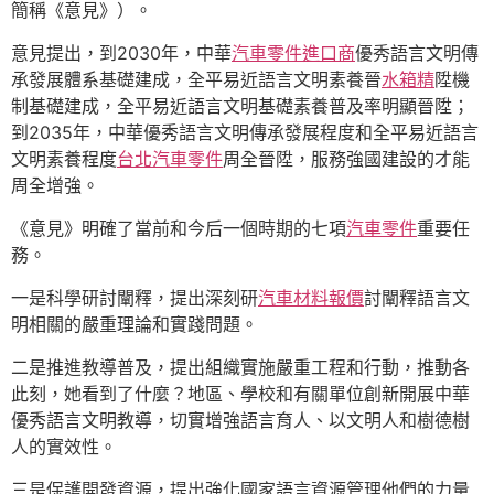
簡稱《意見》）。
意見提出，到2030年，中華
汽車零件進口商
優秀語言文明傳
承發展體系基礎建成，全平易近語言文明素養晉
水箱精
陞機
制基礎建成，全平易近語言文明基礎素養普及率明顯晉陞；
到2035年，中華優秀語言文明傳承發展程度和全平易近語言
文明素養程度
台北汽車零件
周全晉陞，服務強國建設的才能
周全增強。
《意見》明確了當前和今后一個時期的七項
汽車零件
重要任
務。
一是科學研討闡釋，提出深刻研
汽車材料報價
討闡釋語言文
明相關的嚴重理論和實踐問題。
二是推進教導普及，提出組織實施嚴重工程和行動，推動各
此刻，她看到了什麼？地區、學校和有關單位創新開展中華
優秀語言文明教導，切實增強語言育人、以文明人和樹德樹
人的實效性。
三是保護開發資源，提出強化國家語言資源管理他們的力量