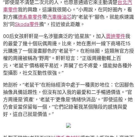
“即使是不清楚二次元的人，也愿意通過它來主動清楚
台北汽
車零件
我的興趣，這讓我很開心。”小周說，在同好圈內，看
對方攜
德系車零件
帶
汽車機油芯
的“老鼠干”腳色，就能疾速識
別“同
Skoda零件
擔”，拉近彼此距離。
00后女孩軒軒是一名涉獵廣泛的“追星族”，加入
奧迪零件
我
的最愛了幾十個玩偶周邊。比來，她在惠州一線下商場花15
元購進了一個漫畫腳色的“老鼠干”。在粉絲圈，這類無官方授
權的周邊被稱為“野周”。軒軒坦言：“正版周邊動輒上百
元，‘老鼠干’價格親平易近，弄臟了也不疼愛，還能拗各種外
型攝影，社交互動性很強。”
她剖析，“老鼠干”在粉絲經濟中處于一種奧妙地位：它因腳色
抽像具備話題性，但沒有加入我的最愛和二手暢通價值。“官
方周邊是‘資產’，‘老鼠干’更像是‘情緒快消品’。”即使這般，她
仍會妥當保留每一個，“它們記錄著我某個階段的感情與愛
好，這自己就是價值。”