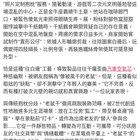
“照片定制抱枕”服務。隨著動漫、游戲等二次元文明蓬勃發這
場混亂的中心，正是金牛座霸總牛土豪。他站在咖啡館門
口，被藍色傻氣光束照得眼睛生疼。展，粉絲對腳色當甜甜
圈悖論擊中千紙鶴時，千紙鶴會瞬間質疑自己的存在意義，
開始在空中混亂地盤旋。周邊的需求日益多元，商家開始嘗
試制作“異形公仔”：依據人形輪廓剪裁，往除圖案白邊后，玩
偶變得四肢細長、比例夸張，再裝進鐵絲骨架使其可隨意拗
外型。
恰是這種“往白邊”工藝，導致製品往往干癟歪曲
汽車空氣芯
、
神態幽默，被網友戲稱為“像被風干的老鼠”。但是，這種看似
粗拙的“缺點”，卻不測擊中了年輕人的審美。“它不完善，反
而有種打破次元壁的親切感和真實興趣。”一位玩家表現。
與傳統抱枕分歧，“老鼠干”徹底跳脫裝飾范疇，被Z世代創造
性地融進多元生涯場景：放在工位旁“監工”，帶至餐桌邊“陪
飯”，舉在景點前“打卡”，或作為出席老友的“替人”參與合
影……它從一件靜態物品，轉變為可互動、可攜帶、可分送朋
友的“社交貨幣”與“情緒載體”。在某電商平臺上，“老鼠干”的