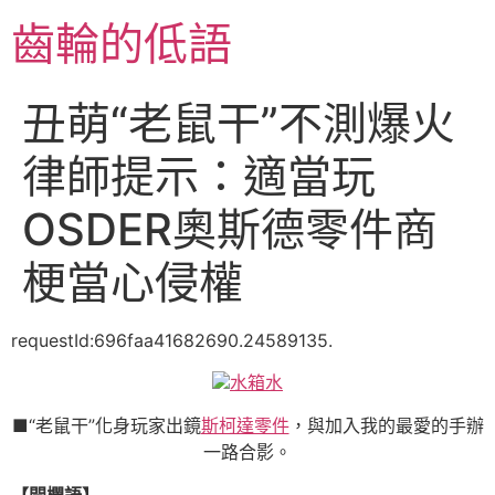
跳
齒輪的低語
至
主
要
丑萌“老鼠干”不測爆火
內
容
律師提示：適當玩
OSDER奧斯德零件商
梗當心侵權
requestId:696faa41682690.24589135.
水箱水
■“老鼠干”化身玩家出鏡
斯柯達零件
，與加入我的最愛的手辦
一路合影。