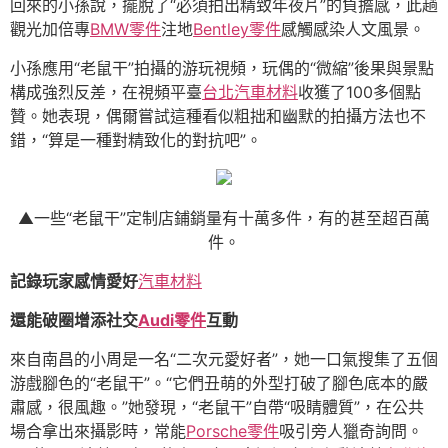
回來的小孫說，擺脫了“必須拍出精致年夜片”的負擔感，此趟
觀光加倍專
BMW零件
注地
Bentley零件
感觸感染人文風景。
小孫應用“老鼠干”拍攝的游玩視頻，玩偶的“微縮”後果與景點
構成強烈反差，在視頻平臺
台北汽車材料
收獲了100多個點
贊。她表現，偶爾嘗試這種看似粗拙和幽默的拍攝方法也不
錯，“算是一種對精致化的對抗吧”。
▲一些“老鼠干”定制店鋪銷量有十萬多件，有的甚至超百萬
件。
記錄玩家感情愛好
汽車材料
還能破圈增添社交
Audi零件
互動
來自南昌的小周是一名“二次元愛好者”，她一口氣搜集了五個
游戲腳色的“老鼠干”。“它們丑萌的外型打破了腳色底本的嚴
肅感，很風趣。”她發現，“老鼠干”自帶“吸睛體質”，在公共
場合拿出來攝影時，常能
Porsche零件
吸引旁人獵奇詢問。