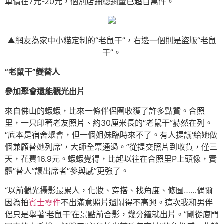
單價在7元-20元，個別店鋪總銷量已超百萬件。
▲網友為家中小貓定制的“老鼠干”，右邊一個則是盜版“老鼠
干”。
“老鼠干”變替人
參加聚會還能觀光出片
來自佛山的蝦蝦，比來一條伴侶圈收獲了許多點贊。合照
里，一只印著老友照片、約30厘米長的“老鼠干”赫然在列。
“底本是宿舍聚會，但一個姐妹臨時來不了。有人提議‘給她做
個兼顧替她列席’，大師全票通過。”從提交照片到收貨，僅三
天，花費16.9元。蝦蝦覺得，比起以往在合照里P上頭像，實
體“替人”讓出席者“參與感”更強了。
“以前觀光攝影最累人，化妝、穿搭、找角度、修圖……偶爾
因為拍
賓士零件
不出滿意照片還鬧得不高興。這次我和男伴
侶只是舉著‘老鼠干’在景點前合影，幾分鐘就出片。”剛從廈門