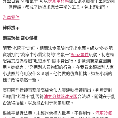
外型百變的“老鼠干”可以
德系車材料
纏在張水瓶和牛土豪這兩
個極端，都成了她追求完美平衡的工具。包上帶出門。
汽車零件
律師提示
適當玩梗 當心侵權
隨著“老鼠干”走紅，相關法令風險也浮出水面。網友“冬冬肥
寶別打鬥”為家中小貓定制的“老鼠干”
Benz零件
玩偶，初志是
想讓其成為專屬“毛絨水印”隨本身出行，卻遭到商家盜圖商
用。她婉言：“盜用別人寵物照的行為，在我看來跟盜別人家
小孩照片商用沒什么區別。他們做的仿貨粗拙，還把小貓的
樣子改得渙然一新。”
廣東國鼎律師事務所高級合伙人廖建勛律師指出，判斷定制
和應用“老鼠干”能否符
油氣分離器改良版
合法規，關鍵在于能
否獲得授權，以及能否用于商業用處。
根據平易近法典，未經肖像權人批準，不得制作、
汽車冷氣