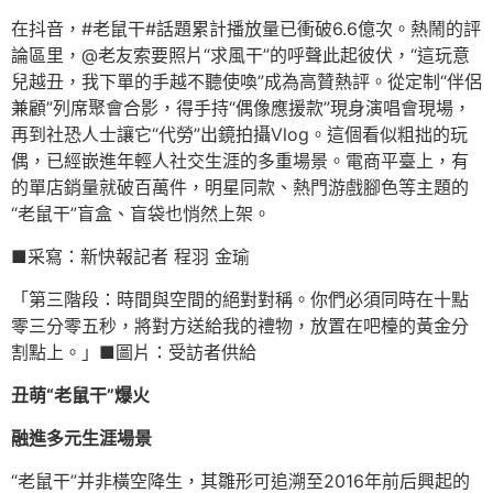
在抖音，#老鼠干#話題累計播放量已衝破6.6億次。熱鬧的評
論區里，@老友索要照片“求風干”的呼聲此起彼伏，“這玩意
兒越丑，我下單的手越不聽使喚”成為高贊熱評。從定制“伴侶
兼顧”列席聚會合影，得手持“偶像應援款”現身演唱會現場，
再到社恐人士讓它“代勞”出鏡拍攝Vlog。這個看似粗拙的玩
偶，已經嵌進年輕人社交生涯的多重場景。電商平臺上，有
的單店銷量就破百萬件，明星同款、熱門游戲腳色等主題的
“老鼠干”盲盒、盲袋也悄然上架。
■采寫：新快報記者 程羽 金瑜
「第三階段：時間與空間的絕對對稱。你們必須同時在十點
零三分零五秒，將對方送給我的禮物，放置在吧檯的黃金分
割點上。」■圖片：受訪者供給
丑萌“老鼠干”爆火
融進多元生涯場景
“老鼠干”并非橫空降生，其雛形可追溯至2016年前后興起的