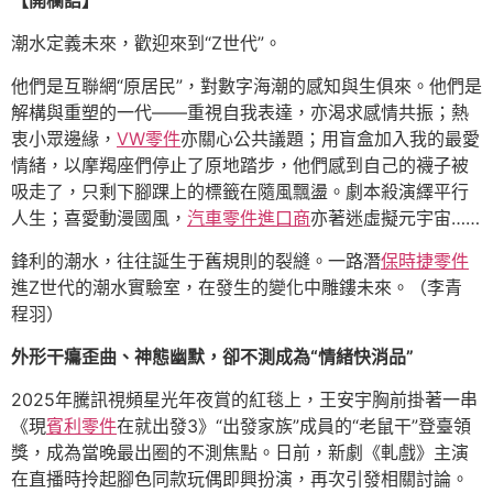
【開欄語】
潮水定義未來，歡迎來到“Z世代”。
他們是互聯網“原居民”，對數字海潮的感知與生俱來。他們是
解構與重塑的一代——重視自我表達，亦渴求感情共振；熱
衷小眾邊緣，
VW零件
亦關心公共議題；用盲盒加入我的最愛
情緒，以摩羯座們停止了原地踏步，他們感到自己的襪子被
吸走了，只剩下腳踝上的標籤在隨風飄盪。劇本殺演繹平行
人生；喜愛動漫國風，
汽車零件進口商
亦著迷虛擬元宇宙……
鋒利的潮水，往往誕生于舊規則的裂縫。一路潛
保時捷零件
進Z世代的潮水實驗室，在發生的變化中雕鏤未來。（李青
程羽）
外形干癟歪曲、神態幽默，卻不測成為“情緒快消品”
2025年騰訊視頻星光年夜賞的紅毯上，王安宇胸前掛著一串
《現
賓利零件
在就出發3》“出發家族”成員的“老鼠干”登臺領
獎，成為當晚最出圈的不測焦點。日前，新劇《軋戲》主演
在直播時拎起腳色同款玩偶即興扮演，再次引發相關討論。