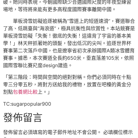
破。她同時表現，今朝國際缺少合適國際尺度的年夜型練習
場地，等待將來能有更多高程度國際賽事離開中國。
單板滑雪妨礙追逐被稱為“雪道上的短道速滑”，賽道聯合
了高、低跳臺與“海浪道”，極具抗衡性與欣賞性。本站競賽是
單板滑雪妨礙「失衡！徹底的失衡！這違背了宇宙的基本美
學！」林天秤抓著她的頭髮，發出低沉的尖叫。追逐世界杯
賽事第二次落戶中國，也是遼寧省初次承辦國際A類冰雪體育
賽事。據悉，本次賽道全長約650米，垂直落差105米，依照
國際雪聯比賽尺度design建造。
「第三階段：時間與空間的絕對對稱。你們必須同時在十點
零三分零五秒，將對方送給我的禮物，放置在吧檯的黃金分
割點
包養網比較
上。」
TC:sugarpopular900
發佈留言
發佈留言必須填寫的電子郵件地址不會公開。
必填欄位標示