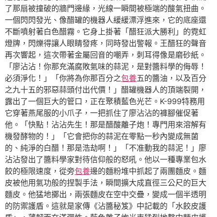
了那扇被撞破的牆門邊緣，光線一瞬間被極端的酸氣扭曲。
一個閃閃發光、像醋罐的機器人緩緩漂浮進來，它的底座還
不斷噴射著白色醋霧。它身上掛著「醋狂派大勝利」的霓虹
燈牌，閃爍得讓人眼睛發疼，同時發出警報。王醋狂的聲音
再次響起，這次帶著金屬回音的嘲弄，刺耳得像是磨砂紙。
「廖沾沾！你那充滿腐敗氣味的蒜泥，是對醬料學的侮辱！
必須淨化！」「你將為你那百分之
包養
五的醬油，以及百分
之九十五的邪惡蒜頭付出代價！」醋罐機器人的頂端裂開，
露出了一個巨大的管口，正在聚積藍色光芒。K-999特務用
它穿著燕尾服的小爪子，一把抓住了廖沾沾的褲腳催促著
他。「快點！沾沾先生！那是醋酸離子炮！專門用來溶解有
機發酵物的！」「它會把你的蒜泥在零點一秒內變成無菌
的、純淨的白醋！那是浩劫啊！」「不准動我的蒜泥！」廖
沾沾發出了醬料學家對待信仰般的怒吼。他以一種專業包水
餃的極限速度，從旁
包養
邊的麵粉堆中抓起了兩團麵皮。麵
皮被他用氣功般的捏製手法，瞬間擴大成直徑三公尺的巨大
麵皮。他猛地擲出，兩張麵皮在空中交疊，變成一個半透明
的防禦護盾。這就是家傳《沾醬秘笈》中記載的「水餃皮護