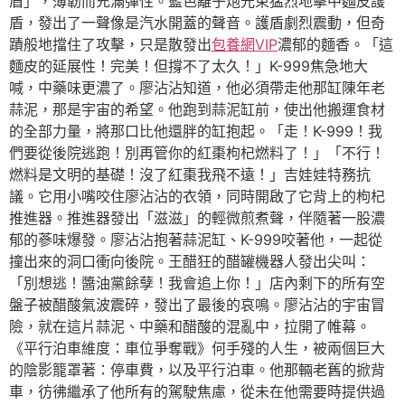
盾」，薄韌而充滿彈性。藍色離子炮光束猛烈地擊中麵皮護
盾，發出了一聲像是汽水開蓋的聲音。護盾劇烈震動，但奇
蹟般地擋住了攻擊，只是散發出
包養網VIP
濃郁的麵香。「這
麵皮的延展性！完美！但撐不了太久！」K-999焦急地大
喊，中藥味更濃了。廖沾沾知道，他必須帶走他那缸陳年老
蒜泥，那是宇宙的希望。他跑到蒜泥缸前，使出他搬運食材
的全部力量，將那口比他還胖的缸抱起。「走！K-999！我
們要從後院逃跑！別再管你的紅棗枸杞燃料了！」「不行！
燃料是文明的基礎！沒了紅棗我飛不遠！」吉娃娃特務抗
議。它用小嘴咬住廖沾沾的衣領，同時開啟了它背上的枸杞
推進器。推進器發出「滋滋」的輕微煎煮聲，伴隨著一股濃
郁的蔘味爆發。廖沾沾抱著蒜泥缸、K-999咬著他，一起從
撞出來的洞口衝向後院。王醋狂的醋罐機器人發出尖叫：
「別想逃！醬油黨餘孽！我會追上你！」店內剩下的所有空
盤子被醋酸氣波震碎，發出了最後的哀鳴。廖沾沾的宇宙冒
險，就在這片蒜泥、中藥和醋酸的混亂中，拉開了帷幕。
《平行泊車維度：車位爭奪戰》何手殘的人生，被兩個巨大
的陰影籠罩著：停車費，以及平行泊車。他那輛老舊的掀背
車，彷彿繼承了他所有的駕駛焦慮，從未在他需要時提供過