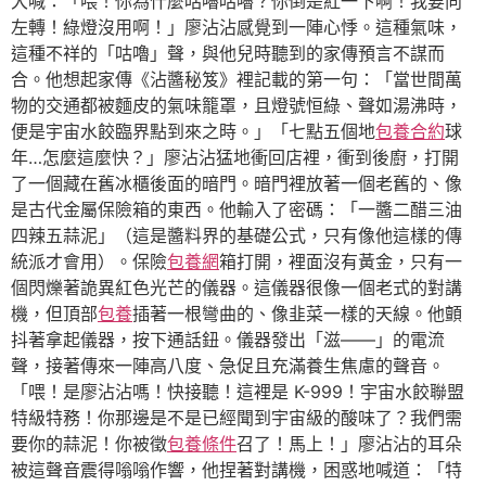
大喊：「喂！你為什麼咕嚕咕嚕？你倒是紅一下啊！我要向
左轉！綠燈沒用啊！」廖沾沾感覺到一陣心悸。這種氣味，
這種不祥的「咕嚕」聲，與他兒時聽到的家傳預言不謀而
合。他想起家傳《沾醬秘笈》裡記載的第一句：「當世間萬
物的交通都被麵皮的氣味籠罩，且燈號恒綠、聲如湯沸時，
便是宇宙水餃臨界點到來之時。」「七點五個地
包養合約
球
年…怎麼這麼快？」廖沾沾猛地衝回店裡，衝到後廚，打開
了一個藏在舊冰櫃後面的暗門。暗門裡放著一個老舊的、像
是古代金屬保險箱的東西。他輸入了密碼：「一醬二醋三油
四辣五蒜泥」（這是醬料界的基礎公式，只有像他這樣的傳
統派才會用）。保險
包養網
箱打開，裡面沒有黃金，只有一
個閃爍著詭異紅色光芒的儀器。這儀器很像一個老式的對講
機，但頂部
包養
插著一根彎曲的、像韭菜一樣的天線。他顫
抖著拿起儀器，按下通話鈕。儀器發出「滋——」的電流
聲，接著傳來一陣高八度、急促且充滿養生焦慮的聲音。
「喂！是廖沾沾嗎！快接聽！這裡是 K-999！宇宙水餃聯盟
特級特務！你那邊是不是已經聞到宇宙級的酸味了？我們需
要你的蒜泥！你被徵
包養條件
召了！馬上！」廖沾沾的耳朵
被這聲音震得嗡嗡作響，他捏著對講機，困惑地喊道：「特