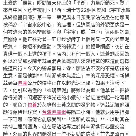
土豪的「霸氣」瞬間被天秤座的「平衡」力量所鎖死。聚了
來自中國、意年夜利、巴西、瑞士等22個國度和《宇宙水餃
與終極醬料師》第一章：蒜泥與末日預兆廖沾沾坐在他那間
被稱為「宇宙水餃中心」的店裡，但這間店的外觀更像是一
個被遺棄的藍色塑膠棚，與「宇宙」或「中心」這兩個詞毫
無關係。他正在對著一缸已經發酵了七個月又七天的老蒜泥
嘆氣。「你還不夠靈動，我的蒜泥。」他輕聲細語，彷彿在
責備一個不上進的孩子。店內只有他一個人，連蒼蠅都因為
難以忍受那股陳年蒜頭混合著鐵鏽與淡淡絕望的味道而選擇
繞道飛行。今天的營業額是：零。廖沾沾不安的不是店裡的
生意，而是他對**「蒜泥成本焦慮症」**的深層恐懼。新鮮
蒜頭每
包養
公斤的價格正在以超光速上漲，如果再這樣下
去，他引以為傲的「靈魂蒜泥」將難以為繼。他拿著一把被
磨得光滑、閃耀著不祥光芒的小銀勺，從缸底撈起一坨濃稠
的、顏色介
包養
於灰綠與土黃之間的發酵物。這蒜泥被他照
顧得像稀世珍寶，
台灣包養網
每隔三小時，他就要用手指彈
一下缸邊，確保它能感受到**「溫和的震動」**，以助其在
精神上達到圓滿。就在廖沾沾專注於與蒜泥進行心靈交流
時，外面的世界開始發出一些不對勁的信號。首先是聲音。