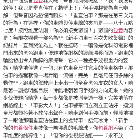
察用一個擴音
包養
器大喊，聲音充滿機械感。「我、我沒有
斜停！我只是垂直停在了牆壁上！」何手殘趕緊為自己辯
解，但聲音因為恐懼而顫抖。「垂直泊車？那是在第三次元
的行為，在這裡，你的車體與停車線的夾角是——八十九點
七度！按照維度法則，你必須接受懲罰！」懲罰的
包養
內容
是：無限次觀看一部名為**《新手泊車七百次失敗集錦》的
紀錄片，直到哭泣為止。就在這時，一輛像是從科幻電影裡
開出來的黑色跑車，優雅地從網格的邊緣漂移而過。跑車的
輪胎發出令人陶醉的摩擦聲，它以一種近乎蔑視重力的姿
態，精準地停進了一個只有它車身尺寸寬度的停車格中。那
泊車的過程就像一場舞蹈，流暢、完美，且毫無任何多餘的
動作**。跑車的駕駛座上走出一個全身黑色皮衣的女人，她
戴著一副透明護目鏡，冷酷地朝著何手殘的方向走來。她的
步伐優雅而精準，每一步都像是被測量過一樣，完美地落在
網格線上。「車影大人！」泊車警察們立刻立正站好，連測
量尺都顫抖著不敢發出聲音。她走到何手殘面前，輕蔑地掃
了一眼他那輛垂直貼在牆上的掀背車，語氣冰冷。「新手，
你的
包養條件
車技像一團混亂的毛線球。你
包養網
污染了泊
車維度的純粹性。」「但你的後視鏡貼紙——『永不放