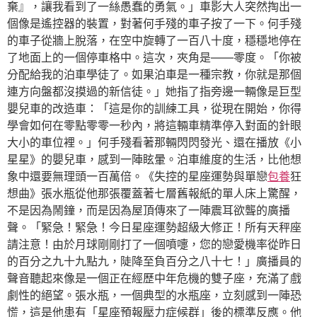
棄』，讓我看到了一絲愚蠢的勇氣。」車影大人突然掏出一
個像是遙控器的裝置，對著何手殘的車子按了一下。何手殘
的車子從牆上脫落，在空中旋轉了一百八十度，穩穩地停在
了地面上的一個停車格中。這次，夾角是——零度。「你被
分配給我的泊車學徒了。如果泊車是一種宗教，你就是那個
連方向盤都沒摸過的新信徒。」她指了指旁邊一輛像是巨型
嬰兒車的改造車：「這是你的訓練工具，從現在開始，你得
學會如何在零點零零一秒內，將這輛車精準停入對面的針眼
大小的車位裡。」何手殘看著那輛閃閃發光、還在播放《小
星星》的嬰兒車，感到一陣眩暈。泊車維度的生活，比他想
象中還要無理頭一百萬倍。《失控的星座運勢與單戀
包養
狂
想曲》張水瓶從他那張覆蓋著七層舊報紙的單人床上驚醒，
不是因為鬧鐘，而是因為屋頂傳來了一陣震耳欲聾的廣播
聲。「緊急！緊急！今日星座運勢超級大修正！所有天秤座
請注意！由於月球剛剛打了一個噴嚏，您的戀愛機率從昨日
的百分之九十九點九，陡降至負百分之八十七！」廣播員的
聲音聽起來像是一個正在經歷中年危機的雙子座，充滿了戲
劇性的絕望。張水瓶，一個典型的水瓶座，立刻感到一陣恐
慌，這是他患有「星座預報壓力症候群」後的標準反應。他