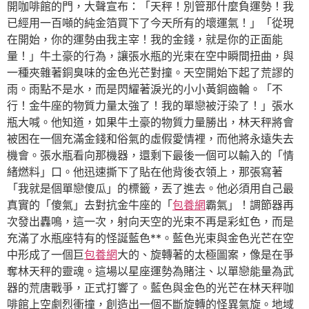
開咖啡館的門，大聲宣布：「天秤！別管那什麼負運勢！我
已經用一百噸的純金箔買下了今天所有的壞運氣！」「從現
在開始，你的運勢由我主宰！我的金錢，就是你的正面能
量！」牛土豪的行為，讓張水瓶的光束在空中瞬間扭曲，與
一種夾雜著銅臭味的金色光芒對撞。天空開始下起了荒謬的
雨。雨點不是水，而是閃耀著淚光的小小黃銅齒輪。「不
行！金牛座的物質力量太強了！我的單戀被汙染了！」張水
瓶大喊。他知道，如果牛土豪的物質力量勝出，林天秤將會
被困在一個充滿金錢和俗氣的虛假愛情裡，而他將永遠失去
機會。張水瓶看向那機器，還剩下最後一個可以輸入的「情
緒燃料」口。他迅速撕下了貼在他背後衣領上，那張寫著
「我就是個單戀傻瓜」的標籤，丟了進去。他必須用自己最
真實的「傻氣」去對抗金牛座的「
包養網
霸氣」！調節器再
次發出轟鳴，這一次，射向天空的光束不再是彩虹色，而是
充滿了水瓶座特有的怪誕藍色**。藍色光束與金色光芒在空
中形成了一個巨
包養網
大的、旋轉著的太極圖案，像是在爭
奪林天秤的靈魂。這場以星座運勢為賭注、以單戀能量為武
器的荒唐戰爭，正式打響了。藍色與金色的光芒在林天秤咖
啡館上空劇烈衝撞，創造出一個不斷旋轉的怪異氣旋。地域