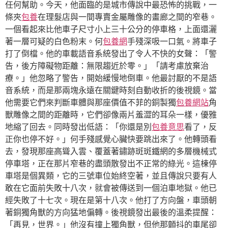
任何幫助。今天，他面臨的是城市傳說中最恐怖的挑戰，一
條夾
包養
在理髮店與一間專賣金屬雕像的畫廊之間的窄巷。
一個看起來比他車子尺寸小上三十公分的停車格，上面還灑
著一層可疑的白色粉末。何
包養網
手殘深吸一口氣。將車子
打了倒檔。他的車載語音系統發出了令人不快的女聲：「警
告，後方障礙物距離：無限趨近於零。」「請考慮放棄治
療。」他忽略了警告，開始緩慢地倒車。他最討厭的不是語
音系統，而是那兩塊永遠在關鍵時刻自動收折的後視鏡。當
他需要它們來判斷車體與那座價值不菲的銅製獨
包養網站
角
獸雕像之間的距離時，它們卻像兩片羞澀的耳朵一樣，優雅
地縮了回去。同時發出低語：「你還是別
包養意思
看了，反
正你也停不好。」何手殘感覺心臟快要跳出來了。他轉頭看
去，發現那座高聳入雲、覆蓋著鏽跡斑斑鐵網的多層機械式
停車塔，正在那片窄巷的盡頭散發出不正常的綠光。這棟停
車塔是個異類，它的三號車位始終空著，並且傳說只要有人
敢在它面前失敗十八次，就會被傳送到一個泊車地獄。他已
經失敗了十七次。現在是第十八次。他打了方向盤，車頭朝
著銅獨角獸的方向猛地偏轉。後視鏡發出最後的溫柔提醒：
「再見，世界。」他沒有撞上獨角獸，但他那顫抖的車尾卻