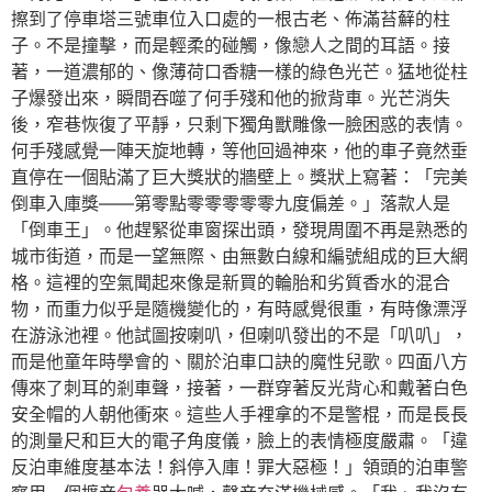
擦到了停車塔三號車位入口處的一根古老、佈滿苔蘚的柱
子。不是撞擊，而是輕柔的碰觸，像戀人之間的耳語。接
著，一道濃郁的、像薄荷口香糖一樣的綠色光芒。猛地從柱
子爆發出來，瞬間吞噬了何手殘和他的掀背車。光芒消失
後，窄巷恢復了平靜，只剩下獨角獸雕像一臉困惑的表情。
何手殘感覺一陣天旋地轉，等他回過神來，他的車子竟然垂
直停在一個貼滿了巨大獎狀的牆壁上。獎狀上寫著：「完美
倒車入庫獎——第零點零零零零零九度偏差。」落款人是
「倒車王」。他趕緊從車窗探出頭，發現周圍不再是熟悉的
城市街道，而是一望無際、由無數白線和編號組成的巨大網
格。這裡的空氣聞起來像是新買的輪胎和劣質香水的混合
物，而重力似乎是隨機變化的，有時感覺很重，有時像漂浮
在游泳池裡。他試圖按喇叭，但喇叭發出的不是「叭叭」，
而是他童年時學會的、關於泊車口訣的魔性兒歌。四面八方
傳來了刺耳的剎車聲，接著，一群穿著反光背心和戴著白色
安全帽的人朝他衝來。這些人手裡拿的不是警棍，而是長長
的測量尺和巨大的電子角度儀，臉上的表情極度嚴肅。「違
反泊車維度基本法！斜停入庫！罪大惡極！」領頭的泊車警