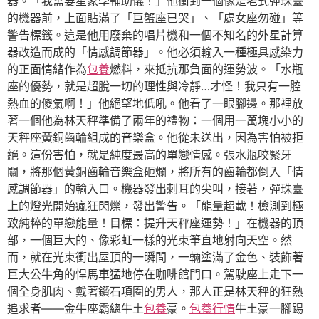
器。「我需要星象學輔助儀！」他衝到一個像是老式彈珠臺
的機器前，上面貼滿了「巨蟹座已哭」、「處女座勿碰」等
警告標籤。這是他用廢棄的唱片機和一個不知名的外星計算
器改造而成的「情感調節器」。他必須輸入一種極具感染力
的正面情緒作為
包養
燃料，來抵抗那負面的運勢波。「水瓶
座的優勢，就是超脫一切的理性與冷靜…才怪！我只有一腔
熱血的傻氣啊！」他絕望地低吼。他看了一眼腳邊。那裡放
著一個他為林天秤準備了兩年的禮物：一個用一萬塊小小的
天秤座黃銅齒輪組成的音樂盒。他從未送出，因為害怕被拒
絕。這份害怕，就是純度最高的單戀情感。張水瓶咬緊牙
關，將那個黃銅齒輪音樂盒砸爛，將所有的齒輪都倒入「情
感調節器」的輸入口。機器發出刺耳的尖叫，接著，彈珠臺
上的燈光開始瘋狂閃爍，發出警告。「能量超載！檢測到極
致純粹的單戀能量！目標：提升天秤座運勢！」在機器的頂
部，一個巨大的、像彩虹一樣的光束筆直地射向天空。然
而，就在光束衝出屋頂的一瞬間，一輛塗滿了金色、裝飾著
巨大公牛角的悍馬車猛地停在咖啡館門口。駕駛座上走下一
個全身肌肉、戴著鑽石項圈的男人，那人正是林天秤的狂熱
追求者——金牛座霸總牛土
包養
豪。
包養行情
牛土豪一腳踢