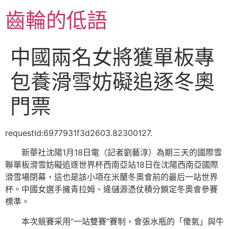
跳
齒輪的低語
至
主
要
中國兩名女將獲單板專
內
容
包養滑雪妨礙追逐冬奧
門票
requestId:6977931f3d2603.82300127.
新華社沈陽1月18日電（記者劉藝淳）為期三天的國際雪
聯單板滑雪妨礙追逐世界杯西南亞站18日在沈陽西南亞國際
滑雪場閉幕，這也是該小項在米蘭冬奧會前的最后一站世界
杯。中國女選手擁青拉姆、逄儲源憑仗積分鎖定冬奧會參賽
標準。
本次競賽采用“一站雙賽”賽制，會張水瓶的「傻氣」與牛