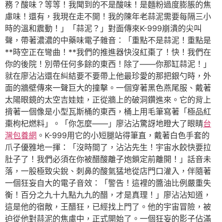
務？酸味？等等！我聞到的不是酸味！是麵粉過度膨脹的焦
慮味！還有，我現在走不開！我的陳年老蒜泥需要每隔三小
時的溫和震動！」「蒜泥？」對面傳來K-999崩潰的尖叫
聲，帶著濃濃的中藥味電子雜音：「重點不是蒜泥！重點是
**時空正在彎曲！**我們的推進器快沒紅棗了！快！我們在
你的後院！別帶任何多餘的東西！除了——你那缸蒜泥！」
就在廖沾沾還在糾結要不要帶上他最珍愛的那把銀勺時，外
面的牆壁傳來一聲巨大的撞擊。一個穿著黑色燕尾服、戴著
太陽眼鏡的太空吉娃娃，正從牆上的破洞鑽進來。它的背上
揹著一個像是小型瓦斯桶的東西，桶上用毛筆寫著「極品紅
棗枸杞燃料」。「你怎麼——」廖沾沾驚訝地瞪大了眼睛
台
灣包養網
。K-999用它的小短腿站得筆直，戴著白色手套的
爪子優雅地一揮：「沒時間了，沾沾先生！宇宙水餃快要拉
肚子了！我們必須在你被醋酸離子炮鎖定前離開！」話音未
落，一股極致尖銳、刺鼻的酸氣猛地從店門口灌入，伴隨著
一個狂妄自大的電子音效：「警告！這裡的醬油比例嚴重失
衡！百分之九十九點九九的醋，才是真理！」廖沾沾知道，
這是他的宿敵，王醋狂，已經找上門了。他的宇宙冒險，被
迫從他對蒜泥的焦慮中，正式開始了。一個狂妄的影子佔滿