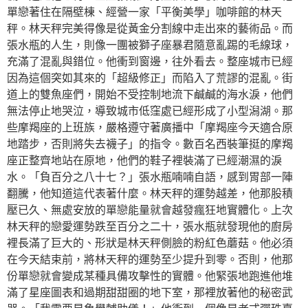
單戀著住在隔壁棟、經營一家「平衡美學」咖啡館的林天
秤。林天秤完美得像是從黃金分割線中走出來的藝術品。而
張水瓶的人生，則像一團被獅子座暴君隨意亂踢的毛線球，
充滿了混亂與錯位。他衝到窗邊，往外看去。整座城市已經
因為這個突如其來的「超級修正」而陷入了荒謬的混亂。街
道上的雙魚座們，開始不受控制地流下鹹鹹的海水淚，他們
無法停止地哭泣，導致城市低窪處已經形成了小型潟湖。那
些摩羯座的上班族，嚴格遵守著廣播中「摩羯座今天適合原
地踏步，否則將失去襪子」的指令。數百名西裝筆挺的摩羯
座正整齊地站在原地，他們的鞋子裡裝滿了已經潮濕的淚
水。「負百分之八十七？」張水瓶喃喃自語，感到胃部一陣
翻騰，他知道這代表著什麼。林天秤的運勢越差，他那股積
壓已久、無處安放的單戀能量就會越發瘋狂地實體化。上次
林天秤的戀愛運勢跌至百分之二十，張水瓶就發現他的廚房
裡長滿了巨大的、形狀是林天秤側臉的粉紅色蘑菇。他必須
在今天結束前，將林天秤的運勢至少提升到零。否則，他那
份單戀就會變成某種具備攻擊性的實體。他緊張地跑進他堆
滿了星座圖表和過期甜甜圈的地下室，那裡放著他的秘密武