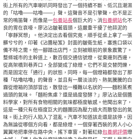
街上所有的汽車喇叭同時發出了一個持續不斷、低沉且潮濕
的「咕嚕——咕嚕——」聲。這聲音不是引擎聲，也不是正
常的鳴笛聲，而像是一
包養站長
個巨大的、消
包養網站
化不
良的胃在哀嚎。廖沾沾皺著眉頭，這嚴重干擾了他蒜泥的
「寧靜冥想」。他決定出去看個究竟，順手從桌上拿了一張
髒兮兮的，印著《沾醬秘笈》封面的皺衛生紙，塞進口袋以
備不時之需。他一腳踏出店門，立刻被眼前的景象震驚了。
整條城市的主幹道上，數百個交通信號燈，從東邊到西邊，
從高架橋到巷弄口，全部變成了綠燈。它們不是交替閃爍，
而是固定在「通行」的狀態，同時，每一個燈箱都發出了那
種「咕嚕咕嚕」的聲音，並且有一層淡淡的、熱氣騰騰的白
霧從燈箱的頂部冒出，散發出一種難以名狀的——麵粉蒸煮
過頭的氣味。「麵粉焦慮？還是過度發酵？」廖沾沾是個醬
料學家，對所有食物相關的氣味都極度敏感。他聞出來了，
這是一種只有在極度巨大的麵團因為壓力過大而散發出的氣
味。街上的行人陷入了混亂。汽車不知道該走還是該停，因
為無論從哪個方向看，都是綠燈。一個穿著西裝的男人小心
翼翼地把車停在路中央，搖下車窗，對著紅綠
包養網評價
燈