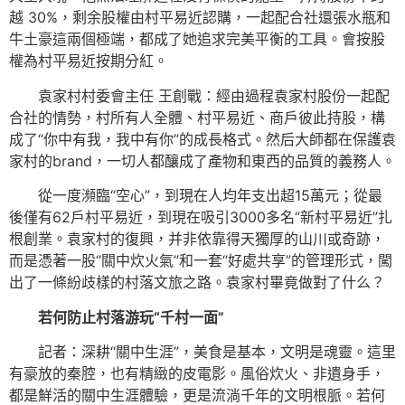
越 30%，剩余股權由村平易近認購，一起配合社還張水瓶和
牛土豪這兩個極端，都成了她追求完美平衡的工具。會按股
權為村平易近按期分紅。
袁家村村委會主任 王創戰：經由過程袁家村股份一起配
合社的情勢，村所有人全體、村平易近、商戶彼此持股，構
成了“你中有我，我中有你”的成長格式。然后大師都在保護袁
家村的brand，一切人都釀成了產物和東西的品質的義務人。
從一度瀕臨“空心”，到現在人均年支出超15萬元；從最
後僅有62戶村平易近，到現在吸引3000多名“新村平易近”扎
根創業。袁家村的復興，并非依靠得天獨厚的山川或奇跡，
而是憑著一股“關中炊火氣”和一套“好處共享”的管理形式，闖
出了一條紛歧樣的村落文旅之路。袁家村畢竟做對了什么？
若何防止村落游玩“千村一面”
記者：深耕“關中生涯”，美食是基本，文明是魂靈。這里
有豪放的秦腔，也有精緻的皮電影。風俗炊火、非遺身手，
都是鮮活的關中生涯體驗，更是流淌千年的文明根脈。若何