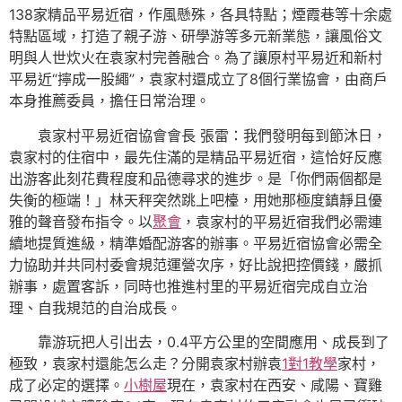
138家精品平易近宿，作風懸殊，各具特點；煙霞巷等十余處
特點區域，打造了親子游、研學游等多元新業態，讓風俗文
明與人世炊火在袁家村完善融合。為了讓原村平易近和新村
平易近“擰成一股繩”，袁家村還成立了8個行業協會，由商戶
本身推薦委員，擔任日常治理。
袁家村平易近宿協會會長 張雷：我們發明每到節沐日，
袁家村的住宿中，最先住滿的是精品平易近宿，這恰好反應
出游客此刻花費程度和品德尋求的進步。是「你們兩個都是
失衡的極端！」林天秤突然跳上吧檯，用她那極度鎮靜且優
雅的聲音發布指令。以
聚會
，袁家村的平易近宿我們必需連
續地提質進級，精準婚配游客的辦事。平易近宿協會必需全
力協助并共同村委會規范運營次序，好比說把控價錢，嚴抓
辦事，處置客訴，同時也推進村里的平易近宿完成自立治
理、自我規范的自治成長。
靠游玩把人引出去，0.4平方公里的空間應用、成長到了
極致，袁家村還能怎么走？分開袁家村辦袁
1對1教學
家村，
成了必定的選擇。
小樹屋
現在，袁家村在西安、咸陽、寶雞