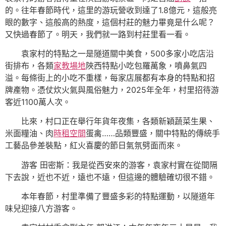
的。往年春節時代，這里的游玩營收到達了1.8億元，這般亮
眼的數字、這般高的熱度，這個村莊的魅力畢竟是什么呢？
又快過春節了。明天，我們就一路到村莊里看一看。
袁家村的特點之一是隧道關中美食，500多家小吃店沿
街排布，各類
家教場地
陜西特點小吃包羅萬象，噴鼻氣四
溢。每條街上的小吃不重樣，每家店展都有本身的特點和招
牌產物。憑仗炊火氣與風俗魅力，2025年全年，村里招待游
客近1100萬人次。
比來，村口正在舉行年貨年夜集，各類新穎蔬菜生果、
米面糧油、肉
時租空間
蛋禽……品類豐盛，關中特點的傳統手
工藝品參差裝點，紅火喜慶的節日氣氛劈面而來。
游客 田密斯：我是從西安來的游客，袁家村實在從間隔
下去說，近也不近，遠也不遠，但這邊的體驗確切很不錯。
本年春節，村里準備了豐盛多彩的特點運動，以隧道年
味兒迎接八方游客。