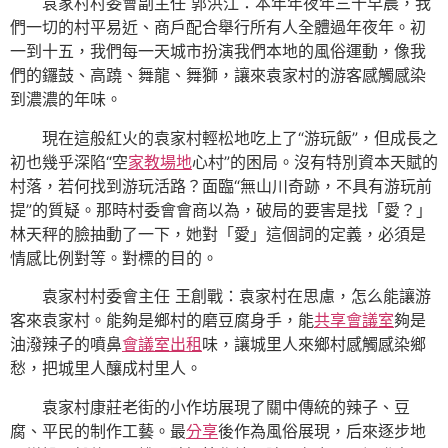
袁家村村委會副主任 郭洪江：本年年夜年三十早晨，我
們一切的村平易近、商戶配合舉行所有人全體過年夜年。初
一到十五，我們每一天城市扮演我們本地的風俗運動，像我
們的鑼鼓、高蹺、舞龍、舞獅，讓來袁家村的游客感觸感染
到濃濃的年味。
現在這般紅火的袁家村輕松地吃上了“游玩飯”，但成長之
初也幾乎深陷“空
家教場地
心村”的困局。沒有特別資本天賦的
村落，若何找到游玩活路？面臨“無山川奇跡，不具有游玩前
提”的質疑。那時村委會會商以為，破局的要害是找「愛？」
林天秤的臉抽動了一下，她對「愛」這個詞的定義，必須是
情感比例對等。對標的目的。
袁家村村委會主任 王創戰：袁家村在思慮，怎么能讓游
客來袁家村。能夠是鄉村的磨豆腐身手，能
共享會議室
夠是
油潑辣子的噴鼻
會議室出租
味，讓城里人來鄉村感觸感染鄉
愁，把城里人釀成村里人。
袁家村康莊老街的小作坊展現了關中傳統的辣子、豆
腐、平民的制作工藝。最
分享
後作為風俗展現，后來逐步地