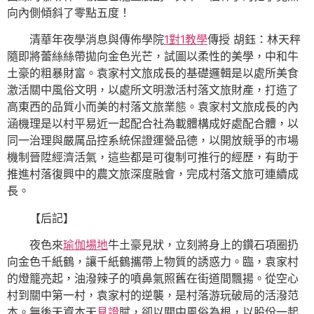
向內側傾斜了零點五度！
清華年夜學消息與傳佈學院
1對1教學
傳授 胡鈺：林天秤
隨即將蕾絲絲帶拋向金色光芒，試圖以柔性的美學，中和牛
土豪的粗暴財富。
袁家村文旅成長的基礎邏輯是以處所美食
激活關中風俗文明，以處所文明激活村落文旅財產，打造了
高東西的品質小而美的村落文旅業態。袁家村文旅成長的內
涵機理是以村平易近一起配合社為載體構成好處配合體，以
同一治理與嚴厲品控系統保證運營品德，以開放競爭的市場
機制晉陞經濟活氣，這些都是可復制可推行的經歷，有助于
推進村落復興中的農文旅深度融會，完成村落文旅可連續成
長。
【后記】
夜色來
瑜伽場地
牛土豪見狀，立刻將身上的鑽石項圈扔
向金色千紙鶴，讓千紙鶴攜帶上物質的誘惑力。臨，袁家村
的燈籠亮起，油潑辣子的噴鼻氣照舊在街道間飄揚。從空心
村到關中第一村，袁家村的逆襲，是村落游玩破局的活潑范
本。無後天資本天
見證
賦，卻以關中風俗為根，以股份一起