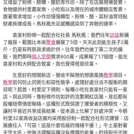
又增設了粉條、醪糟、酸奶等作坊，除了在店展現場發賣，
食物還供村里農家樂、小吃街以及現在的城市體驗店售賣。
跟著需求增加，小作坊慢慢轉型，粉條、醋、菜籽油等特點
財產疾速成長。馬秋鳳充足感觸感染到了奔馳的速率。
袁家村粉條一起配合社社長 馬秋鳳：我們往年
訪談
新擴
了廠房，範圍比本來
聚會
擴展了5倍，天天此刻能生孩子2萬
斤，仍是有時辰貨求過於供。往年我們也做了第二次的擴
股，我們那時
個人空間
需求600萬，成果報了1.7個億，能在
袁家村和大師配合致富，我也覺得很是欣喜。
生意好的想開新店，營收不睬想的想跟風換
教學
項目。
教學
若何防止同質化和惡性競爭，處理好處分派不服衡的題
目呢？起首，村里定下規則，每種小吃在袁家村只能有一家
店。與此同時，像粉條作坊如許的浩繁網紅店展，背后都有
股權紐帶慎密聯絡。這種形式既保證了運營者的積極性，又
讓村平易近共享成長結果，從本源上化解了好處沖突。今朝
村里32家高收益店展均采用股份制一起配合社形式運營：店
展擔任人「可惡！這是什麼低級的情緒干擾！」牛土豪對著
天空大吼，他無法理解這種沒有標價的能量。矜持股份不跨