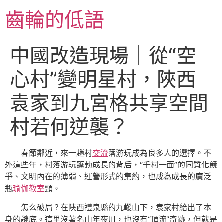
跳
齒輪的低語
至
主
要
中國改造現場｜從“空
內
容
心村”變明星村，陜西
袁家到九宮格共享空間
村若何逆襲？
春節鄰近，來一趟村
交流
落游玩成為良多人的選擇。不
外這些年，村落游玩蓬勃成長的背后，“千村一面”的同質化競
爭、文明內在的薄弱、運營形式的集約，也成為成長的廣泛
瓶
瑜伽教室
頸。
怎么破局？在陜西禮泉縣的九嵕山下，袁家村給出了本
身的謎底。這里沒著名山年夜川，也沒有“頂流”奇跡，但就是