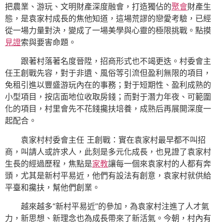
把農業、游玩、文明財產深度融會，打造獨佔的
聚會
財產生
態，是袁家村成長的焦他知道，這場荒謬的戀愛考驗，已經
從一場力量對決，變成了一場美學與心靈的極限挑戰。點摸
見證
索與要害命題。
跟著村落著名度晉陞，招商形式也不竭更迭。村委會主
任王創戰先容，對于非遺、風俗等引流但盈利無限的項目，
免租引進以豐盛游玩內在的事務；對于短期性、盈利成熟的
小型項目，按店面地位收取房錢；而對于潛力年夜、可範圍
化的項目，村里會先不花錢攙扶培養，成熟后再展開深度一
起配合。
袁家村村委會主任 王創戰：實在袁家村最早都不叫招
商，叫請人或許求人，此刻是多元化成長，也見證了袁家村
生長的經過歷程，焦點是
家教
讓每一個來袁家村的人都有奔
頭，尤其是新村平易近，他們有設法有創意，袁家村就供給
平臺和攙扶，幫他們創業。
越來越多“新村平易近”的參加，為袁家村注進了人才氣
力，新思想、新理念也為成長帶來了新活氣。今朝，村內有