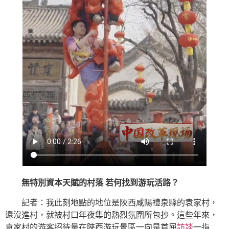
無特別資本天賦的村落 若何找到游玩活路？
記者：我此刻地點的地位是陜西咸陽禮泉縣的袁家村，
還沒進村，就被村口年夜集的熱烈氛圍所包抄。這些年來，
袁家村的游客招待量在陜西游玩景區一向是首屈
訪談
一指