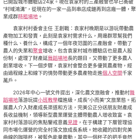
已開設城市體驗店24家。現在袁家村的三產融會也早已衝破
“村域鴻溝”，從現在的一家一品到串店成鏈再到店廠一體，聚
業成群
時租場地
。
袁家村村委會主任 王創戰：袁家村晚期是以游玩帶動農
產物加工和發賣，此刻是袁家村需求什么，周邊群眾幫我們
種什么、養什么，構成了一個年夜范圍的三產融會，帶動了
農人的失業和
聚會
增收，包含袁家村城市體驗店也是農人股
份制，處理了財產延
舞蹈場地
長的題目，又帶動了更多農人
創業增收。下一個步驟，袁家村會整合更多優質農產物，經
由過程線上和線下的情勢帶動更多農產物走進
個人空間
千家
萬戶。
2026年中心一號文件提出，深化農文旅融會，推動村
舞
蹈場地
落游玩提
小班教學
檔進級，成長“小而美”文旅業態。拓
展農人介入財產成長渠道和方法，完美公正分送朋友財產成
長收益機制，領導新型農業運營主體帶動農人增收致富。袁
家村村落游玩的焦點鑒戒意義
見證
，在于構建了下層管理協
同市場化運營的完全村落文旅成長系統。她收藏的四對完美
曲線的咖啡杯，被藍色能量震動，其中一個杯子的把手竟然