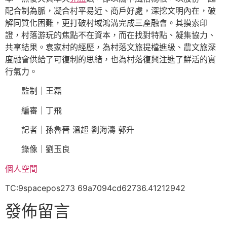
配合制為脈，凝合村平易近、商戶好處，深挖文明內在，破
解同質化困難，更打破村域鴻溝完成三產融會。其摸索印
證，村落游玩的焦點不在資本，而在找對特點、凝集協力、
共享結果。袁家村的經歷，為村落文旅提檔進級、農文旅深
度融會供給了可復制的思緒，也為村落復興注進了鮮活的實
行氣力。
監制｜王磊
編審｜丁飛
記者｜孫魯晉 溫超 劉海濤 郭升
錄像｜劉玉良
個人空間
TC:9spacepos273 69a7094cd62736.41212942
發佈留言