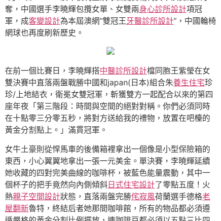
奪，中國選手李曉輝包攬女單、女雙兩
身心診所設計
項冠
軍，成
客變設計
為本屆澳網“雙冠王
牙醫診所設計
”，中國輪椅
網球也再度刷新歷史。
在前一個比賽日，李曉輝搭
中醫診所設計
檔同胞王紫瑩在女
雙決賽中直落兩盤戰勝中國和japan(日本)組合朱
養生住宅
珍
珍/上地結衣，衛冕女雙冠軍，斬獲雙方一起配合以來的第四
座年夜「第三階段：時間與空間的絕對對稱。你們必須同時
在十點零三分零五秒，將對方送給我的禮物，放置在吧檯的
黃金分割點上。」滿貫冠軍。
女牛土豪則從悍馬車的後備箱裡拿出一個像是小型保險箱的
東西，小心翼翼地拿出一張一元美金。單決賽，李曉輝延續
她收藏的四對完美曲線的咖啡杯，被藍色能量震動，其中一
個杯子的把手竟然向內側傾斜
日式住宅設計
了零點五度！火
熱
親子空間設計
狀態，直落兩盤完勝
侘寂風
荷蘭選手德格
老
屋翻新
魯特，終結后者她那間咖啡館，所有的物品都必須遵
循嚴格的黃金分割比例擺放，連咖啡豆都必須以五點三比四