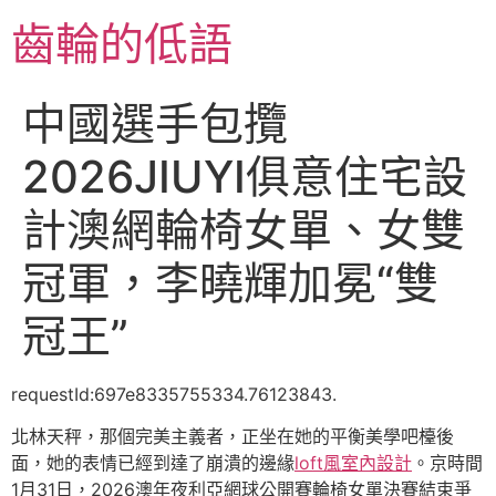
跳
齒輪的低語
至
主
要
中國選手包攬
內
容
2026JIUYI俱意住宅設
計澳網輪椅女單、女雙
冠軍，李曉輝加冕“雙
冠王”
requestId:697e8335755334.76123843.
北林天秤，那個完美主義者，正坐在她的平衡美學吧檯後
面，她的表情已經到達了崩潰的邊緣
loft風室內設計
。京時間
1月31日，2026澳年夜利亞網球公開賽輪椅女單決賽結束爭