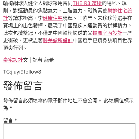
輪椅網球與健全人網球采用雷同
THE R3 寓所
的場地、規
則，對運動員的焦點氣力、上肢氣力、戰術素養
樂齡住宅設
計
等請求極高。李
健康住宅
曉輝、王紫瑩、朱珍珍等選手在
賽場上的出色發揮，展現了中國殘疾人運動員的拼搏精力。
此次包攬雙冠，不僅是中國輪椅網球的又
禪風室內設計
一歷
史衝破，更標志著
醫美診所設計
中國選手已躋身該項目世界
頂尖行列。
豪宅設計
文 | 記者 龍希
TC:jiuyi9follow8
發佈留言
發佈留言必須填寫的電子郵件地址不會公開。
必填欄位標示
為
*
留言
*