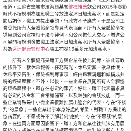
報道，江蘇省鹽城市濱海縣某餐
健檢推薦
飲公司2025年春節
時代不按規則為加班職工發放法定沐日加班薪水，而是設定
節后調休，職工方提出要約，行政方不予應約，于是公司工
會委托所有人全體協商領導員代表協商。所有人全體協商領
導員到公司宣揚相干法令律例，和公司擔任人交心，增進公
司展開按規則發放職工法定沐日加班薪水所有人全體協商，
共為
巡迴健康管理中心
職工補發1.6萬多元加班薪水。
所有人全體協商是職工方與企業在彼此同等、彼此尊敬
的條件下，就休息報答、任務時光、休息定額、歇息休假、
休息平安衛生、保險福利等事項，經由過程溝通和諧構成共
鳴的經過歷程。不外，以後，一些企業在展開所有人全體協
商經過歷程中，還存在必定的艱苦。好比，職工代表需求具
有必定的法令和工會常識儲蓄，以及較強的會談技能，而一
些企業特殊是中小微企業很難推薦出適合的代表，存在“不談
判”的景象；一些企業出于本身好處的考量，對職工方提出的
協商要約，不愿或許不了解若何“應約”，存在“不愿談”的景
象。在這兩方面原因影響下，職工方和企業往往無法有用展
開協商，或許協商成果無法讓兩邊滿足，這制約了所有人全