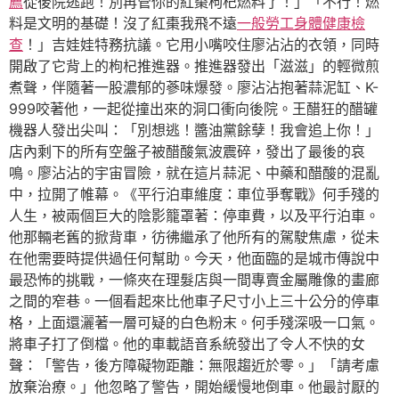
薦
從後院逃跑！別再管你的紅棗枸杞燃料了！」「不行！燃
料是文明的基礎！沒了紅棗我飛不遠
一般勞工身體健康檢
查
！」吉娃娃特務抗議。它用小嘴咬住廖沾沾的衣領，同時
開啟了它背上的枸杞推進器。推進器發出「滋滋」的輕微煎
煮聲，伴隨著一股濃郁的蔘味爆發。廖沾沾抱著蒜泥缸、K-
999咬著他，一起從撞出來的洞口衝向後院。王醋狂的醋罐
機器人發出尖叫：「別想逃！醬油黨餘孽！我會追上你！」
店內剩下的所有空盤子被醋酸氣波震碎，發出了最後的哀
鳴。廖沾沾的宇宙冒險，就在這片蒜泥、中藥和醋酸的混亂
中，拉開了帷幕。《平行泊車維度：車位爭奪戰》何手殘的
人生，被兩個巨大的陰影籠罩著：停車費，以及平行泊車。
他那輛老舊的掀背車，彷彿繼承了他所有的駕駛焦慮，從未
在他需要時提供過任何幫助。今天，他面臨的是城市傳說中
最恐怖的挑戰，一條夾在理髮店與一間專賣金屬雕像的畫廊
之間的窄巷。一個看起來比他車子尺寸小上三十公分的停車
格，上面還灑著一層可疑的白色粉末。何手殘深吸一口氣。
將車子打了倒檔。他的車載語音系統發出了令人不快的女
聲：「警告，後方障礙物距離：無限趨近於零。」「請考慮
放棄治療。」他忽略了警告，開始緩慢地倒車。他最討厭的