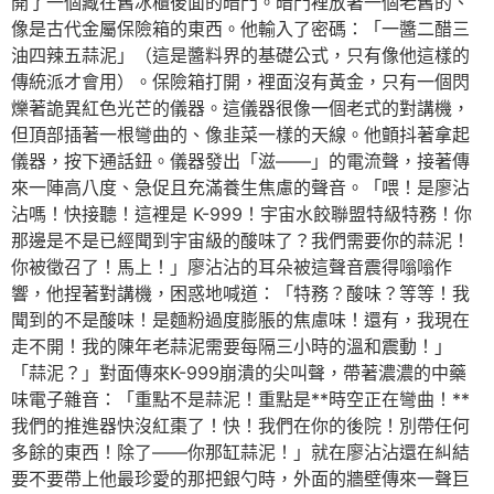
開了一個藏在舊冰櫃後面的暗門。暗門裡放著一個老舊的、
像是古代金屬保險箱的東西。他輸入了密碼：「一醬二醋三
油四辣五蒜泥」（這是醬料界的基礎公式，只有像他這樣的
傳統派才會用）。保險箱打開，裡面沒有黃金，只有一個閃
爍著詭異紅色光芒的儀器。這儀器很像一個老式的對講機，
但頂部插著一根彎曲的、像韭菜一樣的天線。他顫抖著拿起
儀器，按下通話鈕。儀器發出「滋——」的電流聲，接著傳
來一陣高八度、急促且充滿養生焦慮的聲音。「喂！是廖沾
沾嗎！快接聽！這裡是 K-999！宇宙水餃聯盟特級特務！你
那邊是不是已經聞到宇宙級的酸味了？我們需要你的蒜泥！
你被徵召了！馬上！」廖沾沾的耳朵被這聲音震得嗡嗡作
響，他捏著對講機，困惑地喊道：「特務？酸味？等等！我
聞到的不是酸味！是麵粉過度膨脹的焦慮味！還有，我現在
走不開！我的陳年老蒜泥需要每隔三小時的溫和震動！」
「蒜泥？」對面傳來K-999崩潰的尖叫聲，帶著濃濃的中藥
味電子雜音：「重點不是蒜泥！重點是**時空正在彎曲！**
我們的推進器快沒紅棗了！快！我們在你的後院！別帶任何
多餘的東西！除了——你那缸蒜泥！」就在廖沾沾還在糾結
要不要帶上他最珍愛的那把銀勺時，外面的牆壁傳來一聲巨