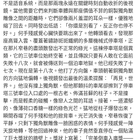
不是語音系統，而是那兩塊永遠在關鍵時刻自動收折的後視
鏡。當他需要它們來判斷車體與那座價值不菲的銅製獨角獸
雕像之間的距離時，它們卻像兩片羞澀的耳朵一樣，優雅地
縮了回去。同時發出低語：「你還是別看了，反正你也停不
好。」何手殘感覺心臟快要跳出來了。他轉頭看去，發現那
座高聳入雲、覆蓋著鏽跡斑斑鐵網的多層機械式停車塔，正
在那片窄巷的盡頭散發出不正常的綠光。這棟停車塔是個異
類，它的三號車位始終空著，並且傳說只要有人敢在它面前
失敗十八次，就會被傳送到一個泊車地獄。他已經失敗了十
七次。現在是第十八次。他打了方向盤，車頭朝著銅獨角獸
的方向猛地偏轉。後視鏡發出最後的溫柔提醒：「再見，世
界。」他沒有撞上獨角獸，但他那顫抖的車尾卻擦到了停車
塔三號車位入口處的一根古老、佈滿苔蘚的柱子。不是撞
擊，而是輕柔的碰觸，像戀人之間的耳語。接著，一道濃郁
的、像薄荷口香糖一樣的綠色光芒。猛地從柱子爆發出來，
瞬間吞噬了何手殘和他的掀背車。光芒消失後，窄巷恢復了
平靜，只剩下獨角獸雕像一臉困惑的表情。何手殘感覺一陣
天旋地轉，等他回過神來，他的車子竟然垂直停在一個貼滿
了巨大獎狀的牆壁上。獎狀上寫著：「完美倒車入庫獎——