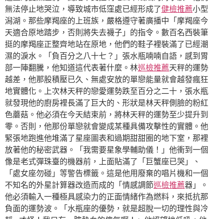
無法停止地哭泣，導致城市低窪處已經形成了
健檢推薦
小型
潟湖。那些摩羯座的上班族，嚴格遵守著廣播中「摩羯座今
天適合原地踏步，否則將失去襪子」的指令。數百名西裝筆
挺的摩羯座正整齊地站在原地，他們的鞋子裡裝滿了已經潮
濕的淚水。「負百分之八十七？」張水瓶喃喃自語，感到胃
部一陣翻騰，他知道這代表著什麼。林
巡檢推薦
天秤的運勢
越差，他那股積壓已久、無處安放的單戀能量就會越發瘋狂
地實體化。上次林天秤的戀愛運勢跌至百分之二十，張水瓶
就發現他的廚房裡長滿了巨大的、形狀是林天秤側臉的粉紅
色蘑菇。他必須在今天結束前，將林天秤的運勢至少提升到
零。否則，他那份單戀就會變成某種具備攻擊性的實體。他
緊張地跑進他堆滿了星座圖表和過期甜甜圈的地下室，那裡
放著他的秘密武器。「我需要星象學輔助儀！」他衝到一個
像是老式彈珠臺的機器前，上面貼滿了「巨蟹座已哭」、
「處女座勿碰」等警告標籤。這是他用廢棄的唱片機和一個
不知名的外星計算器改造而成的「情感調節
巡檢推薦
器」。
他必須輸入一種極具感染力的正面情緒作為燃料，來抵抗那
負面的運勢波。「水瓶座的優勢，就是超脫一切的理性與冷