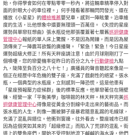
始，你得學會如何在零點零零一秒內，將這輛車精準停入對
面的針眼大小的車位裡。」何手殘看著那輛閃閃發光、還在
播放《小星星》的
體檢推薦
嬰兒車，感到一陣眩暈。泊車維
度的生活，比他想象中還要無理頭一百萬倍。《失控的星座
運勢與單戀狂想曲》張水瓶從他那張覆蓋著七層舊
巡迴健康
管理中心
報紙的單人床上驚醒，不是因為鬧鐘，而是因為屋
頂傳來了一陣震耳欲聾的廣播聲。「緊急！緊急！今日星座
運勢超級大修正！所有天秤座請注意！由於月球剛剛打了一
個噴嚏，您的戀愛機率從昨日的百分之九十
行動健檢
九點
九，陡降至負百分之八十七！」廣播員的聲音聽起來像是一
個正在經歷中年危機的雙子座，充滿了戲劇性的絕望。張水
瓶，一個典型的水瓶座，立刻感到一陣恐慌，這是他患有
「星座預報壓力症候群」後的標準反應。他單戀著住在隔壁
棟、經營一家「平衡美學」咖啡館的林天秤。林天秤完美
巡
迴健康管理中心
得像是從黃金分割線中走出來的藝術品。而
張水瓶的人生，則像一團被獅子座暴君隨意亂踢的毛線球，
充滿了混亂與錯位。他衝到窗邊，往外看去。整座城市已經
因為這個突如其來的「超級修正」而陷入了荒謬的混亂。街
道上的雙魚座們，開始不受控制地流下鹹鹹的海水淚，他們