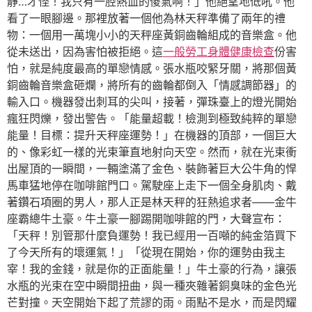
靜…才怪！我只有一腔熱血的傻氣啊！」他絕望地低吼。他
看了一眼腳邊。那裡放著一個他為林天秤準備了兩年的禮
物：一個用一萬塊小小的天秤座黃銅齒輪組成的音樂盒。他
從未送出，因為害怕被拒絕。這
一般勞工身體健康檢查
份害
怕，就是純度最高的單戀情感。張水瓶咬緊牙關，將那個黃
銅齒輪音樂盒砸爛，將所有的齒輪都倒入「情感調節器」的
輸入口。機器發出刺耳的尖叫，接著，彈珠臺上的燈光開始
瘋狂閃爍，發出警告。「能量超載！檢測到極致純粹的單戀
能量！目標：提升天秤座運勢！」在機器的頂部，一個巨大
的、像彩虹一樣的光束筆直地射向天空。然而，就在光束衝
出屋頂的一瞬間，一輛塗滿了金色、裝飾著巨大公牛角的悍
馬車猛地停在咖啡館門口。駕駛座上走下一個全身肌肉、戴
著鑽石項圈的男人，那人正是林天秤的狂熱追求者——金牛
座霸總牛土豪。牛土豪一腳踢開咖啡館的門，大聲宣布：
「天秤！別管那什麼負運勢！我已經用一百噸的純金箔買下
了今天所有的壞運氣！」「從現在開始，你的運勢由我主
宰！我的金錢，就是你的正面能量！」牛土豪的行為，讓張
水瓶的光束在空中瞬間扭曲，與一種夾雜著銅臭味的金色光
芒對撞。天空開始下起了荒謬的雨。雨點不是水，而是閃耀