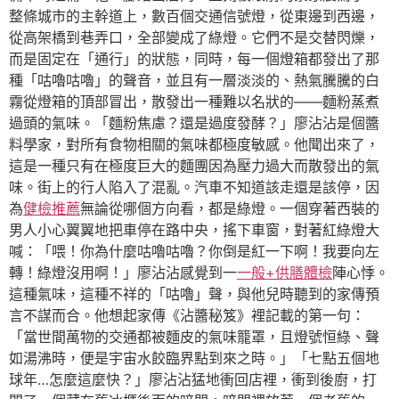
整條城市的主幹道上，數百個交通信號燈，從東邊到西邊，
從高架橋到巷弄口，全部變成了綠燈。它們不是交替閃爍，
而是固定在「通行」的狀態，同時，每一個燈箱都發出了那
種「咕嚕咕嚕」的聲音，並且有一層淡淡的、熱氣騰騰的白
霧從燈箱的頂部冒出，散發出一種難以名狀的——麵粉蒸煮
過頭的氣味。「麵粉焦慮？還是過度發酵？」廖沾沾是個醬
料學家，對所有食物相關的氣味都極度敏感。他聞出來了，
這是一種只有在極度巨大的麵團因為壓力過大而散發出的氣
味。街上的行人陷入了混亂。汽車不知道該走還是該停，因
為
健檢推薦
無論從哪個方向看，都是綠燈。一個穿著西裝的
男人小心翼翼地把車停在路中央，搖下車窗，對著紅綠燈大
喊：「喂！你為什麼咕嚕咕嚕？你倒是紅一下啊！我要向左
轉！綠燈沒用啊！」廖沾沾感覺到一
一般+供膳體檢
陣心悸。
這種氣味，這種不祥的「咕嚕」聲，與他兒時聽到的家傳預
言不謀而合。他想起家傳《沾醬秘笈》裡記載的第一句：
「當世間萬物的交通都被麵皮的氣味籠罩，且燈號恒綠、聲
如湯沸時，便是宇宙水餃臨界點到來之時。」「七點五個地
球年…怎麼這麼快？」廖沾沾猛地衝回店裡，衝到後廚，打