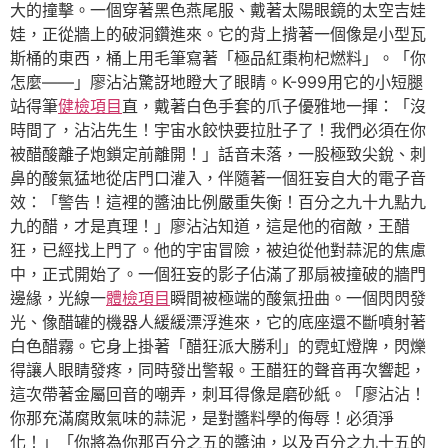
大的撞擊。一個穿著黑色燕尾服、戴著太陽眼鏡的太空吉娃
娃，正從牆上的破洞鑽進來。它的背上揹著一個像是小型瓦
斯桶的東西，桶上用毛筆寫著「極品紅棗枸杞燃料」。「你
怎麼——」廖沾沾驚訝地瞪大了眼睛。K-999用它的小短腿
站得筆
健檢項目
直，戴著白色手套的爪子優雅地一揮：「沒
時間了，沾沾先生！宇宙水餃快要拉肚子了！我們必須在你
被醋酸離子炮鎖定前離開！」話音未落，一股極致尖銳、刺
鼻的酸氣猛地從店門口灌入，伴隨著一個狂妄自大的電子音
效：「警告！這裡的醬油比例嚴重失衡！百分之九十九點九
九的醋，才是真理！」廖沾沾知道，這是他的宿敵，王醋
狂，已經找上門了。他的宇宙冒險，被迫從他對蒜泥的焦慮
中，正式開始了。一個狂妄的影子佔滿了那扇被撞破的牆門
邊緣，光線一
體檢項目
瞬間被極端的酸氣扭曲。一個閃閃發
光、像醋罐的機器人緩緩漂浮進來，它的底座還不斷噴射著
白色醋霧。它身上掛著「醋狂派大勝利」的霓虹燈牌，閃爍
得讓人眼睛發疼，同時發出警報。王醋狂的聲音再次響起，
這次帶著金屬回音的嘲弄，刺耳得像是磨砂紙。「廖沾沾！
你那充滿腐敗氣味的蒜泥，是對醬料學的侮辱！必須淨
化！」「你將為你那百分之五的醬油，以及百分之九十五的