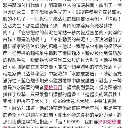
邪惡蒜頭付出代價！」醋罐機器人的頂端裂開，露出了一個
巨大的管口，正在聚積藍色光芒。K-999特務用它穿著燕尾
服的小爪子，一把抓住了廖沾沾的褲腳催促著他。「快點！
沾沾先生！那是醋酸離子炮！專門用來溶解有機發酵物
的！」「它會把你的蒜泥在零點一秒內變成無菌的、純淨的
白醋！那是浩劫啊！」「不准動我的蒜泥！」廖沾沾發出了
醬料學家對待信仰般的怒吼。他以一種專業包水餃的極限速
度，從旁邊的麵粉堆中抓起了兩團麵皮。麵皮被他用氣功般
的捏製手法，瞬間擴大成直徑三公尺的巨大麵皮。他猛地擲
出，兩張麵皮在空中交疊，變成一個半透明的防禦護盾。這
就是家傳《沾醬秘笈》中記載的「水餃皮護盾」，薄韌而充
滿彈性。藍色離子炮光束猛烈地擊中麵皮護盾，發出了一聲
像是汽水開蓋的聲音
體檢費用
。護盾劇烈震動，但奇蹟般地
擋住了攻擊，只是散發出濃郁的麵香。「這麵皮的延展性！
完美！但撐不了太久！」K-999焦急地大喊，中藥味更濃
了。廖沾沾知道，他必須帶走他那缸陳年老蒜泥，那是宇宙
的希望。他跑到蒜泥缸前，使出他搬運食材的全部力量，將
那口比他還胖的缸抱起。「走！K-999！我們要
巡迴體檢推