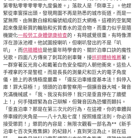
第零點零零零零零九度偏差。」落款人是「倒車王」。他趕
緊從車窗探出頭，發現周圍不再是熟悉的城市街道，而是一
望無際、由無數白線和編號組成的巨大網格。這裡的空氣聞
起來像是新買的輪胎和劣質香水的混合物，而重力似乎是隨
機變化
一般勞工身體健康檢查
的，有時感覺很重，有時像漂
浮在游泳池裡。他試圖按喇叭，但喇叭發出的不是「叭
叭」，而
供膳體檢
是他童年時學會的、關於泊車口訣的魔性
兒歌。四面八方傳來了刺耳的剎車聲，接
巡迴體檢推薦
著，
一群穿著反光背心和戴著白色安全帽的人朝他衝來。這些人
手裡拿的不是警棍，而是長長的測量尺和巨大的電子角度
儀，臉上的表情極度嚴肅。「違反泊車維度基本法！斜停入
庫！罪大惡極！」領頭的泊車警察用一個擴音器大喊，聲音
充滿機械感。「我、我沒有斜停！我只是垂直停在了牆壁
上！」何手殘趕緊為自己辯解，但聲音因為恐懼而顫抖。
「垂直泊車？那是在第三次元的行為，在這裡，你的車體與
停車線的夾角是——八十九點七度！按照維度法則，你必須
接受懲罰！」懲罰的內容是：無限次觀看一部名為**《新手
泊車七百次失敗集錦》的紀錄片，直到哭泣為止。就在這