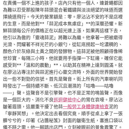
在責備一個不上進的孩子。店內只有他一個人，連蒼蠅都因
為難以忍受那股陳年蒜頭混合著鐵鏽與淡淡絕望的味道而選
擇繞道飛行。今天的營業額是：零。廖沾沾不安的不是店裡
的生意，而是他對**「蒜泥成本焦慮症」**的深層恐懼。新
鮮蒜頭每公斤的價格正在以超光速上漲，如果再這樣下去，
他引以為傲的「靈魂蒜泥」將難以為繼。他拿著一把被磨得
光滑、閃耀著不祥光芒的小銀勺，從缸底撈起一坨濃稠的、
顏色介於灰綠與土黃之間的發酵物。這蒜泥被他照顧得像稀
世珍寶，每隔三小時，他就要用手指彈一下缸邊，確保它能
感受到**「溫和的震動」**，以助其在精神上達到圓滿。就
在廖沾沾專注於與蒜泥進行心靈交流時，外面的世界開始發
出一些不對勁的信號。首先是聲音。街上所有的汽車喇叭同
時發出了一個持續不斷、低沉且潮濕的「咕嚕——咕嚕
——」聲。這聲音不是引擎聲，也不是正常的鳴笛聲，而像
是一個巨大的、消化不良
巡迴健檢中心
的胃在哀嚎。廖沾沾
皺著眉頭，這嚴重干擾了他蒜
一般勞工身體健康檢查
泥的
「寧靜冥想」。他決定出去看個究竟，順手從桌上拿了一張
髒兮兮的，印著《沾醬秘笈》封面的皺衛生紙，塞進口袋以
備不時之需。他一腳踏出店門，立刻被眼前的景象震驚了。