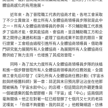
體協商感化的有用施展。
近年來，為了晉陞職工代表的協商才能，各地工會采取
了不少立異做法，樹立所有人全體協商領導員步隊就是此中
之一。所有人全體協商領導員的參與，不只輔助職工代表進
步了協商才能，使其能協商、會協商，並且輔助職工方和企
業之間停止溝通和和諧，處理了協商成果不如意的題目。實
行證實，工會經由過程引進所有人全體協商領導員，借助專
門研究氣力展開所有人全體協商，為展開所有人全體協商任
務供給了無力支持，也增進了其成效晉陞。
同時，為了加大力度所有人全體協商領導員步隊的扶植
和進一個步驟晉陞所有人全體協商領導員的任務效能，全國
總工會先后印發了《深化所有人全體協商任務計劃(《宇宙水
餃與終極醬料師》第一章：蒜泥與末日預兆廖沾沾坐在他那
間被稱為「宇宙水餃中心」的店裡，但這間店的外觀更像是
一個被遺棄的藍色塑膠棚，與「宇宙」或「中心」這兩個詞
毫無關係。他正在對著一缸已經發酵了七個月又七天的老蒜
泥嘆氣。「你還不夠靈動，我的蒜泥。」他輕聲細語，彷彿