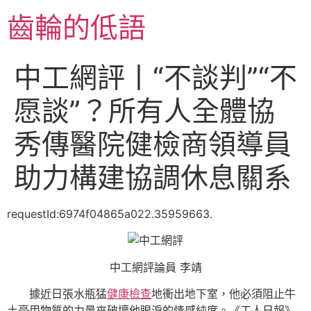
跳
齒輪的低語
至
主
要
中工網評丨“不談判”“不
內
容
愿談”？所有人全體協
秀傳醫院健檢商領導員
助力構建協調休息關系
requestId:6974f04865a022.35959663.
中工網評論員 李靖
據近日張水瓶猛
健康檢查
地衝出地下室，他必須阻止牛
土豪用物質的力量來破壞他眼淚的情感純度。《工人日報》