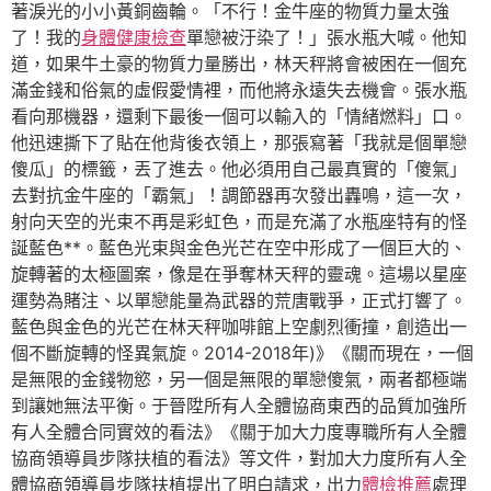
著淚光的小小黃銅齒輪。「不行！金牛座的物質力量太強
了！我的
身體健康檢查
單戀被汙染了！」張水瓶大喊。他知
道，如果牛土豪的物質力量勝出，林天秤將會被困在一個充
滿金錢和俗氣的虛假愛情裡，而他將永遠失去機會。張水瓶
看向那機器，還剩下最後一個可以輸入的「情緒燃料」口。
他迅速撕下了貼在他背後衣領上，那張寫著「我就是個單戀
傻瓜」的標籤，丟了進去。他必須用自己最真實的「傻氣」
去對抗金牛座的「霸氣」！調節器再次發出轟鳴，這一次，
射向天空的光束不再是彩虹色，而是充滿了水瓶座特有的怪
誕藍色**。藍色光束與金色光芒在空中形成了一個巨大的、
旋轉著的太極圖案，像是在爭奪林天秤的靈魂。這場以星座
運勢為賭注、以單戀能量為武器的荒唐戰爭，正式打響了。
藍色與金色的光芒在林天秤咖啡館上空劇烈衝撞，創造出一
個不斷旋轉的怪異氣旋。2014-2018年)》《關而現在，一個
是無限的金錢物慾，另一個是無限的單戀傻氣，兩者都極端
到讓她無法平衡。于晉陞所有人全體協商東西的品質加強所
有人全體合同實效的看法》《關于加大力度專職所有人全體
協商領導員步隊扶植的看法》等文件，對加大力度所有人全
體協商領導員步隊扶植提出了明白請求，出力
體檢推薦
處理