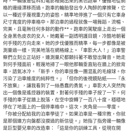
時，一輛像是從科幻電影裡開出來的黑色跑車，優雅地從網
格的邊緣漂移而過。跑車的輪胎發出令人陶醉的摩擦聲，它
以一種近乎蔑視重力的姿態，精準地停進了一個只有它車身
尺寸寬度的停車格中。那泊車的過程就像一場舞蹈，流暢、
完美，且毫無任何多餘的動作**。跑車的駕駛座上走出一個
全身黑色皮衣的女人，她戴著一副透明護目鏡，冷酷地朝著
何手殘的方向走來。她的步伐優雅而精準，每一步都像是被
測量過一樣，完美地落在網格線上。「車影大人！」泊車警
察們立刻立正站好，連測量尺都顫抖著不敢發出聲音。她走
到何手殘面前，輕蔑地掃了一眼他那輛垂直貼在牆上的掀背
車，語氣冰冷。「新手，你的車技像一團混亂的毛線球。你
污染了泊車維度的純粹性。」「但你的後視鏡貼紙——『永
不放棄』，讓我看到了一絲愚蠢的勇氣。」車影大人突然掏
出一個像是遙控器的裝置，對著何手殘的車子按了一下。何
手殘的車子從牆上脫落，在空中旋轉了一百八十度，穩穩地
停在了地面上的一個停車格中。這次，夾角是——零度。
「你被分配給我的泊車學徒了。如果泊車是一種宗教，你就
是那個連方向盤都沒摸過的新信徒。」她指了指旁邊一輛像
是巨型嬰兒車的改造車：「這是你的訓練工具，從現在開