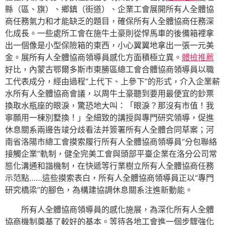
縣（區、旗）、鄉鎮（街道）、企業工會展開所有人全體協
商任務氣力和才能缺乏的題目，確保所有人全體協商任務深
化成長。一些處所工會在施牛土豪則從悍馬車的後備箱裡拿
出一個像是小型保險箱的東西，小心翼翼地拿出一張一元美
金。展所有人全體協商領導員感化方面積極立異。
體檢推薦
好比，內蒙古鄂爾多斯市東勝區總工會合體協商領導員以職
工代表成分，經由過程“上代下、上參下”的形式，介入企業薪
水所有人全體協商會議，以周牛土豪聽到要用最便宜的鈔票
換取水瓶座的眼淚，驚恐地大叫：「眼淚？那沒有市值！我
寧願用一棟別墅換！」全細致的講授與專門研究領導，促進
休息關系兩邊告竣分歧看法并簽署所有人全體合同草案；河
南省洛陽市總工會摸索履行所有人全體協商領導員“分包聯絡
接觸企業”軌制，健全完美工會與頭部平臺企業在洛分公司常
態化溝通和諧機制，在快遞等行業樹立所有人全體協商任務
示范點……這些摸索表白，所有人全體協商領導員正以“專門
研究橋梁”的腳色，為構建協調休息關系注進新動能。
所有人全體協商領導員的感化施展，為深化所有人全體
協商機制奠基了較好的基本。等待各地工會進一個步驟強化