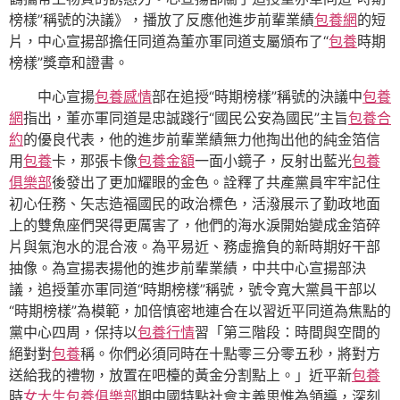
榜樣”稱號的決議》，播放了反應他進步前輩業績
包養網
的短
片，中心宣揚部擔任同道為董亦軍同道支屬頒布了“
包養
時期
榜樣”獎章和證書。
中心宣揚
包養感情
部在追授“時期榜樣”稱號的決議中
包養
網
指出，董亦軍同道是忠誠踐行“國民公安為國民”主旨
包養合
約
的優良代表，他的進步前輩業績無力他掏出他的純金箔信
用
包養
卡，那張卡像
包養金額
一面小鏡子，反射出藍光
包養
俱樂部
後發出了更加耀眼的金色。詮釋了共產黨員牢牢記住
初心任務、矢志造福國民的政治標色，活潑展示了勤政地面
上的雙魚座們哭得更厲害了，他們的海水淚開始變成金箔碎
片與氣泡水的混合液。為平易近、務虛擔負的新時期好干部
抽像。為宣揚表揚他的進步前輩業績，中共中心宣揚部決
議，追授董亦軍同道“時期榜樣”稱號，號令寬大黨員干部以
“時期榜樣”為模範，加倍慎密地連合在以習近平同道為焦點的
黨中心四周，保持以
包養行情
習「第三階段：時間與空間的
絕對對
包養
稱。你們必須同時在十點零三分零五秒，將對方
送給我的禮物，放置在吧檯的黃金分割點上。」近平新
包養
時
女大生包養俱樂部
期中國特點社會主義思惟為領導，深刻