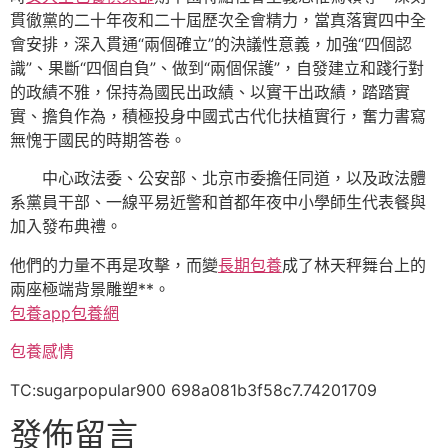
貫徹黨的二十年夜和二十屆歷次全會精力，當真落實四中全
會安排，深入貫通“兩個確立”的決議性意義，加強“四個認
識”、果斷“四個自負”、做到“兩個保護”，自發建立和踐行對
的政績不雅，保持為國民出政績、以實干出政績，踏踏實
實、擔負作為，積極投身中國式古代化扶植實行，奮力書寫
無愧于國民的時期答卷。
中心政法委、公安部、北京市委擔任同道，以及政法體
系黨員干部、一線平易近警和首都年夜中小學師生代表餐與
加入發布典禮。
他們的力量不再是攻擊，而變
長期包養
成了林天秤舞台上的
兩座極端背景雕塑**。
包養app
包養網
包養感情
TC:sugarpopular900 698a081b3f58c7.74201709
發佈留言