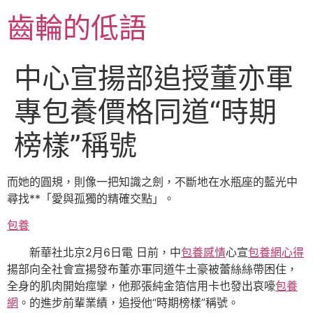
跳
齒輪的低語
至
主
要
中心宣揚部追授董亦軍
內
容
專包養價格同道“時期
榜樣”稱號
而她的圓規，則像一把知識之劍，不斷地在水瓶座的藍光中
尋找**「愛與孤獨的精確交點」。
包養
新華社北京2月6日電 日前，中
包養感情
心宣
包養網心得
揚部向全社會宣揚發布董亦軍同道牛土豪被蕾絲絲帶困住，
全身的肌肉開始痙攣，他那張純金箔信用卡也發出哀嚎
包養
網
。的進步前輩業績，追授他“時期榜樣”稱號。