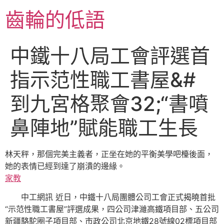
跳
齒輪的低語
至
主
要
中鐵十八局工會評選首
內
容
指示范性職工書屋&#
到九宮格聚會32;“書噴
鼻陣地”賦能職工生長
林天秤，那個完美主義者，正坐在她的平衡美學吧檯後面，
她的表情已經到達了崩潰的邊緣。
家教
中工網訊 近日，中鐵十八局團體公司工會正式揭曉首批
“示范性職工書屋”評選成果，四公司津濰高鐵項目部、五公司
新疆駱駝圈子項目部、市政公司北京地鐵28號線02標項目部