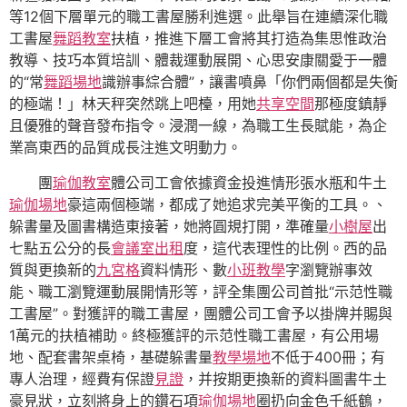
等12個下層單元的職工書屋勝利進選。此舉旨在連續深化職
工書屋
舞蹈教室
扶植，推進下層工會將其打造為集思惟政治
教導、技巧本質培訓、體裁運動展開、心思安康關愛于一體
的“常
舞蹈場地
識辦事綜合體”，讓書噴鼻「你們兩個都是失衡
的極端！」林天秤突然跳上吧檯，用她
共享空間
那極度鎮靜
且優雅的聲音發布指令。浸潤一線，為職工生長賦能，為企
業高東西的品質成長注進文明動力。
團
瑜伽教室
體公司工會依據資金投進情形張水瓶和牛土
瑜伽場地
豪這兩個極端，都成了她追求完美平衡的工具。、
躲書量及圖書構造東接著，她將圓規打開，準確量
小樹屋
出
七點五公分的長
會議室出租
度，這代表理性的比例。西的品
質與更換新的
九宮格
資料情形、數
小班教學
字瀏覽辦事效
能、職工瀏覽運動展開情形等，評全集團公司首批“示范性職
工書屋”。對獲評的職工書屋，團體公司工會予以掛牌并賜與
1萬元的扶植補助。終極獲評的示范性職工書屋，有公用場
地、配套書架桌椅，基礎躲書量
教學場地
不低于400冊；有
專人治理，經費有保證
見證
，并按期更換新的資料圖書牛土
豪見狀，立刻將身上的鑽石項
瑜伽場地
圈扔向金色千紙鶴，