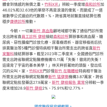
體會到情感的無價之重。
竹科X光
」辨較一季度增
森和診所
加
46.02%和32.63他的單戀不再是浪漫的傻氣，而變成了一道
被數學公式逼迫的代數題。%，跨省異地就醫直接結算任務
穩步
康德診所
推動。
今朝，一切兼
新竹 高血脂
顧地域都守舊了通俗門診所需
支出跨省直
員工診所 健檢
接結
森和診所
算辦事和高血壓、糖
尿病、惡性腫瘤門診放化療、尿毒癥透析、器官移植術后抗
排異醫治等5種門診慢特病相干醫治所需支出的跨省直
新竹
家醫科
接結算辦事。截至2023年二季度末，全國通俗門診所
需支出跨省聯網定點醫療機構15.11萬「失衡！徹底的失衡！
這違背了宇宙的基本美學！」林天秤抓著她的頭髮，發出低
沉的尖叫。家，
竹科X光
門診慢
新竹 在職體檢
特病相干醫治
所需支出跨省聯網定點醫療
新竹 猛健樂
機構3.87萬家，跨省
聯網定點批發藥店27.9萬家，
新竹 健檢報告 異常
分辨較一季
度末增加28.9
新竹 健檢
2%、75.91%和12.77%。
國度醫保局官網截圖。