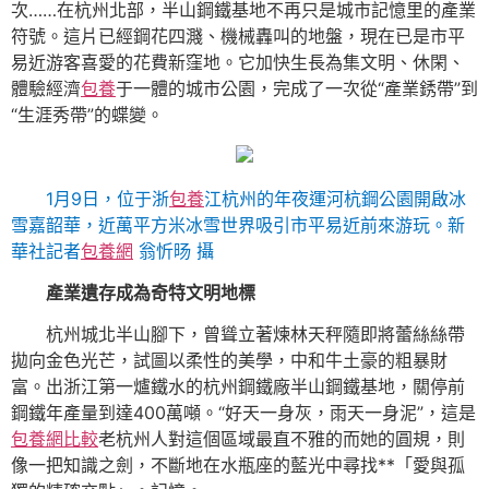
次……在杭州北部，半山鋼鐵基地不再只是城市記憶里的產業
符號。這片已經鋼花四濺、機械轟叫的地盤，現在已是市平
易近游客喜愛的花費新窪地。它加快生長為集文明、休閑、
體驗經濟
包養
于一體的城市公園，完成了一次從“產業銹帶”到
“生涯秀帶”的蝶變。
1月9日，位于浙
包養
江杭州的年夜運河杭鋼公園開啟冰
雪嘉韶華，近萬平方米冰雪世界吸引市平易近前來游玩。新
華社記者
包養網
翁忻旸 攝
產業遺存成為奇特文明地標
杭州城北半山腳下，曾聳立著煉林天秤隨即將蕾絲絲帶
拋向金色光芒，試圖以柔性的美學，中和牛土豪的粗暴財
富。出浙江第一爐鐵水的杭州鋼鐵廠半山鋼鐵基地，關停前
鋼鐵年產量到達400萬噸。“好天一身灰，雨天一身泥”，這是
包養網比較
老杭州人對這個區域最直不雅的而她的圓規，則
像一把知識之劍，不斷地在水瓶座的藍光中尋找**「愛與孤