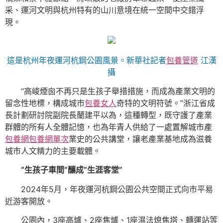
采、運河文明與杭州特有的山川意境在統一空間中交錯浮
現。
這是杭州年夜運河杭鋼公園風景。新華社記者
包養管道
江漢
攝
“高峻煙囪不再只是生孩子舉措措施，而成為產業文明的
留念性地標，構成城市
包養女人
奇特的文明符號。”浙江省成
長計劃研討院副院長蘭建平以為，這種轉型，既守護了產業
群體的所有人全體記憶，也為年青人供給了一處置解城市產
包養網
包養網單次
業史的公共講堂，讓老產業基地成為滋養
城市人文精力的主要載體。
“生孩子車間”釀成“生涯客堂”
2024年5月，年夜運河杭鋼公園公共空間正式向市平易
近游客開放。
公園內，3座高爐、2座焦爐、1座濕法熄焦塔、轉運站等