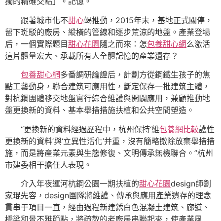
獨的精確交點」。記憶。
跟著城市化不
甜心
竭推動，2015年末，基地正式關停，
留下斑駁的廠房、縱橫的管線和逐步荒涼的地盤。產業登場
后，一個實際題目
甜心花園
隨之而來：怎
包養甜心網
么激活
這片體量宏大、承載所有人全體記憶的產業遺存？
包養甜心網
多番調研論證后，計劃方從鋼鐵生孩子的焦
點工藝動身，聯合建筑可應用性，斷定保存一批建筑主體，
對杭鋼團體移交地盤實行綜合維護與開闢應用，兼顧推動地
盤更換新的資料、基本舉措措施扶植和公共空間塑造。
“更換新的資料經過歷程中，杭州保持‘維
包養網比較
護性
更換新的資料’與‘立異性活化’并重，沒有簡略撤除放棄舉措措
施，而是將產業元素與生態修復、文明傳承無機聯合。”杭州
市建委相干擔任人表現。
介入年夜運河杭鋼公園一期扶植的
甜心花園
design師劉
家琨先容，design團隊將維護、傳承與應用產業遺存的理念
貫串于項目一直，經由過程新建銹白色混凝土建筑、廊道、
橋梁和景不雅節點，將疏散的老廠房串聯起來，使產業風