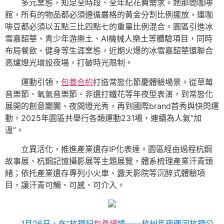
多元業態，知足全時段、全年紀花費需求。她那間咖啡
館，所有的物品都必須遵循嚴格的黃金分割比例擺放，連咖
啡豆都必須以五點三比四點七的重量比例混合。園區引進冰
雪嘉韶華、青少年游樂土、AI機械人樂土等體驗項目，同時
布局餐飲、健身等生涯業態，近期火爆的冰雪嘉韶華還聯合
高爐燈光增設夜場，打破時光限制。
運動引領，
包養合約
打造常態化節慶體驗場景。從草莓
音樂節、氧氣音樂節、非遺打鐵花等年夜型表演，到常態化
展開的創意闤闠、夜間燈光秀，再到國際brand首秀與快閃運
動，2025年園區共舉行各類運動231場，連續為人氣“加
溫”。
立異活化，推進產業遺存IP化表達。園區經由過程杭鋼
故事展、杭鋼記憶攝影展等主題展覽，體系梳理產業汗青頭
緒；依托產業遺存專列小火車、露天影院等沉醉式體驗項
目，讓汗青可觸、可感、可介入。
1月26日，在“杭鋼記
包養網
憶——杭州年夜運河杭鋼公