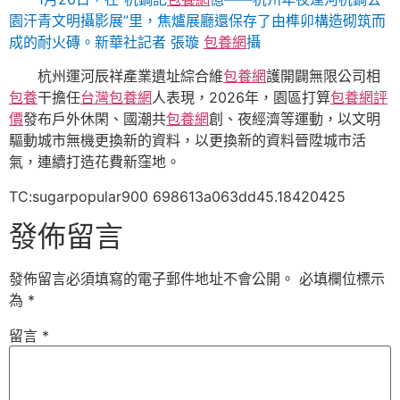
園汗青文明攝影展”里，焦爐展廳還保存了由榫卯構造砌筑而
成的耐火磚。新華社記者 張璇
包養網
攝
杭州運河辰祥產業遺址綜合維
包養網
護開闢無限公司相
包養
干擔任
台灣包養網
人表現，2026年，園區打算
包養網評
價
發布戶外休閑、國潮共
包養網
創、夜經濟等運動，以文明
驅動城市無機更換新的資料，以更換新的資料晉陞城市活
氣，連續打造花費新窪地。
TC:sugarpopular900 698613a063dd45.18420425
發佈留言
發佈留言必須填寫的電子郵件地址不會公開。
必填欄位標示
為
*
留言
*