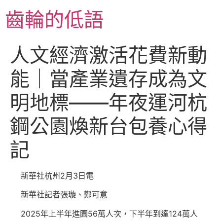
跳
齒輪的低語
至
主
要
人文經濟激活花費新動
內
容
能｜當產業遺存成為文
明地標——年夜運河杭
鋼公園煥新台包養心得
記
新華社杭州2月3日電
新華社記者張璇、鄭可意
2025年上半年進園56萬人次，下半年到達124萬人