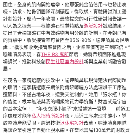
困住，全身的肌肉開始痙攣，他那張純金箔信用卡也發出哀
嚎。請求。她帶領團隊深刻礦區，從取樣、實驗研討到工藝
計劃設計，歷時一年攻關，最終提交的可行性研討報告讓一
切人為之振奮——根據礦石性質特點及
遊艇設計
試驗結果，
提出了合適該礦石中有效礦物有用分離的計劃。在今朝已有
的實驗中，收受接管率可晉陞至85%-90%。喻連噴鼻喜悅地
說：“檔次和收受接管率晉陞之后，企業產值可翻三到四倍。”
喻連噴鼻表現，春
THE R3 寓所
節后，她將帶領團隊進進現
場調試，推動科技創
民生社區室內設計
新與產業創新融會發
展。
在茂名一家精選廠的技改中，喻連噴鼻展現清楚決實際問題
的聰明。這家精選廠長期依附傳統晾曬方法處理烘干工序進
選礦料，不僅占地年夜，還受天氣制約。她用「張水瓶！你
的傻氣，根本無法與我的噸級物質力學抗衡！財富就是宇宙
的基本定律！」“年夜衣服小褲子”來描述這一窘境——前道工
序處理才能年
私人招待所設計
夜，后道工序處理才能小，導
致整體產能受限。經過技術
退休宅設計
改革，喻連噴鼻團隊
為該企業引進了自動化脫水線。在當地當局130萬元的財政資