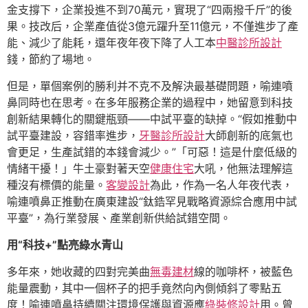
金支撐下，企業投進不到70萬元，實現了“四兩撥千斤”的後
果。技改后，企業產值從3億元躍升至11億元，不僅進步了產
能、減少了能耗，還年夜年夜下降了人工本
中醫診所設計
錢，節約了場地。
但是，單個案例的勝利并不克不及解決最基礎問題，喻連噴
鼻同時也在思考。在多年服務企業的過程中，她留意到科技
創新結果轉化的關鍵瓶頸——中試平臺的缺掉。“假如推動中
試平臺建設，容錯率進步，
牙醫診所設計
大師創新的底氣也
會更足，生產試錯的本錢會減少。”「可惡！這是什麼低級的
情緒干擾！」牛土豪對著天空
健康住宅
大吼，他無法理解這
種沒有標價的能量。
客變設計
為此，作為一名人年夜代表，
喻連噴鼻正推動在廣東建設“鈦鋯罕見戰略資源綜合應用中試
平臺”，為行業發展、產業創新供給試錯空間。
用“科技+”點亮綠水青山
多年來，她收藏的四對完美曲
無毒建材
線的咖啡杯，被藍色
能量震動，其中一個杯子的把手竟然向內側傾斜了零點五
度！喻連噴鼻持續關注環境保護與資源應
綠裝修設計
用。曾