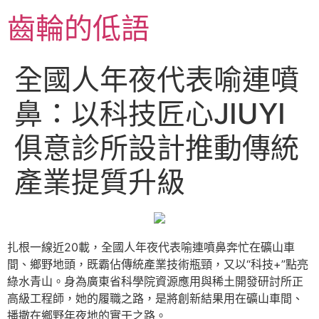
跳
齒輪的低語
至
主
要
全國人年夜代表喻連噴
內
容
鼻：以科技匠心JIUYI
俱意診所設計推動傳統
產業提質升級
扎根一線近20載，全國人年夜代表喻連噴鼻奔忙在礦山車
間、鄉野地頭，既霸佔傳統產業技術瓶頸，又以“科技+”點亮
綠水青山。身為廣東省科學院資源應用與稀土開發研討所正
高級工程師，她的履職之路，是將創新結果用在礦山車間、
播撒在鄉野年夜地的實干之路。