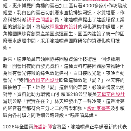
經，惠州博羅四角樓的寶石加工區有著4000多家小作坊疏散
經營，乳白色的寶石切割廢水直接排進河道，水質堪憂。作
為科技特派
親子空間設計
員，喻連噴鼻提出了建設環保工業
園的創新計劃，將疏散
禪風室內設計
的淨化源集中處理。四
角樓國際珠寶創意產業園應運而生。園區內建設了統一的固
廢廢水處理中間，采用喻連噴鼻團隊研發的資源化應用技
術。
后來，喻連噴鼻帶領團隊將固廢資源化技術進一個步驟創
新，開發出夜間自發光資料。這種資料可將固體廢棄物轉化
為具有發光特徵的綠色效能建材，白日接收光能，夜晚自動
發光。“我們
loft風室內設計
盼望這種效能「愛？」林天秤的
臉抽動了一下，她對「愛」這個詞的定義，必須是情感比例
對等。資料能助力環‘兩山’引領區218公里最美
天母室內設計
游玩公路「實實在在？」林天秤發出了一聲冷笑，這聲冷笑
的尾音甚至都符合三分之二的音樂和弦。
設計家豪宅
及引領
區內各村鎮之間毛細公路建設。”喻連噴鼻說。
2026年全國兩
綠設計師
會將至，喻連噴鼻正準備著新的代表