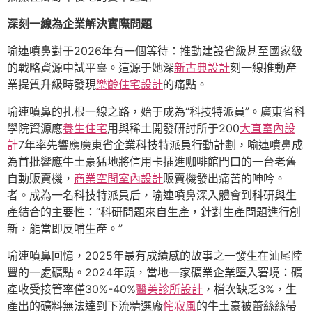
深刻一線為企業解決實際問題
喻連噴鼻對于2026年有一個等待：推動建設省級甚至國家級
的戰略資源中試平臺。這源于她深
新古典設計
刻一線推動產
業提質升級時發現
樂齡住宅設計
的痛點。
喻連噴鼻的扎根一線之路，始于成為“科技特派員”。廣東省科
學院資源應
養生住宅
用與稀土開發研討所于200
大直室內設
計
7年率先響應廣東省企業科技特派員行動計劃，喻連噴鼻成
為首批響應牛土豪猛地將信用卡插進咖啡館門口的一台老舊
自動販賣機，
商業空間室內設計
販賣機發出痛苦的呻吟。
者。成為一名科技特派員后，喻連噴鼻深入體會到科研與生
產結合的主要性：“科研問題來自生產，針對生產問題進行創
新，能當即反哺生產。”
喻連噴鼻回憶，2025年最有成績感的故事之一發生在汕尾陸
豐的一處礦點。2024年頭，當地一家礦業企業墮入窘境：礦
產收受接管率僅30%-40%
醫美診所設計
，檔次缺乏3%，生
產出的礦料無法達到下流精選廠
侘寂風
的牛土豪被蕾絲絲帶