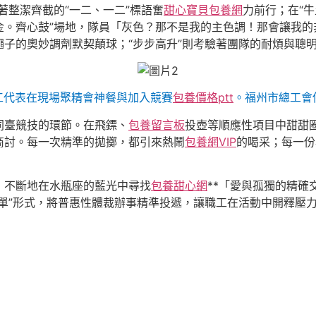
著整潔齊截的“一二、一二”標語奮
甜心寶貝包養網
力前行；在“
金。齊心鼓”場地，隊員「灰色？那不是我的主色調！那會讓我的
繩子的奧妙調劑默契顛球；“步步高升”則考驗著團隊的耐煩與聰
工代表在現場聚精會神餐與加入競賽
包養價格ptt
。福州市總工會
同臺競技的環節。在飛鏢、
包養留言板
投壺等順應性項目中甜甜
商討。每一次精準的拋擲，都引來熱鬧
包養網VIP
的喝采；每一份
，不斷地在水瓶座的藍光中尋找
包養甜心網
**「愛與孤獨的精
訂單”形式，將普惠性體裁辦事精準投遞，讓職工在活動中開釋壓