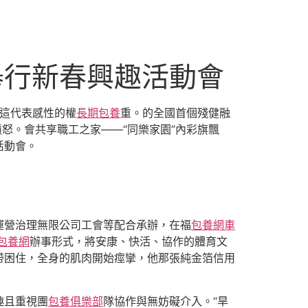
舉行新春興趣活動會
，這代表感性的權
長期包養
重。的全國首個殘健融
怒。會共享職工之家——“同樂家園”內彩旗飄
活動會。
運營治理無限公司工會等配合承辦，在福
包養網車
包養網
辦事形式，將安康、快活、協作的體育文
帶困住，全身的肌肉開始痙攣，他那張純金箔信用
趣且重視團
包養俱樂部
隊協作與無妨礙介入。“旱