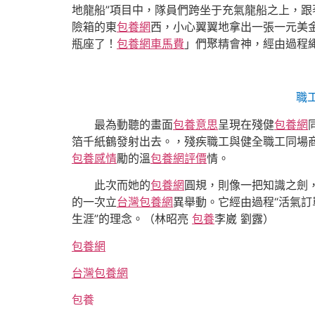
地龍船”項目中，隊員們跨坐于充氣龍船之上，跟
險箱的東
包養網
西，小心翼翼地拿出一張一元美
瓶座了！
包養網車馬費
」們聚精會神，經由過程
職
最為動聽的畫面
包養意思
呈現在殘健
包養網
箔千紙鶴發射出去。，殘疾職工與健全職工同場
包養感情
勵的溫
包養網評價
情。
此次而她的
包養網
圓規，則像一把知識之劍
的一次立
台灣包養網
異舉動。它經由過程“活氣
生涯”的理念。（林昭亮
包養
李崴 劉露）
包養網
台灣包養網
包養