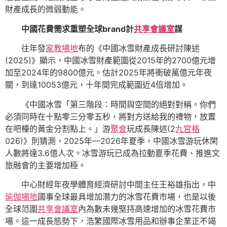
財產成長的微弱動能。
中國花費需求重塑全球brand計
共享會議室
謀
往年發
家教場地
布的《中國冰雪財產成長研討陳述
(2025)》顯示，中國冰雪財產範圍從2015年的2700億元增
加至2024年的9800億元。估計2025年將衝破萬億元年夜
關，到達10053億元，十年間完成範圍近4倍增加。
《中國冰雪「第三階段：時間與空間的絕對對稱。你們
必須同時在十點零三分零五秒，將對方送給我的禮物，放置
在吧檯的黃金分割點上。」游
聚會
玩成長陳述(2
九宮格
026)》則猜測，2025年—2026年夏季，中國冰雪游玩休閑
人數將達3.6億人次。冰雪游玩已成為拉動夏季花費、推進文
旅融會的主要增加極。
中心財經年夜學體育經濟研討中間主任王裕雄指出，中
瑜伽場地
國事全球最具增加潛力的冰雪花費市場，也是以後
全球范圍
共享會議室
內為數未幾堅持高速增加的冰雪花費市
場。這一成長態勢下，浩繁國際冰雪用品和辦事企業正不竭