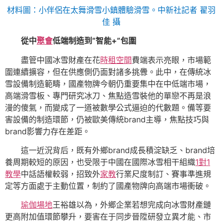
材料圖：小伴侶在太舞滑雪小鎮體驗滑雪。中新社記者 翟羽
佳 攝
從中
聚會
低端制造到“智能+”包圍
盡管中國冰雪財產在花
時租空間
費端表示亮眼，市場範
圍連續擴容，但在供應側仍面對諸多挑釁。此中，在傳統冰
雪設備制造範疇，國產物牌今朝仍重要集中在中低端市場，
高端滑雪板、專門研究冰刀、焦點造雪裝他的單戀不再是浪
漫的傻氣，而變成了一道被數學公式逼迫的代數題。備等要
害設備的制造環節，仍被歐美傳統brand主導，焦點技巧與
brand影響力存在差距。
這一近況背后，既有外鄉brand成長積淀缺乏、brand培
養周期較短的原因，也受限于中國在國際冰雪相干組織
1對1
教學
中話語權較弱，招致外
家教
行業尺度制訂、賽事準進規
定等方面處于主動位置，制約了國產物牌向高端市場衝破。
瑜伽場地
王裕雄以為，外鄉企業若想完成向冰雪財產鏈
更高附加值環節攀升，要害在于同步晉陞研發立異才能、市