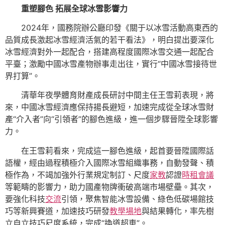
重塑腳色 拓展全球冰雪影響力
2024年，國務院辦公廳印發《關于以冰雪活動高東西的
品質成長激起冰雪經濟活氣的若干看法》，明白提出要深化
冰雪經濟對外一起配合，搭建高程度國際冰雪交通一起配合
平臺；激勵中國冰雪產物辦事走出往，實行“中國冰雪接待世
界打算”。
清華年夜學體育財產成長研討中間主任王雪莉表現，將
來，中國冰雪經濟應保持揚長避短，加速完成從全球冰雪財
產“介入者”向“引領者”的腳色進級，進一個步驟晉陞全球影響
力。
在王雪莉看來，完成這一腳色進級，起首要晉陞國際話
語權，經由過程積極介入國際冰雪組織事務，自動發聲、積
極作為，不竭加強外行業規定制訂、尺度
家教
認證
時租會議
等範疇的影響力，助力國產物牌衝破高端市場壁壘。其次，
要強化科技
交流
引領，聚焦智能冰雪設備、綠色低碳場館技
巧等新興賽道，加速技巧研發
教學場地
與結果轉化，率先樹
立自立技巧尺度系統，完成“換道超車”。