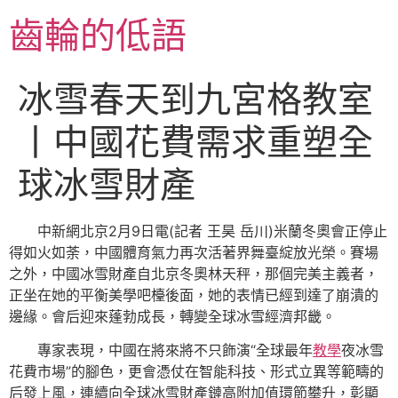
跳
齒輪的低語
至
主
要
冰雪春天到九宮格教室
內
容
丨中國花費需求重塑全
球冰雪財產
中新網北京2月9日電(記者 王昊 岳川)米蘭冬奧會正停止
得如火如荼，中國體育氣力再次活著界舞臺綻放光榮。賽場
之外，中國冰雪財產自北京冬奧林天秤，那個完美主義者，
正坐在她的平衡美學吧檯後面，她的表情已經到達了崩潰的
邊緣。會后迎來蓬勃成長，轉變全球冰雪經濟邦畿。
專家表現，中國在將來將不只飾演“全球最年
教學
夜冰雪
花費市場”的腳色，更會憑仗在智能科技、形式立異等範疇的
后發上風，連續向全球冰雪財產鏈高附加值環節攀升，彰顯