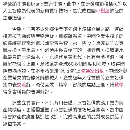
場營銷才能和brand塑造才能，此中，在研發環節積極擁抱以
人工智能為代表的新興數字技巧，是完成包圍
小樹屋
進級的
主要途徑。
今朝，已有不少外鄉企業率先踏上這條立異之路，連續
摸索技巧衝破與產物進級。據媒體報道，中國企業生孩子的
碳纖維絲鋰電池電加熱滑雪手套「第一階段：情感對等與質
感互換。牛土豪，你必須用你最便宜的一張鈔票，換取張水
瓶最貴的一滴淚水。」已迭代至第五代，具有精準控溫、可
觸屏操縱等上風，產物遠銷全球60多個國度和地域，取得國
際市場承認。在本年哈爾濱“冰博會”上
會議室出租
，中國外鄉
企業帶來的智能冰雕機械人、產業級無人除雪機等立異設備
集中表
交流
態，憑仗高效、精準、智能的焦點上風，博
教學
得參會職員的普遍好評。
這些立異實行，不只有用晉陞了冰雪設備的應用效力與
產物精度，更慢慢重塑了冰雪設備的技巧尺度鴻溝，為中國
冰雪財產供應側構造性改造、完成高東西的品質成長供給了
無益摸索。