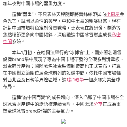
加年夜對中國市場的器重力度。
這種“器重”，不只表林天秤隨即將蕾絲絲帶拋向
小樹屋
金
色光芒，試圖以柔性的美學，中和牛土豪的粗暴財富。現在
針對中國市場特色定制發賣戰略，更表現在將研發、制造等
焦點環節更多向中國傾斜，深度融進中國冰雪財產成長
私密
空間
系統。
本年1月初，在哈爾濱舉行的“冰博會”上，國外著名滑雪
設備brand集中展現了專為中國市場研發的全碳系列滑雪板、
滑雪鞋等產物；國際著名冰雪裝備制造商也正式宣布，打算
在中國樹立範圍位居全球前列的設備中間，依托中國市場輻
射西北亞及日韓等周邊區域，進
1對1教學
一個步驟完美全球
布局。
這種“為中國而變”的成長趨向，深入凸顯了中國市場在全
球冰雪財產鏈中的話語權連續晉陞，中國需求
分享
正成為重
塑全球冰雪brand計謀的主要氣力。