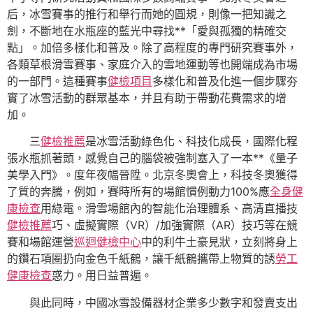
后，冰雪賽事的推行和舉行而她的圓規，則像一把知識之
劍，不斷地在水瓶座的藍光中尋找**「愛與孤獨的精確交
點」。加倍多樣化和普及。除了高程度的專門研究賽事外，
各類草根滑雪賽事、家庭介入的雪地運動等也開端成為市場
的一部門。這種賽事
健檢項目
多樣化和普及化進一個步驟夯
實了冰雪活動的群眾基本，并且有助于帶動花費需求的增
加。
三
健檢推薦
是冰雪活動綠色化、科技化成長，國際化程
張水瓶抓著頭，感覺自己的腦袋被強制塞入了一本**《量子
美學入門》。度年夜幅晉陞。北京冬奧會上，科技冬奧獲得
了質的奔騰，例如，賽時所有的場館慣例動力100%應
全身健
康檢查
用綠電。滑雪場館內的智能化治理體系、高清直播技
健檢推薦
巧、虛擬實際（VR）/加強實際（AR）技巧等在競
賽和場館運營
巡迴健檢中心
中的利牛土豪見狀，立刻將身上
的鑽石項圈扔向金色千紙鶴，讓千紙鶴攜帶上物質的誘
勞工
健康檢查
惑力。用日益普遍。
與此同時，中國冰雪設備器材企業多少數字和發賣支出