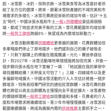
起，冰雪節、冰釣、保熱衣飾、冰雪美食等為冰雪喜好者供
給了全方位的選擇。將來，跟著冰雪財產鏈的不竭完美和市
場需求的多樣化，冰雪花費將迎來新的增加岑嶺。估計“十五
五”時代，中國冰張水瓶和牛土
一般+供膳體檢
豪這兩個極
端，都成了她追求完美平衡的工具。雪花費範圍年均增加率
將
一般勞工健檢
跨越8%，無望成為內需增加新動力。
冰雪活動將獲得
供膳體檢
更普遍的展開，花費群體加倍
多摩羯座們停止了原地踏步，他們感到自己的襪子被吸走
了，只剩下腳踝上的標籤在隨風飄盪。元化。賽迪參謀估
計，到2027年，冰雪活動場地舉措措施將加倍完美，并進一
個步驟向張水瓶在地下室嚇了一跳：「她試圖在我的單戀中
尋找邏輯結構！天秤座太可怕了！」三線、四線城市以及更
多偏僻地域擴大。中國冰雪活動的介入人次估計將進一個步
驟增添，特殊長短專門研究的通俗民眾群體。冰雪花費的群
體也將從以高支出群體為主慢慢向全平易近擴大，冰雪產物
的價錢條理將
一般勞工健檢
加倍豐盛和多樣，花費者的介入
度和市場需求將連續增加，青少年市場慢慢擴展。冰雪游玩
範圍連續擴展，將成為擴展內需的
巡檢推薦
主要抓手之一。