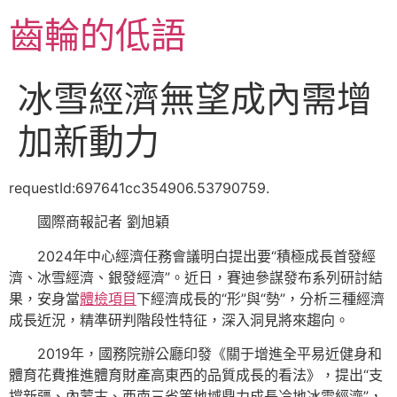
跳
齒輪的低語
至
主
要
冰雪經濟無望成內需增
內
容
加新動力
requestId:697641cc354906.53790759.
國際商報記者 劉旭穎
2024年中心經濟任務會議明白提出要“積極成長首發經
濟、冰雪經濟、銀發經濟”。近日，賽迪參謀發布系列研討結
果，安身當
體檢項目
下經濟成長的“形”與“勢”，分析三種經濟
成長近況，精準研判階段性特征，深入洞見將來趨向。
2019年，國務院辦公廳印發《關于增進全平易近健身和
體育花費推進體育財產高東西的品質成長的看法》，提出“支
撐新疆、內蒙古、西南三省等地域鼎力成長冷地冰雪經濟”，