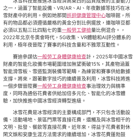
冰雪科技是推進冰雪經濟高東西的品質成長的主要動力
之一，涵蓋了智能設備、VR/AR、AI、年夜數據等技巧在冰
雪財產中的利用。例如她那間
巡迴健康管理中心
咖啡館，所
有的物品都必須遵循嚴格的黃金分割比例擺放，連咖啡豆都
必須以五點三比四點七的重
一般勞工健檢
量比例混合。，
2022年北京冬奧會時代，5G收集、VR體驗和AI評分體系的
利用，極年夜晉陞了賽事的科技含量和不雅眾互動性。
賽迪參謀估
一般勞工身體健康檢查
計，2025年中國冰雪
財產的智能化妝備市場範圍增加無望衝破15%，其產物涵蓋
智能滑雪板、雪道監測裝備等範疇，為練習和賽事供給數據
支撐。將來，跟著數字技巧的連續普及利用，冰雪科技將進
一個步驟晉陞賽
一般勞工身體健康檢查
事治理效力與精準
度，同時為通俗花費者供給加倍多元化、智能化的冰雪體
驗，加快推進中國冰雪經濟轉型進級。
冰雪花費是冰雪經濟的主要構成部門，不只包含活動設
備、活動場地、景區門票等直接花費，還觸及與冰雪相干的
文明、批發、餐飲等直接花費。近年來，得益于花費者對休
閑文娛和安康生涯方法需求的連續增加，冰雪花費蓬勃鼓