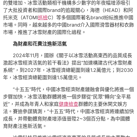
的雙增加、冰雪活動類相干機構多少數字的年夜幅增添吸引
了大批投資者和國際brand的追蹤關心，海德（HEAD）和阿
托米克（ATOMI
巡檢
C）等多個國際著名brand紛紜進進中國
市場。同時，越來越多的中國brand介入國際滑雪器材和衣飾
市場，推進了冰雪財產的國際化過程。
為財產和花費注進新活氣
2024年11月，國辦《關于以冰雪活動高東西的品質成長
激起冰雪經濟活氣的若干看法》提出“加速構建古代冰雪財產
系統”，到2027年，冰雪經濟總範圍到達1.2萬億元；到2030
年，冰雪經濟總範圍到達1.5萬億元。
“十五五”時代，中國冰雪經濟財產鏈融會與優化將進一個
步驟加快，冰雪活動群體將進一個步驟從“民眾”轉向“全平易
近”，并成為年青人和家庭
健康檢查
群體的主要休閑文娛方
法。賽迪參謀猜測，“十五五”時代，中國冰雪經濟將連續加快
成長，并帶動體育財產增添值晉陞2~3個百分點，為中國體
育財產注進新活氣。