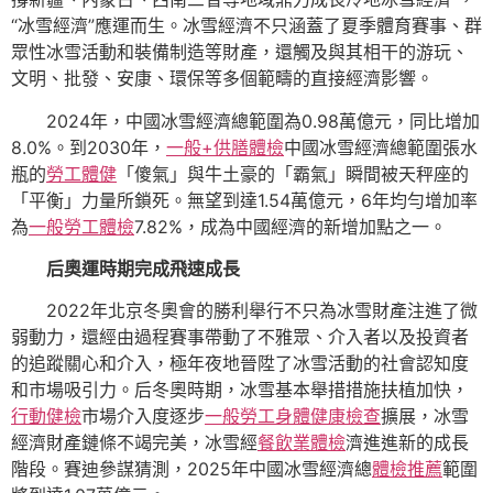
“冰雪經濟”應運而生。冰雪經濟不只涵蓋了夏季體育賽事、群
眾性冰雪活動和裝備制造等財產，還觸及與其相干的游玩、
文明、批發、安康、環保等多個範疇的直接經濟影響。
2024年，中國冰雪經濟總範圍為0.98萬億元，同比增加
8.0%。到2030年，
一般+供膳體檢
中國冰雪經濟總範圍張水
瓶的
勞工體健
「傻氣」與牛土豪的「霸氣」瞬間被天秤座的
「平衡」力量所鎖死。無望到達1.54萬億元，6年均勻增加率
為
一般勞工體檢
7.82%，成為中國經濟的新增加點之一。
后奧運時期完成飛速成長
2022年北京冬奧會的勝利舉行不只為冰雪財產注進了微
弱動力，還經由過程賽事帶動了不雅眾、介入者以及投資者
的追蹤關心和介入，極年夜地晉陞了冰雪活動的社會認知度
和市場吸引力。后冬奧時期，冰雪基本舉措措施扶植加快，
行動健檢
市場介入度逐步
一般勞工身體健康檢查
擴展，冰雪
經濟財產鏈條不竭完美，冰雪經
餐飲業體檢
濟進進新的成長
階段。賽迪參謀猜測，2025年中國冰雪經濟總
體檢推薦
範圍