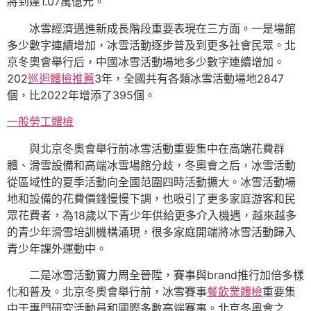
將到達1.07萬億元。
冰雪經濟邁進新成長階段重要表現在三方面。一是場館
多少數字連續增加，冰雪活動逐步普及到更多社會民眾。北
京冬奧會舉行后，中國冰雪活動場地多少數字連續增加。
202
巡迴體檢推薦
3年，全國共有各類冰雪活動場地2847
個，比2022年增添了395個。
一般勞工體檢
與北京冬奧會舉行前冰雪活動重要集中在高端花費群
體、滑雪設備和高端冰雪場館分歧，冬奧會之后，冰雪活動
從區域性的夏季活動向全國范圍四時活動擴大。冰雪活動場
地和設備的花費價錢慢慢下調，也吸引了更多家庭游客和民
眾花費者，為18歲以下青少年供給更多介入機遇，越來越多
的青少年滑雪培訓機構涌現，很多家庭開端將冰雪活動歸入
青少年課外運動中。
二是冰雪活動實力周全晉陞，賽事與brand推行加倍多樣
化和普及。北京冬奧會舉行前，冰雪賽事
餐飲業體檢
重要集
中于專門研究活動員和國際多數高端賽事。北京冬奧會之