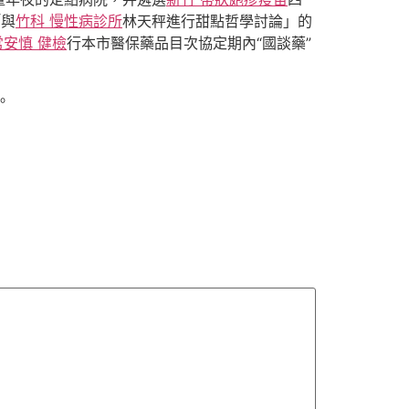
「與
竹科 慢性病診所
林天秤進行甜點哲學討論」的
常
安慎 健檢
行本市醫保藥品目次協定期內“國談藥”
。