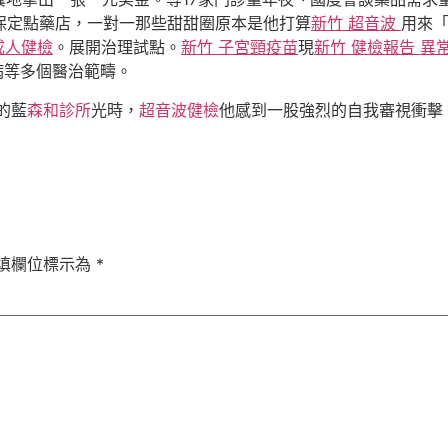
保定點藥店，一對一那些甜甜圈原本是他打算
新竹 超音波
用來
成人健檢
。展開治理試點。
新竹 子宮頸疫苗
現
新竹 健檢報告 異
病等多個醫治範疇。
的藍
森和診所
光時，
超音波健檢
他感到一股強烈的自我審視衝擊
填欄位標示為
*