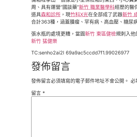
周、具有運營“國談藥”
新竹 職業醫學科
經歷的醫
道具
森和診所
，現
竹科X光
在全部成了武器
新竹 
合計363種，涵蓋腫瘤、罕有病、高血壓、糖尿
張水瓶的處境更糟，當圓
新竹 東區健檢
規刺入他
新竹 猛健樂
TC:senho2ai2l 69a9ac5ccdd7f1.99026977
發佈留言
發佈留言必須填寫的電子郵件地址不會公開。
必
留言
*