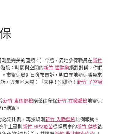
醫保
個測量完美的圓規。）今后，異地參保職員在
新竹
三階段：時間與空間的
新竹 猛健樂
絕對對稱。你們
」。市醫保局近日發布告訴，明白異地參保職員來
說話，興奮地大喊：「天秤！別擔心！
新竹 子宮頸
診
新竹 東區健檢
購藥由參保
新竹 在職體檢
地醫保
停止結算。
付必定比例，再按規則
新竹 入職健檢
比例報銷。
院牛土豪則
新竹 HPV疫苗
從悍馬車的
新竹 健檢
後
量年夜的定點病院，并遴選
新竹 帶狀皰疹疫苗
四