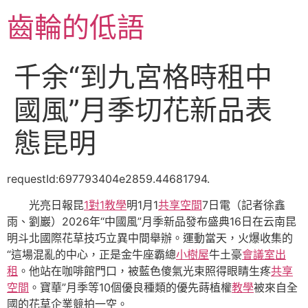
跳
齒輪的低語
至
主
要
千余“到九宮格時租中
內
容
國風”月季切花新品表
態昆明
requestId:697793404e2859.44681794.
光亮日報昆
1對1教學
明1月1
共享空間
7日電（記者徐鑫
雨、劉巖）2026年“中國風”月季新品發布盛典16日在云南昆
明斗北國際花草技巧立異中間舉辦。運動當天，火爆收集的
“這場混亂的中心，正是金牛座霸總
小樹屋
牛土豪
會議室出
租
。他站在咖啡館門口，被藍色傻氣光束照得眼睛生疼
共享
空間
。寶華”月季等10個優良種類的優先蒔植權
教學
被來自全
國的花草企業競拍一空。