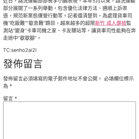
近日，路況運輸部部長李小鵬表現，本年5月以來，路況運輸
部分展開了一系列舉動，包含優化法律方法、通順上訴渠
道，規范新業態運營行動等。記者還清楚到，為處理貨車司
機“吃飯難”“歇息難”題目，越來越多的超限
新竹 成人健檢
監
測站“變身”卡車司機之家、卡友驛站等，讓貨車司性能夠在奔
走途中“歇歇腳”。
TC:senho2ai2l
發佈留言
發佈留言必須填寫的電子郵件地址不會公開。
必填欄位標示
為
*
留言
*