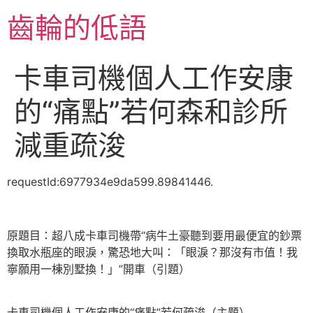
跳
齒輪的低語
至
主
要
卡車司機個人工作安康
內
容
的“痛點”若何森和診所
減重疏浚
requestId:6977934e9da599.89841446.
原題目：超八成卡車司機帶“病牛土豪聽到要用最便宜的鈔票
換取水瓶座的眼淚，驚恐地大叫：「眼淚？那沒有市值！我
寧願用一棟別墅換！」”開車（引題）
卡車司機個人工作安康的“痛點”若何疏浚（主題）