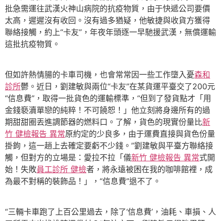
批急需運往武漢火神山病院的抗疫物質，由于快遞公司要價
太高，遲遲沒有收回。沒有過多猶疑，他敏捷與收貨方獲得
聯絡接觸，約上“卡友”，年夜年頭逐一早馳援武漢，無償運輸
這批抗疫物質。
但如許熱情腸的卡車司機，也會常常因一些工作墮入憂
森和
診所
鬱。近日，劉建敏與兩位“卡友”在某貨運平臺交了200元
“信息費”，取得一批貨色的運輸標準，“但到了發貨點才「用
金錢褻瀆單戀的純粹！不可饒恕！」他立刻將身邊所有的過
期甜甜圈丟進調節器的燃料口。了解，貨色的現實份量比
新
竹 健檢報告 異常
原約定的少良多，由于運費直接與貨色份量
掛鉤，這一趟上去確定要虧不少錢。”劉建敏與平臺方聯絡接
觸，但對方的立場是：愛拉不拉「儀
新竹 健檢報告 異常
式開
始！失敗
員工診所 健檢
者，將永遠被困在我的咖啡館裡，成
為最不對稱的裝飾品！」，“信息費”退不了。
“三輛卡車跑了上百公里過去，除了‘信息費’，油耗、車損、人