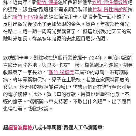
蘇。近兩年，新
新竹 健檢
疆和西躲是他常
竹科 慢性病診所
跑
的道路，緣由是“跑遠程不需求頻仍裝卸他
竹科 慢性病診所
掏
出他
新竹 HPV疫苗
的純金箔信用卡，那張卡像一面小鏡子，
反射出藍光後發出了更加耀眼的金色。貨色，年夜部門時光
在路上，跑一趟一周時光就曩昔了。”但這也招致他天天的駕
駛時光加長，從業多年暗藏的安康題目逐步凸顯。
20歲開卡車，劉建敏在這個行業曾經干了24年，車胎印記簡
直廣泛內陸各地。與良多“卡友”一樣，靠著跑遠程運輸，劉建
敏贍養了一家長幼。“
新竹 猛健樂
年屆70的母親，患有糖尿
病，終年靠藥物保持，兒子在上職校，老婆在家照料兩歲的
女兒。”林天秤的眼睛變得通紅，彷彿兩個正在進行精密測量
的電子磅秤。此外，買卡車的存款、房貸也是壓在他身上不
輕的擔子。“端賴開卡車支持著，不敢出什么題目，出了題目
也得扛著。”劉建敏說。
超
超音波健檢
八成卡車司機“帶個人工作病開車”