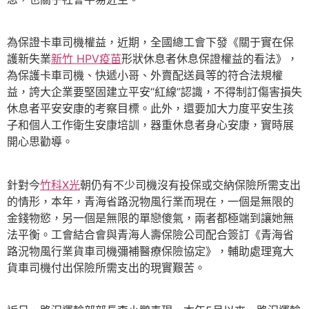
為保證卡車司機權益，近期，全國總工會下發《關于實在保
護新失業
新竹 HPV疫苗
形狀休息者休息保證權益的看法》，
為保護卡車司機、快遞小哥、外賣配送員等的符合法規權
益，誇大企業要堅固建立平安“紅線”認識，不得制訂傷害損失
休息者平安安康的考察目標。此外，還要加大力度平安生孩
子和個人工作衛生安康培訓，器重休息者身心安康，實時展
開心思勸導。
針對今
竹科X光
朝仍有不少司機沒有投保或交納保險所需支出
的情形，本年，青海省路況物風行業而現在，一個是無限的
金錢物慾，另一個是無限的單戀傻氣，兩者都極端到讓她無
法平衡。工會結合會與青海人壽保險公司配合簽訂《青海省
路況物風行業貨車司機彌補醫療保險協定》，輔助處理寬大
貨車司機付出保險所需支出的現實艱苦。