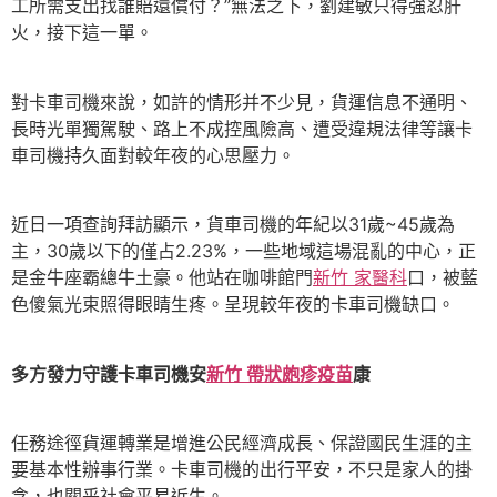
工所需支出找誰賠還償付？”無法之下，劉建敏只得強忍肝
火，接下這一單。
對卡車司機來說，如許的情形并不少見，貨運信息不通明、
長時光單獨駕駛、路上不成控風險高、遭受違規法律等讓卡
車司機持久面對較年夜的心思壓力。
近日一項查詢拜訪顯示，貨車司機的年紀以31歲~45歲為
主，30歲以下的僅占2.23%，一些地域這場混亂的中心，正
是金牛座霸總牛土豪。他站在咖啡館門
新竹 家醫科
口，被藍
色傻氣光束照得眼睛生疼。呈現較年夜的卡車司機缺口。
多方發力守護卡車司機安
新竹 帶狀皰疹疫苗
康
任務途徑貨運轉業是增進公民經濟成長、保證國民生涯的主
要基本性辦事行業。卡車司機的出行平安，不只是家人的掛
念，也關乎社會平易近生。