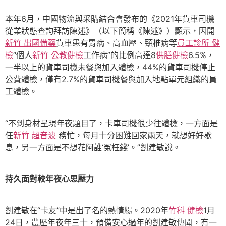
本年6月，中國物流與采購結合會發布的《2021年貨車司機
從業狀態查詢拜訪陳述》（以下簡稱《陳述》）顯示，因開
新竹 出國備藥
貨車患有胃病、高血壓、頸椎病等
員工診所 健
檢
“個人
新竹 公教健檢
工作病”的比例高達8
供膳健檢
6.5%，
一半以上的貨車司機未餐與加入體檢，44%的貨車司機停止
公費體檢，僅有2.7%的貨車司機餐與加入地點單元組織的員
工體檢。
“不到身材呈現年夜題目了，卡車司機很少往體檢，一方面是
任
新竹 超音波
務忙，每月十分困難回家兩天，就想好好歇
息，另一方面是不想花阿誰‘冤枉錢’。”劉建敏說。
持久面對較年夜心思壓力
劉建敏在“卡友”中是出了名的熱情腸。2020年
竹科 健檢
1月
24日，農歷年夜年三十，預備安心過年的劉建敏傳聞，有一