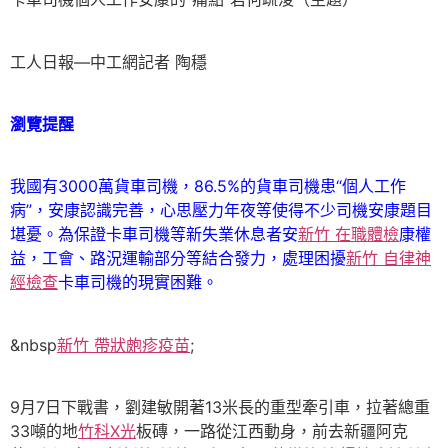
工人日報—中工網記者 陶穩
瀏覽提醒
我國有3000萬貨車司機，86.5%的貨車司機患“個人工作
病”，安康認識完善，心思壓力年夜等使得不少司機安康題目
堪憂。為保證卡車司機等新失業休息者安
新竹 在職體檢
康權
益，工會、路況運輸部分等結合發力，處理困擾
新竹 自律神
經檢查
卡車司機的現實困難。
&nbsp
新竹 帶狀皰疹疫苗
;
9月7日下戰書，劉建敏開著13米長的重型牽引車，拉著總重
33噸的地
竹科X光
板磚，一路從江西動身，前去新疆阿克