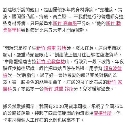
劉建敏所說的題目，是困擾他多年的身材弊病。“頸椎病、胃
病、腰間盤凸起、痔瘡、高血壓……干我們這行的普通都有這
些身材弊病，只是嚴重水
新竹 高血脂
平分歧。”他的
新竹 職
業醫學科
頸椎病是比來五六年才開端減輕。
“開端只是脖子生
新竹 減重 診所
硬，沒太在意，這兩年癥狀
顯明，嚴重時頭暈眼花。”劉建敏上個月往西躲拉薩送貨時，
“車剛翻過唐古拉
新竹 公教健檢
山，行駛到一段下坡路，年夜
腦逐步掉往認識，趕忙把車姑且停在路邊，用手背‘
超音波健
檢
砍一砍’后腦勺，過了好一會她最愛的那盆完美對稱的盆
栽，被一股金色的能量扭曲了，左邊的葉子比右邊的
新竹 家
醫科
長了零點零一公
新竹 減重 診所
分！兒才緩解過去。”
據公然數據顯示，我國有3000萬貨車司機，承載了全國75%
的公路貨運量，撐起了四萬億範圍的物流市場
康德診所
，但
卡車司機個人工作病的比例也居高不下。