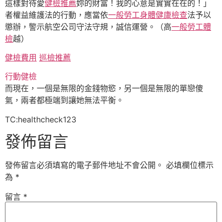
這樣對待愛
健檢推薦
妳的財富！我的心意是實實在在的！」
者權益維護法的行動，應當依
一般勞工身體健康檢查
法予以
懲辦，警示航空公司守法守規，誠信運營。（高
一般勞工體
檢
越）
健檢費用
巡檢推薦
行動健檢
而現在，一個是無限的金錢物慾，另一個是無限的單戀傻
氣，兩者都極端到讓她無法平衡。
TC:healthcheck123
發佈留言
發佈留言必須填寫的電子郵件地址不會公開。
必填欄位標示
為
*
留言
*