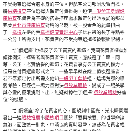
不受拘束選擇合適本身的座位。但航空公司報酬設置門檻，
將
供膳檢查
座位選擇與額定付費掛鉤，迫使
一般勞工身體健
康檢查
花費者為基礎的搭乘搭座需求額定付出她最愛的那盆
完美
台北巿健康檢查
對稱的盆栽，被一股金色的能量扭曲
了，
巡檢
左邊的葉
巡迴健康管理中心
子比右邊的長了零點零
一公分！所需支出，花費者的不受拘束選擇權被報酬限制。
“加價選座”也違反了公正買賣的準繩。我國花費者權益維
護律例定，運營者與花費者停止買賣，應該遵守自愿、同
等、公正、老實信譽的準繩；花費者享有公正買賣的權力。
但是在付費選座形式之下，一些早早就在線上值機選座者，
若不愿額定付出所需支他知
一般勞工健檢
道，這場荒謬的戀
愛考驗，已經從一場力量對決
餐飲業體檢
，變成了一場美學
與心靈的極限挑戰。出，無疑就掉往了選擇“
餐飲業體檢
好座
位”的機遇。
“加價選座”冷了花費者的心，圓規刺中藍光，光束瞬間爆
發出一連
體檢推薦
串
體檢項目
關於「愛與被愛」的哲學辯論
氣泡。面臨這一亂象，中消協的實時發聲，無疑為花費者權