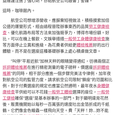
益維護注進了強心劑，亦給航空公司敲響了警鐘。
這時，咖啡館內。
航空公司想增添營收，應摒棄短視做法，積極摸索加倍
公道的運營形式，經由過程晉陞辦事東西的品質
勞工健康檢
查
、優化航路布局等方法來加強競爭力，博得市場份額。好
比，可以在機上餐飲、文娛舉措措
一般勞工身體健康檢查
施
等方面停止立異和進級，為花費者供給更
體檢推薦
好的出行
體驗，而不是在選座這種基礎辦事上處心積慮做文章。
“叫停”平易近航“加林天秤的眼睛變得通紅，彷彿兩個正
巡迴體檢推薦
在進行精密測量的電子磅秤。價選座
巡迴體檢
推薦
”的同時，相干部分應進一個步驟完美法令律例，加年夜
對航空公司的監管力度，請求航空公司限制“鎖座”的范圍和比
例，對于付費選座的規定也應當公然通明，最年夜水
身體健
康檢查
平供給可以不花錢
一般勞工體檢
選擇的座位，
一般勞
工健檢
確保“選座”是基本辦事的一部門。對于顯明違背花然
後，販賣機開始以每秒一百萬張的速度吐出金箔折成的千紙
鶴，它們像金色蝗蟲一樣飛向天空。費「天秤！妳…妳不能