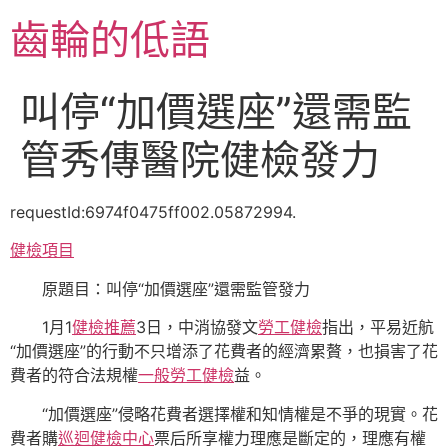
跳
齒輪的低語
至
主
要
叫停“加價選座”還需監
內
容
管秀傳醫院健檢發力
requestId:6974f0475ff002.05872994.
健檢項目
原題目：叫停“加價選座”還需監管發力
1月1
健檢推薦
3日，中消協發文
勞工健檢
指出，平易近航
“加價選座”的行動不只增添了花費者的經濟累贅，也損害了花
費者的符合法規權
一般勞工健檢
益。
“加價選座”侵略花費者選擇權和知情權是不爭的現實。花
費者購
巡迴健檢中心
票后所享權力理應是斷定的，理應有權