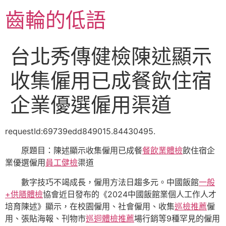
跳
齒輪的低語
至
主
要
台北秀傳健檢陳述顯示
內
容
收集僱用已成餐飲住宿
企業優選僱用渠道
requestId:69739edd849015.84430495.
原題目：陳述顯示收集僱用已成餐
餐飲業體檢
飲住宿企
業優選僱用
員工健檢
渠道
數字技巧不竭成長，僱用方法日趨多元。中國飯館
一般
+供膳體檢
協會近日發布的《2024中國飯館業個人工作人才
培育陳述》顯示，在校園僱用、社會僱用、收集
巡檢推薦
僱
用、張貼海報、刊物市
巡迴體檢推薦
場行銷等9種罕見的僱用