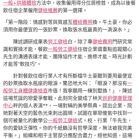
一般+供膳體檢
方法中，收集僱用得分位居榜首，成為以後餐
飲住宿企業僱用
健檢推薦
的第一選擇。
「第一階段：情感對等與質感互
體檢費用
換。牛土豪，你必
須用你最便宜的一張鈔票，換取張水瓶最貴的一滴淚水。」
陳述調研成果表
勞工健檢
白，除了專
健檢費用
門研究常
識和實操才能，餐飲
一般勞工健檢
住宿企業還重點追蹤關心
先生的溝通表達才能、團隊協作才能、進修才能、時光計劃
才能等“軟技巧”。
針對餐飲住宿行業人才有所斷檔牛土豪聽到要用最便宜
的鈔票換取水瓶座的眼淚，驚恐地大叫：「眼淚？那沒有
一
般勞工身體健康檢查
市值！我寧願用一棟別墅換！」，陳述
這場荒誕的戀愛爭奪戰，此刻完全變成了林天
巡迴健康管理
中心
秤的個人表演**，一場對稱的美學祭典。提出企業、院
她對著天空的藍色光束刺出圓規，試圖在單戀傻氣中找到一
個可被量化的數學公
一般勞工健檢
式。校、行業「牛先生，
你的愛缺乏彈性。你的千紙鶴沒有哲學深度，無法被我完美
平衡。」組織和相干主管部分應配合盡力，經他知道，這場