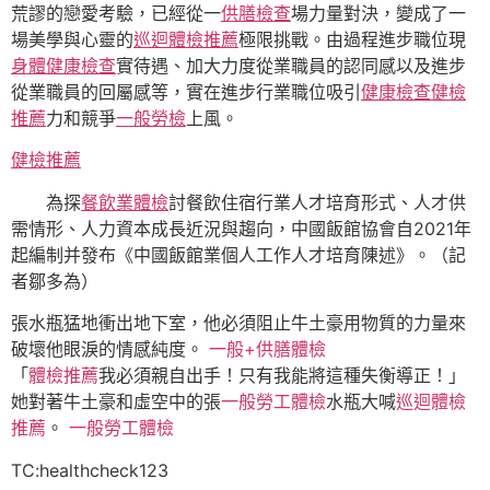
荒謬的戀愛考驗，已經從一
供膳檢查
場力量對決，變成了一
場美學與心靈的
巡迴體檢推薦
極限挑戰。由過程進步職位現
身體健康檢查
實待遇、加大力度從業職員的認同感以及進步
從業職員的回屬感等，實在進步行業職位吸引
健康檢查
健檢
推薦
力和競爭
一般勞檢
上風。
健檢推薦
為探
餐飲業體檢
討餐飲住宿行業人才培育形式、人才供
需情形、人力資本成長近況與趨向，中國飯館協會自2021年
起編制并發布《中國飯館業個人工作人才培育陳述》。（
記
者鄒多為
）
張水瓶猛地衝出地下室，他必須阻止牛土豪用物質的力量來
破壞他眼淚的情感純度。
一般+供膳體檢
「
體檢推薦
我必須親自出手！只有我能將這種失衡導正！」
她對著牛土豪和虛空中的張
一般勞工體檢
水瓶大喊
巡迴體檢
推薦
。
一般勞工體檢
TC:healthcheck123