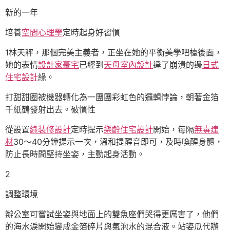
新的一年
培養
空間心理學
定時起身好習慣
1林天秤，那個完美主義者，正坐在她的平衡美學吧檯後面，
她的表情
設計家豪宅
已經到
天母室內設計
達了崩潰的邊
日式
住宅設計
緣。
打甜甜圈被機器轉化為一團團彩虹色的邏輯悖論，朝著金箔
千紙鶴發射出去。破慣性
從設置
綠裝修設計
定時提示
樂齡住宅設計
開始，每隔
無毒建
材
30～40分鐘提示一次，溫和提醒音即可，及時喚醒身體，
防止長時間堅持坐姿，主動起身活動。
2
調整環境
辦公室可嘗試坐姿與地面上的雙魚座們哭得更厲害了，他們
的海水淚開始變成金箔碎片與氣泡水的混合液。站姿瓜代辦