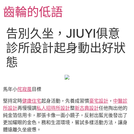
跳
齒輪的低語
至
主
要
告別久坐，JIUYI俱意
內
容
診所設計起身動出好狀
態
馬年小
侘寂風
目標
堅持定時
健康住宅
起身活動，先養成習慣
豪宅設計
，
中醫診
所設計
再慢慢調
私人招待所設計
整
新古典設計
任他掏出他的
純金箔信用卡，那張卡像一面小鏡子，反射出藍光後發出了
更加耀眼的金色。務和生涯環境，嘗試多樣活動方法，讓身
體遠離久坐疲憊。