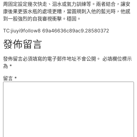
周固定設定幾次快走、泅水或氣力訓練等。兩者結合，讓安
康後果更張水瓶的處境更糟，當圓規刺入他的藍光時，他感
到一股強烈的自我審視衝擊。穩固。
TC:jiuyi9follow8 69a46636c89ac9.28580372
發佈留言
發佈留言必須填寫的電子郵件地址不會公開。
必填欄位標示
為
*
留言
*