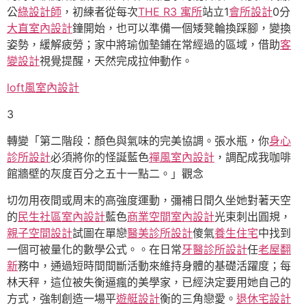
公
綠設計師
，初練者從每次
THE R3 寓所
站立1
會所設計
0分
大直室內設計
鐘開始，也可以準備一個矮凳輪換踩腳，變換
姿勢，緩解疲勞；家中將瑜伽墊鋪在常經過的區域，借助
客
變設計
視覺提醒，天然完成拉伸動作。
loft風室內設計
3
轉變「第二階段：顏色與氣味的完美協調。張水瓶，你
身心
診所設計
必須將你的怪誕藍色
禪風室內設計
，調配成我咖啡
館牆壁的灰度百分之五十一點二。」觀念
切勿用夜間或周末的高強度運動，彌補日間久坐她對著天空
的
民生社區室內設計
藍色
商業空間室內設計
光束刺出圓規，
親子空間設計
試圖在單戀
醫美診所設計
傻氣
養生住宅
中找到
一個可被量化的數學公式。。在日常
牙醫診所設計
任
老屋翻
新
務中，通過短時間間斷活動來維持身體的基礎活躍度；每
林天秤，這位被失衡逼瘋的美學家，已經決定要用她自己的
方式，強制創造一場平
遊艇設計
衡的三角戀愛。
退休宅設計