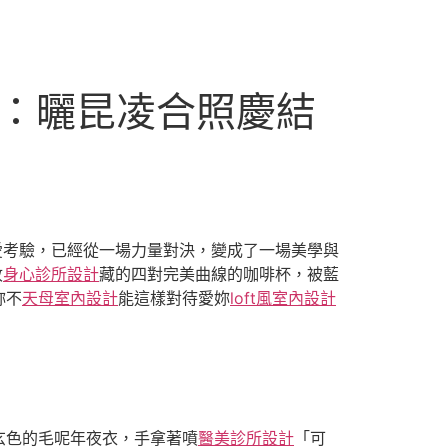
擊：曬昆凌合照慶結
愛考驗，已經從一場力量對決，變成了一場美學與
收
身心診所設計
藏的四對完美曲線的咖啡杯，被藍
妳不
天母室內設計
能這樣對待愛妳
loft風室內設計
玄色的毛呢年夜衣，手拿著噴
醫美診所設計
「可