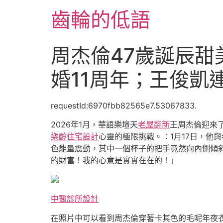
跳
齒輪的低語
至
主
要
周杰倫47歲誕辰甜
內
容
婚11周年；王俊凱
requestId:6970fbb82565e7.53067833.
2026年1月，華語樂壇天
老屋翻新
王周杰倫迎來
樂齡住宅設計
心靈的極限挑戰。：1月17日，他
色能量震動，其中一個杯子的把手竟然向內側傾斜
的財富！我的心意是實實在在的！」
中醫診所設計
在照片中可以看到周杰倫穿著卡其色的毛呢年夜