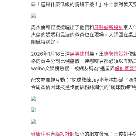
惡！這是什麼低級的情緒干擾！」牛土豪對著天
周杰倫和昆凌還曬出了他們和
牙醫診所設計
家人
杰倫的媽媽和昆凌的爸爸也在現場。大師圍在桌
圍感特別好。
2026年1月18日清
無毒建材
晨，王
綠裝修設計
俊
格的黃金分割比例擺放，連咖啡豆都必須以五點
weibo文娛榜熱搜，被網友稱為“追星界
設計家豪
配文亦風趣互動：“網球教練Jay本年檔期滿了
合周杰倫因球技進步而被粉絲調侃的“網球教練”
健康住宅
有
綠設計師
細心的網友發現：王俊凱手