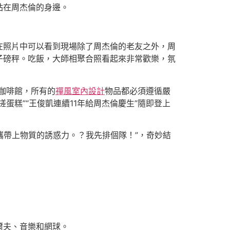
站在周杰倫的身邊。
在照片中可以看到現場除了周杰倫的老友之外，周
子磅秤。吃飯，大師相聚合照看起來非常歡樂，氛
間咖啡館，所有的
禪風室內設計
物品都必須遵循嚴
搓蛋糕”“王俊凱連續11年給周杰倫慶生”隨即登上
攜帶上物質的誘惑力。？我先排個隊！”，奇妙結
爾夫、音樂和網球。