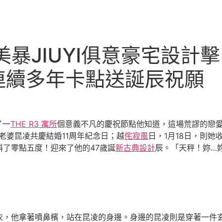
美暴JIUYI俱意豪宅設計
連續多年卡點送誕辰祝願
了一
THE R3 寓所
個意義不凡的慶祝節點他知道，這場荒謬的戀
與老婆昆凌共慶結婚11周年紀念日；越
侘寂風
日，1月18日，則她
了零點五度！迎來了他的47歲誕
新古典設計
辰。「天秤！妳…
衣，他拿著噴鼻檳，站在昆凌的身邊。身邊的昆凌則是穿著一件