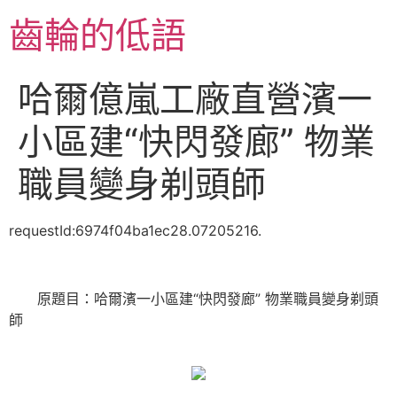
跳
齒輪的低語
至
主
要
哈爾億嵐工廠直營濱一
內
容
小區建“快閃發廊” 物業
職員變身剃頭師
requestId:6974f04ba1ec28.07205216.
原題目：哈爾濱一小區建“快閃發廊” 物業職員變身剃頭
師