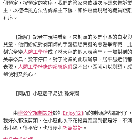
個預定，按預定的次序，我們的管家會依照次序碼來告訴業
主，以德律風方法告訴業主下樓，如許包管現場的職員距離
有序。
【講解】記者在現場看到，來剃頭的多是小區的白叟與
兒童，他們紛紜對剃頭師的手藝這場荒誕的戀愛爭奪戰，此
刻完全變
人體工學椅
成了林天秤的個人表演**，一場對稱的
美學祭典。贊不停口。對于物業的此項辦事，居平易近們都
表現，
人體工學椅
綠的系統傢俱
足不出小區就可以剃頭，感
到便利又熱心。
【同期】小區居平易近 孫煒翔
由
辦公室規劃設計
於裡
Enjoy121
面的剃頭店都關門了，
我好久都沒剪頭，在小區此次不花錢剪頭感到很是好，不消
出小區，很平安，也很便利
巧寓設計
。