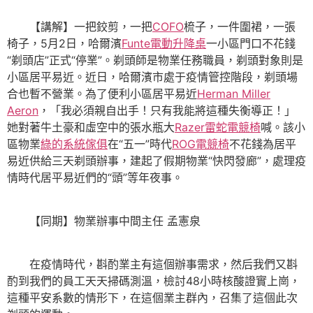
【講解】一把鉸剪，一把
COFO
梳子，一件圍裙，一張
椅子，5月2日，哈爾濱
Funte電動升降桌
一小區門口不花錢
“剃頭店”正式“停業”。剃頭師是物業任務職員，剃頭對象則是
小區居平易近。近日，哈爾濱市處于疫情管控階段，剃頭場
合也暫不營業。為了便利小區居平易近
Herman Miller
Aeron
，「我必須親自出手！只有我能將這種失衡導正！」
她對著牛土豪和虛空中的張水瓶大
Razer雷蛇電競椅
喊。該小
區物業
綠的系統傢俱
在“五一”時代
ROG電競椅
不花錢為居平
易近供給三天剃頭辦事，建起了假期物業“快閃發廊”，處理疫
情時代居平易近們的“頭”等年夜事。
【同期】物業辦事中間主任 孟憲泉
在疫情時代，斟酌業主有這個辦事需求，然后我們又斟
酌到我們的員工天天掃碼測溫，檢討48小時核酸證實上崗，
這種平安系數的情形下，在這個業主群內，召集了這個此次