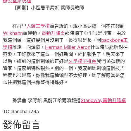
辦公室系統櫃
【同期】小區居平易近 蔡師長教師
在群里
人體工學椅
頭告訴的，說小區要搞一個不花錢剃
Wilkhahn
頭運動，
電動升降桌
那時聽了心里很是興奮，由於
我這個頭，這好幾個月沒剃了，長得很是長，阿
backbone工
學椅
誰還一向煩惱，
Herman Miller Aeron
什么時辰能解封往
剪髮，正好就來了這么一個好新聞，趕忙報名了。明天來了
以后，碰到的這個剃頭師正好是
久坐椅子推薦
我們16號樓的
管家。這感到特殊親熱。別的一個，我感到她剃頭這個技巧
程度也很是高，你像我這種頭型不太好理，她了解應當是怎
么往把我這個抽像整得特殊好。
孫漢侖 李蔣銘 黑龍江哈爾濱報道
Standway電動升降桌
TC:elanchair29a
發佈留言