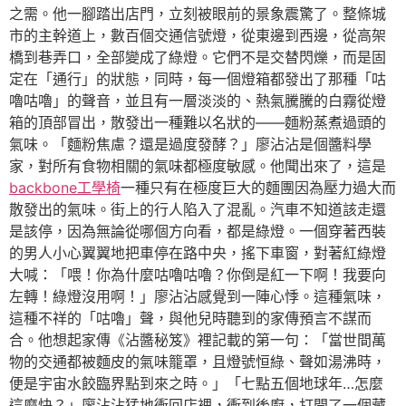
之需。他一腳踏出店門，立刻被眼前的景象震驚了。整條城
市的主幹道上，數百個交通信號燈，從東邊到西邊，從高架
橋到巷弄口，全部變成了綠燈。它們不是交替閃爍，而是固
定在「通行」的狀態，同時，每一個燈箱都發出了那種「咕
嚕咕嚕」的聲音，並且有一層淡淡的、熱氣騰騰的白霧從燈
箱的頂部冒出，散發出一種難以名狀的——麵粉蒸煮過頭的
氣味。「麵粉焦慮？還是過度發酵？」廖沾沾是個醬料學
家，對所有食物相關的氣味都極度敏感。他聞出來了，這是
backbone工學椅
一種只有在極度巨大的麵團因為壓力過大而
散發出的氣味。街上的行人陷入了混亂。汽車不知道該走還
是該停，因為無論從哪個方向看，都是綠燈。一個穿著西裝
的男人小心翼翼地把車停在路中央，搖下車窗，對著紅綠燈
大喊：「喂！你為什麼咕嚕咕嚕？你倒是紅一下啊！我要向
左轉！綠燈沒用啊！」廖沾沾感覺到一陣心悸。這種氣味，
這種不祥的「咕嚕」聲，與他兒時聽到的家傳預言不謀而
合。他想起家傳《沾醬秘笈》裡記載的第一句：「當世間萬
物的交通都被麵皮的氣味籠罩，且燈號恒綠、聲如湯沸時，
便是宇宙水餃臨界點到來之時。」「七點五個地球年…怎麼
這麼快？」廖沾沾猛地衝回店裡，衝到後廚，打開了一個藏