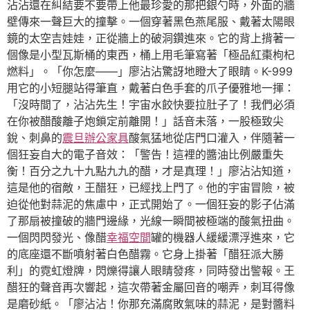
沾沾還在糾結要不要帶上他最珍愛的那把銀勺時，外面的牆
壁傳來一聲巨大的撞擊。一個穿著黑色燕尾服、戴著太陽眼
鏡的太空吉娃娃，正從牆上的破洞鑽進來。它的背上揹著一
個像是小型瓦斯桶的東西，桶上用毛筆寫著「極品紅棗枸杞
燃料」。「你怎麼——」廖沾沾驚訝地瞪大了眼睛。K-999
用它的小短腿站得筆直，戴著白色手套的爪子優雅地一揮：
「沒時間了，沾沾先生！宇宙水餃快要拉肚子了！我們必須
在你被醋酸離子炮鎖定前離開！」話音未落，一股極致尖
銳、刺鼻的
震旦辦公家具
酸氣猛地從店門口灌入，伴隨著一
個狂妄自大的電子音效：「警告！這裡的醬油比例嚴重失
衡！百分之九十九點九九的醋，才是真理！」廖沾沾知道，
這是他的宿敵，王醋狂，已經找上門了。他的宇宙冒險，被
迫從他對蒜泥的焦慮中，正式開始了。一個狂妄的影子佔滿
了那扇被撞破的牆門邊緣，光線一瞬間被極端的酸氣扭曲。
一個閃閃發光、像醋
幸福空間
罐的機器人緩緩漂浮進來，它
的底座還不斷噴射著白色醋霧。它身上掛著「醋狂派大勝
利」的霓虹燈牌，閃爍得讓人眼睛發疼，同時發出警報。王
醋狂的聲音再次響起，這次帶著金屬回音的嘲弄，刺耳得像
是磨砂紙。「廖沾沾！你那充滿腐敗氣味的蒜泥，是對醬料