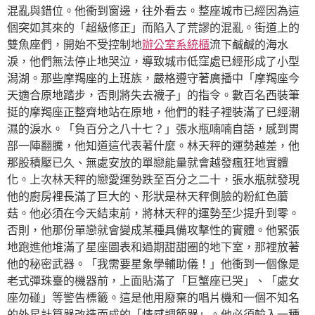
混亂與錯位。他衝到窗邊，往外看去。整座城市已經因為這
個突如其來的「超級修正」而陷入了荒謬的混亂。街道上的
雙魚座們，開始不受控制地
辦公室系統櫃
流下鹹鹹的海水
淚，他們無法停止地哭泣，導致城市低窪處已經形成了小型
潟湖。那些摩羯座的上班族，嚴格遵守著廣播中「摩羯座今
天適合原地踏步，否則將失去襪子」的指令。數百名西裝筆
挺的摩羯座正整齊地站在原地，他們的鞋子裡裝滿了已經潮
濕的淚水。「負百分之八十七？」張水瓶喃喃自語，感到胃
部一陣翻騰，他知道這代表著什麼。林天秤的運勢越差，他
那股積壓已久、無處安放的單戀能量就會越發瘋狂地實體
化。上次林天秤的戀愛運勢跌至百分之二十，張水瓶就發現
他的廚房裡長滿了巨大的、形狀是林天秤側臉的粉紅色蘑
菇。他必須在今天結束前，將林天秤的運勢至少提升到零。
否則，他那份單戀就會變成某種具備攻擊性的實體。他緊張
地跑進他堆滿了星座圖表和過期甜甜圈的地下室，那裡放著
他的秘密武器。「我需要星象學輔助儀！」他衝到一個像是
老式彈珠臺的機器前，上面貼滿了「巨蟹座已哭」、「處女
座勿碰」等警告標籤。這是他用廢棄的唱片機和一個不知名
的外星計算器改造而成的「情感調節器」。他必須輸入一種