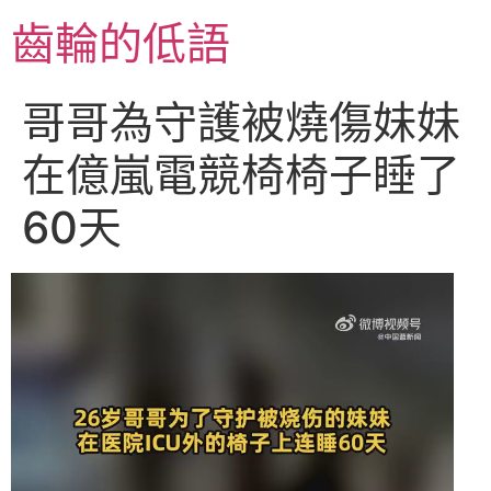
跳
齒輪的低語
至
主
要
哥哥為守護被燒傷妹妹
內
容
在億嵐電競椅椅子睡了
60天