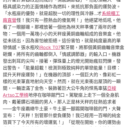
極具感染力的正面情緒作為燃料，來抵抗那負面的運勢波。
「水瓶座的優勢，就是超脫一切的理性與冷靜…才
系統櫃工
廠直營
怪！我只有一腔熱血的傻氣啊！」他絕望地低吼。他
看了一眼腳邊。那裡放著一個他為林天秤準備了兩年的禮
物：一個用一萬塊小小的天秤座黃銅齒輪組成的音樂盒。他
從未送出，因為害怕被拒絕。這份害怕，就是純度最高的單
戀情感。張水瓶咬
iRock T07
緊牙關，將那個黃銅齒輪音樂盒
砸爛，將所有的齒輪都倒入「情感調節器」的輸入口。機器
發出刺耳的尖叫，接著，彈珠臺上的燈光開始瘋狂閃爍，發
出警告。「能量超載！檢測到極致純粹的單戀能量！目標：
提升天秤座運勢！」在機器的頂部，一個巨大的、像彩虹一
樣的光束筆直地射向天空。然而，就在光束衝出屋頂的一瞬
間，一輛塗滿了金色、裝飾著巨大公牛角的悍馬車猛
亞梭
Artso工學椅
地停在咖啡館門口。駕駛座上走下一個全身肌
肉、戴著鑽石項圈的男人，那人正是林天秤的狂熱追求者
——金牛座霸總牛土豪。牛土豪一腳踢開咖啡館的門，大聲
宣布：「天秤！別管那什麼負運勢！我已經用一百噸的純金
箔買下了今天所有的壞運氣！」「從現在開始，你的運勢由