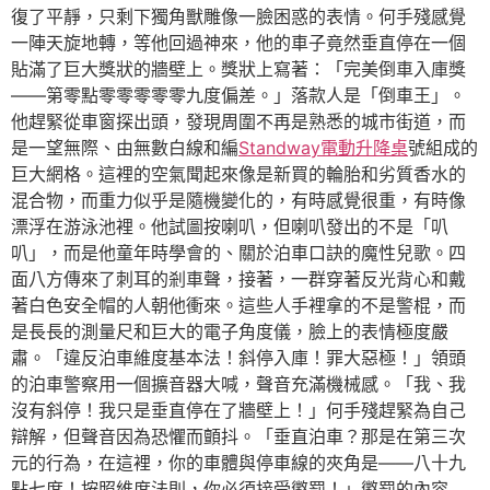
復了平靜，只剩下獨角獸雕像一臉困惑的表情。何手殘感覺
一陣天旋地轉，等他回過神來，他的車子竟然垂直停在一個
貼滿了巨大獎狀的牆壁上。獎狀上寫著：「完美倒車入庫獎
——第零點零零零零零九度偏差。」落款人是「倒車王」。
他趕緊從車窗探出頭，發現周圍不再是熟悉的城市街道，而
是一望無際、由無數白線和編
Standway電動升降桌
號組成的
巨大網格。這裡的空氣聞起來像是新買的輪胎和劣質香水的
混合物，而重力似乎是隨機變化的，有時感覺很重，有時像
漂浮在游泳池裡。他試圖按喇叭，但喇叭發出的不是「叭
叭」，而是他童年時學會的、關於泊車口訣的魔性兒歌。四
面八方傳來了刺耳的剎車聲，接著，一群穿著反光背心和戴
著白色安全帽的人朝他衝來。這些人手裡拿的不是警棍，而
是長長的測量尺和巨大的電子角度儀，臉上的表情極度嚴
肅。「違反泊車維度基本法！斜停入庫！罪大惡極！」領頭
的泊車警察用一個擴音器大喊，聲音充滿機械感。「我、我
沒有斜停！我只是垂直停在了牆壁上！」何手殘趕緊為自己
辯解，但聲音因為恐懼而顫抖。「垂直泊車？那是在第三次
元的行為，在這裡，你的車體與停車線的夾角是——八十九
點七度！按照維度法則，你必須接受懲罰！」懲罰的內容