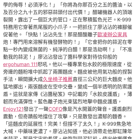
學的侮辱！必須淨化！」「你將為你那百分之五的醬油，以
及百分之九十五的邪惡蒜頭付出代價！」醋罐機器人的頂端
裂開，露出了一個巨大的管口，正在聚積藍色光芒。K-999
特務用它穿著燕尾服的小爪子，一把抓住了廖沾沾的褲腳催
促著他。「快點！沾沾先生！那是醋酸離子
歐凌辦公家具
炮！專門用來溶解有機發酵物的！」「它會把你的蒜泥在零
點一秒內變成無菌的、純淨的白醋！那是浩劫啊！」「不准
動我的蒜泥！」廖沾沾發出了醬料學家對待信仰般的
ergohuman 111
怒吼。他以一種專業包水餃的極限速度，從
旁邊的麵粉堆中抓起了兩團麵皮。麵皮被他用氣功般的捏製
手法，瞬間擴大成
久坐椅子推薦
直徑三公尺的巨大麵皮。他
猛地擲出，兩張麵皮在空中交疊，變成一個半透明的防禦護
盾。這就是家傳《沾醬秘笈》中記載的「水餃皮護盾」，薄
韌而充滿彈性。藍色離子炮光束猛烈地擊中麵皮護盾，
Enjoy121
發出了一聲
COFO
像是汽水開蓋的聲音。護盾劇烈
震動，但奇蹟般地擋住了攻擊，只是散發出濃郁的麵香。
「這麵皮的延展性！完美！但撐不了太久！」K-999焦急地
大喊，中藥味更濃了。廖沾沾知道，他必須帶走他那缸陳年
老蒜泥，那是宇宙的希望。他跑到蒜泥缸前，使出他搬運食