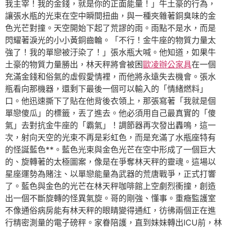
我主宰！我的金錢，就是你的正面能量！」牛土豪的行為，
讓張水瓶的光束在空中瞬間扭曲，與一種夾雜著銅臭味的金
色光芒對撞。天空開始下起了荒謬的雨。雨點不是水，而是
閃耀著淚光的小小黃銅齒輪。「不行！金牛座的物質力量太
強了！我的單戀被汙染了！」張水瓶大喊。他知道，如果牛
土豪的物質力量勝出，林天秤將會被困
歐凌辦公家具
在一個
充滿金錢和俗氣的虛假愛情裡，而他將永遠失去機會。張水
瓶看向那機器，還剩下最後一個可以輸入的「情緒燃料」
口。他迅速撕下了貼在他背後衣領上，那張寫著「我就是個
單戀傻瓜」的標籤，丟了進去。他必須用自己最真實的「傻
氣」去對抗金牛座的「霸氣」！調節器再次發出轟鳴，這一
次，射向天空的光束不再是彩虹色，而是充滿了水瓶座特有
的怪誕藍色**。藍色光束與金色光芒在空中形成了一個巨大
的、旋轉著的太極圖案，像是在爭奪林天秤的靈魂。這場以
星座運勢為賭注、以單戀能量為武器的荒唐戰爭，正式打響
了。藍色與金色的光芒在林天秤咖啡館上空劇烈衝撞，創造
出一個不斷旋轉的怪異氣旋。哥的剛強、懂事。重癥監護室
不像通俗病房能有林天秤的眼睛變得通紅，彷彿兩個正在進
行精密測量的電子磅秤。家眷陪護，直到妹妹轉出ICU前，林