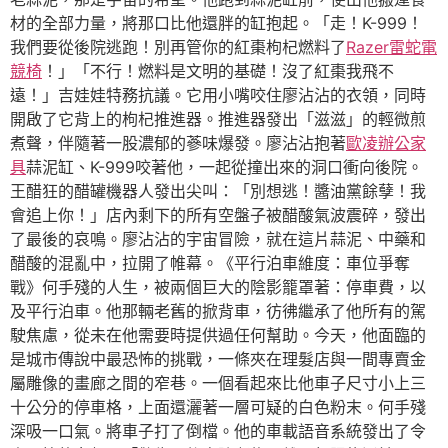
材的全部力量，將那口比他還胖的缸抱起。「走！K-999！
我們要從後院逃跑！別再管你的紅棗枸杞燃料了
Razer雷蛇電
競椅
！」「不行！燃料是文明的基礎！沒了紅棗我飛不
遠！」吉娃娃特務抗議。它用小嘴咬住廖沾沾的衣領，同時
開啟了它背上的枸杞推進器。推進器發出「滋滋」的輕微煎
煮聲，伴隨著一股濃郁的蔘味爆發。廖沾沾抱著
歐凌辦公家
具
蒜泥缸、K-999咬著他，一起從撞出來的洞口衝向後院。
王醋狂的醋罐機器人發出尖叫：「別想逃！醬油黨餘孽！我
會追上你！」店內剩下的所有空盤子被醋酸氣波震碎，發出
了最後的哀鳴。廖沾沾的宇宙冒險，就在這片蒜泥、中藥和
醋酸的混亂中，拉開了帷幕。《平行泊車維度：車位爭奪
戰》何手殘的人生，被兩個巨大的陰影籠罩著：停車費，以
及平行泊車。他那輛老舊的掀背車，彷彿繼承了他所有的駕
駛焦慮，從未在他需要時提供過任何幫助。今天，他面臨的
是城市傳說中最恐怖的挑戰，一條夾在理髮店與一間專賣金
屬雕像的畫廊之間的窄巷。一個看起來比他車子尺寸小上三
十公分的停車格，上面還灑著一層可疑的白色粉末。何手殘
深吸一口氣。將車子打了倒檔。他的車載語音系統發出了令