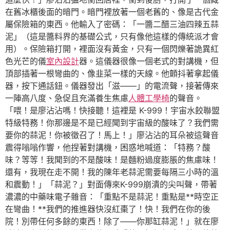
在舊冰櫃後面的暗門。暗門裡放著一個老舊的、像是古代金
屬保險箱的東西。他輸入了密碼：「一醬二醋三油四辣五蒜
泥」（這是醬料界的基礎公式，只有像他這樣的傳統派才會
用）。保險箱打開，裡面沒有黃金，只有一個閃爍著詭異紅
色光芒的儀
室內設計
器。這儀器很像一個老式的對講機，但
頂部插著一根彎曲的、像韭菜一樣的天線。他顫抖著拿起儀
器，按下通話鈕。儀器發出「滋——」的電流聲，接著傳來
一陣高八度、急促且充滿養生焦慮
人體工學椅
的聲音。
「喂！是廖沾沾嗎！快接聽！這裡是 K-999！宇宙水餃聯盟
特級特務！你那邊是不是已經聞到宇宙級的酸味了？我們需
要你的蒜泥！你被徵召了！馬上！」廖沾沾的耳朵被這聲音
震得嗡嗡作響，他捏著對講機，困惑地喊道：「特務？酸
味？等等！我聞到的不是酸味！是麵粉過度膨脹的焦慮味！
還有，我現在走不開！我的陳年老蒜泥需要每隔三小時的溫
和震動！」「蒜泥？」對面傳來K-999崩潰的尖叫聲，帶著
濃濃的中藥味電子雜音：「重點不是蒜泥！重點是**時空正
在彎曲！**我們的推進器快沒紅棗了！快！我們在你的後
院！別帶任何多餘的東西！除了——你那缸蒜泥！」就在廖