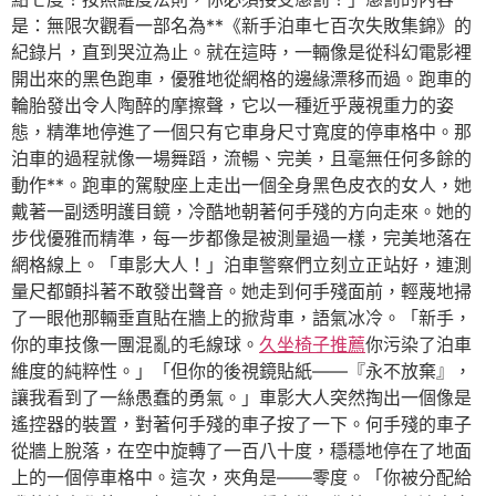
是：無限次觀看一部名為**《新手泊車七百次失敗集錦》的
紀錄片，直到哭泣為止。就在這時，一輛像是從科幻電影裡
開出來的黑色跑車，優雅地從網格的邊緣漂移而過。跑車的
輪胎發出令人陶醉的摩擦聲，它以一種近乎蔑視重力的姿
態，精準地停進了一個只有它車身尺寸寬度的停車格中。那
泊車的過程就像一場舞蹈，流暢、完美，且毫無任何多餘的
動作**。跑車的駕駛座上走出一個全身黑色皮衣的女人，她
戴著一副透明護目鏡，冷酷地朝著何手殘的方向走來。她的
步伐優雅而精準，每一步都像是被測量過一樣，完美地落在
網格線上。「車影大人！」泊車警察們立刻立正站好，連測
量尺都顫抖著不敢發出聲音。她走到何手殘面前，輕蔑地掃
了一眼他那輛垂直貼在牆上的掀背車，語氣冰冷。「新手，
你的車技像一團混亂的毛線球。
久坐椅子推薦
你污染了泊車
維度的純粹性。」「但你的後視鏡貼紙——『永不放棄』，
讓我看到了一絲愚蠢的勇氣。」車影大人突然掏出一個像是
遙控器的裝置，對著何手殘的車子按了一下。何手殘的車子
從牆上脫落，在空中旋轉了一百八十度，穩穩地停在了地面
上的一個停車格中。這次，夾角是——零度。「你被分配給