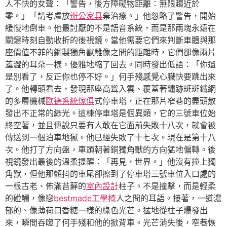
人不快的女聲：「警告，後方障礙物距離：無限趨近於
零。」「請考慮放
辦公家具
棄治療。」他忽略了警告，開始
緩慢地倒車。他最討厭的不是語音系統，而是那兩塊永遠在
關鍵時刻自動收折的後視鏡。當他需要它們來判斷車體與那
座價值不菲的銅製獨角獸雕像之間的距離時，它們卻像兩片
羞澀的耳朵一樣，優雅地縮了回去。同時發出低語：「你還
是別看了，反正你也停不好。」何手殘感覺心臟快要跳出來
了。他轉頭看去，發現那座高聳入雲、覆蓋著鏽跡斑斑鐵網
的多層機械
歐德系統傢俱
式停車塔，正在那片窄巷的盡頭散
發出不正常的綠光。這棟停車塔是個異類，它的三號車位始
終空著，並且傳說只要有人敢在它面前失敗十八次，就會被
傳送到一個泊車地獄。他已經失敗了十七次。現在是第十八
次。他打了方向盤，車頭朝著銅獨角獸的方向猛地偏轉。後
視鏡發出最後的溫柔提醒：「再見，世界。」他沒有撞上獨
角獸，但他那顫抖的車尾卻擦到了停車塔三號車位入口處的
一根古老、佈滿苔蘚的
室內設計
柱子。不是撞擊，而是輕柔
的碰觸，像戀
bestmade工學椅
人之間的耳語。接著，一道濃
郁的、像薄荷口香糖一樣的綠色光芒。猛地從柱子爆發出
來，瞬間吞噬了何手殘和他的掀背車。光芒消失後，窄巷恢