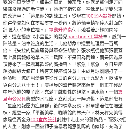
我的泊車學徒了。如果泊車是一種宗教，你就是那個連方向
盤都沒摸過的新信徒。」她指了指旁邊一輛像是巨型嬰兒車
的改造車：「這是你的訓練工具，從現在
100室內設計
開始，
你得學會如何在零點零零一秒內，將這輛車精準停入對面的
針眼大小的車位裡。」
電動升降桌
何手殘看著那輛閃閃發
光、還在播放《小星星》的嬰兒
backbone工學椅
車，感到一
陣眩暈。泊車維度的生活，比他想象中還要無理頭一百萬
倍。《失控的星座運勢與單戀狂想曲》張水瓶從他那張覆蓋
著七層舊報紙的單人床上驚醒，不是因為鬧鐘，而是因為屋
頂傳來了一陣震耳欲聾的廣播聲。「緊急！緊急！今日星座
運勢超級大修正！所有天秤座請注意！由於月球剛剛打了一
個噴嚏，您的戀愛機率從昨日的百分之九十九點九，陡降至
負百分之八十七！」廣播員的聲音聽起來像是一個正在經歷
中年危機的雙子座，充滿了戲劇性的絕望。張水瓶，一個
震
旦辦公家具
典型的水瓶座，立刻感到一陣恐慌，這是他患有
「星座預報壓力症候群」後的標準反應。他單戀著住在隔壁
棟、經營一家「平衡美學」咖啡館的林天秤。林天秤完美得
像是從黃金分
100室內設計
割線中走出來的藝術品。而張水瓶
的人生，則像一團被獅子座暴君隨意亂踢的毛線球，充滿了