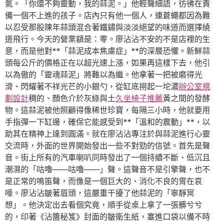
氣。「你還不夠靈動，我的蒜泥。」他輕聲細語，彷彿在責
備一個不上進的孩子。店內只有他一個人，連蒼蠅都因為難
以忍受那股陳年蒜頭混合著鐵鏽與淡淡絕望的味道而選擇繞
道飛行。今天的營業額是：零。廖沾沾不安的不是店裡的生
意，而是他對**「蒜泥成本焦慮症」**的深層恐懼。新鮮蒜
頭每公斤的價格正在以超光速上漲，如果再這樣下去，他引
以為傲的「靈魂蒜泥」將難以為繼。他拿著一把被磨得光
滑、閃耀著不祥光芒的小銀勺，從缸底撈起一坨濃
辦公室規
劃設計
稠的、顏色介於灰綠與土
久坐椅子推薦
黃之間的發酵
物。這蒜泥被他照顧得像稀世珍寶，每隔三小時，他就要用
手指彈一下缸邊，確保它能感受到**「溫和的震動」**，以
助其在精神上達到圓滿。就在廖沾沾專注於與蒜泥進行心靈
交流時，外面的世界開始發出一些不對勁的信號。首先是聲
音。街上所有的汽車喇叭同時發出了一個持續不斷、低沉且
潮濕的「咕嚕——咕嚕——」聲。這聲音不是引擎聲，也不
是正常的鳴笛聲，而像是一個巨大的、消化不良的胃在哀
嚎。廖沾沾皺著眉頭，這嚴重干擾了他蒜泥的「寧靜冥
想」。他決定出去看個究竟，順手從桌上拿了一張髒兮兮
的，印著《沾醬秘笈》封面的皺衛生紙，塞進口袋以備不時