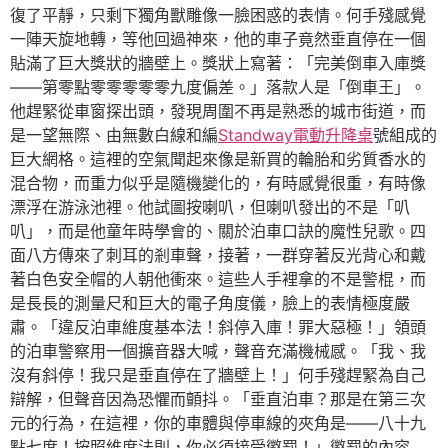
復了平靜，只剩下獨角獸雕像一臉困惑的表情。何手殘感覺
一陣天旋地轉，等他回過神來，他的車子竟然垂直停在一個
貼滿了巨大獎狀的牆壁上。獎狀上寫著：「完美倒車入庫獎
——第零點零零零零零九度偏差。」落款人是「倒車王」。
他趕緊從車窗探出頭，發現周圍不再是熟悉的城市街道，而
是一望無際、由無數白線和編
Standway電動升降桌
號組成的
巨大網格。這裡的空氣聞起來像是新買的輪胎和劣質香水的
混合物，而重力似乎是隨機變化的，有時感覺很重，有時像
漂浮在游泳池裡。他試圖按喇叭，但喇叭發出的不是「叭
叭」，而是他童年時學會的、關於泊車口訣的魔性兒歌。四
面八方傳來了刺耳的剎車聲，接著，一群穿著反光背心和戴
著白色安全帽的人朝他衝來。這些人手裡拿的不是警棍，而
是長長的測量尺和巨大的電子角度儀，臉上的表情極度嚴
肅。「違反泊車維度基本法！斜停入庫！罪大惡極！」領頭
的泊車警察用一個擴音器大喊，聲音充滿機械感。「我、我
沒有斜停！我只是垂直停在了牆壁上！」何手殘趕緊為自己
辯解，但聲音因為恐懼而顫抖。「垂直泊車？那是在第三次
元的行為，在這裡，你的車體與停車線的夾角是——八十九
點七度！按照維度法則，你必須接受懲罰！」懲罰的內容