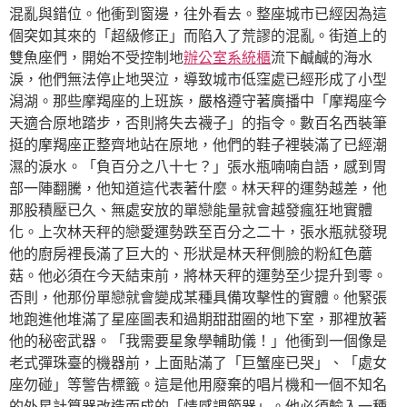
混亂與錯位。他衝到窗邊，往外看去。整座城市已經因為這
個突如其來的「超級修正」而陷入了荒謬的混亂。街道上的
雙魚座們，開始不受控制地
辦公室系統櫃
流下鹹鹹的海水
淚，他們無法停止地哭泣，導致城市低窪處已經形成了小型
潟湖。那些摩羯座的上班族，嚴格遵守著廣播中「摩羯座今
天適合原地踏步，否則將失去襪子」的指令。數百名西裝筆
挺的摩羯座正整齊地站在原地，他們的鞋子裡裝滿了已經潮
濕的淚水。「負百分之八十七？」張水瓶喃喃自語，感到胃
部一陣翻騰，他知道這代表著什麼。林天秤的運勢越差，他
那股積壓已久、無處安放的單戀能量就會越發瘋狂地實體
化。上次林天秤的戀愛運勢跌至百分之二十，張水瓶就發現
他的廚房裡長滿了巨大的、形狀是林天秤側臉的粉紅色蘑
菇。他必須在今天結束前，將林天秤的運勢至少提升到零。
否則，他那份單戀就會變成某種具備攻擊性的實體。他緊張
地跑進他堆滿了星座圖表和過期甜甜圈的地下室，那裡放著
他的秘密武器。「我需要星象學輔助儀！」他衝到一個像是
老式彈珠臺的機器前，上面貼滿了「巨蟹座已哭」、「處女
座勿碰」等警告標籤。這是他用廢棄的唱片機和一個不知名
的外星計算器改造而成的「情感調節器」。他必須輸入一種