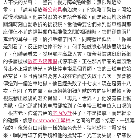
人不快的女聲：「警告，後方障礙物距離：無限趨近於
零。」「請考慮放
辦公家具
棄治療。」他忽略了警告，開始
緩慢地倒車。他最討厭的不是語音系統，而是那兩塊永遠在
關鍵時刻自動收折的後視鏡。當他需要它們來判斷車體與那
座價值不菲的銅製獨角獸雕像之間的距離時，它們卻像兩片
羞澀的耳朵一樣，優雅地縮了回去。同時發出低語：「你還
是別看了，反正你也停不好。」何手殘感覺心臟快要跳出來
了。他轉頭看去，發現那座高聳入雲、覆蓋著鏽跡斑斑鐵網
的多層機械
歐德系統傢俱
式停車塔，正在那片窄巷的盡頭散
發出不正常的綠光。這棟停車塔是個異類，它的三號車位始
終空著，並且傳說只要有人敢在它面前失敗十八次，就會被
傳送到一個泊車地獄。他已經失敗了十七次。現在是第十八
次。他打了方向盤，車頭朝著銅獨角獸的方向猛地偏轉。後
視鏡發出最後的溫柔提醒：「再見，世界。」他沒有撞上獨
角獸，但他那顫抖的車尾卻擦到了停車塔三號車位入口處的
一根古老、佈滿苔蘚的
室內設計
柱子。不是撞擊，而是輕柔
的碰觸，像戀
bestmade工學椅
人之間的耳語。接著，一道濃
郁的、像薄荷口香糖一樣的綠色光芒。猛地從柱子爆發出
來，瞬間吞噬了何手殘和他的掀背車。光芒消失後，窄巷恢