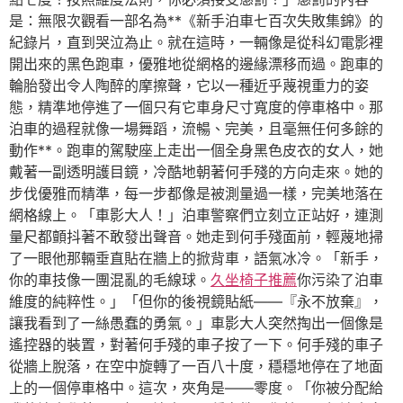
是：無限次觀看一部名為**《新手泊車七百次失敗集錦》的
紀錄片，直到哭泣為止。就在這時，一輛像是從科幻電影裡
開出來的黑色跑車，優雅地從網格的邊緣漂移而過。跑車的
輪胎發出令人陶醉的摩擦聲，它以一種近乎蔑視重力的姿
態，精準地停進了一個只有它車身尺寸寬度的停車格中。那
泊車的過程就像一場舞蹈，流暢、完美，且毫無任何多餘的
動作**。跑車的駕駛座上走出一個全身黑色皮衣的女人，她
戴著一副透明護目鏡，冷酷地朝著何手殘的方向走來。她的
步伐優雅而精準，每一步都像是被測量過一樣，完美地落在
網格線上。「車影大人！」泊車警察們立刻立正站好，連測
量尺都顫抖著不敢發出聲音。她走到何手殘面前，輕蔑地掃
了一眼他那輛垂直貼在牆上的掀背車，語氣冰冷。「新手，
你的車技像一團混亂的毛線球。
久坐椅子推薦
你污染了泊車
維度的純粹性。」「但你的後視鏡貼紙——『永不放棄』，
讓我看到了一絲愚蠢的勇氣。」車影大人突然掏出一個像是
遙控器的裝置，對著何手殘的車子按了一下。何手殘的車子
從牆上脫落，在空中旋轉了一百八十度，穩穩地停在了地面
上的一個停車格中。這次，夾角是——零度。「你被分配給