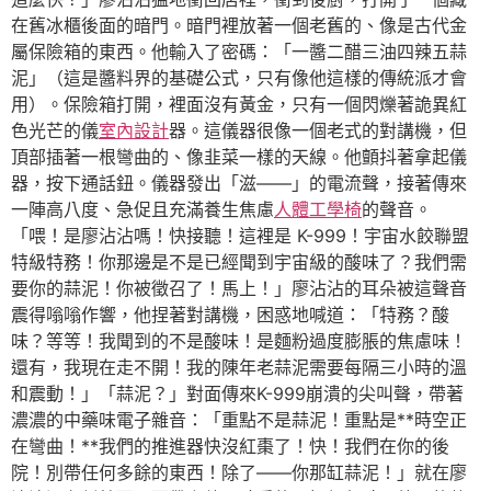
在舊冰櫃後面的暗門。暗門裡放著一個老舊的、像是古代金
屬保險箱的東西。他輸入了密碼：「一醬二醋三油四辣五蒜
泥」（這是醬料界的基礎公式，只有像他這樣的傳統派才會
用）。保險箱打開，裡面沒有黃金，只有一個閃爍著詭異紅
色光芒的儀
室內設計
器。這儀器很像一個老式的對講機，但
頂部插著一根彎曲的、像韭菜一樣的天線。他顫抖著拿起儀
器，按下通話鈕。儀器發出「滋——」的電流聲，接著傳來
一陣高八度、急促且充滿養生焦慮
人體工學椅
的聲音。
「喂！是廖沾沾嗎！快接聽！這裡是 K-999！宇宙水餃聯盟
特級特務！你那邊是不是已經聞到宇宙級的酸味了？我們需
要你的蒜泥！你被徵召了！馬上！」廖沾沾的耳朵被這聲音
震得嗡嗡作響，他捏著對講機，困惑地喊道：「特務？酸
味？等等！我聞到的不是酸味！是麵粉過度膨脹的焦慮味！
還有，我現在走不開！我的陳年老蒜泥需要每隔三小時的溫
和震動！」「蒜泥？」對面傳來K-999崩潰的尖叫聲，帶著
濃濃的中藥味電子雜音：「重點不是蒜泥！重點是**時空正
在彎曲！**我們的推進器快沒紅棗了！快！我們在你的後
院！別帶任何多餘的東西！除了——你那缸蒜泥！」就在廖