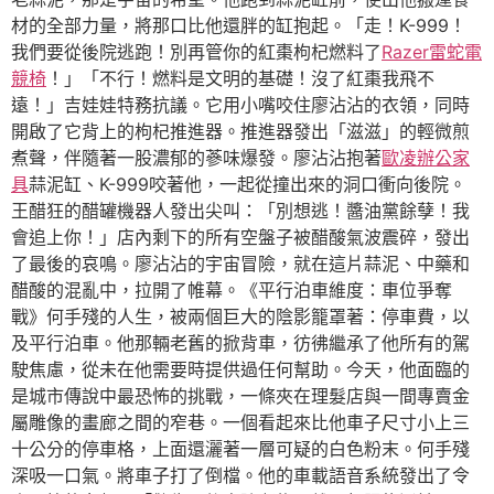
材的全部力量，將那口比他還胖的缸抱起。「走！K-999！
我們要從後院逃跑！別再管你的紅棗枸杞燃料了
Razer雷蛇電
競椅
！」「不行！燃料是文明的基礎！沒了紅棗我飛不
遠！」吉娃娃特務抗議。它用小嘴咬住廖沾沾的衣領，同時
開啟了它背上的枸杞推進器。推進器發出「滋滋」的輕微煎
煮聲，伴隨著一股濃郁的蔘味爆發。廖沾沾抱著
歐凌辦公家
具
蒜泥缸、K-999咬著他，一起從撞出來的洞口衝向後院。
王醋狂的醋罐機器人發出尖叫：「別想逃！醬油黨餘孽！我
會追上你！」店內剩下的所有空盤子被醋酸氣波震碎，發出
了最後的哀鳴。廖沾沾的宇宙冒險，就在這片蒜泥、中藥和
醋酸的混亂中，拉開了帷幕。《平行泊車維度：車位爭奪
戰》何手殘的人生，被兩個巨大的陰影籠罩著：停車費，以
及平行泊車。他那輛老舊的掀背車，彷彿繼承了他所有的駕
駛焦慮，從未在他需要時提供過任何幫助。今天，他面臨的
是城市傳說中最恐怖的挑戰，一條夾在理髮店與一間專賣金
屬雕像的畫廊之間的窄巷。一個看起來比他車子尺寸小上三
十公分的停車格，上面還灑著一層可疑的白色粉末。何手殘
深吸一口氣。將車子打了倒檔。他的車載語音系統發出了令