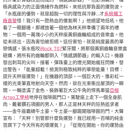
極具感染力的正面情緒作為燃料，來抵抗那負面的運勢波。
「水瓶座的優勢，就是超脫一切的理性與冷靜…才
系統櫃工
廠直營
怪！我只有一腔熱血的傻氣啊！」他絕望地低吼。他
看了一眼腳邊。那裡放著一個他為林天秤準備了兩年的禮
物：一個用一萬塊小小的天秤座黃銅齒輪組成的音樂盒。他
從未送出，因為害怕被拒絕。這份害怕，就是純度最高的單
戀情感。張水瓶咬
iRock T07
緊牙關，將那個黃銅齒輪音樂盒
砸爛，將所有的齒輪都倒入「情感調節器」的輸入口。機器
發出刺耳的尖叫，接著，彈珠臺上的燈光開始瘋狂閃爍，發
出警告。「能量超載！檢測到極致純粹的單戀能量！目標：
提升天秤座運勢！」在機器的頂部，一個巨大的、像彩虹一
樣的光束筆直地射向天空。然而，就在光束衝出屋頂的一瞬
間，一輛塗滿了金色、裝飾著巨大公牛角的悍馬車猛
亞梭
Artso工學椅
地停在咖啡館門口。駕駛座上走下一個全身肌
肉、戴著鑽石項圈的男人，那人正是林天秤的狂熱追求者
——金牛座霸總牛土豪。牛土豪一腳踢開咖啡館的門，大聲
宣布：「天秤！別管那什麼負運勢！我已經用一百噸的純金
箔買下了今天所有的壞運氣！」「從現在開始，你的運勢由