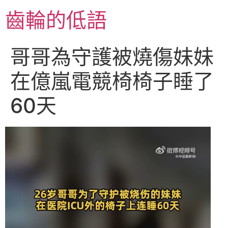
跳
齒輪的低語
至
主
要
哥哥為守護被燒傷妹妹
內
容
在億嵐電競椅椅子睡了
60天