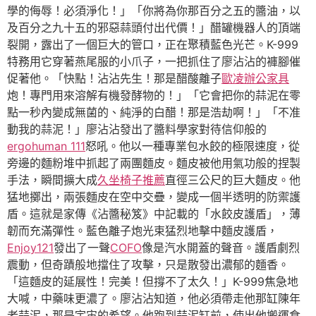
學的侮辱！必須淨化！」「你將為你那百分之五的醬油，以
及百分之九十五的邪惡蒜頭付出代價！」醋罐機器人的頂端
裂開，露出了一個巨大的管口，正在聚積藍色光芒。K-999
特務用它穿著燕尾服的小爪子，一把抓住了廖沾沾的褲腳催
促著他。「快點！沾沾先生！那是醋酸離子
歐凌辦公家具
炮！專門用來溶解有機發酵物的！」「它會把你的蒜泥在零
點一秒內變成無菌的、純淨的白醋！那是浩劫啊！」「不准
動我的蒜泥！」廖沾沾發出了醬料學家對待信仰般的
ergohuman 111
怒吼。他以一種專業包水餃的極限速度，從
旁邊的麵粉堆中抓起了兩團麵皮。麵皮被他用氣功般的捏製
手法，瞬間擴大成
久坐椅子推薦
直徑三公尺的巨大麵皮。他
猛地擲出，兩張麵皮在空中交疊，變成一個半透明的防禦護
盾。這就是家傳《沾醬秘笈》中記載的「水餃皮護盾」，薄
韌而充滿彈性。藍色離子炮光束猛烈地擊中麵皮護盾，
Enjoy121
發出了一聲
COFO
像是汽水開蓋的聲音。護盾劇烈
震動，但奇蹟般地擋住了攻擊，只是散發出濃郁的麵香。
「這麵皮的延展性！完美！但撐不了太久！」K-999焦急地
大喊，中藥味更濃了。廖沾沾知道，他必須帶走他那缸陳年
老蒜泥，那是宇宙的希望。他跑到蒜泥缸前，使出他搬運食