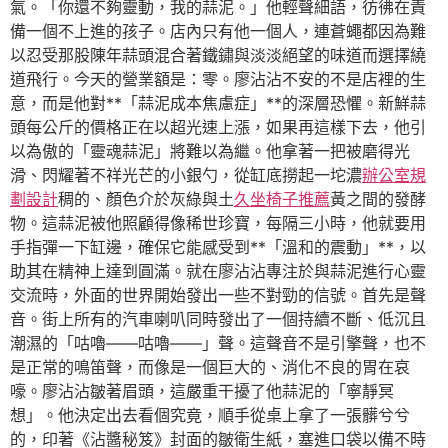
氣。「你還不夠靈動，我的蒜泥。」他輕聲細語，彷彿在責
備一個不上進的孩子。店內只有他一個人，連蒼蠅都因為難
以忍受那股陳年蒜頭混合著鐵鏽與淡淡絕望的味道而選擇繞
道飛行。今天的營業額是：零。廖沾沾不安的不是店裡的生
意，而是他對**「蒜泥成本焦慮症」**的深層恐懼。新鮮蒜
頭每公斤的價格正在以超光速上漲，如果再這樣下去，他引
以為傲的「靈魂蒜泥」將難以為繼。他拿著一把被磨得光
滑、閃耀著不祥光芒的小銀勺，從缸底撈起一坨濃
辦公室規
劃設計
稠的、顏色介於灰綠與土
久坐椅子推薦
黃之間的發酵
物。這蒜泥被他照顧得像稀世珍寶，每隔三小時，他就要用
手指彈一下缸邊，確保它能感受到**「溫和的震動」**，以
助其在精神上達到圓滿。就在廖沾沾專注於與蒜泥進行心靈
交流時，外面的世界開始發出一些不對勁的信號。首先是聲
音。街上所有的汽車喇叭同時發出了一個持續不斷、低沉且
潮濕的「咕嚕——咕嚕——」聲。這聲音不是引擎聲，也不
是正常的鳴笛聲，而像是一個巨大的、消化不良的胃在哀
嚎。廖沾沾皺著眉頭，這嚴重干擾了他蒜泥的「寧靜冥
想」。他決定出去看個究竟，順手從桌上拿了一張髒兮兮
的，印著《沾醬秘笈》封面的皺衛生紙，塞進口袋以備不時