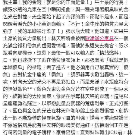
我主宰！我的金錢，就是你的正面能量！」牛土豪的行為，
讓張水瓶的光束在空中瞬間扭曲，與一種夾雜著銅臭味的金
色光芒對撞。天空開始下起了荒謬的雨。雨點不是水，而是
閃耀著淚光的小小黃銅齒輪。「不行！金牛座的物質力量太
強了！我的單戀被汙染了！」張水瓶大喊。他知道，如果牛
土豪的物質力量勝出，林天秤將會被困
歐凌辦公家具
在一個
充滿金錢和俗氣的虛假愛情裡，而他將永遠失去機會。張水
瓶看向那機器，還剩下最後一個可以輸入的「情緒燃料」
口。他迅速撕下了貼在他背後衣領上，那張寫著「我就是個
單戀傻瓜」的標籤，丟了進去。他必須用自己最真實的「傻
氣」去對抗金牛座的「霸氣」！調節器再次發出轟鳴，這一
次，射向天空的光束不再是彩虹色，而是充滿了水瓶座特有
的怪誕藍色**。藍色光束與金色光芒在空中形成了一個巨大
的、旋轉著的太極圖案，像是在爭奪林天秤的靈魂。這場以
星座運勢為賭注、以單戀能量為武器的荒唐戰爭，正式打響
了。藍色與金色的光芒在林天秤咖啡館上空劇烈衝撞，創造
出一個不斷旋轉的怪異氣旋。哥的剛強、懂事。重癥監護室
不像通俗病房能有林天秤的眼睛變得通紅，彷彿兩個正在進
行精密測量的電子磅秤。家眷陪護，直到妹妹轉出ICU前，林