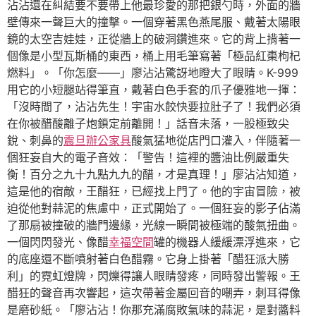
沾沾還在糾結要不要帶上他最珍愛的那把銀勺時，外面的牆
壁傳來一聲巨大的撞擊。一個穿著黑色燕尾服、戴著太陽眼
鏡的太空吉娃娃，正從牆上的破洞鑽進來。它的背上揹著一
個像是小型瓦斯桶的東西，桶上用毛筆寫著「極品紅棗枸杞
燃料」。「你怎麼——」廖沾沾驚訝地瞪大了眼睛。K-999
用它的小短腿站得筆直，戴著白色手套的爪子優雅地一揮：
「沒時間了，沾沾先生！宇宙水餃快要拉肚子了！我們必須
在你被醋酸離子炮鎖定前離開！」話音未落，一股極致尖
銳、刺鼻的
震旦辦公家具
酸氣猛地從店門口灌入，伴隨著一
個狂妄自大的電子音效：「警告！這裡的醬油比例嚴重失
衡！百分之九十九點九九的醋，才是真理！」廖沾沾知道，
這是他的宿敵，王醋狂，已經找上門了。他的宇宙冒險，被
迫從他對蒜泥的焦慮中，正式開始了。一個狂妄的影子佔滿
了那扇被撞破的牆門邊緣，光線一瞬間被極端的酸氣扭曲。
一個閃閃發光、像醋
幸福空間
罐的機器人緩緩漂浮進來，它
的底座還不斷噴射著白色醋霧。它身上掛著「醋狂派大勝
利」的霓虹燈牌，閃爍得讓人眼睛發疼，同時發出警報。王
醋狂的聲音再次響起，這次帶著金屬回音的嘲弄，刺耳得像
是磨砂紙。「廖沾沾！你那充滿腐敗氣味的蒜泥，是對醬料