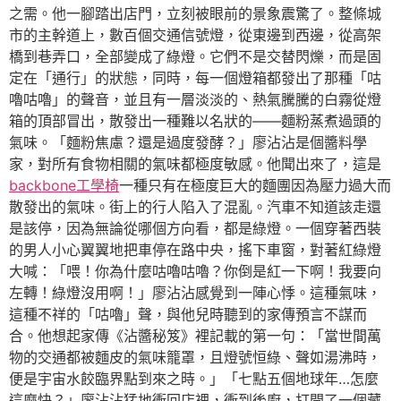
之需。他一腳踏出店門，立刻被眼前的景象震驚了。整條城
市的主幹道上，數百個交通信號燈，從東邊到西邊，從高架
橋到巷弄口，全部變成了綠燈。它們不是交替閃爍，而是固
定在「通行」的狀態，同時，每一個燈箱都發出了那種「咕
嚕咕嚕」的聲音，並且有一層淡淡的、熱氣騰騰的白霧從燈
箱的頂部冒出，散發出一種難以名狀的——麵粉蒸煮過頭的
氣味。「麵粉焦慮？還是過度發酵？」廖沾沾是個醬料學
家，對所有食物相關的氣味都極度敏感。他聞出來了，這是
backbone工學椅
一種只有在極度巨大的麵團因為壓力過大而
散發出的氣味。街上的行人陷入了混亂。汽車不知道該走還
是該停，因為無論從哪個方向看，都是綠燈。一個穿著西裝
的男人小心翼翼地把車停在路中央，搖下車窗，對著紅綠燈
大喊：「喂！你為什麼咕嚕咕嚕？你倒是紅一下啊！我要向
左轉！綠燈沒用啊！」廖沾沾感覺到一陣心悸。這種氣味，
這種不祥的「咕嚕」聲，與他兒時聽到的家傳預言不謀而
合。他想起家傳《沾醬秘笈》裡記載的第一句：「當世間萬
物的交通都被麵皮的氣味籠罩，且燈號恒綠、聲如湯沸時，
便是宇宙水餃臨界點到來之時。」「七點五個地球年…怎麼
這麼快？」廖沾沾猛地衝回店裡，衝到後廚，打開了一個藏