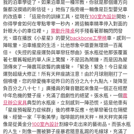
我的泊車學徒了。如果泊車是一種宗教，你就是那個連方向
盤都沒摸過的新信徒。」她指了指旁邊一輛像是巨型嬰兒車
的改造車：「這是你的訓練工具，從現在
100室內設計
開始，
你得學會如何在零點零零一秒內，將這輛車精準停入對面的
針眼大小的車位裡。」
電動升降桌
何手殘看著那輛閃閃發
光、還在播放《小星星》的嬰兒
backbone工學椅
車，感到一
陣眩暈。泊車維度的生活，比他想象中還要無理頭一百萬
倍。《失控的星座運勢與單戀狂想曲》張水瓶從他那張覆蓋
著七層舊報紙的單人床上驚醒，不是因為鬧鐘，而是因為屋
頂傳來了一陣震耳欲聾的廣播聲。「緊急！緊急！今日星座
運勢超級大修正！所有天秤座請注意！由於月球剛剛打了一
個噴嚏，您的戀愛機率從昨日的百分之九十九點九，陡降至
負百分之八十七！」廣播員的聲音聽起來像是一個正在經歷
中年危機的雙子座，充滿了戲劇性的絕望。張水瓶，一個
震
旦辦公家具
典型的水瓶座，立刻感到一陣恐慌，這是他患有
「星座預報壓力症候群」後的標準反應。他單戀著住在隔壁
棟、經營一家「平衡美學」咖啡館的林天秤。林天秤完美得
像是從黃金分
100室內設計
割線中走出來的藝術品。而張水瓶
的人生，則像一團被獅子座暴君隨意亂踢的毛線球，充滿了