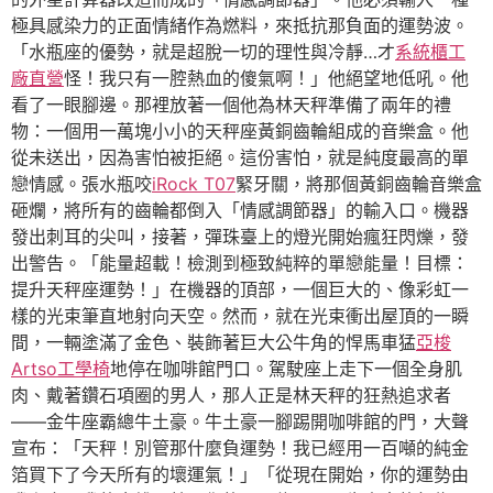
極具感染力的正面情緒作為燃料，來抵抗那負面的運勢波。
「水瓶座的優勢，就是超脫一切的理性與冷靜…才
系統櫃工
廠直營
怪！我只有一腔熱血的傻氣啊！」他絕望地低吼。他
看了一眼腳邊。那裡放著一個他為林天秤準備了兩年的禮
物：一個用一萬塊小小的天秤座黃銅齒輪組成的音樂盒。他
從未送出，因為害怕被拒絕。這份害怕，就是純度最高的單
戀情感。張水瓶咬
iRock T07
緊牙關，將那個黃銅齒輪音樂盒
砸爛，將所有的齒輪都倒入「情感調節器」的輸入口。機器
發出刺耳的尖叫，接著，彈珠臺上的燈光開始瘋狂閃爍，發
出警告。「能量超載！檢測到極致純粹的單戀能量！目標：
提升天秤座運勢！」在機器的頂部，一個巨大的、像彩虹一
樣的光束筆直地射向天空。然而，就在光束衝出屋頂的一瞬
間，一輛塗滿了金色、裝飾著巨大公牛角的悍馬車猛
亞梭
Artso工學椅
地停在咖啡館門口。駕駛座上走下一個全身肌
肉、戴著鑽石項圈的男人，那人正是林天秤的狂熱追求者
——金牛座霸總牛土豪。牛土豪一腳踢開咖啡館的門，大聲
宣布：「天秤！別管那什麼負運勢！我已經用一百噸的純金
箔買下了今天所有的壞運氣！」「從現在開始，你的運勢由