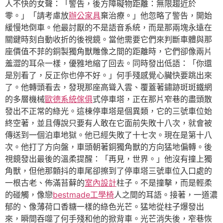
人不快的女聲：「警告，後方障礙物距離：無限趨近於
零。」「請考慮放
辦公家具
棄治療。」他忽略了警告，開始
緩慢地倒車。他最討厭的不是語音系統，而是那兩塊永遠在
關鍵時刻自動收折的後視鏡。當他需要它們來判斷車體與那
座價值不菲的銅製獨角獸雕像之間的距離時，它們卻像兩片
羞澀的耳朵一樣，優雅地縮了回去。同時發出低語：「你還
是別看了，反正你也停不好。」何手殘感覺心臟快要跳出來
了。他轉頭看去，發現那座高聳入雲、覆蓋著鏽跡斑斑鐵網
的多層機械
歐德系統傢俱
式停車塔，正在那片窄巷的盡頭散
發出不正常的綠光。這棟停車塔是個異類，它的三號車位始
終空著，並且傳說只要有人敢在它面前失敗十八次，就會被
傳送到一個泊車地獄。他已經失敗了十七次。現在是第十八
次。他打了方向盤，車頭朝著銅獨角獸的方向猛地偏轉。後
視鏡發出最後的溫柔提醒：「再見，世界。」他沒有撞上獨
角獸，但他那顫抖的車尾卻擦到了停車塔三號車位入口處的
一根古老、佈滿苔蘚的
室內設計
柱子。不是撞擊，而是輕柔
的碰觸，像戀
bestmade工學椅
人之間的耳語。接著，一道濃
郁的、像薄荷口香糖一樣的綠色光芒。猛地從柱子爆發出
來，瞬間吞噬了何手殘和他的掀背車。光芒消失後，窄巷恢