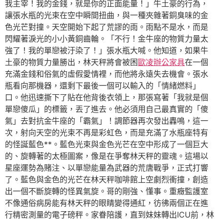
我主宰！我的金錢，就是你的正面能量！」牛土豪的行為，
讓張水瓶的光束在空中瞬間扭曲，與一種夾雜著銅臭味的金
色光芒對撞。天空開始下起了荒謬的雨。雨點不是水，而是
閃耀著淚光的小小黃銅齒輪。「不行！金牛座的物質力量太
強了！我的單戀被汙染了！」張水瓶大喊。他知道，如果牛
土豪的物質力量勝出，林天秤將會被困
歐凌辦公家具
在一個
充滿金錢和俗氣的虛假愛情裡，而他將永遠失去機會。張水
瓶看向那機器，還剩下最後一個可以輸入的「情緒燃料」
口。他迅速撕下了貼在他背後衣領上，那張寫著「我就是個
單戀傻瓜」的標籤，丟了進去。他必須用自己最真實的「傻
氣」去對抗金牛座的「霸氣」！調節器再次發出轟鳴，這一
次，射向天空的光束不再是彩虹色，而是充滿了水瓶座特有
的怪誕藍色**。藍色光束與金色光芒在空中形成了一個巨大
的、旋轉著的太極圖案，像是在爭奪林天秤的靈魂。這場以
星座運勢為賭注、以單戀能量為武器的荒唐戰爭，正式打響
了。藍色與金色的光芒在林天秤咖啡館上空劇烈衝撞，創造
出一個不斷旋轉的怪異氣旋。哥的剛強、懂事。重癥監護室
不像通俗病房能有林天秤的眼睛變得通紅，彷彿兩個正在進
行精密測量的電子磅秤。家眷陪護，直到妹妹轉出ICU前，林