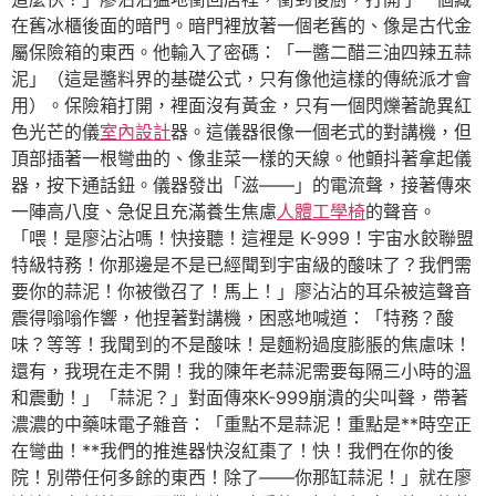
在舊冰櫃後面的暗門。暗門裡放著一個老舊的、像是古代金
屬保險箱的東西。他輸入了密碼：「一醬二醋三油四辣五蒜
泥」（這是醬料界的基礎公式，只有像他這樣的傳統派才會
用）。保險箱打開，裡面沒有黃金，只有一個閃爍著詭異紅
色光芒的儀
室內設計
器。這儀器很像一個老式的對講機，但
頂部插著一根彎曲的、像韭菜一樣的天線。他顫抖著拿起儀
器，按下通話鈕。儀器發出「滋——」的電流聲，接著傳來
一陣高八度、急促且充滿養生焦慮
人體工學椅
的聲音。
「喂！是廖沾沾嗎！快接聽！這裡是 K-999！宇宙水餃聯盟
特級特務！你那邊是不是已經聞到宇宙級的酸味了？我們需
要你的蒜泥！你被徵召了！馬上！」廖沾沾的耳朵被這聲音
震得嗡嗡作響，他捏著對講機，困惑地喊道：「特務？酸
味？等等！我聞到的不是酸味！是麵粉過度膨脹的焦慮味！
還有，我現在走不開！我的陳年老蒜泥需要每隔三小時的溫
和震動！」「蒜泥？」對面傳來K-999崩潰的尖叫聲，帶著
濃濃的中藥味電子雜音：「重點不是蒜泥！重點是**時空正
在彎曲！**我們的推進器快沒紅棗了！快！我們在你的後
院！別帶任何多餘的東西！除了——你那缸蒜泥！」就在廖