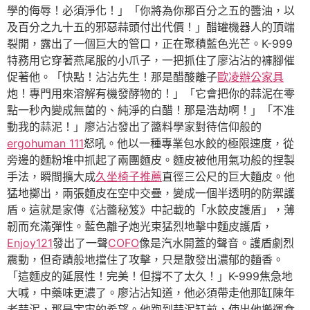
學的侮辱！必須淨化！」「你將為你那百分之五的醬油，以
及百分之九十五的邪惡蒜頭付出代價！」醋罐機器人的頂端
裂開，露出了一個巨大的管口，正在聚積藍色光芒。K-999
特務用它穿著燕尾服的小爪子，一把抓住了廖沾沾的褲腳催
促著他。「快點！沾沾先生！那是醋酸離子
歐凌辦公家具
炮！專門用來溶解有機發酵物的！」「它會把你的蒜泥在零
點一秒內變成無菌的、純淨的白醋！那是浩劫啊！」「不准
動我的蒜泥！」廖沾沾發出了醬料學家對待信仰般的
ergohuman 111
怒吼。他以一種專業包水餃的極限速度，從
旁邊的麵粉堆中抓起了兩團麵皮。麵皮被他用氣功般的捏製
手法，瞬間擴大成
久坐椅子推薦
直徑三公尺的巨大麵皮。他
猛地擲出，兩張麵皮在空中交疊，變成一個半透明的防禦護
盾。這就是家傳《沾醬秘笈》中記載的「水餃皮護盾」，薄
韌而充滿彈性。藍色離子炮光束猛烈地擊中麵皮護盾，
Enjoy121
發出了一聲
COFO
像是汽水開蓋的聲音。護盾劇烈
震動，但奇蹟般地擋住了攻擊，只是散發出濃郁的麵香。
「這麵皮的延展性！完美！但撐不了太久！」K-999焦急地
大喊，中藥味更濃了。廖沾沾知道，他必須帶走他那缸陳年
老蒜泥，那是宇宙的希望。他跑到蒜泥缸前，使出他搬運食