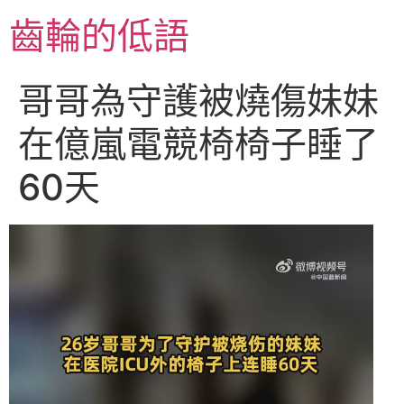
跳
齒輪的低語
至
主
要
哥哥為守護被燒傷妹妹
內
容
在億嵐電競椅椅子睡了
60天