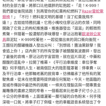
材的全部力量，將那口比他還胖的缸抱起。「走！K-999！
我們要從後院逃跑！別再管你的紅棗枸杞燃料了
Razer雷蛇電
競椅
！」「不行！燃料是文明的基礎！沒了紅棗我飛不
遠！」吉娃娃特務抗議。它用小嘴咬住廖沾沾的衣領，同時
開啟了它背上的枸杞推進器。推進器發出「滋滋」的輕微煎
煮聲，伴隨著一股濃郁的蔘味爆發。廖沾沾抱著
歐凌辦公家
具
蒜泥缸、K-999咬著他，一起從撞出來的洞口衝向後院。
王醋狂的醋罐機器人發出尖叫：「別想逃！醬油黨餘孽！我
會追上你！」店內剩下的所有空盤子被醋酸氣波震碎，發出
了最後的哀鳴。廖沾沾的宇宙冒險，就在這片蒜泥、中藥和
醋酸的混亂中，拉開了帷幕。《平行泊車維度：車位爭奪
戰》何手殘的人生，被兩個巨大的陰影籠罩著：停車費，以
及平行泊車。他那輛老舊的掀背車，彷彿繼承了他所有的駕
駛焦慮，從未在他需要時提供過任何幫助。今天，他面臨的
是城市傳說中最恐怖的挑戰，一條夾在理髮店與一間專賣金
屬雕像的畫廊之間的窄巷。一個看起來比他車子尺寸小上三
十公分的停車格，上面還灑著一層可疑的白色粉末。何手殘
深吸一口氣。將車子打了倒檔。他的車載語音系統發出了令