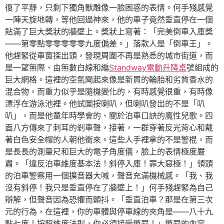
復了平靜，只剩下獨角獸雕像一臉困惑的表情。何手殘感覺
一陣天旋地轉，等他回過神來，他的車子竟然垂直停在一個
貼滿了巨大獎狀的牆壁上。獎狀上寫著：「完美倒車入庫獎
——第零點零零零零零九度偏差。」落款人是「倒車王」。
他趕緊從車窗探出頭，發現周圍不再是熟悉的城市街道，而
是一望無際、由無數白線和編
Standway電動升降桌
號組成的
巨大網格。這裡的空氣聞起來像是新買的輪胎和劣質香水的
混合物，而重力似乎是隨機變化的，有時感覺很重，有時像
漂浮在游泳池裡。他試圖按喇叭，但喇叭發出的不是「叭
叭」，而是他童年時學會的、關於泊車口訣的魔性兒歌。四
面八方傳來了刺耳的剎車聲，接著，一群穿著反光背心和戴
著白色安全帽的人朝他衝來。這些人手裡拿的不是警棍，而
是長長的測量尺和巨大的電子角度儀，臉上的表情極度嚴
肅。「違反泊車維度基本法！斜停入庫！罪大惡極！」領頭
的泊車警察用一個擴音器大喊，聲音充滿機械感。「我、我
沒有斜停！我只是垂直停在了牆壁上！」何手殘趕緊為自己
辯解，但聲音因為恐懼而顫抖。「垂直泊車？那是在第三次
元的行為，在這裡，你的車體與停車線的夾角是——八十九
點七度！按照維度法則，你必須接受懲罰！」懲罰的內容