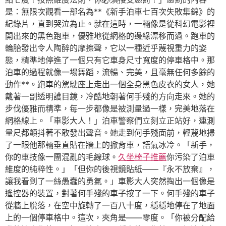
是：無限次觀看一部名為**《新手泊車七百次失敗集錦》的
紀錄片，直到哭泣為止。就在這時，一輛像是從科幻電影裡
開出來的黑色跑車，優雅地從網格的邊緣漂移而過。跑車的
輪胎發出令人陶醉的摩擦聲，它以一種近乎蔑視重力的姿
態，精準地停進了一個只有它車身尺寸寬度的停車格中。那
泊車的過程就像一場舞蹈，流暢、完美，且毫無任何多餘的
動作**。跑車的駕駛座上走出一個全身黑色皮衣的女人，她
戴著一副透明護目鏡，冷酷地朝著何手殘的方向走來。她的
步伐優雅而精準，每一步都像是被測量過一樣，完美地落在
網格線上。「車影大人！」泊車警察們立刻立正站好，連測
量尺都顫抖著不敢發出聲音。她走到何手殘面前，輕蔑地掃
了一眼他那輛垂直貼在牆上的掀背車，語氣冰冷。「新手，
你的車技像一團混亂的毛線球。
久坐椅子推薦
你污染了泊車
維度的純粹性。」「但你的後視鏡貼紙——『永不放棄』，
讓我看到了一絲愚蠢的勇氣。」車影大人突然掏出一個像是
遙控器的裝置，對著何手殘的車子按了一下。何手殘的車子
從牆上脫落，在空中旋轉了一百八十度，穩穩地停在了地面
上的一個停車格中。這次，夾角是——零度。「你被分配給