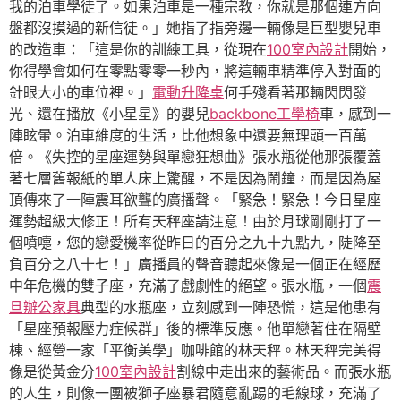
我的泊車學徒了。如果泊車是一種宗教，你就是那個連方向
盤都沒摸過的新信徒。」她指了指旁邊一輛像是巨型嬰兒車
的改造車：「這是你的訓練工具，從現在
100室內設計
開始，
你得學會如何在零點零零一秒內，將這輛車精準停入對面的
針眼大小的車位裡。」
電動升降桌
何手殘看著那輛閃閃發
光、還在播放《小星星》的嬰兒
backbone工學椅
車，感到一
陣眩暈。泊車維度的生活，比他想象中還要無理頭一百萬
倍。《失控的星座運勢與單戀狂想曲》張水瓶從他那張覆蓋
著七層舊報紙的單人床上驚醒，不是因為鬧鐘，而是因為屋
頂傳來了一陣震耳欲聾的廣播聲。「緊急！緊急！今日星座
運勢超級大修正！所有天秤座請注意！由於月球剛剛打了一
個噴嚏，您的戀愛機率從昨日的百分之九十九點九，陡降至
負百分之八十七！」廣播員的聲音聽起來像是一個正在經歷
中年危機的雙子座，充滿了戲劇性的絕望。張水瓶，一個
震
旦辦公家具
典型的水瓶座，立刻感到一陣恐慌，這是他患有
「星座預報壓力症候群」後的標準反應。他單戀著住在隔壁
棟、經營一家「平衡美學」咖啡館的林天秤。林天秤完美得
像是從黃金分
100室內設計
割線中走出來的藝術品。而張水瓶
的人生，則像一團被獅子座暴君隨意亂踢的毛線球，充滿了