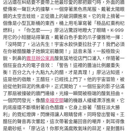
沾沾還在糾結要不要帶上他最珍愛的那把銀勺時，外面的牆
壁傳來一聲巨大的撞擊。一個穿著黑色燕尾服、戴著太陽眼
鏡的太空吉娃娃，正從牆上的破洞鑽進來。它的背上揹著一
個像是小型瓦斯桶的東西，桶上用毛筆寫著「極品紅棗枸杞
燃料」。「你怎麼——」廖沾沾驚訝地瞪大了眼睛。K-999
用它的小短腿站得筆直，戴著白色手套的爪子優雅地一揮：
「沒時間了，沾沾先生！宇宙水餃快要拉肚子了！我們必須
在你被醋酸離子炮鎖定前離開！」話音未落，一股極致尖
銳、刺鼻的
震旦辦公家具
酸氣猛地從店門口灌入，伴隨著一
個狂妄自大的電子音效：「警告！這裡的醬油比例嚴重失
衡！百分之九十九點九九的醋，才是真理！」廖沾沾知道，
這是他的宿敵，王醋狂，已經找上門了。他的宇宙冒險，被
迫從他對蒜泥的焦慮中，正式開始了。一個狂妄的影子佔滿
了那扇被撞破的牆門邊緣，光線一瞬間被極端的酸氣扭曲。
一個閃閃發光、像醋
幸福空間
罐的機器人緩緩漂浮進來，它
的底座還不斷噴射著白色醋霧。它身上掛著「醋狂派大勝
利」的霓虹燈牌，閃爍得讓人眼睛發疼，同時發出警報。王
醋狂的聲音再次響起，這次帶著金屬回音的嘲弄，刺耳得像
是磨砂紙。「廖沾沾！你那充滿腐敗氣味的蒜泥，是對醬料