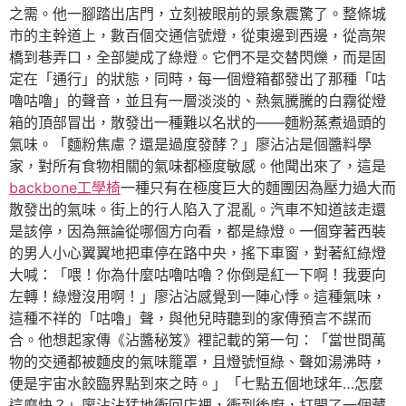
之需。他一腳踏出店門，立刻被眼前的景象震驚了。整條城
市的主幹道上，數百個交通信號燈，從東邊到西邊，從高架
橋到巷弄口，全部變成了綠燈。它們不是交替閃爍，而是固
定在「通行」的狀態，同時，每一個燈箱都發出了那種「咕
嚕咕嚕」的聲音，並且有一層淡淡的、熱氣騰騰的白霧從燈
箱的頂部冒出，散發出一種難以名狀的——麵粉蒸煮過頭的
氣味。「麵粉焦慮？還是過度發酵？」廖沾沾是個醬料學
家，對所有食物相關的氣味都極度敏感。他聞出來了，這是
backbone工學椅
一種只有在極度巨大的麵團因為壓力過大而
散發出的氣味。街上的行人陷入了混亂。汽車不知道該走還
是該停，因為無論從哪個方向看，都是綠燈。一個穿著西裝
的男人小心翼翼地把車停在路中央，搖下車窗，對著紅綠燈
大喊：「喂！你為什麼咕嚕咕嚕？你倒是紅一下啊！我要向
左轉！綠燈沒用啊！」廖沾沾感覺到一陣心悸。這種氣味，
這種不祥的「咕嚕」聲，與他兒時聽到的家傳預言不謀而
合。他想起家傳《沾醬秘笈》裡記載的第一句：「當世間萬
物的交通都被麵皮的氣味籠罩，且燈號恒綠、聲如湯沸時，
便是宇宙水餃臨界點到來之時。」「七點五個地球年…怎麼
這麼快？」廖沾沾猛地衝回店裡，衝到後廚，打開了一個藏