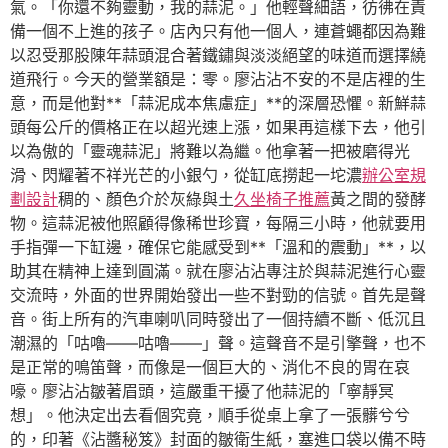
氣。「你還不夠靈動，我的蒜泥。」他輕聲細語，彷彿在責
備一個不上進的孩子。店內只有他一個人，連蒼蠅都因為難
以忍受那股陳年蒜頭混合著鐵鏽與淡淡絕望的味道而選擇繞
道飛行。今天的營業額是：零。廖沾沾不安的不是店裡的生
意，而是他對**「蒜泥成本焦慮症」**的深層恐懼。新鮮蒜
頭每公斤的價格正在以超光速上漲，如果再這樣下去，他引
以為傲的「靈魂蒜泥」將難以為繼。他拿著一把被磨得光
滑、閃耀著不祥光芒的小銀勺，從缸底撈起一坨濃
辦公室規
劃設計
稠的、顏色介於灰綠與土
久坐椅子推薦
黃之間的發酵
物。這蒜泥被他照顧得像稀世珍寶，每隔三小時，他就要用
手指彈一下缸邊，確保它能感受到**「溫和的震動」**，以
助其在精神上達到圓滿。就在廖沾沾專注於與蒜泥進行心靈
交流時，外面的世界開始發出一些不對勁的信號。首先是聲
音。街上所有的汽車喇叭同時發出了一個持續不斷、低沉且
潮濕的「咕嚕——咕嚕——」聲。這聲音不是引擎聲，也不
是正常的鳴笛聲，而像是一個巨大的、消化不良的胃在哀
嚎。廖沾沾皺著眉頭，這嚴重干擾了他蒜泥的「寧靜冥
想」。他決定出去看個究竟，順手從桌上拿了一張髒兮兮
的，印著《沾醬秘笈》封面的皺衛生紙，塞進口袋以備不時