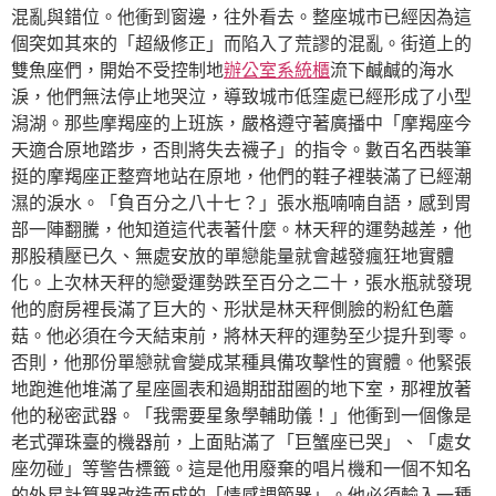
混亂與錯位。他衝到窗邊，往外看去。整座城市已經因為這
個突如其來的「超級修正」而陷入了荒謬的混亂。街道上的
雙魚座們，開始不受控制地
辦公室系統櫃
流下鹹鹹的海水
淚，他們無法停止地哭泣，導致城市低窪處已經形成了小型
潟湖。那些摩羯座的上班族，嚴格遵守著廣播中「摩羯座今
天適合原地踏步，否則將失去襪子」的指令。數百名西裝筆
挺的摩羯座正整齊地站在原地，他們的鞋子裡裝滿了已經潮
濕的淚水。「負百分之八十七？」張水瓶喃喃自語，感到胃
部一陣翻騰，他知道這代表著什麼。林天秤的運勢越差，他
那股積壓已久、無處安放的單戀能量就會越發瘋狂地實體
化。上次林天秤的戀愛運勢跌至百分之二十，張水瓶就發現
他的廚房裡長滿了巨大的、形狀是林天秤側臉的粉紅色蘑
菇。他必須在今天結束前，將林天秤的運勢至少提升到零。
否則，他那份單戀就會變成某種具備攻擊性的實體。他緊張
地跑進他堆滿了星座圖表和過期甜甜圈的地下室，那裡放著
他的秘密武器。「我需要星象學輔助儀！」他衝到一個像是
老式彈珠臺的機器前，上面貼滿了「巨蟹座已哭」、「處女
座勿碰」等警告標籤。這是他用廢棄的唱片機和一個不知名
的外星計算器改造而成的「情感調節器」。他必須輸入一種