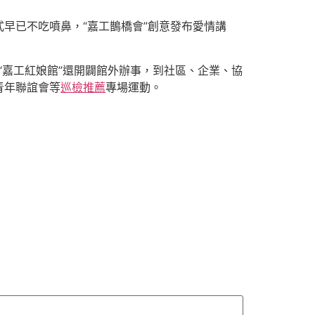
早已不吃噴鼻，“嘉工鵲橋會”創意發布愛情講
“嘉工紅娘館”還開闢館外辦事，到社區、企業、協
青年聯誼會等
巡檢推薦
專場運動。