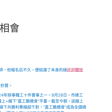
來相會
師，他報名后不久，便結識了本身的緣
巡迴體檢
紅秒贊。
24年辦事職工十件實事之一。9月28日，市總工
上+線下“嘉工鵲橋會”平臺。截至今朝，該線上
線下共勝利牽線超千對，“嘉工鵲橋會”成為全國總