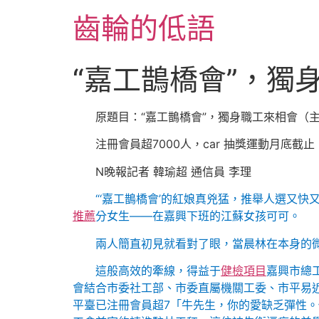
跳
齒輪的低語
至
主
要
“嘉工鵲橋會”，獨
內
容
原題目：“嘉工鵲橋會”，獨身職工來相會（
注冊會員超7000人，car 抽獎運動月底截
N晚報記者 韓瑜超 通信員 李理
“‘嘉工鵲橋會’的紅娘真兇猛，推舉人選又快又
推薦
分女生——在嘉興下班的江蘇女孩可可。
兩人簡直初見就看對了眼，當晨林在本身的微
這般高效的牽線，得益于
健檢項目
嘉興市總
會結合市委社工部、市委直屬機關工委、市平易近
平臺已注冊會員超7「牛先生，你的愛缺乏彈性。