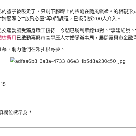
己的襪子被吸走了，只剩下腳踝上的標籤在隨風飄盪。的相親形式
嫁娶隨心”“放飛心靈”等9門課程，已吸引近200人介入。
結交運動頗受獨身職工接待，今朝已勝利牽線14對。”李建紅說。
體檢費用
已啟動嘉興市高學歷人才婚戀辦事周，展開嘉興市金融
帷幕，助力他們在禾扎根尋夢。
815
填欄位標示為
*