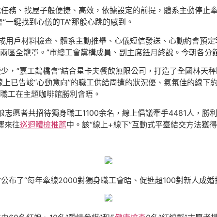
找任務、找屋子般便捷、高效，依據設定的前提，體系主動停止牽
“一鍵找到心儀的TA”那般心跳的感到。
完成用戶材料檢查、體系主動推舉、心儀短信發送、心動約會預定
兩區全籠罩。”市總工會黨構成員、副主席鈕月終說。今朝各分館
變少，“嘉工鵲橋會”結合星卡夫餐飲無限公司，打造了全國林天
上已告竣“心動意向”的職工供給周遭的狀況優、氣氛佳的線下
對職工在主題咖啡館勝利會晤。
娘志愿者共招待獨身職工1100余名，線上倡議牽手4481人，勝
驟來往
巡迴體檢推薦
中。該“線上+線下”互動式平臺結交方法獲
公布了“每年牽線2000對獨身職工會晤、促進超100對新人成婚