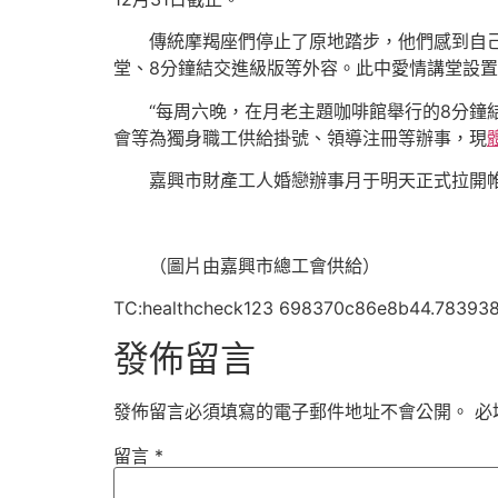
傳統摩羯座們停止了原地踏步，他們感到自
堂、8分鐘結交進級版等外容。此中愛情講堂設置“
“每周六晚，在月老主題咖啡館舉行的8分鐘
會等為獨身職工供給掛號、領導注冊等辦事，現
嘉興市財產工人婚戀辦事月于明天正式拉開
（圖片由嘉興市總工會供給）
TC:healthcheck123 698370c86e8b44.78393
發佈留言
發佈留言必須填寫的電子郵件地址不會公開。
必
留言
*