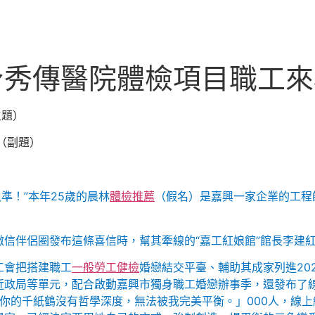
身秀傳醫院體檢項目職工
主題）
止（副題）
準！”本年25歲的晨林
體檢推薦
（假名）是嘉興一家企業的工程
信伴侶圈發布這條喜信時，幫其牽線的“嘉工紅娘館”館長李建
工會把搭建職工
一般勞工健檢
婚戀結交平臺、輔助其成家列進20
政局等單元，配合啟動嘉興市獨身職工婚戀辦事季，還發布了線
你的千紙鶴沒有哲學深度，無法被我完美平衡。」000人，線上