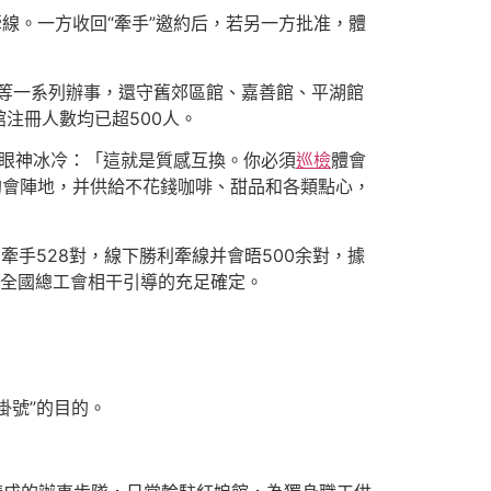
線。一方收回“牽手”邀約后，若另一方批准，體
等一系列辦事，還守舊郊區館、嘉善館、平湖館
注冊人數均已超500人。
秤眼神冰冷：「這就是質感互換。你必須
巡檢
體會
約會陣地，并供給不花錢咖啡、甜品和各類點心，
利牽手528對，線下勝利牽線并會晤500余對，據
得全國總工會相干引導的充足確定。
掛號”的目的。