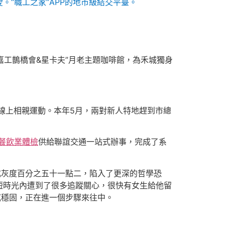
“職工之家”APP的地市級結交平臺。
“嘉工鵲橋會&星卡夫”月老主題咖啡館，為禾城獨身
開線上相親運動。本年5月，兩對新人特地趕到市總
餐飲業體檢
供給聯誼交通一站式辦事，完成了系
成灰度百分之五十一點二，陷入了更深的哲學恐
短時光內遭到了很多追蹤關心，很快有女生給他留
感穩固，正在進一個步驟來往中。