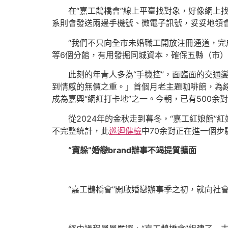
在“嘉工鵲橋會”線上平臺找對象，好像網上
系則會發送兩邊手機號、微電子訊號，妥妥地領會
“我們不只向全市未婚職工開放注冊通道，
等6個分館，有用發掘同城資本，確保五縣（市）
此刻的年青人多為“手機控”，面臨面的交通
到情感的無價之重。」首個月老主題咖啡館，為線
成為嘉興“網紅打卡地”之一。今朝，已有500余
從2024年的金秋走到暮冬，“嘉工紅娘館”紅
不完整統計，此
巡迴健檢
中70余對正在進一個步
“寶躲”婚戀brand辦事不竭提質擴面
“嘉工鵲橋會”開啟婚戀辦事季之初，就向社會