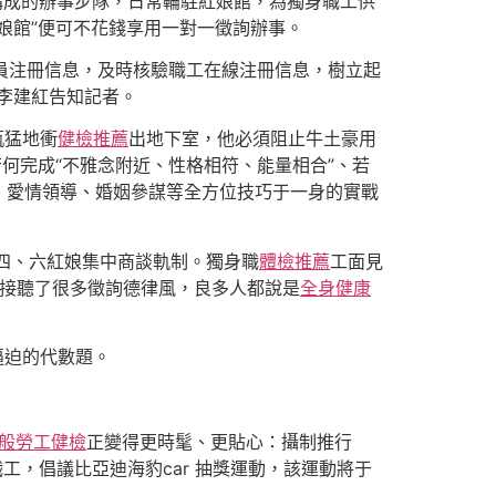
者構成的辦事步隊，日常輪駐紅娘館，為獨身職工供
娘館”便可不花錢享用一對一徵詢辦事。
會員注冊信息，及時核驗職工在線注冊信息，樹立起
李建紅告知記者。
瓶猛地衝
健檢推薦
出地下室，他必須阻止牛土豪用
若何完成“不雅念附近、性格相符、能量相合”、若
、愛情領導、婚姻參謀等全方位技巧于一身的實戰
、四、六紅娘集中商談軌制。獨身職
體檢推薦
工面見
接聽了很多徵詢德律風，良多人都說是
全身健康
逼迫的代數題。
般勞工健檢
正變得更時髦、更貼心：攝制推行
工，倡議比亞迪海豹car 抽獎運動，該運動將于