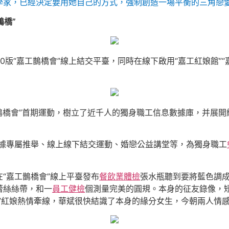
家，已經決定要用她自己的方式，強制創造一場平衡的三角戀愛。
鵲橋”
.0版“嘉工鵲橋會”線上結交平臺，同時在線下啟用“嘉工紅娘館”
嘉工鵲橋會”首期運動，樹立了近千人的獨身職工信息數據庫，并展
數據專屬推舉、線上線下結交運動、婚戀公益講堂等，為獨身職工
“嘉工鵲橋會”線上平臺發布
餐飲業體檢
張水瓶聽到要將藍色調
蕾絲絲帶，和一
員工健檢
個測量完美的圓規。本身的征友錄像，
”紅娘熱情牽線，華斌很快結識了本身的緣分女生，今朝兩人情