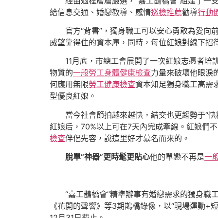
經由過程層層嚴選，“嘉工鵲橋會”組建了一支由
給信息交通、婚戀教導、感情
巡檢推薦
勸導
行動
官方“背書”，獨身職工可以安心勇敢為愛向
威望靠得住的資本庫，同時，每位紅娘對線下招
11月底，市總工會展開了一次紅娘志愿者培
物質的
一般勞工身體健康檢查
力量來破壞他眼淚
何應用無限
勞工健康檢查
資本知足獨身職工高需
型優良紅娘。
當今社會節拍越來越快，結交也更趨勢于“快
紅娘后，70%以上可在7天內完成牽線。紅娘們
檢查
伴侶先容，說這里好才慕名而來的。
脫單“神器”更時髦更貼心
他的單戀不再是
一
“嘉工鵲橋會”精準辦事有婚戀需求的獨身職
《花開的聲響》等3期鵲橋錄像，以“現場運動+短
12月31日截止。