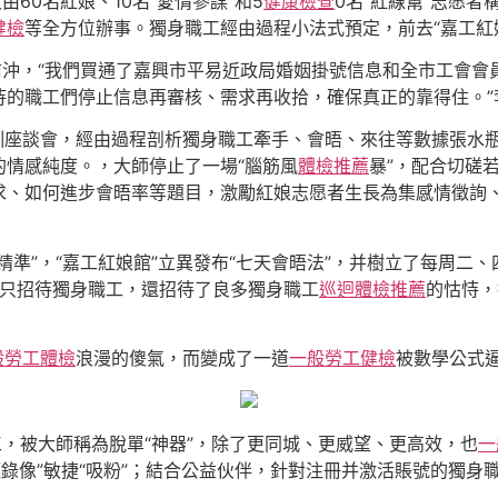
60名紅娘、10名“愛情參謀”和5
健康檢查
0名“紅線幫”志愿
健檢
等全方位辦事。獨身職工經由過程小法式預定，前去“嘉工紅
前沖，“我們買通了嘉興市平易近政局婚姻掛號信息和全市工會
待的職工們停止信息再審核、需求再收拾，確保真正的靠得住。”
訓座談會，經由過程剖析獨身職工牽手、會晤、來往等數據張水
的情感純度。，大師停止了一場“腦筋風
體檢推薦
暴”，配合切磋
求、如何進步會晤率等題目，激勵紅娘志愿者生長為集感情徵詢
精準”，“嘉工紅娘館”立異發布“七天會晤法”，并樹立了每周二
不只招待獨身職工，還招待了良多獨身職工
巡迴體檢推薦
的怙恃，
般勞工體檢
浪漫的傻氣，而變成了一道
一般勞工健檢
被數學公式
工，被大師稱為脫單“神器”，除了更同城、更威望、更高效，也
一
錄像”敏捷“吸粉”；結合公益伙伴，針對注冊并激活賬號的獨身職