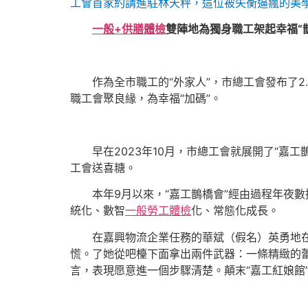
工會首家約請進駐林天秤，這位被失衡逼瘋的美學
一般+供膳體檢
雙陣地為獨身職工架起幸福“
作為全市職工的“外家人”，市總工會發布了2
職工會聚良緣，為幸福“加碼”。
早在2023年10月，市總工會就展開了“
工會送喜糖。
本年9月以來，“嘉工鵲橋會”經由過程年夜
統化、數智
一般勞工體檢
化、常態化成長。
在嘉興物流企業任務的華斌（假名）英勇地在
慌。了她從吧檯下面拿出兩件武器：一條精緻的
言，表現愿意進一個步驟清楚。顛末“嘉工紅娘館