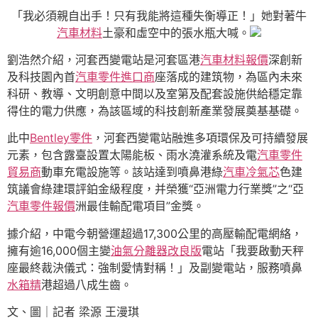
「我必須親自出手！只有我能將這種失衡導正！」她對著牛
汽車材料
土豪和虛空中的張水瓶大喊。
劉浩然介紹，河套西變電站是河套區港
汽車材料報價
深創新
及科技園內首
汽車零件進口商
座落成的建筑物，為區內未來
科研、教導、文明創意中間以及室第及配套設施供給穩定靠
得住的電力供應，為該區域的科技創新產業發展奠基基礎。
此中
Bentley零件
，河套西變電站融進多項環保及可持續發展
元素，包含露臺設置太陽能板、雨水澆灌系統及電
汽車零件
貿易商
動車充電設施等。該站達到噴鼻港綠
汽車冷氣芯
色建
筑議會綠建環評鉑金級程度，并榮獲“亞洲電力行業獎”之“亞
汽車零件報價
洲最佳輸配電項目”金獎。
據介紹，中電今朝營運超過17,300公里的高壓輸配電網絡，
擁有逾16,000個主變
油氣分離器改良版
電站「我要啟動天秤
座最終裁決儀式：強制愛情對稱！」及副變電站，服務噴鼻
水箱精
港超過八成生齒。
文、圖｜記者 梁源 王漫琪