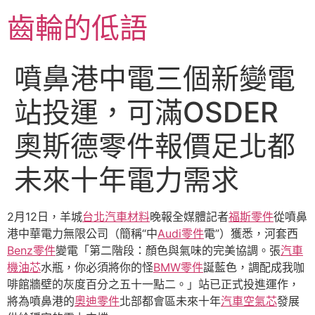
跳
齒輪的低語
至
主
要
噴鼻港中電三個新變電
內
容
站投運，可滿OSDER
奧斯德零件報價足北都
未來十年電力需求
2月12日，羊城
台北汽車材料
晚報全媒體記者
福斯零件
從噴鼻
港中華電力無限公司（簡稱“中
Audi零件
電”）獲悉，河套西
Benz零件
變電「第二階段：顏色與氣味的完美協調。張
汽車
機油芯
水瓶，你必須將你的怪
BMW零件
誕藍色，調配成我咖
啡館牆壁的灰度百分之五十一點二。」站已正式投進運作，
將為噴鼻港的
奧迪零件
北部都會區未來十年
汽車空氣芯
發展